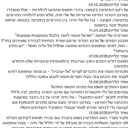
שחר קליימן
05.10.2025
על רקע התקיפה בקטאר: בכירי חמאס שהגיעו להלוויות - ואלו שנעדרו
בארגון הטרור הודיעו שרעייתו של אל-חיה, שלא הגיע להלוויה ההרוגים
בתקיפה, נפצעה • בנו של אל-חיה, בין ההרוגים בתקיפה בקטאר, שימש
כפעיל זוטר בחמאס
שחר קליימן
11.09.2025
הפרנויה של חמאס: "ישראל מנסה ליצור בלבול באמצעות שמועות"
מנגנון הפנים של ארגון הטרור פרסם שורת הנחיות לבכיריו ששוהים בחו"ל
• זאת, לאחר שחמאס הכחיש שמועה שחליל אל-ח'יה חוסל • "יש מידע
ביטחוני"
שחר קליימן
27.08.2025
חמאס דורש הסכם כתוב וערובות בינלאומיות שיבטיחו שלא תחודש
הלחימה
מקורות מסרו את הדברים לערוץ "אל-ערביה" • כן נמסר שחמאס דורש
לעצור את כיבוש עזה בעוד מצרים מנסה לגבש עסקה כוללת
שחר קליימן
13.08.2025
האם החות'ים חשפו את מנהיג חמאס החדש?
בפרסום של כלי תקשורת המזוהה עם ארגון הטרור בתימן, זכה ח'ליל
אלחיה לתואר "ראש התנועה" • אל-חיה זוהה עד כה כחבר במועצת
ההנהגה של הארגון • בארגון הטרור טענו שהם מחכים להפסקת אש
קבועה כדי לבחור מנהיג לאחר שבעלי התפקיד הקודמים חוסלו
שחר קליימן
13.08.2025
מקור מצרי: ראש המודיעין נפגש בקהיר עם בכירי חמאס לקידום המו"מ
לפי המקור, משלחת הבכירים מובלת על ידי ח'ליל אל-חיה • בעוד שחמאס