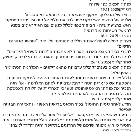
מנהיג חמאס כפי שדווח
דני זקן
19.11.2025
בחצר של הסולטן: ויטקוף ייפגש עם בכירי חמאס באיסטנבול
שליחו של הנשיא האמריקני צפוי לדון עם ח'ליל אל חיה על עתיד הפסקת
האש ברצועת עזה • הביקור צפוי לכלול מגעים עם האוקראינים בנוגע
להמשך השיחות מול רוסיה
נטע בר
18.11.2025
מצרים החלה לפעול לאיתור חללים חטופים; אל-חיה: "יחפשו באזורים
חדשים"
לדברי בכיר חמאס, בארגון הטרור לא מתכוונים "לתת לישראל תירוצים"
לחידוש הלחימה • וגם: השיחות עם וויטקוף והעמדה בנוגע לפירוק מנשק
שחר קליימן
26.10.2025
מנהיג חמאס בעזה: "קיבלנו ערבויות מהאמריקנים - המלחמה הסתיימה
באופן מלא"
ח'ליל אל-חיה אמר בנאום מיוחד לעזתים אחרי ההגעה לעסקת חטופים
והפסקת אש כי ארגון הטרור קיבל ערבויות לסיום המלחמה • אל-חיה
הזכיר את מנהיגי חמאס שחוסלו וטען כי האחריות על חלוקת האספקה
תוגבל במסגרת ההסכם לארגונים בינלאומיים
שחר קליימן
09.10.2025
חודש לאחר ניסיון החיסול: בכיר חמאס בריאיון ראשון - והאמירה הבזויה
שסיפק
בתיעוד שהופיע בערוץ הקטארי "אל-ערבי" אמר אל-חיה כי הם מתמודדים
עם כאב על מותם של אלפי פלשתינים במלחמה, כולל מחבלי הארגון • עוד
הוסיף כי הוא מקווה שדמם של ההרוגים בתקיפה יהיה "הדרך לניצחון
והדרך לירושלים"