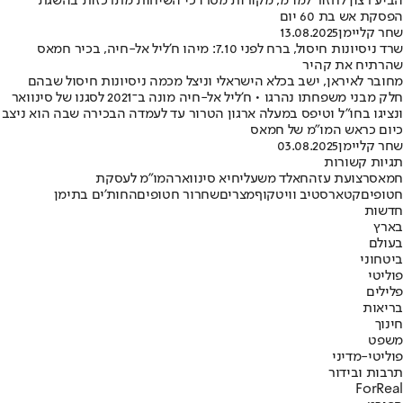
הביע רצון לחזור למו"מ, מקורות מסרו כי השיחות מתרכזות בהשגת
הפסקת אש בת 60 יום
שחר קליימן
13.08.2025
שרד ניסיונות חיסול, ברח לפני 7.10: מיהו ח'ליל אל-חיה, בכיר חמאס
שהרתיח את קהיר
מחובר לאיראן, ישב בכלא הישראלי וניצל מכמה ניסיונות חיסול שבהם
חלק מבני משפחתו נהרגו • ח'ליל אל-חיה מונה ב־2021 לסגנו של סינוואר
ונציגו בחו"ל וטיפס במעלה ארגון הטרור עד לעמדה הבכירה שבה הוא ניצב
כיום כראש המו"מ של חמאס
שחר קליימן
03.08.2025
תגיות קשורות
חמאס
רצועת עזה
חאלד משעל
יחיא סינוואר
המו"מ לעסקת
חטופים
קטאר
סטיב וויטקוף
מצרים
שחרור חטופים
החות'ים בתימן
חדשות
בארץ
בעולם
ביטחוני
פוליטי
פלילים
בריאות
חינוך
משפט
פוליטי-מדיני
תרבות ובידור
ForReal