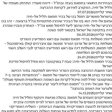
הבחירות החשאי בחמאס בעזה ובחו"ל • דיווח סעודי: התחזק מעמדו של
ח'ליל אל־חיה, המקורב לאיראן, לקראת ההכרעה
שחר קליימן
07.07.2026
בישראל מאשרים: חוסל בנו של בכיר חמאס ח'ליל אל-חיה
עזאם אל-חיה הוא בנו של הבכיר שנהרג מתקפיות צה"ל ברצועה • זהו בנו
הרביעי של אל-חיה שהפך ליעד לחיסול מאש צה"ל • האחרון מבניו שנהרג
היה בתקיפה של ישראל בקטאר לפני כשנה
שחר קליימן
06.05.2026
דיווח: משלחת בכירי חמאס נפגשה עם ראש המודיעין הטורקי
משלחת בכירים של ארגון הטרור נפגשה עם איברהים קאלן באיסטנבול •
לפי חמאס, המשלחת דנה עם ראש המודיעין הטורקי לגבי השלב השני
בהסכם לסיום המלחמה
שחר קליימן
24.01.2026
בכיר חמאס ח'ליל אל-חיה: טבח 7 באוקטובר הוא מודל לחיסול מדינת
ישראל
חבר מועצת ההנהגה בארגון הטרור התייחס למתקפה בתור ההישג
המרכזי בציון 38 שנה לייסוד הרשמי של חמאס • "ההתנגדות הציגה ב-7
באוקטובר מודל למה שיכול לקרות אם האומה האסלאמית תשתף פעולה"
• עוד טען אל-חיה כי "חמאס הצליח ליצור קרע פנימי בחברה הציונית
ולערער את האמון בהנהגה"
שחר קליימן
14.12.2025
האמריקנים זועמים על חמאס: בוטלה פגישת ויטקוף וחליל אל חיה
בוושינגטון כועסים על נסיונו של ארגון הטרור לגייס תמיכה ערבית
להתנגדות להצעה האמריקנית במועצת הביטחון • השליח האמריקני
מבקר בטורקיה בניסיון לחדש את שיחות השלום באוקראינה ולא יפגש עם