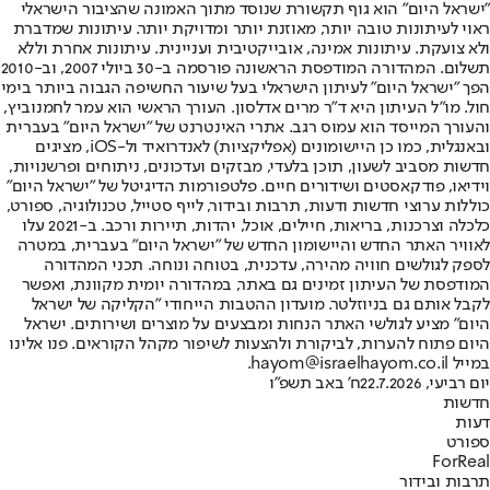
"ישראל היום" הוא גוף תקשורת שנוסד מתוך האמונה שהציבור הישראלי
ראוי לעיתונות טובה יותר, מאוזנת יותר ומדויקת יותר. עיתונות שמדברת
ולא צועקת. עיתונות אמינה, אובייקטיבית ועניינית. עיתונות אחרת וללא
תשלום. המהדורה המודפסת הראשונה פורסמה ב-30 ביולי 2007, וב-2010
הפך "ישראל היום" לעיתון הישראלי בעל שיעור החשיפה הגבוה ביותר בימי
חול. מו"ל העיתון היא ד"ר מרים אדלסון. העורך הראשי הוא עמר לחמנוביץ,
והעורך המייסד הוא עמוס רגב. אתרי האינטרנט של "ישראל היום" בעברית
ובאנגלית, כמו כן היישומונים (אפליקציות) לאנדרואיד ול-iOS, מציגים
חדשות מסביב לשעון, תוכן בלעדי, מבזקים ועדכונים, ניתוחים ופרשנויות,
וידיאו, פודקאסטים ושידורים חיים. פלטפורמות הדיגיטל של "ישראל היום"
כוללות ערוצי חדשות ודעות, תרבות ובידור, לייף סטייל, טכנולוגיה, ספורט,
כלכלה וצרכנות, בריאות, חיילים, אוכל, יהדות, תיירות ורכב. ב-2021 עלו
לאוויר האתר החדש והיישומון החדש של "ישראל היום" בעברית, במטרה
לספק לגולשים חוויה מהירה, עדכנית, בטוחה ונוחה. תכני המהדורה
המודפסת של העיתון זמינים גם באתר, במהדורה יומית מקוונת, ואפשר
לקבל אותם גם בניוזלטר. מועדון ההטבות הייחודי "הקליקה של ישראל
היום" מציע לגולשי האתר הנחות ומבצעים על מוצרים ושירותים. ישראל
היום פתוח להערות, לביקורת ולהצעות לשיפור מקהל הקוראים. פנו אלינו
במייל hayom@israelhayom.co.il.
יום רביעי, 22.7.2026
ח' באב תשפ"ו
חדשות
דעות
ספורט
ForReal
תרבות ובידור