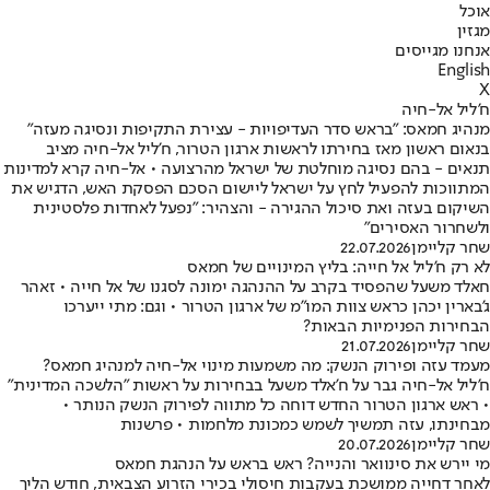
אוכל
מגזין
אנחנו מגייסים
English
X
ח'ליל אל-חיה
מנהיג חמאס: "בראש סדר העדיפויות - עצירת התקיפות ונסיגה מעזה"
בנאום ראשון מאז בחירתו לראשות ארגון הטרור, ח'ליל אל-חיה מציב
תנאים - בהם נסיגה מוחלטת של ישראל מהרצועה • אל-חיה קרא למדינות
המתווכות להפעיל לחץ על ישראל ליישום הסכם הפסקת האש, הדגיש את
השיקום בעזה ואת סיכול ההגירה - והצהיר: "נפעל לאחדות פלסטינית
ולשחרור האסירים"
שחר קליימן
22.07.2026
לא רק ח'ליל אל חייה: בליץ המינויים של חמאס
חאלד משעל שהפסיד בקרב על ההנהגה ימונה לסגנו של אל חייה • זאהר
ג'בארין יכהן כראש צוות המו"מ של ארגון הטרור • וגם: מתי ייערכו
הבחירות הפנימיות הבאות?
שחר קליימן
21.07.2026
מעמד עזה ופירוק הנשק: מה משמעות מינוי אל-חיה למנהיג חמאס?
ח'ליל אל-חיה גבר על ח'אלד משעל בבחירות על ראשות "הלשכה המדינית"
• ראש ארגון הטרור החדש דוחה כל מתווה לפירוק הנשק הנותר •
מבחינתו, עזה תמשיך לשמש כמכונת מלחמות • פרשנות
שחר קליימן
20.07.2026
מי יירש את סינוואר והנייה? ראש בראש על הנהגת חמאס
לאחר דחייה ממושכת בעקבות חיסולי בכירי הזרוע הצבאית, חודש הליך