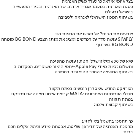
בצל איומי איראן: כך נערך משק האנרגיה
פסגת האנרגיה במעמד שגריר ארה"ב, שר האנרגיה ובכירי התעשייה
בישראל ובעולם
בשיתוף המכון הישראלי לאנרגיה ולסביבה
צובעים את הבית? אל תעשו את הטעות הזו
מומחה BG BOND עושה סדר על המדפים ומציג את מותג הצבע SIMPLY
בשיתוף BG BOND
שיא של 600 מיליון שקל: הטוטו עושה מהפיכה
יחסי הימור משופרים, הפקדות ב-Apple Pay ותשלום זכיות מיידי
בשיתוף המועצה להסדר ההימורים בספורט
הפרויקט החדש שמסקרן רוכשים בפתח תקווה
קבוצת אלמוג מציגה את פרויקט MALA: מגדלי הפרימיום האחרונים
בפתח תקווה
בשיתוף קבוצת אלמוג
כך תחסכו בחשמל בלי להזיע
מהפכת האנרגיה של תדיראן: שליטה, אבטחת מידע וניהול אקלים חכם
בבית