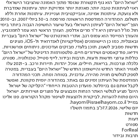
"ישראל היום" הוא גוף תקשורת שנוסד מתוך האמונה שהציבור הישראלי
ראוי לעיתונות טובה יותר, מאוזנת יותר ומדויקת יותר. עיתונות שמדברת
ולא צועקת. עיתונות אמינה, אובייקטיבית ועניינית. עיתונות אחרת וללא
תשלום. המהדורה המודפסת הראשונה פורסמה ב-30 ביולי 2007, וב-2010
הפך "ישראל היום" לעיתון הישראלי בעל שיעור החשיפה הגבוה ביותר בימי
חול. מו"ל העיתון היא ד"ר מרים אדלסון. העורך הראשי הוא עמר לחמנוביץ,
והעורך המייסד הוא עמוס רגב. אתרי האינטרנט של "ישראל היום" בעברית
ובאנגלית, כמו כן היישומונים (אפליקציות) לאנדרואיד ול-iOS, מציגים
חדשות מסביב לשעון, תוכן בלעדי, מבזקים ועדכונים, ניתוחים ופרשנויות,
וידיאו, פודקאסטים ושידורים חיים. פלטפורמות הדיגיטל של "ישראל היום"
כוללות ערוצי חדשות ודעות, תרבות ובידור, לייף סטייל, טכנולוגיה, ספורט,
כלכלה וצרכנות, בריאות, חיילים, אוכל, יהדות, תיירות ורכב. ב-2021 עלו
לאוויר האתר החדש והיישומון החדש של "ישראל היום" בעברית, במטרה
לספק לגולשים חוויה מהירה, עדכנית, בטוחה ונוחה. תכני המהדורה
המודפסת של העיתון זמינים גם באתר, במהדורה יומית מקוונת, ואפשר
לקבל אותם גם בניוזלטר. מועדון ההטבות הייחודי "הקליקה של ישראל
היום" מציע לגולשי האתר הנחות ומבצעים על מוצרים ושירותים. ישראל
היום פתוח להערות, לביקורת ולהצעות לשיפור מקהל הקוראים. פנו אלינו
במייל hayom@israelhayom.co.il.
יום שלישי, 7.7.2026
כ"ב בתמוז תשפ"ו
חדשות
דעות
ספורט
ForReal
תרבות ובידור