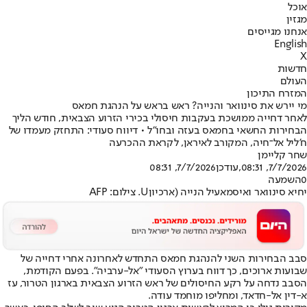
אוכל
מגזין
אנחנו מגייסים
English
X
חדשות
העולם
המזרח התיכון
מי יירש את סינוואר והנייה? ראש בראש על הנהגת חמאס
לאחר דחייה ממושכת בעקבות חיסולי בכירי הזרוע הצבאית, חודש הליך
הבחירות החשאי בחמאס בעזה ובחו"ל • דיווח סעודי: התחזק מעמדו של
ח'ליל אל־חיה, המקורב לאיראן, לקראת ההכרעה
שחר קליימן
7/7/2026, 08:31
,עודכן
7/7/2026, 08:31
0
השמעה
יחיא סינוואר ואיסמאעיל הנייה (ארכיוןU. צילום: AFP
סבב הבחירות השני להנהגת חמאס התחדש לאחרונה אחרי דחייה של
שבועות ארוכים, כך דווח בערוץ הסעודי "אל-ערביה". בפעם הקודמת,
הסבב נדחה על רקע החיסולים של ראש הזרוע הצבאית בארגון הטרור, עז
א-דין אל-חדאד, ומחליפו מוחמד עודה.