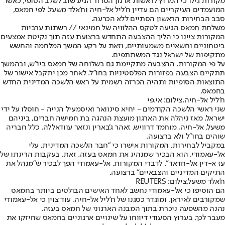
מקורות גילו כי המרוץ לראשות ארגון הטרור הגיע שוב לשלב הסופי, כאשר
המועמדים העיקריים הם עדיין ח'ליל אל-חיה וח'אלד משעל. לפי חמאס,
סבב הבחירות הראשון הסתיים ללא הכרעה.
משלחת חמאס הגיעה לטקס ההלוויה של חמינאי // רשתות ערביות
המקורות ציינו כי הליך ההצבעה התחדש ברצועת עזה תוך נקיטת אמצעים
ביטחוניים וחשאיים משמעותיים, וזאת על רקע המשך המלחמה והחשש
מתקיפות של ישראל נגד המשתתפים.
על פי המקורות, ההצבעה מתקיימת גם בשלוחה של חמאס ביו"ש, ובהמשך
תתקיים הצבעה בפזורות הפלסטיניות בחו"ל. לאחר מכן יתקבל אישור של
התוצאות הסופיות ותהיה הכרזה רשמית על ראש הלשכה המדינית החדש
בחמאס.
ח'ליל אל-חיה,צילום: אי.פי
שני ראשי הלשכה הקודמים - יחיא סינוואר ואיסמעיל הנייה - חוסלו על ידי
ישראל. מאז ניהלה את הארגון מועצת הנהגה בת חמישה חברים, ביניהם
משעל, אל-חיה, מוחמד דרוויש, זאהר ג'בארין ונזאר עוודאללה. כלל חבריה
שוהים בחו"ל ולא ברצועה.
במקביל לבחירות, המקורות אישרו כי "חבר הלשכה המדינית, עלי
אל-עאמודי, הוא הבכיר שמנהיג את חמאס בעזה. זאת, בעקבות הריגתו של
עז א-דין אל-חדאד". לדברי המקורות, אל-עאמודי הפך לבכיר ש"מנהל את
התיקים המדיניים והצבאיים" ברצועה.
ח'אלד משעל,צילום: REUTERS
הם הוסיפו כי אל-עאמודי נחשב לאחד האישים הבולטים ביותר בחמאס
שמקורבים לאיראן, ומוגדר כסגנו של ח'ליל אל-חיה. עוד צוין כי אל-עאמודי
נהנה מהשפעה ניכרת בתוך המבנה הארגוני של חמאס בעזה.
מעבר לכך, בערוץ הסעודי דיווחו על שינויים ארגוניים בחמאס שחיזקו את