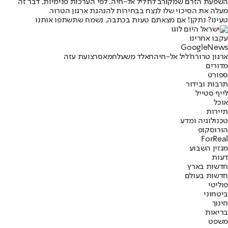
השפעת הזרם שמקורב לח'ליל אל-חיה. לפי הערכות פנימיות, דבר זה
מעלה את הסיכוי שלו לנצח בבחירות להנהגת ארגון הטרור.
טעינו? נתקן! אם מצאתם טעות בכתבה, נשמח שתשתפו אותנו
עקבו אחרינו
G
o
o
g
l
e
News
ארגון טרור
ח'ליל אל-חיה
חאלד משעל
חמאס
רצועת עזה
מדורים
ספורט
תרבות ובידור
לייף סטייל
אוכל
תיירות
טכנולוגיה ומדע
הורוסקופ
ForReal
מגזין השבוע
דעות
חדשות בארץ
חדשות בעולם
פוליטי
ביטחוני
חינוך
בריאות
משפט