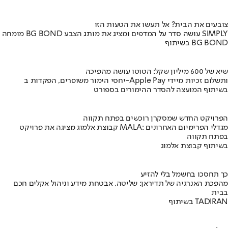
צובעים את הבית? אל תעשו את הטעות הזו
מומחה BG BOND עושה סדר על המדפים ומציג את מותג הצבע SIMPLY
בשיתוף BG BOND
שיא של 600 מיליון שקל: הטוטו עושה מהפיכה
יחסי הימור משופרים, הפקדות ב-Apple Pay ותשלום זכיות מיידי
בשיתוף המועצה להסדר ההימורים בספורט
הפרויקט החדש שמסקרן רוכשים בפתח תקווה
קבוצת אלמוג מציגה את פרויקט MALA: מגדלי הפרימיום האחרונים
בפתח תקווה
בשיתוף קבוצת אלמוג
כך תחסכו בחשמל בלי להזיע
מהפכת האנרגיה של תדיראן: שליטה, אבטחת מידע וניהול אקלים חכם
בבית
בשיתוף TADIRAN