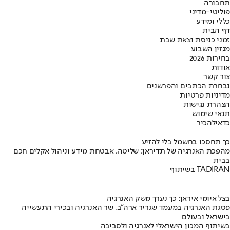
תחבורה
פוליטי-מדיני
כללי ומידע
דף הבית
זמני כניסת וצאת שבת
מגזין השבוע
בחירות 2026
אודות
צור קשר
נבחרת הכתבים והפרשנים
מדיניות פרטיות
הצהרת נגישות
תנאי שימוש
כדאי
להכיר
כך תחסכו בחשמל בלי להזיע
מהפכת האנרגיה של תדיראן: שליטה, אבטחת מידע וניהול אקלים חכם
בבית
בשיתוף TADIRAN
בצל איומי איראן: כך נערך משק האנרגיה
פסגת האנרגיה במעמד שגריר ארה"ב, שר האנרגיה ובכירי התעשייה
בישראל ובעולם
בשיתוף המכון הישראלי לאנרגיה ולסביבה