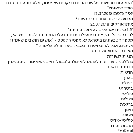
"הימנעות מרישום של שני הורים במקרים של אימוץ מלא, פוגעת בטובת
הילד המאומץ"
יאיר אלטמן
23.07.2018
מי מעז לחשוב אחרת בלי רשות?
איתן אורקיבי
23.07.2018
"1.3 מיליון ישראלים לא אוכלים חיות"
לדברי טל גלבוע, אחת מפעילת זכויות בעלי החיים הבולטות בישראל,
מספר הטבעונים בישראל לא מפסיק לטפס • "אנשים חושבים שאנחנו
אלימים, אבל לגרוס אפרוח בשביל ביצה זו לא אלימות?"
מערכת היום
01.11.2016
תגיות קשורות
צה"ל
בני נוער
חוק הלאום
מילואים
להט"ב
בעלי חיים
נישואים
דרוזים
בנימין
נתניהו
בדואים
חדשות
בארץ
בעולם
ביטחוני
פוליטי
פלילים
בריאות
חינוך
משפט
פוליטי-מדיני
תרבות ובידור
ForReal