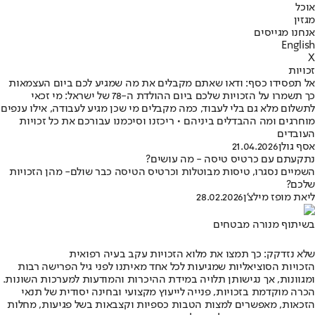
אוכל
מגזין
אנחנו מגייסים
English
X
זכויות
אל תפסידו כסף: ודאו שאתם מקבלים את מה שמגיע לכם ביום העצמאות
כך תשמרו על הזכויות שלכם ביום ההולדת ה-78 של ישראל: מי זכאי
לתשלום מלא גם בלי לעבוד, כמה מקבלים מי שכן מגיע לעבודה, אילו ענפים
מוחרגים ומה ההבדלים ביניהם • ריכזנו וסיכמנו עבורכם את כל זכויות
העובדים
אסף גולן
21.04.2026
נתקעתם עם כרטיס טיסה - מה עושים?
השמיים נסגרו, טיסות מבוטלות וכרטיס הטיסה כבר שולם- מהן הזכויות
שלכם?
ליאת מופז מילצ'ן
28.02.2026
בשיתוף מנורה מבטחים
שלא נזדקק: כך תמצו את מלוא הזכויות עקב בעיה רפואית
הזכויות הסוציאליות שמגיעות לכל אחד מאיתנו לפני גיל הפרישה רבות
ומגוונות, אך נגישותן תלויה במידת ההיכרות והמודעות למערכות השונות.
הכרה מוקדמת בזכויות, פנייה לייעוץ מקצועי ובחינה יסודית של תנאי
הזכאות, מאפשרים למצות הטבות כספיות וקצבאות בשל פגיעות, מחלות