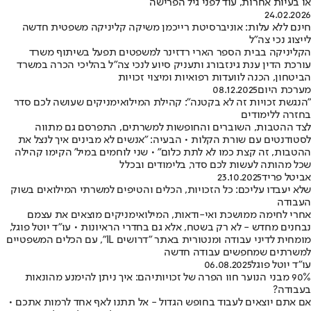
או בעיות אחרות, עוד לפני גיל הפרישה
24.02.2026
חינם ללא עלות: אוניברסיטת רייכמן משיקה קליניקה משפטית חדשה
לייצוג נכי צה"ל
הקליניקה בבית הספר הארי רדזינר למשפטים תפעל בשיתוף משרד
עורכת הדין ענת גינזבורג ותעניק סיוע לנכי צה"ל בהליכי הכרה במשרד
הביטחון, הכנה לוועדות רפואיות ומיצוי זכויות
מערכת היום
08.12.2025
"הנגשת זכויות זה לא בקטנה": קהילת המילואימניקים שעושה לכם סדר
בחזרה ללימודים
לצד ההטבות, השוברים והחופשות למשרתים, התפרסם גם מתווה
לסטודנטים עם שורת הקלות • הבעיה: "אנשים לא מבינים איך לנצל את
ההטבות, זה קצת כמו לא לתת כלום" • שני לוחמים במיל' הקימו קהילה
שכל מהותה לעשות לכם סדר, בלימודים ובכלל
אביטל פריד
23.10.2025
שלא יעבדו עליכם: כל הזכויות, הכלים והטיפים למשרתי המילואים בשוק
העבודה
אחרי לחימה ממושכת ואי-ודאות, המילואימניקים מוצאים את עצמם
נבחנים מחדש - לא רק בשטח, אלא גם בחדרי הראיונות • עו"ד יוטל פוגל,
מומחית לדיני עבודה ומנטורית באתר "דרושים IL", עם הכלים המשפטיים
למשרתים שמחפשים עבודה חדשה
עו"ד יוטל פוגל
06.08.2025
90% מבני הנוער חוו הפרה של זכויותיהם: איך ניתן להימנע מהונאות
בעבודה?
אם אתם יוצאים לעבוד בחופש הגדול - אל תתנו לאף אחד לרמות אתכם •