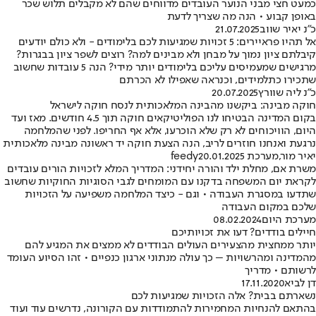
כמעט חצי מבני הנוער העובדים מדווחים שהם לא מקבלים תלוש שכר
באופן קבוע • הנה מה שצריך לדעת
כ״נ יאיר שווב
21.07.2025
אל תהיו פראיירים: 5 זכויות שמגיעות לכם בלימודים - ולא כולם יודעים
קיבלתם ציון נמוך על מבחן ולא מבינים למה? רוצים לשפר ציון בבגרות?
מרגישים שמעמיסים עליכם בלימודים יותר מידי? הנה 5 עובדות שחשוב
שתכירו כתלמידים, וכנראה שאפילו לא הכרתם
כ״נ ליה שוורץ
20.07.2025
חוקה מבינה: ביקשנו מהבינה המלאכותית לנסח חוקה לישראל
בקום המדינה הבטיחו לנו הפוליטיקאים חוקה תוך 4.5 חודשים. מאז ועד
היום, הוויכוחים לא רק שלא הוכרעו, אלא אף החריפו. לפני שהמלחמה
נרגעת ואנחנו חוזרים לריב, הנה הצעת חוקה יד ראשונה מבינה מלאכותית
יאיר מור
,
מערכת feedy
20.01.2025
משרת אם, מחלת ילד והורה יחידני: המדריך המלא לזכויות הורים עובדים
לקראת יום המשפחה בדקנו עם המומחים לגבי הסוגיות החוקיות שחשוב
שתדעו במסגרת העבודה • וגם - כיצד המלחמה משפיעה על הזכויות
שלכם במקום העבודה
מערכת היום
08.02.2024
חיילים בודדים? דעו את זכויותיכם
יותר ממחצית מהצעירים העולים הבודדים לא ממצים את המגיע להם
מהמדינה ומהרשויות – כך עולה מנתוני ארגון כנפיים • זהו הסיוע העומד
לרשותם • מדריך
דן לביא
17.11.2020
נשארתם בבית? אלה הזכויות שמגיעות לכם
בהתאם להנחיות המחמירות להתמודדות עם הקורונה, נדרשים עוד ועוד