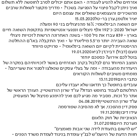
אזרחים שלא להגיע לעבודה • האם אתם יכולים לסרב לחופשה ללא תשלום
ואיך ניתן לקבל פיצוי על הפגיעה בשכר? • מדריך מקוצר לשאלות שרבים
מהשכירים והעצמאים שואלים את עצמם היום
יאיר אלטמן
,
ערן בר-טל
15.03.2020
יום השואה הבינלאומי: 16% מהניצולים בני 90 ומעלה
ישראל 2020: כ־192 אלף ניצולים ונפגעי אנטישמיות בתקופת השואה חיים
בארץ • 839 עברו את גיל 100 • בשנה האחרונה הרשות לזכויות ניצולי
שואה העבירה יותר מ־5.5 מיליארד ש' • ואיך התקבלה באו"ם ההחלטה
ההיסטורית לקיום יום השואה בינלאומי? • פרויקט מיוחד
נועם (דבול) דביר
,
דן לביא
19.01.2020
בוטל לכם אירוע? כספכם יוחזר
המצב המיוחד גרם לבלבול בקרב האזרחים באשר לזכויותיהם במקרה של
היעדרות מהעבודה • ומה על בעלי עסקים שנאלצו לסגור את שעריהם? •
מומחים משיבים לשאלות הקוראים
כתבי היום
13.11.2019
עובדים בחופש? כך תדאגו שלא יעבדו עליכם
החלטתם לעבוד בחופש הגדול? עו"ד שרון הורנשטיין, העורך הראשי של
אתר כל זכות, מסביר מה מגיע לכם ואיך להימנע מניצול של המעסיק
עו''ד שרון הורנשטיין
04.08.2019
פסק דין מהפכני, אך לא מהסיבה שפורסמה
עידו דיבון
19.11.2018
הנאיביות של חוק הלאום
מערכת היום
31.07.2018
"יש לרשום בתעודת לידה שני אבות מאמצים"
חוות הדעת של היועמ"ש לבג"ץ עומדת בניגוד לעמדת משרד הפנים •