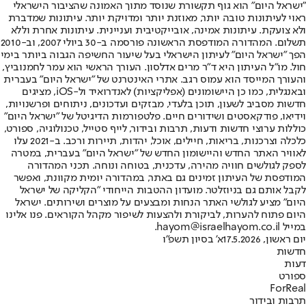
"ישראל היום" הוא גוף תקשורת שנוסד מתוך האמונה שהציבור הישראלי
ראוי לעיתונות טובה יותר, מאוזנת יותר ומדויקת יותר. עיתונות שמדברת
ולא צועקת. עיתונות אמינה, אובייקטיבית ועניינית. עיתונות אחרת וללא
תשלום. המהדורה המודפסת הראשונה פורסמה ב-30 ביולי 2007, וב-2010
הפך "ישראל היום" לעיתון הישראלי בעל שיעור החשיפה הגבוה ביותר בימי
חול. מו"ל העיתון היא ד"ר מרים אדלסון. העורך הראשי הוא עמר לחמנוביץ,
והעורך המייסד הוא עמוס רגב. אתרי האינטרנט של "ישראל היום" בעברית
ובאנגלית, כמו כן היישומונים (אפליקציות) לאנדרואיד ול-iOS, מציגים
חדשות מסביב לשעון, תוכן בלעדי, מבזקים ועדכונים, ניתוחים ופרשנויות,
וידיאו, פודקאסטים ושידורים חיים. פלטפורמות הדיגיטל של "ישראל היום"
כוללות ערוצי חדשות ודעות, תרבות ובידור, לייף סטייל, טכנולוגיה, ספורט,
כלכלה וצרכנות, בריאות, חיילים, אוכל, יהדות, תיירות ורכב. ב-2021 עלו
לאוויר האתר החדש והיישומון החדש של "ישראל היום" בעברית, במטרה
לספק לגולשים חוויה מהירה, עדכנית, בטוחה ונוחה. תכני המהדורה
המודפסת של העיתון זמינים גם באתר, במהדורה יומית מקוונת, ואפשר
לקבל אותם גם בניוזלטר. מועדון ההטבות הייחודי "הקליקה של ישראל
היום" מציע לגולשי האתר הנחות ומבצעים על מוצרים ושירותים. ישראל
היום פתוח להערות, לביקורת ולהצעות לשיפור מקהל הקוראים. פנו אלינו
במייל hayom@israelhayom.co.il.
יום ראשון, 17.5.2026
א' בסיון תשפ"ו
חדשות
דעות
ספורט
ForReal
תרבות ובידור