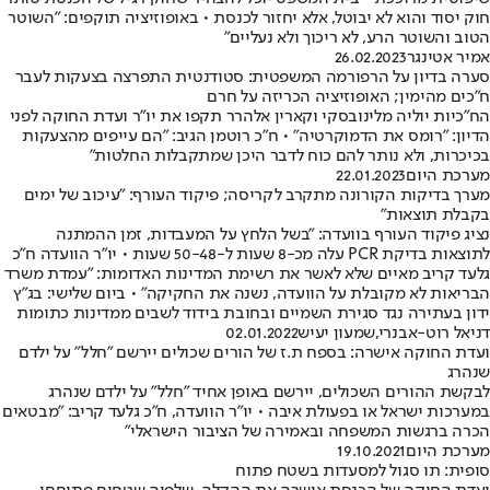
חוק יסוד והוא לא יבוטל, אלא יחזור לכנסת • באופוזיציה תוקפים: "השוטר
הטוב והשוטר הרע, לא ריכוך ולא נעליים"
אמיר אטינגר
26.02.2023
סערה בדיון על הרפורמה המשפטית: סטודנטית התפרצה בצעקות לעבר
ח"כים מהימין; האופוזיציה הכריזה על חרם
הח"כיות יוליה מלינובסקי וקארין אלהרר תקפו את יו"ר ועדת החוקה לפני
הדיון: "רומס את הדמוקרטיה" • ח"כ רוטמן הגיב: "הם עייפים מהצעקות
בכיכרות, ולא נותר להם כוח לדבר היכן שמתקבלות החלטות"
מערכת היום
22.01.2023
מערך בדיקות הקורונה מתקרב לקריסה; פיקוד העורף: "עיכוב של ימים
בקבלת תוצאות"
נציג פיקוד העורף בוועדה: "בשל הלחץ על המעבדות, זמן ההמתנה
לתוצאות בדיקת PCR עלה מכ-8 שעות ל-50-48 שעות • יו"ר הוועדה ח"כ
גלעד קריב מאיים שלא לאשר את רשימת המדינות האדומות: "עמדת משרד
הבריאות לא מקובלת על הוועדה, נשנה את החקיקה" • ביום שלישי: בג"ץ
ידון בעתירה נגד סגירת השמיים ובחובת בידוד לשבים ממדינות כתומות
דניאל רוט-אבנרי
,
שמעון יעיש
02.01.2022
ועדת החוקה אישרה: בספח ת.ז של הורים שכולים יירשם "חלל" על ילדם
שנהרג
לבקשת ההורים השכולים, יירשם באופן אחיד "חלל" על ילדם שנהרג
במערכות ישראל או בפעולת איבה • יו"ר הוועדה, ח"כ גלעד קריב: "מבטאים
הכרה ברגשות המשפחה ובאמירה של הציבור הישראלי"
מערכת היום
19.10.2021
סופית: תו סגול למסעדות בשטח פתוח