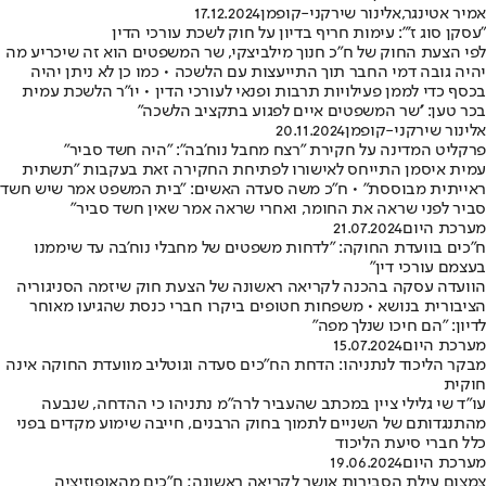
אמיר אטינגר
,
אלינור שירקני-קופמן
17.12.2024
"עסקן סוג ז'": עימות חריף בדיון על חוק לשכת עורכי הדין
לפי הצעת החוק של ח"כ חנוך מילביצקי, שר המשפטים הוא זה שיכריע מה
יהיה גובה דמי החבר תוך התייעצות עם הלשכה • כמו כן לא ניתן יהיה
בכסף כדי לממן פעילויות תרבות ופנאי לעורכי הדין • יו"ר הלשכת עמית
בכר טען: ''שר המשפטים איים לפגוע בתקציב הלשכה"
אלינור שירקני-קופמן
20.11.2024
פרקליט המדינה על חקירת "רצח מחבל נוח'בה": "היה חשד סביר"
עמית איסמן התייחס לאישורו לפתיחת החקירה זאת בעקבות "תשתית
ראייתית מבוססת" • ח"כ משה סעדה האשים: "בית המשפט אמר שיש חשד
סביר לפני שראה את החומר, ואחרי שראה אמר שאין חשד סביר"
מערכת היום
21.07.2024
ח"כים בוועדת החוקה: "לדחות משפטים של מחבלי נוח'בה עד שיממנו
בעצמם עורכי דין"
הוועדה עסקה בהכנה לקריאה ראשונה של הצעת חוק שיזמה הסניגוריה
הציבורית בנושא • משפחות חטופים ביקרו חברי כנסת שהגיעו מאוחר
לדיון: "הם חיכו שנלך מפה"
מערכת היום
15.07.2024
מבקר הליכוד לנתניהו: הדחת הח"כים סעדה וגוטליב מוועדת החוקה אינה
חוקית
עו"ד שי גלילי ציין במכתב שהעביר לרה"מ נתניהו כי ההדחה, שנבעה
מהתנגדותם של השניים לתמוך בחוק הרבנים, חייבה שימוע מקדים בפני
כלל חברי סיעת הליכוד
מערכת היום
19.06.2024
צמצום עילת הסבירות אושר לקריאה ראשונה; ח"כים מהאופוזיציה