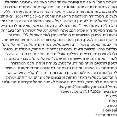
"ישראל היום" הוא גוף תקשורת שנוסד מתוך האמונה שהציבור הישראלי
ראוי לעיתונות טובה יותר, מאוזנת יותר ומדויקת יותר. עיתונות שמדברת
ולא צועקת. עיתונות אמינה, אובייקטיבית ועניינית. עיתונות אחרת וללא
תשלום. המהדורה המודפסת הראשונה פורסמה ב-30 ביולי 2007, וב-2010
הפך "ישראל היום" לעיתון הישראלי בעל שיעור החשיפה הגבוה ביותר בימי
חול. מו"ל העיתון היא ד"ר מרים אדלסון. העורך הראשי הוא עמר לחמנוביץ,
והעורך המייסד הוא עמוס רגב. אתרי האינטרנט של "ישראל היום" בעברית
ובאנגלית, כמו כן היישומונים (אפליקציות) לאנדרואיד ול-iOS, מציגים
חדשות מסביב לשעון, תוכן בלעדי, מבזקים ועדכונים, ניתוחים ופרשנויות,
וידיאו, פודקאסטים ושידורים חיים. פלטפורמות הדיגיטל של "ישראל היום"
כוללות ערוצי חדשות ודעות, תרבות ובידור, לייף סטייל, טכנולוגיה, ספורט,
כלכלה וצרכנות, בריאות, חיילים, אוכל, יהדות, תיירות ורכב. ב-2021 עלו
לאוויר האתר החדש והיישומון החדש של "ישראל היום" בעברית, במטרה
לספק לגולשים חוויה מהירה, עדכנית, בטוחה ונוחה. תכני המהדורה
המודפסת של העיתון זמינים גם באתר, במהדורה יומית מקוונת, ואפשר
לקבל אותם גם בניוזלטר. מועדון ההטבות הייחודי "הקליקה של ישראל
היום" מציע לגולשי האתר הנחות ומבצעים על מוצרים ושירותים. ישראל
היום פתוח להערות, לביקורת ולהצעות לשיפור מקהל הקוראים. פנו אלינו
במייל hayom@israelhayom.co.il.
יום רביעי, 8.7.2026
כ"ג בתמוז תשפ"ו
חדשות
דעות
ספורט
ForReal
תרבות ובידור