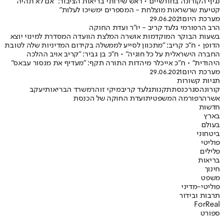
נגיף הקורונה בחודשיים • ראש שירותי בריאות הציבור: "אם לא תהיה
קטיעת שרשראות מוצלחת - המספרים ימשיכו לעלות"
מערכת היום
29.06.2021
הרב הרפורמי גלעד קריב - יו"ר ועדת החוקה
בשעות הבוקר המוקדמות אושרה המלצת הוועדה המסדרת למינוי יוצא
הדופן • ח"כ קריב: "מתכוון לסייע לממשלה בקידום המדיניות שלה לטובת
החברה הישראלית על כל חוגיה" • ח"כ בן גביר: "קריב אויב ההלכה
היהודית" • ח"כ אייכלר מיהדות התורה תקף: "מעדיף את מנסור עבאס"
מערכת היום
29.06.2021
תגיות קשורות
קורונה
סגר
כנסת
תקנות
גלעד קריב
מיקי זוהר
משרד הבריאות
יעקב
אשר
הרפורמה המשפטית
ועדת החוקה של הכנסת
חדשות
בארץ
בעולם
ביטחוני
פוליטי
פלילים
בריאות
חינוך
משפט
פוליטי-מדיני
תרבות ובידור
ForReal
ספורט