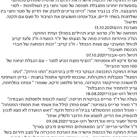
ועדת החוקה של הכנסת אישרה את ההקלה, שלפיה שטחים פתוחםי
במסעדות יוחרגו ממגבלת תפוסה של מטר וחצי בין השולחנות • לפני
ההצבעה, ח"כ בן גביר אמר: "היינו צריכים לחבק את הדיון על מטר וחצי בין
שולחנות בשתי ידיים, אבל אנחנו משגעים את הציבור כל פעם עם תקנה
חדשה"
מערכת היום
13.10.2021
המחאה של ח"כ פרוש: קרא תהילים במהלך ועדת החוקה
הח"כ מיהדות התורה מחה על הגעתו של יו"ר הוועדה ח"כ גלעד קריב
לכותל המערבי עם נשות הכותל • ח"כ קריב: "זכות המחאה של חברי
הכנסת חשובה"
דניאל רוט-אבנרי
07.10.2021
פרופ' זרקא לא אופטימי: "הנגיף מנצח ונגיע לסגר - עם הגבלת יציאה של
100 מטר מהבית"
ועדת החוקה התכנסה הבוקר כדי לדון בהרחבת "התו הירוק", "התו
הסגול" ומגבלות התקהלות, שנכנסו לתוקף אתמול בחצות • בדיון השתתף
לראשונה פרויקטור הקורונה, פרופ' סלמאן זרקא, שאמר: " אנחנו במלחמה,
צריך להחמיר את ההגבלות"
דניאל רוט-אבנרי
18.08.2021
בעלה של ד"ר פרייס בביקורת חריפה: "בושה לכנסת ולמפלגת העבודה"
ד״ר מאיר פרייס בטוויטר: "אפס פחדן קילל את אשתי ואת חמותי המנוחה"
• מנהל המכון ההמטולוגי בביה"ח כרמל תקף: "ראש הוועדה לא מצא לנכון
להפסיק את הדיון, למצוא את הדובר ולסלק אותו"
מיטל יסעור בית-אור
,
דניאל רוט-אבנרי
09.08.2021
ד"ר אלרעי פרייס: "רוב המאומתים החדשים נדבקו בארץ"
ועדת החוקה של הכנסת אישרה את הארכת ההכרזה על מצב חירום בשל