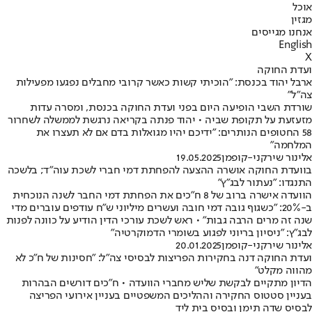
אוכל
מגזין
אנחנו מגייסים
English
X
ועדת החוקה
ארבל יהוד בכנסת: "הוכיתי קשות כאשר קרובי מחבלים נפגעו מפעילות
צה"ל"
שורדת השבי הופיעה היום בפני ועדת החוקה בכנסת, ומסרה עדות
מזעזעת על תקופת שביה • יהוד פנתה בקריאה נרגשת לממשלה לשחרור
58 החטופים הנותרים: "ידיכם יהיו מגואלות בדם אם לא תעצרו את
המלחמה"
אלינור שירקני-קופמן
19.05.2025
בוועדת החוקה אושרה ההצעה להפחתת דמי חברי לשכת עוה"ד; בלשכה
התנגדו: "נעתור לבג"ץ"
הוועדה אישרה ברוב של 8 ח"כים את הפחתת דמי החבר לשנה הנוכחית
ב-20%: "כשגוף גובה דמי חובה ועשרים מיליוני ש"ח עודפים עוברים מדי
שנה זה מרים הרבה גבות" • ראש לשכת עורכי הדין הודיע על כוונה לפנות
לבג"ץ: "ניסיון בריוני לפגוע בשומרי הדמוקרטיה"
אלינור שירקני-קופמן
20.01.2025
ועדת החוקה דנה בחקירות הפריצות לבסיסי צה"ל: "חסינות של ח״כ לא
מהווה מקלט"
הדיון מתקיים לבקשת שליש מחברי הוועדה • ח"כים דורשים הבהרות
בעניין סטטוס החקירה וההליכים המשפטיים בעניין אירועי הפריצה
לבסיס שדה תימן ובסיס בית ליד