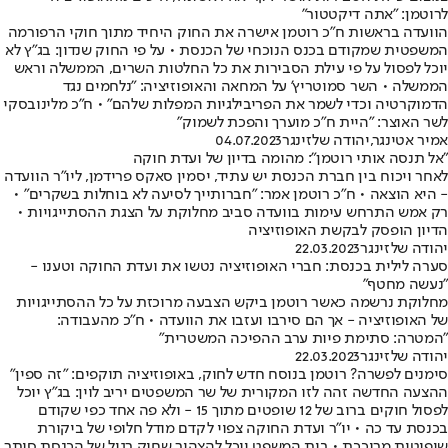
לרוטמן: "אתה דיקטטור"
הוועדה בראשות ח"כ רוטמן אישרה את החוק היחיד מתוך חוקי הרפורמה
המשפטית שמקודם בכנס הנוכחי של הכנסת • על פי החוק שנדון: בג"ץ לא
יוכל לפסול על פי עילת הסבירות את כל החלטות השרים, הממשלה וראש
הממשלה • השר סמוטריץ' על המחאה והאופוזיציה: "נלחמים נגד
הדמוקרטיה וכדי לשמר את הפריבילגיות המפלות שלהם" • ח"כ מלינובסקי
לשר האוצר: "היית ח"כ מוערך והפכת לשמוק"
אמיר אטינגר
,
יהודה שלזינגר
04.07.2023
"אל תנסה אותי רוטמן": מהומה בדיון של ועדת חוקה
לאחר ויכוח בין חברת הכנסת יש עתיד, יסמין סאקס פרידמן, ליו"ר הוועדה
- היא הוצאה • ח"כ רוטמן אמר: "חברותייך לסיעה לא בוחלות בשקרים" •
רק אמש התרחש עימות בוועדה סביב מחלוקת על הצגת ההסתייגויות •
הדיון הופסק לבקשת האופוזיציה
יהודה שלזינגר
22.03.2023
סערה לילית בכנסת: חברי האופוזיציה נטשו את ועדת החוקה וטענו -
"נעשה מחטף"
מחלוקת נרשמה כאשר רוטמן ביקש הצבעה מרוכזת על כל ההסתייגויות
של האופוזיציה - אך הם סירבו ועזבו את הוועדה • ח"כ מהעבודה:
"המטרה: סתימת פיות ערב ההפיכה המשטרית"
יהודה שלזינגר
22.03.2023
סימנים לפשרה? רוטמן בנוסח חדש לחוק, באופוזיציה תוקפים: "זה ספין"
ההצעה החדשה זהה לזו המקורית של שר המשפטים יריב לוין: בג"ץ יוכל
לפסול חוקים ברוב של 12 שופטים מתוך 15 - ולא פה אחד כפי שקודם
בכנסת עד כה • יו"ר ועדת החוקה צפוי לקדם מודל חלופי של ביקורת
שיפוטית מרוככת • בית המשפט יוכל להצהיר שחוק רגיל של הכנסת סותר