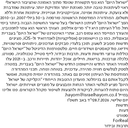
"ישראל היום" הוא גוף תקשורת שנוסד מתוך האמונה שהציבור הישראלי
ראוי לעיתונות טובה יותר, מאוזנת יותר ומדויקת יותר. עיתונות שמדברת
ולא צועקת. עיתונות אמינה, אובייקטיבית ועניינית. עיתונות אחרת וללא
תשלום. המהדורה המודפסת הראשונה פורסמה ב-30 ביולי 2007, וב-2010
הפך "ישראל היום" לעיתון הישראלי בעל שיעור החשיפה הגבוה ביותר בימי
חול. מו"ל העיתון היא ד"ר מרים אדלסון. העורך הראשי הוא עמר לחמנוביץ,
והעורך המייסד הוא עמוס רגב. אתרי האינטרנט של "ישראל היום" בעברית
ובאנגלית, כמו כן היישומונים (אפליקציות) לאנדרואיד ול-iOS, מציגים
חדשות מסביב לשעון, תוכן בלעדי, מבזקים ועדכונים, ניתוחים ופרשנויות,
וידיאו, פודקאסטים ושידורים חיים. פלטפורמות הדיגיטל של "ישראל היום"
כוללות ערוצי חדשות ודעות, תרבות ובידור, לייף סטייל, טכנולוגיה, ספורט,
כלכלה וצרכנות, בריאות, חיילים, אוכל, יהדות, תיירות ורכב. ב-2021 עלו
לאוויר האתר החדש והיישומון החדש של "ישראל היום" בעברית, במטרה
לספק לגולשים חוויה מהירה, עדכנית, בטוחה ונוחה. תכני המהדורה
המודפסת של העיתון זמינים גם באתר, במהדורה יומית מקוונת, ואפשר
לקבל אותם גם בניוזלטר. מועדון ההטבות הייחודי "הקליקה של ישראל
היום" מציע לגולשי האתר הנחות ומבצעים על מוצרים ושירותים. ישראל
היום פתוח להערות, לביקורת ולהצעות לשיפור מקהל הקוראים. פנו אלינו
במייל hayom@israelhayom.co.il.
יום שלישי, 28.7.2026
י"ד באב תשפ"ו
חדשות
דעות
ספורט
ForReal
תרבות ובידור