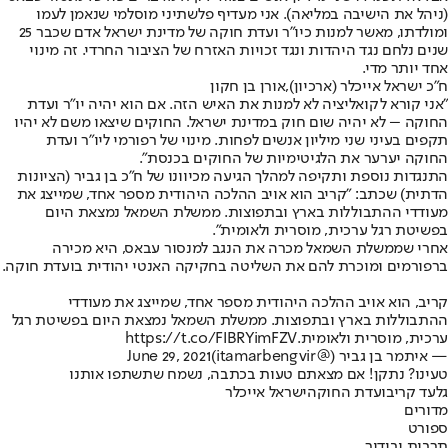
(ניהל את הישיבה במליאה). אני מעדיף פלשתיני מוסלמי שנאמן לעמו
ומולדתו, מאשר למנות כיו"ר ועדת חוקה של מדינת ישראל אדם שכבר 25
שנים נלחם נגד היהדות ונגד זכויות האזרח של הציבור החרדי. זה מינוי
אחד יותר מדי.
ח"כ ישראל אייכלר (ארכיון),אורן בן חקון
"אני קורא לקואליציה לא למנות את האיש הזה. אם הוא יהיה יו"ר ועדת
החוקה – לא יהיה שום חוק במדינת ישראל. החוקים שיצאו משם לא יהיו
תקפים בעיני שני מיליון אנשים לפחות. מינוי של רפורמי ליו"ר ועדת
החוקה יערער את הלגיטימיות של החוקים בכנסת".
התנגדות נוספת ותקיפה למהלך הגיעה מכיוונו של ח"כ בן גביר (הציונות
הדתית) שכתב: "קריב הוא אויב ההלכה היהודית מספר אחד, שמייצג את
מעודדי ההתבוללות בארץ ובתפוצות. ממשלת השמאל נמצאת היום
בפשיטת רגל ערכית, מוסרית ולאומית".
אחרי שממשלת השמאל מכרה את הנגב למנסור עבאס, היא מכירה
ברפורמים ומוכרת להם את השליטה בחקיקה האנטי יהודית בועדת חוקה.
קריב, הוא אויב ההלכה היהודית מספר אחד, שמייצג את מעודדי
ההתבוללות בארץ ובתפוצות. ממשלת השמאל נמצאת היום בפשיטת רגל
ערכית, מוסרית ולאומית.
https://t.co/FIBRYimFZV
— איתמר בן גביר (@itamarbengvir)
June 29, 2021
טעינו? נתקן! אם מצאתם טעות בכתבה, נשמח שתשתפו אותנו
גלעד קריב
ועדת החוקה
ישראל אייכלר
מדורים
ספורט
תרבות ובידור