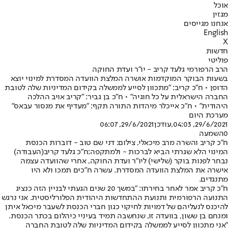
אוכל
מגזין
אנחנו מגייסים
English
X
חדשות
פוליטי
הרב הרפורמי גלעד קריב - יו"ר ועדת החוקה
בשעות הבוקר המוקדמות אושרה המלצת הוועדה המסדרת למינוי יוצא
הדופן • ח"כ קריב: "מתכוון לסייע לממשלה בקידום המדיניות שלה לטובת
החברה הישראלית על כל חוגיה" • ח"כ בן גביר: "קריב אויב ההלכה
היהודית" • ח"כ אייכלר מיהדות התורה תקף: "מעדיף את מנסור עבאס"
מערכת היום
29/6/2021, 04:03
,עודכן
29/6/2021, 06:07
0
השמעה
ח"כ קריב והשרה מרב מיכאלי, צילום: דני שם טוב - דוברות הכנסת
המינוי הלא שגרתי הביא לברכות - ולמתקפה:
ח"כ גלעד קריב
(העבודה)
נבחר לפנות בוקר (שלישי) ליו"ר ועדת החוקה, אחרי שהוועדה עצמה
אישרה את המלצת הוועדה המסדרת. עשרה ח"כים תמכו ולא היו
מתנגדים.
ח"כ קריב אמר לאחר בחירתו: "במשך 20 שנים הגעתי לבניין הזה כנציג
התנועה הרפורמית ותנועת ההתחדשות היהודית הפלורליסטית. אני נרגש
להיכנס לנעליהם של דמויות לחיקוי כגון חברי הכנסת לשעבר מיכאל איתן
ומנחם בן ששון, בוועדה זו, שנחשבה תמיד בעיניי כיהלום בכתר הכנסת.
"אני מתכוון לסייע לממשלה בקידום המדיניות שלה לטובת החברה