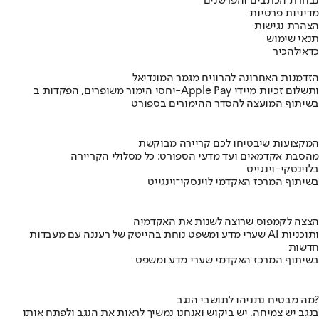
נבחרת הכתבים והפרשנים
מדיניות פרטיות
הצהרת נגישות
תנאי שימוש
כדאי
להכיר
הזדמנות האחרונה להרוויח מגמר המונדיאל
יחסי הימור משופרים, הפקדות ב-Apple Pay ותשלום זכיות מיידי
בשיתוף המועצה להסדר ההימורים בספורט
המקצועות שיבטיחו לכם קריירה מבוקשת
מהסבת אקדמאים ועד מדעי הספורט: כל מסלולי הקריירה
בלוינסקי-וינגייט
בשיתוף המרכז האקדמי לוינסקי־וינגייט
הצצה לקמפוס שרוצה לשנות את האקדמיה
שערי מדע ומשפט נוחת בהייטק של רעננה עם מעבדות AI ותוכניות
חדשות
בשיתוף המרכז האקדמי שערי מדע ומשפט
מה מבטיח נתניהו לתושבי הנגב?
בנגב יש צמיחה, יש ביקוש ואנחנו נמשיך לראות את הנגב ולפתח אותו