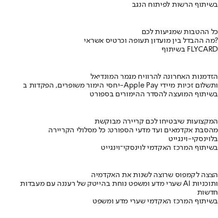
בשיתוף הרשות לפיתוח הנגב
כל ההטבות שמגיעות לכם
מה ההבדל בין מועדון תעופה וכרטיס אשראי?
בשיתוף FLYCARD
הזדמנות האחרונה להרוויח מגמר המונדיאל
יחסי הימור משופרים, הפקדות ב-Apple Pay ותשלום זכיות מיידי
בשיתוף המועצה להסדר ההימורים בספורט
המקצועות שיבטיחו לכם קריירה מבוקשת
מהסבת אקדמאים ועד מדעי הספורט: כל מסלולי הקריירה
בלוינסקי-וינגייט
בשיתוף המרכז האקדמי לוינסקי־וינגייט
הצצה לקמפוס שרוצה לשנות את האקדמיה
שערי מדע ומשפט נוחת בהייטק של רעננה עם מעבדות AI ותוכניות
חדשות
בשיתוף המרכז האקדמי שערי מדע ומשפט