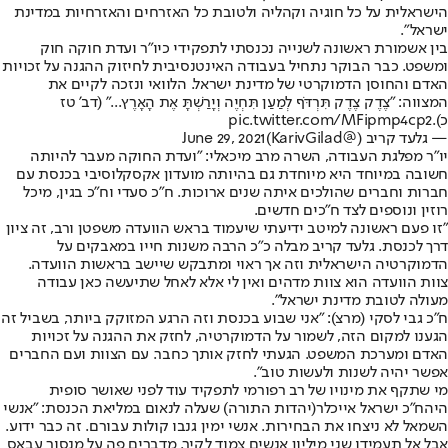
הישראלית על כל חוגיה וקהליה ולטובת כל האזרחים והאזרחיות במדינת
ישראל".
בין אשמורת ראשונה לשנייה נכנסתי לתפקידי כיו"ר ועדת חוקה חוק
ומשפט. כבר הבוקר נתחיל בעבודה האינטנסיבית לחיזוק ההגנה על זכויות
האדם והחוסן הדמוקרטי של מדינת ישראל. הלוואי ונזכה לקיים את
המצווה: "צֶדֶק צֶדֶק תִּרְדֹּף לְמַעַן תִּחְיֶה וְיָרַשְׁתָּ אֶת הָאָרֶץ..." (דב' טז
כ).
pic.twitter.com/MFipmp4cp2
— גלעד קריב (@KarivGilad)
June 29, 2021
יו"ר מפלגת העבודה, השרה מרב מיכאלי: "ועדת החוקה מעבר להיותה
חשובה במיוחד היא מיוחדת גם בהיותה מועדון אקסקלוסיבי בכנסת עם
חברות וחברים שהולכים איתה שנים ארוכות. ח"כ סעדי וח"כ בגין, מיכל
רוזין ונוספים לצד ח"כים חדשים.
"זו פעם ראשונה למיטב ידיעתי שיעמוד בראש הוועדה משפטן ורב, זה ציון
דרך לכנסת. גלעד קריב מבלה כ"כ הרבה משנות חייו במאבקים על
הדמוקרטיה הישראלית וזה אך ראוי ומתבקש שיישב בראשות הוועדה.
צוות הוועדה הוא צוות מדהים ואין לי אלא לאחל שתיעשה כאן עבודה
מעולה לטובת מדינת ישראל".
ח"כ גבי לסקי (מרצ): "אני שבוע בכנסת וזה הרגע המזוקק ביותר, בשביל זה
הגענו למקום הזה, לשמור על הדמוקרטיה, לחזק את ההגנה על זכויות
האדם ומערכת המשפט. הגעתי לחזק אותך כחבר. עם הצוות ועם החברים
אפשר יהיה לשנות ולעשות טוב".
מי שתקף את מינויו של רב רפורמי לתפקיד עוד לפני שאושר סופית
היה
ח"כ ישראל אייכלר
(יהדות התורה) שעלה לנאום במליאת הכנסת: "אנשי
השמאל לא ניצחו את הבחירות. אנשי ימין גנבו קולות עבורם. זה כבר ידוע.
אבל אל תעמידו שני מיליון אנשים צמוד לקיר. מדברים פה על מנסור עבאס