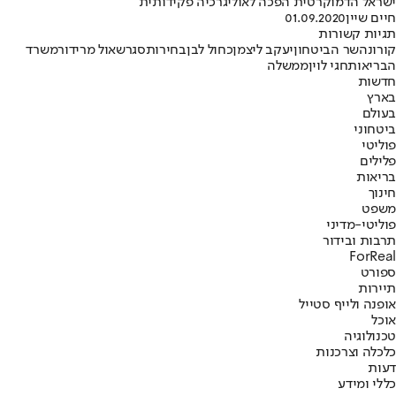
ישראל הדמוקרטית הפכה לאוליגרכיה פקידותית
חיים שיין
01.09.2020
תגיות קשורות
קורונה
שר הביטחון
יעקב ליצמן
כחול לבן
בחירות
סגר
שאול מרידור
משרד
הבריאות
חגי לוין
ממשלה
חדשות
בארץ
בעולם
ביטחוני
פוליטי
פלילים
בריאות
חינוך
משפט
פוליטי-מדיני
תרבות ובידור
ForReal
ספורט
תיירות
אופנה ולייף סטייל
אוכל
טכנולוגיה
כלכלה וצרכנות
דעות
כללי ומידע