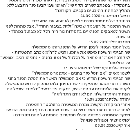
השר יזהר שי שוחח עם יו"ר מפלגתו בני גנץ ולאחר מכן החליט להמשיך
בתפקידו • במכתב לשרים תקף שי: "האופן שבו קבעו סגר התבצע ללא
תהליך לבחינת ההיבטים בקבינט הקורונה"
דניאל רוט-אבנרי
24.09.2020
כרוניקה של מתפטר סדרתי: ליצמן לא זעזע את המערכת
השר התפטר על רקע מה שכינה "זלזול בציבור החרדי", אבל מתחת לפני
השטח למאבקים הפנימיים בחסידות גור היה חלק לא מבוטל במהלך •
פרשנות
מתי טוכפלד
13.09.2020
בשל הסגר הצפוי: ליצמן הודיע על התפטרותו מהממשלה
שר הבינוי והשיכון מימש את איומו, והגיש לרה"מ מכתב התפטרות •
למקורביו אמר: "זו מחאה על הזלזול של גמזו בחגים • נתניהו הגיב: "מצטער
על החלטתו"
יהודה שלזינגר
,
אריאל כהנא
13.09.2020
ליצמן מאיים: "אם יוטל סגר בחגים - אתפטר מהממשלה"
שר הבינוי והשיכון הודיע כי אם הממשלה תאשר את הטלת הסגר בחגי
תשרי, הוא יתפטר מתפקידו • שר החינוך גלנט מתכוון לדרוש מהממשלה
לקיים את הלימודים עד יום שישי, במקום עד רביעי: "תלמידי ישראל הם
העתיד והיתרון שלנו, הם לא גורם התחלואה"
יהודה שלזינגר
13.09.2020
אחרי הביקורת הקשה: צמרת המשטרה ברוצ'סטר התפטרה
לאחר שחרור תיעוד מעצרו של גבר שחור שחווה התקף פסיכוטי, הודיעו
מפקד המשטרה במדינה ובעלי תפקידים נוספים על סיום תפקידם •
"פוליטיזציה ופעולות שגויות"
אור קיש
09.09.2020