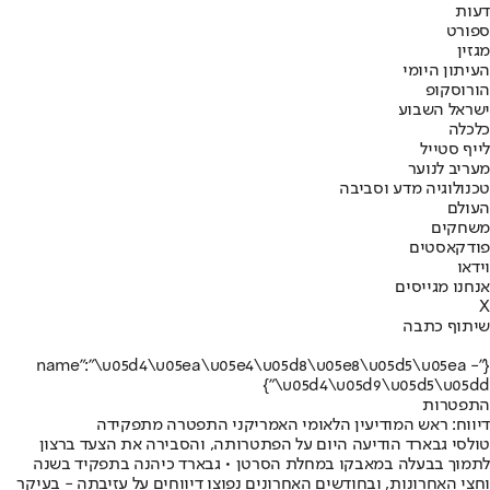
דעות
ספורט
מגזין
העיתון היומי
הורוסקופ
ישראל השבוע
כלכלה
לייף סטייל
מעריב לנוער
טכנולוגיה מדע וסביבה
העולם
משחקים
פודקאסטים
וידאו
אנחנו מגייסים
X
שיתוף כתבה
{"name":"\u05d4\u05ea\u05e4\u05d8\u05e8\u05d5\u05ea -
\u05d4\u05d9\u05d5\u05dd"}
התפטרות
דיווח: ראש המודיעין הלאומי האמריקני התפטרה מתפקידה
טולסי גבארד הודיעה היום על הפתטרותה, והסבירה את הצעד ברצון
לתמוך בבעלה במאבקו במחלת הסרטן • גבארד כיהנה בתפקיד בשנה
וחצי האחרונות, ובחודשים האחרונים נפוצו דיווחים על עזיבתה - בעיקר