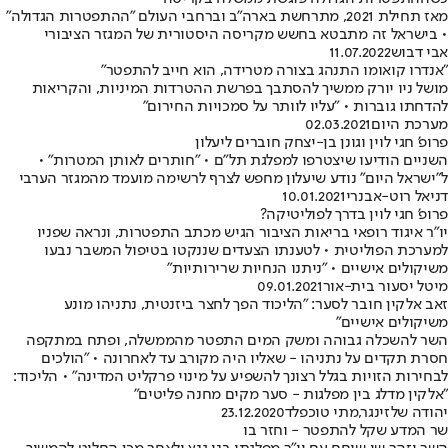
מאז תחילת 2021, מתרחשת בארה"ב וברחבי העולם "ההתפטרות הגדולה"
• בישראל זה מתבטא בחשש מקריסה היסטורית של המגזר הציבורי
אבי דבוש
11.07.2022
"אנדרו קואומו התנהג בצורה מטרידה, הוא חייב להתפטר"
מושל ניו יורק ממשיך להסתבך בפרשת ההטרדות המיניות, והקריאות
להדחתו גוברות • "עליו לוותר על סמכויות החירום"
מערכת היום
02.03.2021
פרופ' חגי לוין וגונן בן-יצחק חוברים ליעלון
השניים הודיעו שיצטרפו למפלגת תל"ם • "חותרים לאותן המטרות" •
ל"ישראל היום" נודע שיעלון מחפש לצרף לרשימה מועמד מהמגזר הערבי
דניאל רוט-אבנרי
10.01.2021
פרופ' חגי לוין בדרך לפוליטיקה?
יו"ר איגוד רופאי בריאות הציבור הגיש מכתב התפטרות, ונראה שפניו
למערכת הפוליטית • לטענתו הצעדים שננקטו בטיפול המשבר נבעו
משיקולים אישיים • "ניתנו הנחיות שרירותיות"
מיטל יסעור בית-אור
09.01.2021
זאב אלקין חובר לסער: "הליכוד הפך לחצר ביזנטית, נתניהו מונע
משיקולים אישיים"
השר להשכלה גבוהה ומשק המים התפטר מהממשלה, ופתח במתקפה
חסרת תקדים על נתניהו - שאליו היה מקורב עד לאחרונה • "הולכים
לבחירות הזויות בגלל רצונך להשפיע על מינוי פרקליט המדינה" • הליכוד:
"אלקין מדלג בין מפלגות - סער מקים מחנה פליטים"
יהודה שלזינגר
,
מתי טוכפלד
23.12.2020
שר המדע שקל להתפטר - וחזר בו