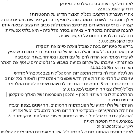
לאור חילוקי דעות סביב המלחמה באיראן
דודי קוגן
22.05.2026
אחרי העברת התקציב: מנכ"ל האוצר הודיע על התפטרותו
אילן רום, בכיר לשעבר במוסד, מונה לתפקיד בדיוק לפני שנה ויסיים כהונה
קצרה • גורמים המעורים בפרטים: ההתנהלות סביב התקציב הביאה אותו
להבנה שהצלחה בתפקיד - באירוע בסדר גודל כזה - היא בלתי אפשרית,
רום לא רצה להיות חתום על תקציב שכזה
ניצן כהן
30.03.2026
ברקע גל פיטורים באתר, מנכ"ל וואלה סיים את תפקידו
עידן אלרום, מנכ"ל אתר וואלה הודיע על סיום תפקידו • במכתב שהפיץ
לעובדי האתר הוא הודה להם על עבודתם, ובמיוחד בשנה ובסביבה
מאתגרת • עזיבתו של אלרום מגיעה בשבוע בו גל פיטורים שוטף את האתר
מערכת היום
24.04.2025
הטלטלה הגדולה בדרך: התפטרות הרמטכ"ל תעצב את צה"ל מחדש
עזיבתו של הלוי פותחת עידן חדש שמעביר אותנו לדון ולעסוק בכל אותם
דברים שיותר מ-15 חודשים - הסבירו לנו שהם שייכים לסיום המלחמה
תא"ל (מיל') צביקה חיימוביץ'
21.01.2025
ההתלבטות לגבי העיתוי הנכון - ותכנון הצטרפותו של האלוף פינקלמן |
פרטים חדשים
העיתוי של הלוי מגיע על רקע מתווה החטופים, ההישגים בצפון ובעזה
ותחילת התחקירים • מפקד פיקוד דרום חיכה לרמטכ"ל, ופעל אחריו:
"הכשלון צרוב בי לכל חיי" • שר הביטחון אישר: החילופים יתקיימו ב-6
במארס, אחרי חפיפה ראויה
לילך שובל
21.01.2025
לאחר הודעת ההתפטרות של הרמטכ"ל: אלו המועמדים המובילים להחליפו