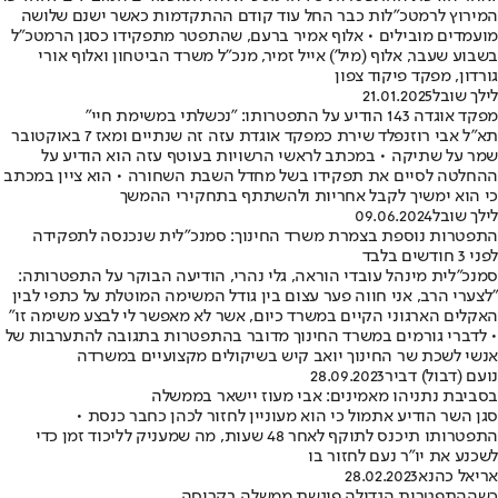
המירוץ לרמטכ"לות כבר החל עוד קודם ההתקדמות כאשר ישנם שלושה
מועמדים מובילים • אלוף אמיר ברעם, שהתפטר מתפקידו כסגן הרמטכ"ל
בשבוע שעבר, אלוף (מיל') אייל זמיר, מנכ"ל משרד הביטחון ואלוף אורי
גורדון, מפקד פיקוד צפון
לילך שובל
21.01.2025
מפקד אוגדה 143 הודיע על התפטרותו: "נכשלתי במשימת חיי"
תא"ל אבי רוזנפלד שירת כמפקד אוגדת עזה זה שנתיים ומאז 7 באוקטובר
שמר על שתיקה • במכתב לראשי הרשויות בעוטף עזה הוא הודיע על
ההחלטה לסיים את תפקידו בשל מחדל השבת השחורה • הוא ציין במכתב
כי הוא ימשיך לקבל אחריות ולהשתתף בתחקירי ההמשך
לילך שובל
09.06.2024
התפטרות נוספת בצמרת משרד החינוך: סמנכ"לית שנכנסה לתפקידה
לפני 3 חודשים בלבד
סמנכ"לית מינהל עובדי הוראה, גלי נהרי, הודיעה הבוקר על התפטרותה:
"לצערי הרב, אני חווה פער עצום בין גודל המשימה המוטלת על כתפי לבין
האקלים הארגוני הקיים במשרד כיום, אשר לא מאפשר לי לבצע משימה זו"
• לדברי גורמים במשרד החינוך מדובר בהתפטרות בתגובה להתערבות של
אנשי לשכת שר החינוך יואב קיש בשיקולים מקצועיים במשרדה
נועם (דבול) דביר
28.09.2023
בסביבת נתניהו מאמינים: אבי מעוז יישאר בממשלה
סגן השר הודיע אתמול כי הוא מעוניין לחזור לכהן כחבר כנסת •
התפטרותו תיכנס לתוקף לאחר 48 שעות, מה שמעניק לליכוד זמן כדי
לשכנע את יו"ר נעם לחזור בו
אריאל כהנא
28.02.2023
כשההתפטרות הגדולה פוגשת ממשלה בקריסה