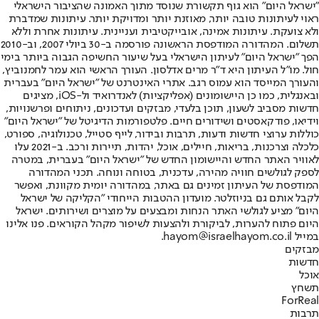
"ישראל היום" הוא גוף תקשורת שנוסד מתוך האמונה שהציבור הישראלי
ראוי לעיתונות טובה יותר, מאוזנת יותר ומדויקת יותר. עיתונות שמדברת
ולא צועקת. עיתונות אמינה, אובייקטיבית ועניינית. עיתונות אחרת וללא
תשלום. המהדורה המודפסת הראשונה פורסמה ב-30 ביולי 2007, וב-2010
הפך "ישראל היום" לעיתון הישראלי בעל שיעור החשיפה הגבוה ביותר בימי
חול. מו"ל העיתון היא ד"ר מרים אדלסון. העורך הראשי הוא עמר לחמנוביץ,
והעורך המייסד הוא עמוס רגב. אתרי האינטרנט של "ישראל היום" בעברית
ובאנגלית, כמו כן היישומונים (אפליקציות) לאנדרואיד ול-iOS, מציגים
חדשות מסביב לשעון, תוכן בלעדי, מבזקים ועדכונים, ניתוחים ופרשנויות,
וידיאו, פודקאסטים ושידורים חיים. פלטפורמות הדיגיטל של "ישראל היום"
כוללות ערוצי חדשות ודעות, תרבות ובידור, לייף סטייל, טכנולוגיה, ספורט,
כלכלה וצרכנות, בריאות, חיילים, אוכל, יהדות, תיירות ורכב. ב-2021 עלו
לאוויר האתר החדש והיישומון החדש של "ישראל היום" בעברית, במטרה
לספק לגולשים חוויה מהירה, עדכנית, בטוחה ונוחה. תכני המהדורה
המודפסת של העיתון זמינים גם באתר, במהדורה יומית מקוונת, ואפשר
לקבל אותם גם בניוזלטר. מועדון ההטבות הייחודי "הקליקה של ישראל
היום" מציע לגולשי האתר הנחות ומבצעים על מוצרים ושירותים. ישראל
היום פתוח להערות, לביקורת ולהצעות לשיפור מקהל הקוראים. פנו אלינו
במייל hayom@israelhayom.co.il.
מבזקים
חדשות
אוכל
תשחץ
ForReal
תרבות