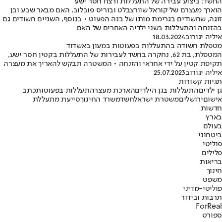
החשד: ביצוע עבירה של התעללות ורצח חסר ישע
הוארך מעצרם של קוראל שוורצבלט ובוריס פובלוב, האם מבאר שבע ובן
זוגה, שחשודים בגרימת מותו של בנה הפעוט • בנוסף, השניים חשודים גם
בהזנחה והתעללות בשני ילדיה האחרים של האם
איליה יגורוב
18.03.2024
מטפלת חשודה בהתעללות בפעוטות במעון באשדוד
המטפלת, בת 62, נחקרה בחשד לעבירות של התעללות בקטין חסר ישע,
תקיפת קטין על ידי אחראי והזנחה • המשטרה תבקש להאריך את מעצרה
איליה יגורוב
25.07.2023
תגיות קשורות
גן ילדים
התעללות בגן הילדים
הארכת מעצר
התעללות בפעוטות
כתב
אישום
ירושלים
משטרת ישראל
חשד
משרד החינוך
סייעת מתעללת
חדשות
בארץ
בעולם
ביטחוני
פוליטי
פלילים
בריאות
חינוך
משפט
פוליטי-מדיני
תרבות ובידור
ForReal
ספורט