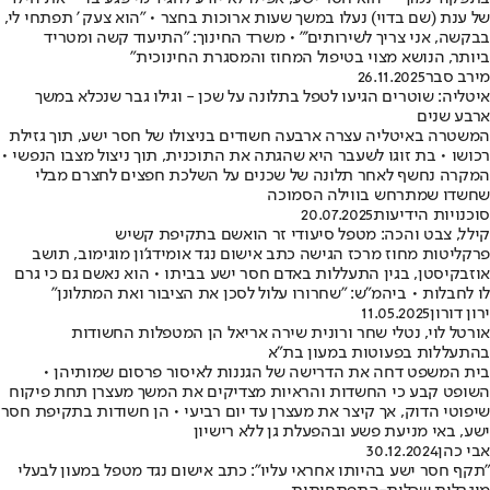
של ענת (שם בדוי) נעלו במשך שעות ארוכות בחצר • "הוא צעק ' תפתחי לי,
בבקשה, אני צריך לשירותים'" • משרד החינוך: "התיעוד קשה ומטריד
ביותר, הנושא מצוי בטיפול המחוז והמסגרת החינוכית"
מירב סבר
26.11.2025
איטליה: שוטרים הגיעו לטפל בתלונה על שכן - וגילו גבר שנכלא במשך
ארבע שנים
המשטרה באיטליה עצרה ארבעה חשודים בניצולו של חסר ישע, תוך גזילת
רכושו • בת זוגו לשעבר היא שהגתה את התוכנית, תוך ניצול מצבו הנפשי •
המקרה נחשף לאחר תלונה של שכנים על השלכת חפצים לחצרם מבלי
שחשדו שמתרחש בווילה הסמוכה
סוכנויות הידיעות
20.07.2025
קילל, צבט והכה: מטפל סיעודי זר הואשם בתקיפת קשיש
פרקליטות מחוז מרכז הגישה כתב אישום נגד אומידג'ון מוגימוב, תושב
אוזבקיסטן, בגין התעללות באדם חסר ישע בביתו • הוא נאשם גם כי גרם
לו לחבלות • ביהמ"ש: "שחרורו עלול לסכן את הציבור ואת המתלונן"
ירון דורון
11.05.2025
אורטל לוי, נטלי שחר ורונית שירה אריאל הן המטפלות החשודות
בהתעללות בפעוטות במעון בת"א
בית המשפט דחה את הדרישה של הגננות לאיסור פרסום שמותיהן •
השופט קבע כי החשדות והראיות מצדיקים את המשך מעצרן תחת פיקוח
שיפוטי הדוק, אך קיצר את מעצרן עד יום רביעי • הן חשודות בתקיפת חסר
ישע, באי מניעת פשע ובהפעלת גן ללא רישיון
אבי כהן
30.12.2024
"תקף חסר ישע בהיותו אחראי עליו": כתב אישום נגד מטפל במעון לבעלי