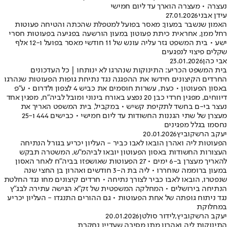
נעצרה • מעצרה הוארך עד ליום חמישי
עידן אבני
27.01.2026
האמון שנשבר במעון: מאסר בפועל למטפלת שהכתה והטיחה פעוטות
רחל ממן, אחראית כיתת פעוטון במעון הורשעה בפגיעה בפעוטות חסרי
ישע • בית המשפט גזר עליה עונש של 11 חודשי מאסר בפועל ו-12 אלף
שקלים פיצוי לנפגעים
אבי כהן
23.01.2026
בית המשפט הכריע: התינוקות שנהרגו לא ינותחו | כל העדכונים
החרדים הקיצונים חידשו את ההפגנה נגד נתיחת גופות הפעוטות שנהרגו
באסון הפעוטון • כעת, עשרות חוסמים את כביש 4 לצפון ולדרום • ע"פ
דיווחים, מפגין חרדי כבן 20 נפצע באורח בינוני ומובל לביה"ח, מפגין אחד
נעצר בי-ם בחשד לתקיפת קשיש • במקביל, בית המשפט האריך את
מעצרן של שתי הגננות החשודות עד ליום חמישי • כבישים 444 ו-25
נחסמו בגלל מפגינים
יעקב הרשקוביץ
20.01.2026
הפעוטות ליה ואהרן הובאו לאבו כביר - העליון יכריע בגורל הנתיחה
העצורות החשודות באסון הפעוטון יובאו לביהמ"ש, המשטרה תבקש
להאריך מעצרן ב-6 ימים • 27 הפעוטות שאושפזו בביה"ח לאחר האסון
במעון ברוממה שוחררו • ליה בת ה-3 חודשים ואהרון בן החצי שנה
שנפטרו, הובאו לאבו כביר לצורך נתיחה • חרדים קיצונים מחו נגד החלטת
הנתיחה בירושלים • המחלקה המשפטית של זק"א הגישה עתירה לבג"ץ
נגד ניתוח גופתה של אחת הפעוטות • גם ההורים התנגדו - העליון יכריע
במחלוקת
יעקב הרשקוביץ
,
לידור סולטן
20.01.2026
התינוקות ליה ואהרון מתו מסיבה שעדיין נחקרת