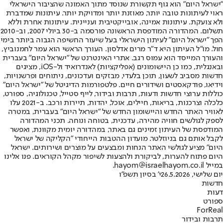
"ישראל היום" הוא גוף תקשורת שנוסד מתוך האמונה שהציבור הישראלי
ראוי לעיתונות טובה יותר, מאוזנת יותר ומדויקת יותר. עיתונות שמדברת
ולא צועקת. עיתונות אמינה, אובייקטיבית ועניינית. עיתונות אחרת וללא
תשלום. המהדורה המודפסת הראשונה פורסמה ב-30 ביולי 2007, וב-2010
הפך "ישראל היום" לעיתון הישראלי בעל שיעור החשיפה הגבוה ביותר בימי
חול. מו"ל העיתון היא ד"ר מרים אדלסון. העורך הראשי הוא עמר לחמנוביץ,
והעורך המייסד הוא עמוס רגב. אתרי האינטרנט של "ישראל היום" בעברית
ובאנגלית, כמו כן היישומונים (אפליקציות) לאנדרואיד ול-iOS, מציגים
חדשות מסביב לשעון, תוכן בלעדי, מבזקים ועדכונים, ניתוחים ופרשנויות,
וידיאו, פודקאסטים ושידורים חיים. פלטפורמות הדיגיטל של "ישראל היום"
כוללות ערוצי חדשות ודעות, תרבות ובידור, לייף סטייל, טכנולוגיה, ספורט,
כלכלה וצרכנות, בריאות, חיילים, אוכל, יהדות, תיירות ורכב. ב-2021 עלו
לאוויר האתר החדש והיישומון החדש של "ישראל היום" בעברית, במטרה
לספק לגולשים חוויה מהירה, עדכנית, בטוחה ונוחה. תכני המהדורה
המודפסת של העיתון זמינים גם באתר, במהדורה יומית מקוונת, ואפשר
לקבל אותם גם בניוזלטר. מועדון ההטבות הייחודי "הקליקה של ישראל
היום" מציע לגולשי האתר הנחות ומבצעים על מוצרים ושירותים. ישראל
היום פתוח להערות, לביקורת ולהצעות לשיפור מקהל הקוראים. פנו אלינו
במייל hayom@israelhayom.co.il.
יום שלישי, 26.5.2026
י' בסיון תשפ"ו
חדשות
דעות
ספורט
ForReal
תרבות ובידור