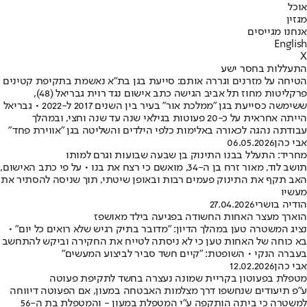
אוכל
מגזין
אנחנו מגייסים
English
X
התעללות בחסר ישע
הטיחה על מזרנים וגררה אותם: סייעת בגן בת"א נאשמת בתקיפת קטינים
פרקליטות מחוז תל אביב הגישה כתב אישום נגד רוית גבריאל (48),
ששימשה כסייעת בגן "ממלכת אור" בעיר בין השנים 2017 ל-2022 • גבריאל
הייתה אחראית על כ-20 פעוטות בגילאי שנה עד שנה וחצי, ובמהלך
עבודתה נהגה לכאורה באלימות כלפי הילדים והשליטה בגן "אווירת פחד"
אבי כהן
06.05.2026
מחריד: התעלל בבנו התינוק בן שבעה שבועות וגרם למותו
תושב לוד, מאור זרח בן ה-34, מואשם כי רצח את בנו • על פי כתב האישום,
האב תקף את התינוק פעמים רבות ובאופן שיטתי, תוך שניסה להסתיר את
מעשיו
הודיה בושרי
27.04.2026
הוארך מעצר האחות החשודה בפגיעה בילד מאושפז
נציג המשטרה טען במהלך הדיון: "מדובר בתיק רגיש שלא רואים כל יום" •
בא כוחה של האחות טען כי לא ניסתה לטייח את החקירה וביקש להתחשב
בעברה הנקי • השופטת: "קיים חשד סביר לביצוע המעשים"
אבי כהן
12.02.2026
מטפלת בפעוטון בקריית שמונה נעצרה בחשד לתקיפת פעוטה
ע"פ תיעודים שנחשפו דרך מצלמות האבטחה במעון, אם הפעוטה דיווחה
למשטרה כי ביתה הותקפה ע"י המטפלת במעון - והמטפלת בת ה-56