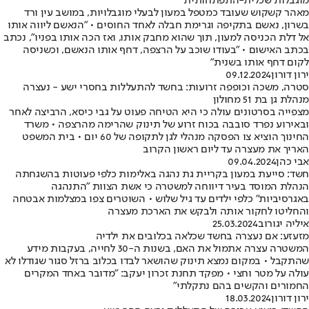
מוגבלות שכלית-התפתחותית
מאהר קשקוש שעובד כמטפל במעון לבעלי מוגבלויות, במושב עין ורד
בשרון, נאשם בתקיפה וגרימת חבלה לאחד החוסים • "הנאשם ליווה אותו
אל דלת הכניסה למעון, תוך שהוא מחבק אותו, ואז הכה אותו בפניו", נכתב
בכתב האישום • "בעודו שוכב על הרצפה, דחף אותו הנאשם, וכשניסה
לקום דחף אותו בשנית"
ירון דורון
09.12.2024
סטרה, משכה וכופפה זרועות: בחשד להתעללות בחסרי ישע - נעצרה
מנהלת גן בת 51 מחולון
מצפייה בסרטונים עולה כי היא הטיחה פעוט על גבי כיסא, הרביצה לאחר
ובאירוע נפרד סובבה בכוח זרוע של תינוק שהרימה מהרצפה • משרד
החינוך הוציא צו הפסקה מנהלי לגן לתקופה של 60 יום • בית המשפט
האריך את מעצרה עד ליום ראשון הקרוב
אבי כהן
09.04.2024
חשד: סייעת במעון בקריית גת נהגה באלימות כלפי פעוטות בהשגחתה
הנהלת המוסד בעיר דיווחה למשטרה כי אשת הצוות "התנהגה
באגרסיביות" כלפי ילדים עד גיל שלוש • השוטרים צפו במצלמות אבטחה
והחליטו לחקור אותה ולבקש את הארכת מעצרה
איליה יגורוב
25.03.2024
מזעזע: אם נעצרה בחשד שכלאה בכלובים את ילדיה
המשטרה עצרה אתמול את האם, בשנות ה-30 לחייה, בעקבות מידע
שהתקבל • במקום נמצא תינוק שהושאר לבדו בכלוב ברזל סגור שגודלו לא
עולה על מטר וחצי • מפקד תחנת זכרון יעקב: "מדובר באחד המקרים
החמורים והקשים בהם נתקלתי"
ירון דורון
18.03.2024