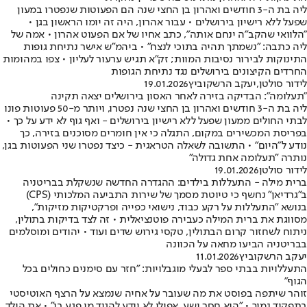
ליה בת ה-3 חודשים ואהרון בן החצי שנה הם הפעוטות שנפטרו במעון
שפעל ללא רישיון בירושלים • עבור אהרון, היה זה יומו הראשון בגן •
"הלוואי שהקב"ה ינחם אותה", כתב אחיו של אם הפעוט אהרון • אמה של
ליה כתבה: "נשמתך תהיה בתוכי לנצח" • ביהמ"ש אישר נתיחת גופות
התינוקות לבירור נסיבות המוות; זק"א תגיש ערעור לעליון • צפו במהומות
החרדים הקיצונים בירושלים נגד נתיחת הגופות
לידור סולטן
,
יעקב הרשקוביץ
19.01.2026
"תעלומה": הבדיקה בזירה לאחר האסון בירושלים יצאה תקינה
ליה בת ה-3 חודשים ואהרון בן החצי שנה נפטרו, ויותר מ-50 פעוטות פונו
לבתי החולים ממעון שפעל ללא רישיון בירושלים - ואף גוף לא ידע על כך •
בפריסת המכשירים במקום, התגלה כי אין חומרים מסוכנים בזירה, כך
נודע ל"היום" • התשובה לשאלה הטראגית - כיצד נפטרו שני הפעוטות בגן,
נותרה "תעלומה אחת גדולה"
לידור סולטן
19.01.2026
ברית מילה - התעללות בילדים: ההגדרה החדשה שנשקלת בבריטניה
ב"גרדיאן" נחשף כי טיוטת מסמך של שירות התביעה המלכותי (CPS)
בנושא "התעללות על רקע כבוד, נישואי כפייה ופרקטיקות מזיקות",
מסווגת את ברית המילה כעבירה פוטנציאלית • זה לצד בדיקות בתולין,
ניתוח לשחזור קרום הבתולין, טקסי גירוש שדים ועוד • יהודים ומוסלמים
בבריטניה הביעו מחאה על הכוונה
יעקב הרשקוביץ
11.01.2026
התעללויות בבתי ספר לבעלי מוגבלויות: "חזר עם סימנים כחולים בכל
הגוף"
זוהר שיתפה בפוסט את מה שעובר על אחיה שנמצא על הרצף האוטיסטי
בתפקוד נמוך • "הוא חסר ישע, אפילו לא יודע להגיד מי פגע בו" • את הילד