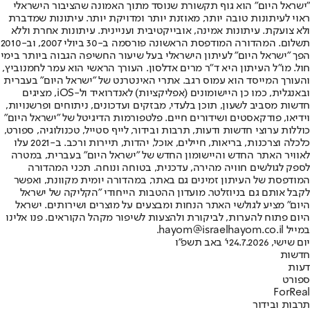
"ישראל היום" הוא גוף תקשורת שנוסד מתוך האמונה שהציבור הישראלי
ראוי לעיתונות טובה יותר, מאוזנת יותר ומדויקת יותר. עיתונות שמדברת
ולא צועקת. עיתונות אמינה, אובייקטיבית ועניינית. עיתונות אחרת וללא
תשלום. המהדורה המודפסת הראשונה פורסמה ב-30 ביולי 2007, וב-2010
הפך "ישראל היום" לעיתון הישראלי בעל שיעור החשיפה הגבוה ביותר בימי
חול. מו"ל העיתון היא ד"ר מרים אדלסון. העורך הראשי הוא עמר לחמנוביץ,
והעורך המייסד הוא עמוס רגב. אתרי האינטרנט של "ישראל היום" בעברית
ובאנגלית, כמו כן היישומונים (אפליקציות) לאנדרואיד ול-iOS, מציגים
חדשות מסביב לשעון, תוכן בלעדי, מבזקים ועדכונים, ניתוחים ופרשנויות,
וידיאו, פודקאסטים ושידורים חיים. פלטפורמות הדיגיטל של "ישראל היום"
כוללות ערוצי חדשות ודעות, תרבות ובידור, לייף סטייל, טכנולוגיה, ספורט,
כלכלה וצרכנות, בריאות, חיילים, אוכל, יהדות, תיירות ורכב. ב-2021 עלו
לאוויר האתר החדש והיישומון החדש של "ישראל היום" בעברית, במטרה
לספק לגולשים חוויה מהירה, עדכנית, בטוחה ונוחה. תכני המהדורה
המודפסת של העיתון זמינים גם באתר, במהדורה יומית מקוונת, ואפשר
לקבל אותם גם בניוזלטר. מועדון ההטבות הייחודי "הקליקה של ישראל
היום" מציע לגולשי האתר הנחות ומבצעים על מוצרים ושירותים. ישראל
היום פתוח להערות, לביקורת ולהצעות לשיפור מקהל הקוראים. פנו אלינו
במייל hayom@israelhayom.co.il.
יום שישי, 24.7.2026
י' באב תשפ"ו
חדשות
דעות
ספורט
ForReal
תרבות ובידור