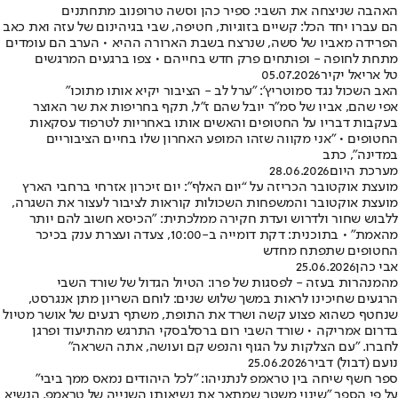
האהבה שניצחה את השבי: ספיר כהן וסשה טרופנוב מתחתנים
הם עברו יחד הכל: קשיים בזוגיות, חטיפה, שבי בגיהינום של עזה ואת כאב
הפרידה מאביו של סשה, שנרצח בשבת הארורה ההיא • הערב הם עומדים
מתחת לחופה - ופותחים פרק חדש בחייהם • צפו ברגעים המרגשים
טל אריאל יקיר
05.07.2026
האב השכול נגד סמוטריץ': "ערל לב - הציבור יקיא אותו מתוכו"
אפי שהם, אביו של סמ"ר יובל שהם ז"ל, תקף בחריפות את שר האוצר
בעקבות דבריו על החטופים והאשים אותו באחריות לטרפוד עסקאות
החטופים • "אני מקווה שזהו המופע האחרון שלו בחיים הציבוריים
במדינה", כתב
מערכת היום
28.06.2026
מועצת אוקטובר הכריזה על “יום האלף”: יום זיכרון אזרחי ברחבי הארץ
מועצת אוקטובר והמשפחות השכולות קוראות לציבור לעצור את השגרה,
ללבוש שחור ולדרוש ועדת חקירה ממלכתית: "הכיסא חשוב להם יותר
מהאמת" • בתוכנית: דקת דומייה ב-10:00, צעדה ועצרת ענק בכיכר
החטופים שתפתח מחדש
אבי כהן
25.06.2026
מהמנהרות בעזה - לפסגות של פרו: הטיול הגדול של שורד השבי
הרגעים שחיכינו לראות במשך שלוש שנים: לוחם השריון מתן אנגרסט,
שנחטף כשהוא פצוע קשה ושרד את התופת, משתף רגעים של אושר מטיול
בדרום אמריקה • שורד השבי רום ברסלבסקי התרגש מהתיעוד ופרגן
לחברו. "עם הצלקות על הגוף והנפש קם ועושה, אתה השראה"
נועם (דבול) דביר
25.06.2026
ספר חשף שיחה בין טראמפ לנתניהו: "לכל היהודים נמאס ממך ביבי"
על פי הספר "שינוי משטר שמתאר את נשיאותו השנייה של טראמפ, הנשיא