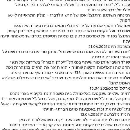
ענבר ז"ל: "המדינה מתעמרת בי ושולחת אותי לגלגלי הבירוקרטיה"
אילי זילברברג
11.05.2026
המנחה השתנק והתנצל: אמו של הרש גולדברג - פולין התראיינה ל-60
דקות
אמו של החטוף שנרצח על ידי מחבלי חמאס ברפיח סיפרה על הספר
שכתבה ועל טקסט נבואי שכתב בנה בנעוריו • המראיין, אנדרסון קופר,
התנצל בפניה על שפרסם סרטון בו נראית חטיפתו בטרם שהמשפחה ידעה
עליו
מערכת היום
21.04.2026
"יום השחרור לא היה שמח כמו שחשבתי": איתן מור עם פרטים חדשים על
השבי והחזרה הביתה
שורד השבי איתן מור שיתף במאהל "זיכרון וגבורה" בשדרות את רגעי
החטיפה והאלימות הקשה שחווה • הוא תיאר את החיים במנהרות ואת
ההתמודדות הנפשית לאורך 738 ימים בשבי • מור חשף גם את הימים
שלפני השחרור ואת המניפולציות מצד שוביו: "אמרו לנו שיש מו"מ, אבל לא
האמנו להם"
אריאל כהנא
16.04.2026
"חיים שלמים שנקטעו באלימות": בית משפחת גת בקיבוץ בארי נהרס
ביתן של כנרת ז"ל שנרצחה ב-7 באוקטובר, ושל כרמל ז"ל שנרצחה אחרי 11
חודשים בשבי, נהרס המסגרת פינוי שכונת הזיתים לקראת שיקומה • אשל
גת: "ננציח את זכרן באמצעות מיזם חברתי-חוויתי
רונית זילברשטיין
12.04.2026
יותם רצה להיות אבא - ולא חשב שזה יקרה כשהוא לא יהיה כאן
היום שבו אפשרו לנו לקחת זרע מיותם, היה קרן אור • המדינה חייבת