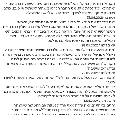
תקף את נתניהו במהלך המו"מ על עסקת החטופים והשתלח בו בזעם •
"אתה לא יכול לסגת מזה. אני החבר הכי טוב שהיה לישראל אי פעם. כולם
שונאים אותך, ועמדתי לצידך", אמר הנשיא לראש הממשלה
נטע בר
23.06.2026
"אני מדברת עם הירש כל הזמן. והוא עונה: אני תמיד פה, מאמא"
מתוך השבר של רצח בנה במנהרת חמאס, רייצ'ל גולדברג-פולין כתבה את
הספר "כשנראה אותך שוב", הרואה כעת אור בעברית • בראיון כואב היא
חושפת "מתנה מהעולם הבא" שקיבלה מהירש, מה עבר בשבי – ואת
המילים המצמררות פרי עטו שלא נכנסו לספר
יואב לימור
28.05.2026
"מתנה מהעולם הבא": אמו של הירש גולדברג חושפת מסר מצמרר מבנה
רייצ'ל, אמו של הירש גולדברג-פולין שנרצח במנהרה, מספרת בראיון מיוחד
למגזין "היום" על שיחה עם שורד שבי - שבה גילתה מה העניק לבנה
תקווה: "הוא שמע בעזה את קולי" • הראיון המלא - בסוף השבוע באתר
וב"ישראל שישבת"
יואב לימור
25.05.2026
"מקור השראה וסמל של חוסן קהילתי": המחווה של העיר הצפונית לשורד
השבי
קריית ביאליק העניקה את תואר "יקיר העיר" לשורד השבי מתן אנגרסט
ולמשפחתו כסמל לחוסן ולגבורה • בטקס חגיגי הוענקו אותות הוקרה גם
לשבעה תושבים על תרומתם רבת השנים לקהילה
מישל מכול
11.05.2026
"חיים בגיהינום, ואין עזרה מאף אחד": זעקת אב החטופה שנרצחה
אבי מרציאנו, אביה של נועה ז"ל בדיון בכנסת: "לא מכירים בי כנפגע
פעולות איבה כי לא הייתי נוכח בשעת החטיפה" • חיים היימן, אביה של