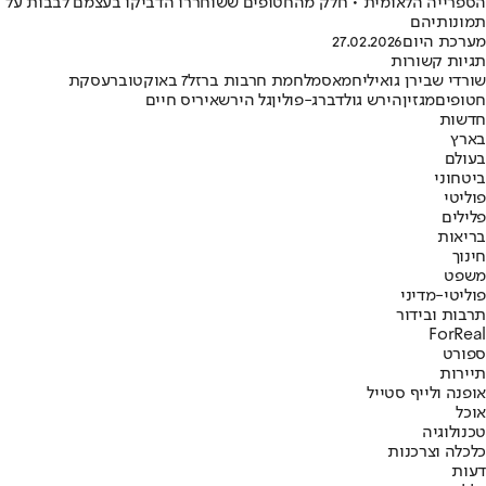
הספרייה הלאומית • חלק מהחטופים ששוחררו הדביקו בעצמם לבבות על
תמונותיהם
מערכת היום
27.02.2026
תגיות קשורות
שורדי שבי
רן גואילי
חמאס
מלחמת חרבות ברזל
7 באוקטובר
עסקת
חטופים
מגזין
הירש גולדברג-פולין
גל הירש
איריס חיים
חדשות
בארץ
בעולם
ביטחוני
פוליטי
פלילים
בריאות
חינוך
משפט
פוליטי-מדיני
תרבות ובידור
ForReal
ספורט
תיירות
אופנה ולייף סטייל
אוכל
טכנולוגיה
כלכלה וצרכנות
דעות