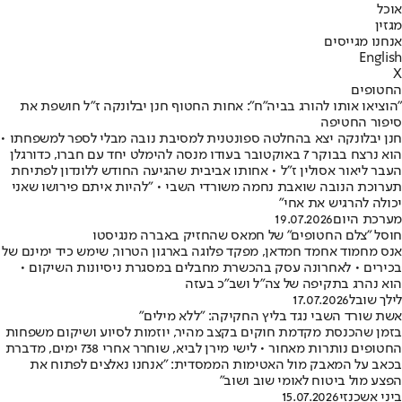
אוכל
מגזין
אנחנו מגייסים
English
X
החטופים
"הוציאו אותו להורג בביה"ח": אחות החטוף חנן יבלונקה ז"ל חושפת את
סיפור החטיפה
חנן יבלונקה יצא בהחלטה ספונטנית למסיבת נובה מבלי לספר למשפחתו •
הוא נרצח בבוקר 7 באוקטובר בעודו מנסה להימלט יחד עם חברו, כדורגלן
העבר ליאור אסולין ז״ל • אחותו אביבית שהגיעה החודש ללונדון לפתיחת
תערוכת הנובה שואבת נחמה משורדי השבי • "להיות איתם פירושו שאני
יכולה להרגיש את אחי"
מערכת היום
19.07.2026
חוסל "צלם החטופים" של חמאס שהחזיק באברה מנגיסטו
אנס מחמוד אחמד חמדאן, מפקד פלוגה בארגון הטרור, שימש כיד ימינם של
בכירים • לאחרונה עסק בהכשרת מחבלים במסגרת ניסיונות השיקום •
הוא נהרג בתקיפה של צה"ל ושב"כ בעזה
לילך שובל
17.07.2026
אשת שורד השבי נגד בליץ החקיקה: "ללא מילים"
בזמן שהכנסת מקדמת חוקים בקצב מהיר, יוזמות לסיוע ושיקום משפחות
החטופים נותרות מאחור • לישי מירן לביא, שוחרר אחרי 738 ימים, מדברת
בכאב על המאבק מול האטימות הממסדית: "אנחנו נאלצים לפתוח את
הפצע מול ביטוח לאומי שוב ושוב"
ביני אשכנזי
15.07.2026