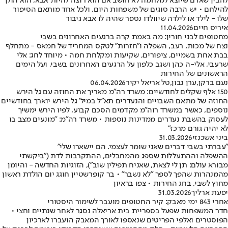
להבין שאדם שיוצא למלחמה לא חושב אם הוא רוצה להיות אבא, הוא הולך
להילחם • יש הרבה סוגים של משפחות היום, ולכל אחד מותאם הסיפור
שלו - לילד או לילדה שיוולדו נספר שהיה לו אבא גיבור
איריס חיים
11.04.2026
מחטופים לבני חורין: מה באמת קרה ברגעים האחרונים בשבי
נצח של מכות, רעב, השפלה ו"חזרות" לטקס המחריד של חמאס - מתחלף
בבת אחת בשמיים, ציפורים, שקיעות ומקלחת חמה • מיוחד לחג: אלי
שרעבי, אלי-ה כהן ושגב כלפון על הרגעים האחרונים בשבי, ועל הימים
הראשונים של החירות
נעם ברקן
,
ערן נבון
,
טל אריאל יקיר
06.04.2026
150 אלף שקלים לחודשיים: משרד רה"מ מאריך את החוזה עם גל הירש
החוזה של מתאם השבויים והנעדרים תא"ל במיל' גל הירש יוארך בחודשיים
נוספים, כאשר במשרד רוה״מ מקדמים הסכם קבוע, לפיו הירש ימשיך
לעסוק בהשבת נעדרים ממדינות נוספות • משרד רה"מ: "מונעים מצב בו
לא יהיה גורם מרכז"
ביני אשכנזי
31.03.2026
"עברתי בשבי דברים שאני שומר לעצמי. הם יישארו שלי"
ההשפלה וההתעללות שספג מהמחבלים, ההתקרבות לדת ("ביקשתי
מבורא עולם: תן לי לצאת, שאניח תפילין שוב"), הזוגיות החדשה - והיומן
מהמנהרות שהפך לספר "לא נשבר" • בר קופרשטיין חוגג יום הולדת ראשון
מחוץ לשבי, בחג החירות • צפו בראיון
יפעת ארליך
31.03.2026
אחרי 843 ימי מאבק: קיר החטופים מועבר לשימור היסטורי
חדר המשפחות שפעל בספריית בית אריאלה נסגר לאחר שנתיים וחצי •
הפוסטרים ואלפי הפריטים שנאספו לאורך המאבק הועברו לארכיון