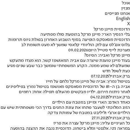
אוכל
מגזין
אנחנו מגייסים
English
X
הדוכסית מייגן מרקל
בלי הנסיך הארי: מייגן מרקל בהופעת סולו מפתיעה
הדוכסית מסאסקס הופיעה בסוף השבוע האחרון בגאלת גיוס תרומות
בלוס אנג'לס עם לוק הוליוודי קלאסי שמשך לא מעט תשומת לב
מערכת לייף סטייל היום
09.02.2026
מייגן מרקל ואביה: הפיוס?
בעוד מייגן טוענת שיצרה עם אביה המאושפז קשר, הוא מצדו מתעקש
שמעולם לא שמע ממנה. הקרע המשפחתי שנמשך כבר שבע שנים מגיע
כעת לשפל חדש
ברק אברגיל
07.12.2025
בטיפול נמרץ: אביה של מייגן מרקל נלחם על חייו
אביה בן ה-81 של הדוכסית מסאסקס מאושפז בטיפול נמרץ בפיליפינים
לאחר ניתוח חירום. ילדיו מבקשים מהעולם תפילה אחת: רחמים
ברק אברגיל
04.12.2025
כאחד האדם: הארי ומייגן במטבח עם הילדים
הזוג המלוכתי לשעבר פתחו את עונת החגים בדרך הכי משפחתית שיש עם
הילדים ארצ'י וליליבט במטבח של עמותת צדקה
ברק אברגיל
27.11.2025
כל העיניים עליה: מייגן מרקל עצרה את פריז
במראה נקי, אלגנטי ומלא ביטחון, הדוכסית גנבה את ההצגה בהופעה