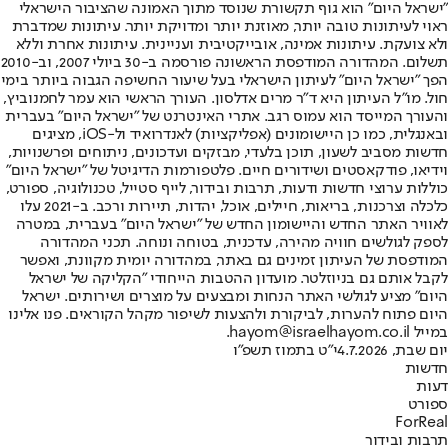
"ישראל היום" הוא גוף תקשורת שנוסד מתוך האמונה שהציבור הישראלי
ראוי לעיתונות טובה יותר, מאוזנת יותר ומדויקת יותר. עיתונות שמדברת
ולא צועקת. עיתונות אמינה, אובייקטיבית ועניינית. עיתונות אחרת וללא
תשלום. המהדורה המודפסת הראשונה פורסמה ב-30 ביולי 2007, וב-2010
הפך "ישראל היום" לעיתון הישראלי בעל שיעור החשיפה הגבוה ביותר בימי
חול. מו"ל העיתון היא ד"ר מרים אדלסון. העורך הראשי הוא עמר לחמנוביץ,
והעורך המייסד הוא עמוס רגב. אתרי האינטרנט של "ישראל היום" בעברית
ובאנגלית, כמו כן היישומונים (אפליקציות) לאנדרואיד ול-iOS, מציגים
חדשות מסביב לשעון, תוכן בלעדי, מבזקים ועדכונים, ניתוחים ופרשנויות,
וידיאו, פודקאסטים ושידורים חיים. פלטפורמות הדיגיטל של "ישראל היום"
כוללות ערוצי חדשות ודעות, תרבות ובידור, לייף סטייל, טכנולוגיה, ספורט,
כלכלה וצרכנות, בריאות, חיילים, אוכל, יהדות, תיירות ורכב. ב-2021 עלו
לאוויר האתר החדש והיישומון החדש של "ישראל היום" בעברית, במטרה
לספק לגולשים חוויה מהירה, עדכנית, בטוחה ונוחה. תכני המהדורה
המודפסת של העיתון זמינים גם באתר, במהדורה יומית מקוונת, ואפשר
לקבל אותם גם בניוזלטר. מועדון ההטבות הייחודי "הקליקה של ישראל
היום" מציע לגולשי האתר הנחות ומבצעים על מוצרים ושירותים. ישראל
היום פתוח להערות, לביקורת ולהצעות לשיפור מקהל הקוראים. פנו אלינו
במייל hayom@israelhayom.co.il.
יום שבת, 4.7.2026
י"ט בתמוז תשפ"ו
חדשות
דעות
ספורט
ForReal
תרבות ובידור