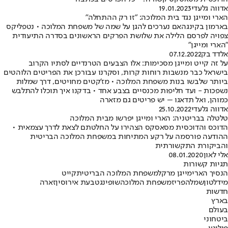
אדווה גלעדי
19.01.2023
הארי ומייגן נגד בית המלוכה: "זו רק ההתחלה"
בארמון בקינגהאם נערכים להגן על שמה של משפחת המלוכה • נטפליקס
צפויה לפרסם הלילה את שלושת הפרקים הראשונים בסדרה התיעודית
"הארי ומייגן"
אלדד בק
07.12.2022
על זה קייט ומייגן מסכימות: אלו הצבעים הטרנדיים לסתיו הקרוב
בישראל כבר מנשבות רוחות קרות, וסקרנו עבורכן את הפריטים הלוהטים
ביותר שלבשו בנות משפחת המלוכה • מז'קטים מחויטים, דרך שמלות
נשפכות - ועד חליפות מכנסיים בצבע אחד • בדקנו איך תוכלו להתלבש
כמוהן, ואל תדאגו – יש פריטים גם מזארה
אדווה גלעדי
25.10.2022
טלטלה בבריטניה: הארי ומייגן יפרשו מבית המלוכה
הדוכס והדוכסית מסאסקס הצהירו על החלטתם לצאת לדרך עצמאית •
ההודעה פורסמה על רקע המתיחות במשפחת המלוכה הבריטית
והביקורת התקשורתית
אלי לאון
08.01.2020
תגיות קשורות
הנסיך הארי
מייגן מרקל
משפחת המלוכה הבריטית
קייט
מידלטון
שמלה
פריז
משפחת המלוכה
שופינג
טבעת אירוסין
זארה
חדשות
בארץ
בעולם
ביטחוני