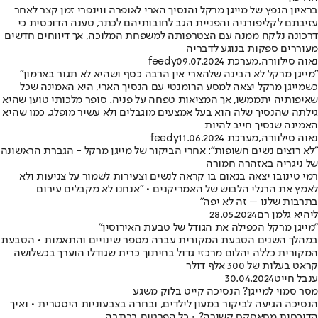
בראיון הנפץ של מייגן מרקל והנסיך הארי לאופרה ווינפרי זמן קצר לאחר
עזיבתם לקליפורניה והפניית הגב לחובותיהם לכתר, טענה הדוכסית כי
דרכונה נלקח ממנה עם הצטרפותה למשפחת המלוכה, אך דיווחים חדשים
מעוררים ספקות בנוגע לדבריה
נאוה סילוורה
,
מערכת feedy
09.07.2024
"מייגן מרקל לא הבינה שלהארי אין הרבה כסף ושהיא לא תגור בארמון"
כשמייגן מרקל יצאה למסע הרומנטי עם הנסיך הארי, היא האמינה שכל
שאיפותיה יתממשו, אך המציאות טפחה על פניה. סופר מלכותי טוען שהיא
גילתה שהנסיך שלה הוא בעל אמצעים מוגבלים ולא עשיר מופלג, כמו שהיא
האמינה שנסיך חייב להיות
נאוה סילוורה
,
מערכת feedy
11.06.2024
"לא רוצים נשים חשופות": אחרי הביקור של מייגן מרקל - הגברת הראשונה
של ניגריה באזהרה חמורה
רמי טינובו יצאה בנאום בו קראה לנשים וצעירות לשמור על צניעות ולא
לאמץ את הרגלי הלבוש של האמריקנים • "אנחנו לא מקבלים עירום
בתרבות שלנו – זה לא יפה"
ליהיא גלמן רם
28.05.2024
"מייגן מרקל הכפילה את הגודל של טבעת האירוסין"
במהלך השנים הטבעת המקורית עברה מספר שינויים והתאמות • הטבעת
המקורית כללה יהלום מרכזי גדול בחיתוך כרית שגודלו הוערך בכשלושה
קראט בעלות של 300 אלף דולר
ענבל חייט
30.04.2024
מסר סמוי למייגן? הנסיכה קייט בלוק משגע
הנסיכה הגיעה לביקור במעון לילדים, ובחרה בצבעוניות היסטרית • ואיך
הדוכסית מסאסקס קשורה? • כל הפרטים בכתבה