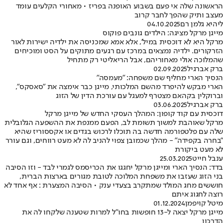
הראשונה שלה אי פעם בשבוע האופנה בפריז • מאחורי הקלעים עומד
מעצב ותיק שהפך לחבר קרוב
ליהיא גלמן רם
04.10.2025
מייגן מרקל מציגה: הילדים גונבים פוקוס
מרקל היא לא דוכסית במיל', אלא אמא שמכניסה את ילדיה ישירות לאור
הזרקורים. ילדיה נמצאים במרכז עם רגעים מתוקים על הסט ומוכיחים
שהמלוכה אולי מאחוריהם, אבל הריאליטי רק מתחיל
ברק אברגיל
02.09.2025
הנסיך הארי מחליף שם משפחה: "מעמסה"
הארי מבקש להיפרד מהשם המלכותי, מייגן כבר אימצה את "סאסקס",
וברוקלין בקהאם מצטרף למעגל עם עורכת הדין של הזוג
ברק אברגיל
03.06.2025
דוכסית עם קוד קופון: המהלך העסקי החדש של מייגן מרקל
מרקל שאוהבת למשוך תשומת לב, הפעם ממנפת את ההשפעה הגלובלית
שלה עם פלטפורמה חדשה בה תוכלו לרכוש בגדים או אקססוריז שהיא
"בחרה בקפידה" - מהלך שכמובן צפוי להניב לה לא מעט רווחים, וגם עורר
לא מעט ביקורת
ענבל חייט
25.03.2025
בדד: הנסיך הארי ומייגן מרקל יחגגו את הכריסמס לגמרי לבד - וזו הסיבה
בני הזוג שעזבו את משפחת המלוכה לטובת מגורים בארצות הברית,
חוששים מחג המולד שמתקרב בצעדי ענק • הסיבה המצערת : אף אחד לא
רוצה לחגוג איתם
מיטל קויפמן
01.12.2024
מייגן מרקל יצאה ל-13 חופשות בחו"ל למרות שטענה שלקחו לה את
הדרכון