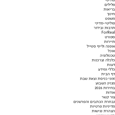
פוליטי
פלילים
בריאות
חינוך
משפט
פוליטי-מדיני
תרבות ובידור
ForReal
ספורט
תיירות
אופנה ולייף סטייל
אוכל
טכנולוגיה
כלכלה וצרכנות
דעות
כללי ומידע
דף הבית
זמני כניסת וצאת שבת
מגזין השבוע
בחירות 2026
אודות
צור קשר
נבחרת הכתבים והפרשנים
מדיניות פרטיות
הצהרת נגישות