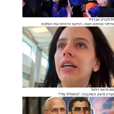
11:51
ברק אברגיל
טיילור סוויפט חגגה, הניקס הדהימו את הסלבס
11:00
יוסי דלאל
קורין גדעון הסתבכה: "תתפללו עליי"