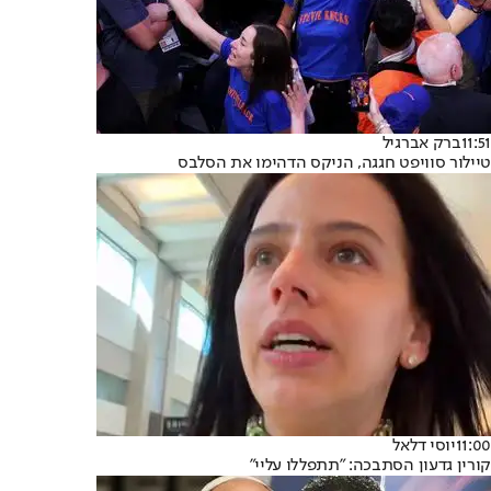
11:51
ברק אברגיל
טיילור סוויפט חגגה, הניקס הדהימו את הסלבס
11:00
יוסי דלאל
קורין גדעון הסתבכה: "תתפללו עליי"