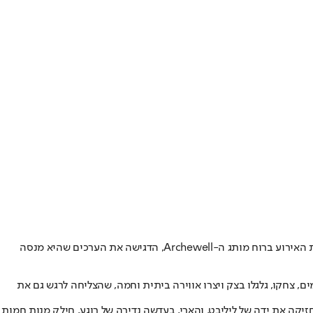
הזוג המלכותי לשעבר והילדים הצטרפו למיזם התנדבות של ארגון "Our Big Kitchen", שם אפו, ארזו והגישו מזון לנזקקים בעיר. מייגן מרקל הובילה את האירוע ברוח מותג ה-Archewell, הדגישה את הערכים שהיא מנסה
עו למטבח הקהילתי בלוס אנג'לס, יחד עם ילדיהם ארצ'י וליליבט, כדי לעזור בהכנת מזון לחלוקה. הארבעה לבשו כובעי Archewell תואמים, צחקו, גלגלו בצק ויצרו אווירה ביתית וחמה, שהצליחה לרגש גם את
ה את ידה של ליליבט, והארי, בעדשה נדירה של רוגע, חילק מנות חמות