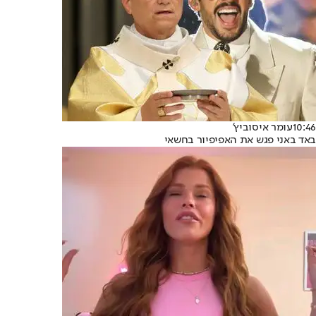
10:46
עומר איסוביץ'
באד באני פגש את האפיפיור בחשאי