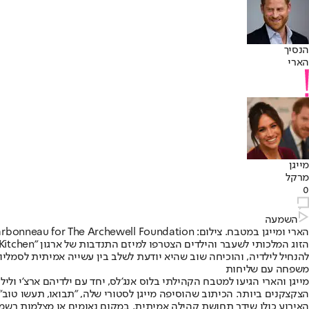
הנסיך
הארי
מייגן
מרקל
0
השמעה
הארי ומייגן במטבח. צילום: Eric Charbonneau for The Archewell Foundation
להנחיל לילדיה, והוכיחה שוב שהיא יודעת לשלב בין עשייה אמיתית לסמלי
משפחה עם שליחות
הצקצקנים ביותר. הכיתוב שהוסיפה מייגן לסטורי שלה, "תבואו, תעשו טוב"
האירוע כולו שידר תחושת קהילה אמיתית. במקום נאומים או מצלמות רשמי