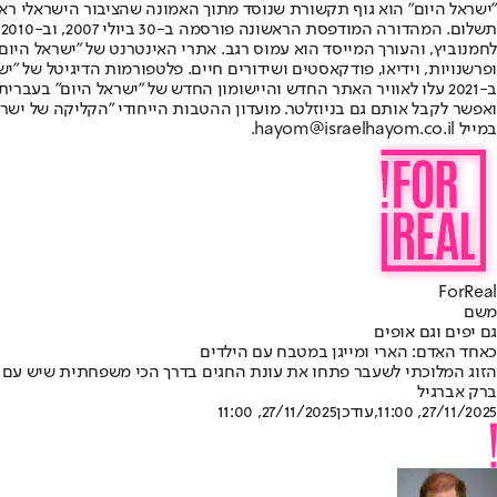
"ישראל היום" הוא גוף תקשורת שנוסד מתוך האמונה שהציבור הישראלי ראוי 
ת
ופרשנויות, וידיאו, פודקאסטים ושידורים חיים. פלטפורמות הדיגיטל של "ישרא
ב-2021 עלו לאוויר האתר החדש והיישומון החדש של "ישראל היום" בע
ואפשר לקבל אותם גם בניוזלטר. מועדון ההטבות הייחודי "הקליקה של ישרא
במייל hayom@israelhayom.co.il.
ForReal
משם
גם יפים וגם אופים
כאחד האדם: הארי ומייגן במטבח עם הילדים
הזוג המלוכתי לשעבר פתחו את עונת החגים בדרך הכי משפחתית שיש עם ה
ברק אברגיל
27/11/2025, 11:00
,עודכן
27/11/2025, 11:00