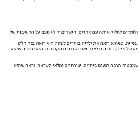
 ולומדים לחלוק אותה עם אחרים. היא דיברה לא פעם על החשיבות של
שייה. כשהיא רואה את ילדיה בוחרים לעזור, היא רואה בזה חלק
של מייגן, דוריה רגלאנד, ואת החברים הקרובים. היא סיפרה שהיא
 מייגן ממשיכה לשלב בין ערכים לעשייה מקצועית. בקרוב יעלה בנטפליקס הספיישל שלה, "With Love, Meghan: Holiday Celebration", שמבטיח הרבה רגעים ביתיים, יצירתיים ומלאי השראה. נראה שהיא