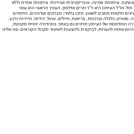
ועקת. עיתונות אמינה, אובייקטיבית ועניינית. עיתונות אחרת וללא
עור החשיפה הגבוה ביותר בימי חול. מו"ל העיתון היא ד"ר מרים אדלסון. העורך הראשי הוא עמר
 והעורך המייסד הוא עמוס רגב. אתרי האינטרנט של "ישראל היום" בעברית ובאנגלית, כמו כן היישומונים (אפליקציות) לאנדרואיד ול-iOS, מציגים חדשות מסביב לשעון, תוכן בלעדי, מבזקים ועדכונים, ניתוחים
, ספורט, כלכלה וצרכנות, בריאות, חיילים, אוכל, יהדות, תיירות ורכב.
דורה המודפסת של העיתון זמינים גם באתר, במהדורה יומית מקוונת,
היום פתוח להערות, לביקורת ולהצעות לשיפור מקהל הקוראים. פנו אלינו