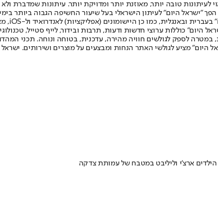
לעיתונות טובה יותר, מאוזנת יותר ומדויקת יותר. עיתונות שמדברת ולא צ
שלום. המהדורה המודפסת הראשונה פורסמה ב-30 ביולי 2007, וב-2010 הפך "ישראל היום" לעיתון הישראלי בעל שי
לחמנוביץ,
ל היום" כוללות ערוצי חדשות ודעות, תרבות ובידור, לייף סטייל, טכנולוגיה
ברית, במטרה לספק לגולשים חוויה מהירה, עדכנית, בטוחה ונוחה. תכני המה
ל היום" מציע לגולשי האתר הנחות ומבצעים על מוצרים ושירותים. ישראל 
ילדים ארצ'י וליליבט במטבח של עמותת צדקה