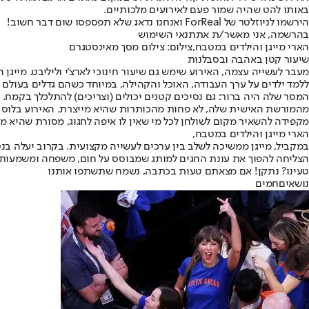
באותו להט שהיה שמור פעם לאירועים מלכותיים.
הירשמו לניוזלטר של ForReal ואנחנו נדאג שלא תפספסו שום דבר חשוב!
בהרשמה, אני מאשר/ת את
תנאי השימוש
הארי מייגן והילדים במטבח,צילום: צילום מסך מאינסטגרם
שיעור קטן באהבה ובסבלנות
מעבר לעשייה עצמה, האירוע שימש גם שיעור חינוכי לארצ'י וליליבט. מייג
ללמד ילדים על ערך העבודה, האוכל והקהילה, במיוחד כשהם גדלים בעולם של
המסר שלה היה ברור: גם נסיכים קטנים יכולים (וצריכים) להתלכלך בקמח. 
מהמורשת האישית שלה, לא פחות מהכותרות שהיא מייצרת. האירוע בלוס א
מקפידה להשאיר מקום לשולחן לכל מי שאין לו איפה לחגוג, מסורת שהיא מק
הארי מייגן והילדים במטבח,
הצליחה להפוך את עונת החגים למותג שמבוסס על חום, משפחה ומשמעות.
טעינו? נתקן! אם מצאתם טעות בכתבה, נשמח שתשתפו אותנו
נושאיםחמים