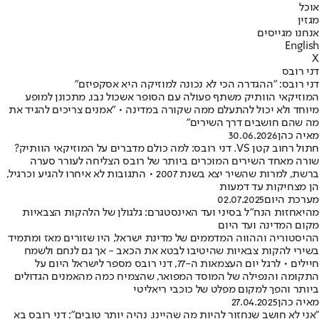
אוכל
מגזין
אנחנו מגייסים
English
X
דני רובס
דני רובס: "ההגדרה הכי לא נכונה למוזיקה היא אסקפיזם"
המוזיקאי הוותיק משתף פעולה עם הסופר אשכול נבו, מתכונן למופע
מיוחד ולא יכול להתעלם ממה שקורה במדינה • "אמנים צריכים להגיד את
מה שהם חושבים דרך השירים"
מאיה כהן
30.06.2026
חתול רחוב קטן VS. דני רובס: למה כולם מדברים על המוזיקאי הוותיק?
שורה מאחד השירים המוכרים ביותר של רובס הצליחה לעורר סערה
ברשת, למרות שהשיר יצא בשנת 2007 • התגובות לא איחרו להגיע וכרגיל,
הן מצחיקות עד דמעות
מערכת היום
02.07.2025
מהיאחזות הנח"ל בסיני ועד האינסטגרם: גלגולן של הלהקות הצבאיות
מקום המדינה ועד היום
ההיסטוריה וההווה המדממים של מדינת ישראל, היו שזורים מאז ומתמיד
בשירי להקות צבאיות שהיטיבו לבטא את הכאב - אך גם לנחם ולשמח
חיילים • לרגל יום העצמאות ה-77, דני רובס מספר לישראל היום על
התקומה והנפילה של המוסד המפואר, שהצמיח כמה מהאמנים הגדולים
ביותר והפך למקום מפלט של כוכבי ריאליטי
מאיה כהן
27.04.2025
"אני לא חושב שנחזור להיות מה שהיינו. נהיה יותר טובים": דני רובס בא