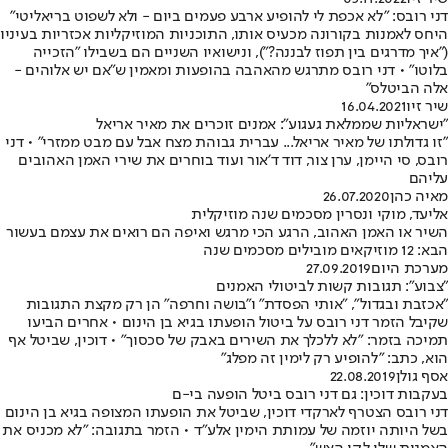
דני רובס: "לא אכפת לי להופיע ארבע פעמים ביום - ולא לשפוט בריאליטי"
היחס לאמנות בקורונה מכעיס אותו, התוכניות המוזיקליות אכזריות בעיניו
("איך מדרגים בין תפוז לבננה?"), ונישואיו השניים הם בשבילו "הזכייה
בלוטו" • דני רובס מתרגש מהאהבה בהופעות ומאמין ש"אם יש אלוהים -
אלה הביטלס"
שיר זיו
16.04.2021
"ישראליות שממלאת געגוע": אמנים זוכרים את מאיר אריאל
"זו גדולתו של מאיר אריאל... עברית גבוהת מצח אבל עם מבט ממזרי" • דני
רובס, סי היימן, ערן צור, דוד ד'אור ועוד בוחרים את שירי האמן האהובים
עליהם
מאיה כהן
26.07.2020
אליעד, מוקי ונסרין מסכמים שנה מוזיקלית
השיר או האמן האהוב, הרגע הכי מרגש ואיפה הם רואים את עצמם בעשור
הבא: 12 מוזיקאים מובילים מסכמים שנה
מערכת היום
27.09.2019
"צבוע": תגובות קשות לביטולי האמנים
"אכזבת ובגדול", "אותי הפסדת" ו"בושה וחרפה" הן רק מקצת התגובות
שקיבל הזמר דני רובס על ביטול הופעתו בגיא בן הינום • אחרים הביעו
תמיכה בזמר: "לא ללכלך את השירים באבק של סכסוך" • דוכין, שביטל אף
הוא, כתב: "להופיע רק לימין זה מפלג"
אסף גולן
22.08.2019
בעקבות דוכין: גם דני רובס ביטל הופעה בי-ם
דני רובס הצטרף לארקדי דוכין, שביטל את הופעתו המצופה בגיא בן הינום
בשל היותה יוזמה של עמותת הימין אלע"ד • הזמר בתגובה: "לא מכניס את