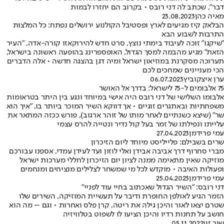
דבר", שכתב לה דני רובס • בקרוב הם יחזרו לבמות
מאיה כהן
23.08.2023
הבלאק קיז מגיעים לארץ ופסטיבל הקולנוע ירושלים נפתח: כל המלצות
התרבות לשבוע הבא
"שיקגו" זוכה לעיבוד בימתי נוצץ, סרט חדש להירוקאזו קורה-אדה, "העיר
הזאת" מגיע מהבמה למסך הגדול, האופספרינג בהופעה ראשונה בישראל,
תערוכה מסקרנת במוזיאון ישראל ומיה דגן בהצגה חדשה • אלה הדברים
הכי מעניינים שמחכים לכם
ערן איצקוביץ
06.07.2023
75 אלבומים ל-75 לישראל: בדרך אל האושר
אלבומו השלישי של דני רובס היה אישי במיוחד ונגע בין היתר בטראומות
משפחתיות ובאתגרים זוגיים • אך דווקא השיר המוכר ביותר בו, "איך הוא
שר" (שיצא כשנתיים לאחר מותו של זוהר ארגוב), פורש ככזה המתאר את
עלייתו ונפילתו של זמר בעל קול נדיר ונטייה להרס עצמי
עמי פרידמן
27.04.2023
שרים בשבילם: פלייליסט מיוחד ליום הזיכרון
מברי סחרוף דרך אביבה אבידן ואלי לוזון ועד לעידן עמדי, אספנו עבורכם
מוזיקה שאין מתאימה ממנה לציון יום הזיכרון לחללי מערכות ישראל
ופעולות האיבה • מוקדש לכל מי שמשחר לצלילים מנציחים ומנחמים
עמי פרידמן
25.04.2023
דני רובס: "השיר הגדול שאכתוב בחיי עוד לפניי"
הזמר הגיע לאולפן החופרת ודיבר על תעשיית המוזיקה, השירים שלו
שטרם יצאו לאור והיכן גילה את ריטה, קרן פלס ואחרות • וגם – מה הוא
חושב על תחנות רדיו והיכן הציעו לו לשפוט בטלוויזיה
שיר זיו
05.11.2022