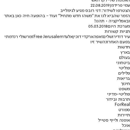
האמנות שלי לקו האש"
עמי פרידמן
22.08.2019
הצטרפו לשידור: דני רובס מגיע לגימלייב
הזמר שהביא לנו את "משהו חדש מתחיל" ועוד - בהופעה חיה כאן באתר
ובאפליקציה • תהנו!
מערכת היום
05.03.2018
תגיות קשורות
עיר דוד
ירושלים
זאפה
ארקדי דוכין
אלעד
Free Jerusalem
זמר
שולי רנד
מתי
בפעם האחרונה
שיר זיו
חדשות
בארץ
בעולם
ביטחוני
פוליטי
פלילים
בריאות
חינוך
משפט
פוליטי-מדיני
תרבות ובידור
ForReal
ספורט
תיירות
אופנה ולייף סטייל
אוכל