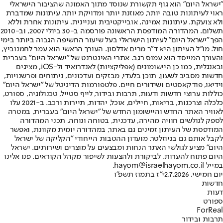
"ישראל היום" הוא גוף תקשורת שנוסד מתוך האמונה שהציבור הישראלי
ראוי לעיתונות טובה יותר, מאוזנת יותר ומדויקת יותר. עיתונות שמדברת
ולא צועקת. עיתונות אמינה, אובייקטיבית ועניינית. עיתונות אחרת וללא
תשלום. המהדורה המודפסת הראשונה פורסמה ב-30 ביולי 2007, וב-2010
הפך "ישראל היום" לעיתון הישראלי בעל שיעור החשיפה הגבוה ביותר בימי
חול. מו"ל העיתון היא ד"ר מרים אדלסון. העורך הראשי הוא עמר לחמנוביץ,
והעורך המייסד הוא עמוס רגב. אתרי האינטרנט של "ישראל היום" בעברית
ובאנגלית, כמו כן היישומונים (אפליקציות) לאנדרואיד ול-iOS, מציגים
חדשות מסביב לשעון, תוכן בלעדי, מבזקים ועדכונים, ניתוחים ופרשנויות,
וידיאו, פודקאסטים ושידורים חיים. פלטפורמות הדיגיטל של "ישראל היום"
כוללות ערוצי חדשות ודעות, תרבות ובידור, לייף סטייל, טכנולוגיה, ספורט,
כלכלה וצרכנות, בריאות, חיילים, אוכל, יהדות, תיירות ורכב. ב-2021 עלו
לאוויר האתר החדש והיישומון החדש של "ישראל היום" בעברית, במטרה
לספק לגולשים חוויה מהירה, עדכנית, בטוחה ונוחה. תכני המהדורה
המודפסת של העיתון זמינים גם באתר, במהדורה יומית מקוונת, ואפשר
לקבל אותם גם בניוזלטר. מועדון ההטבות הייחודי "הקליקה של ישראל
היום" מציע לגולשי האתר הנחות ומבצעים על מוצרים ושירותים. ישראל
היום פתוח להערות, לביקורת ולהצעות לשיפור מקהל הקוראים. פנו אלינו
במייל hayom@israelhayom.co.il.
יום חמישי, 2.7.2026
י"ז בתמוז תשפ"ו
חדשות
דעות
ספורט
ForReal
תרבות ובידור