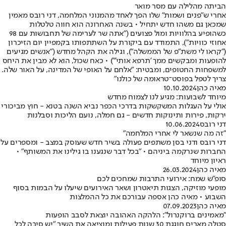
הביתה מהלילה עם מסר מואר
אחרי ש"פנים ושמות" שלו הפך לאחד מהמנוני המלחמה, דני רובס מאמין
שמכאן גם משהו חדש יתחיל • בשנה האחרונה הוא חווה טלטלות
כשהופיע בהלוויות ומול פצועים ("אתה שר לערימה של תחבושות עם 98
אחוזי כוויות"), התמודד עם ביקורת על השתתפותו בקמפיין יום הזיכרון
("קראו לי משת"פ של הממשלה"), וגילה את הקהל מחדש ("אנשים מגיעים
להופעות ומבקשים ממך 'תרפא אותי'") • כאח שכול, הוא לא מבין את היחס
למשפחות החטופים, ומבטיח: "אלחם על האופי של המדינה, על האור שלה.
צריך לטפל בפוסט־טראומה של כולנו"
מאיה כהן
10.10.2024
מיוחד לשבועות: מגיע לנו לצמוח מחדש
אולי על העגלות המשקשקות בדרכי הכפר נביא השנה בטנא - חוץ מביכורי
ירקות, פירות ותינוקות חדשים - גם חמלה, נועם הליכות וסבלנות
דני רובס
10.06.2024
"זה מה שנשאר לי אחרי המלחמה"
דני רובס ודני בסן משתפים פעולה בשיר חדש שעוסק במצב - ומספרים על
החברות שנרקמה ביניהם • "בכל דבר שנגענו בו גילינו את המשותף" •
ראיון מיוחד
מאיה כהן
26.03.2024
סופ"ש שמח: אירועי התרבות שמחכים לכם
מופעי מוזיקה, הצגות תיאטרון ושאר האירועים שיעלו על הבמות בסוף
השבוע • מאיה כהן אספה עבורכם את כל ההמלצות
מאיה כהן
07.09.2023
"מאמינים ברוקנרול": הלהקה האהובה יוצאת לסבב הופעות
סטלה מאריס חוגגת 30 שנות פעילות ומוציאה את השיר "יש סיבה לכל