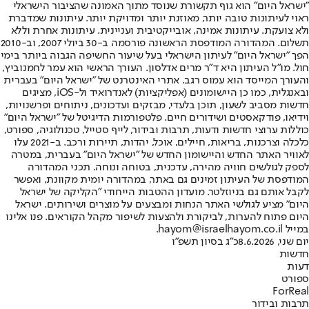
"ישראל היום" הוא גוף תקשורת שנוסד מתוך האמונה שהציבור הישראלי
ראוי לעיתונות טובה יותר, מאוזנת יותר ומדויקת יותר. עיתונות שמדברת
ולא צועקת. עיתונות אמינה, אובייקטיבית ועניינית. עיתונות אחרת וללא
תשלום. המהדורה המודפסת הראשונה פורסמה ב-30 ביולי 2007, וב-2010
הפך "ישראל היום" לעיתון הישראלי בעל שיעור החשיפה הגבוה ביותר בימי
חול. מו"ל העיתון היא ד"ר מרים אדלסון. העורך הראשי הוא עמר לחמנוביץ,
והעורך המייסד הוא עמוס רגב. אתרי האינטרנט של "ישראל היום" בעברית
ובאנגלית, כמו כן היישומונים (אפליקציות) לאנדרואיד ול-iOS, מציגים
חדשות מסביב לשעון, תוכן בלעדי, מבזקים ועדכונים, ניתוחים ופרשנויות,
וידיאו, פודקאסטים ושידורים חיים. פלטפורמות הדיגיטל של "ישראל היום"
כוללות ערוצי חדשות ודעות, תרבות ובידור, לייף סטייל, טכנולוגיה, ספורט,
כלכלה וצרכנות, בריאות, חיילים, אוכל, יהדות, תיירות ורכב. ב-2021 עלו
לאוויר האתר החדש והיישומון החדש של "ישראל היום" בעברית, במטרה
לספק לגולשים חוויה מהירה, עדכנית, בטוחה ונוחה. תכני המהדורה
המודפסת של העיתון זמינים גם באתר, במהדורה יומית מקוונת, ואפשר
לקבל אותם גם בניוזלטר. מועדון ההטבות הייחודי "הקליקה של ישראל
היום" מציע לגולשי האתר הנחות ומבצעים על מוצרים ושירותים. ישראל
היום פתוח להערות, לביקורת ולהצעות לשיפור מקהל הקוראים. פנו אלינו
במייל hayom@israelhayom.co.il.
יום שני, 8.6.2026
כ"ג בסיון תשפ"ו
חדשות
דעות
ספורט
ForReal
תרבות ובידור