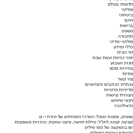
חדשות בעולם
פוליטי
ביטחוני
חינוך
בריאות
משפט
תחבורה
פוליטי-מדיני
כללי ומידע
דף הבית
זמני כניסת וצאת שבת
מגזין השבוע
בחירות 2026
אודות
צור קשר
נבחרת הכתבים והפרשנים
מדיניות פרטיות
הצהרת נגישות
תנאי שימוש
כדאי
להכיר
שופינג, אמנות ואוכל: המרכז המתחדש של מזרח י-ם
קפיצה קטנה לחו"ל: טיילת חדשה, מיצגי אמנות, וכיכרות משופצות
בהשקעה של 100 מיליון ₪