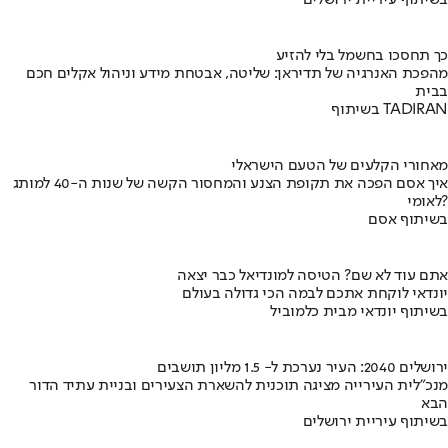
בשיתוף עיריית ירושלים
כך תחסכו בחשמל בלי להזיע
מהפכת האנרגיה של תדיראן: שליטה, אבטחת מידע וניהול אקלים חכם
בבית
בשיתוף TADIRAN
מאחורי הקלעים של הטעם הישראלי
איך אסם הפכה את תקופת הצנע והמחסור הקשה של שנות ה-40 למותג
לאומי?
בשיתוף אסם
אתם עוד לא שם? הטיסה למונדיאל כבר יצאה
יונדאי לוקחת אתכם לבמה הכי גדולה בעולם
בשיתוף יונדאי מבית כלמוביל
ירושלים 2040: העיר נערכת ל- 1.5 מליון תושבים
מנכ"לית העירייה מציגה תוכנית להשארת הצעירים ובניית עתיד הדור
הבא
בשיתוף עיריית ירושלים