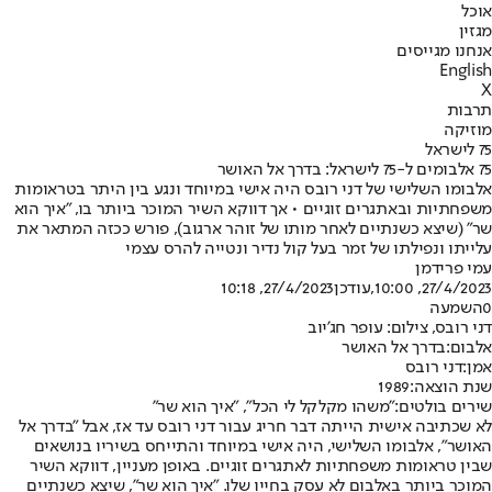
אוכל
מגזין
אנחנו מגייסים
English
X
תרבות
מוזיקה
75 לישראל
75 אלבומים ל-75 לישראל: בדרך אל האושר
אלבומו השלישי של דני רובס היה אישי במיוחד ונגע בין היתר בטראומות
משפחתיות ובאתגרים זוגיים • אך דווקא השיר המוכר ביותר בו, "איך הוא
שר" (שיצא כשנתיים לאחר מותו של זוהר ארגוב), פורש ככזה המתאר את
עלייתו ונפילתו של זמר בעל קול נדיר ונטייה להרס עצמי
עמי פרידמן
27/4/2023, 10:00
,עודכן
27/4/2023, 10:18
0
השמעה
דני רובס, צילום: עופר חג'יוב
אלבום:
בדרך אל האושר
אמן:
דני רובס
שנת הוצאה:
1989
שירים בולטים:
"משהו מקלקל לי הכל", "איך הוא שר"
לא שכתיבה אישית הייתה דבר חריג עבור דני רובס עד אז, אבל "בדרך אל
האושר", אלבומו השלישי, היה אישי במיוחד והתייחס בשיריו בנושאים
שבין טראומות משפחתיות לאתגרים זוגיים. באופן מעניין, דווקא השיר
המוכר ביותר באלבום לא עסק בחייו שלו. "איך הוא שר", שיצא כשנתיים