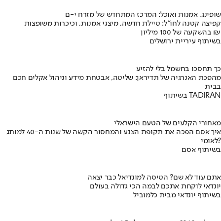
שופינג, אמנות ואוכל: המרכז המתחדש של מזרח י-ם
קפיצה קטנה לחו"ל: טיילת חדשה, מיצגי אמנות, וכיכרות משופצות
בהשקעה של 100 מיליון ₪
בשיתוף עיריית ירושלים
כך תחסכו בחשמל בלי להזיע
מהפכת האנרגיה של תדיראן: שליטה, אבטחת מידע וניהול אקלים חכם
בבית
בשיתוף TADIRAN
מאחורי הקלעים של הטעם הישראלי
איך אסם הפכה את תקופת הצנע והמחסור הקשה של שנות ה-40 למותג
לאומי?
בשיתוף אסם
אתם עוד לא שם? הטיסה למונדיאל כבר יצאה
יונדאי לוקחת אתכם לבמה הכי גדולה בעולם
בשיתוף יונדאי מבית כלמוביל