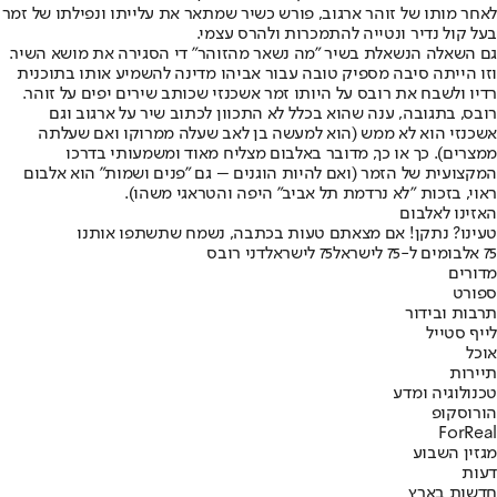
לאחר מותו של זוהר ארגוב, פורש כשיר שמתאר את עלייתו ונפילתו של זמר
בעל קול נדיר ונטייה להתמכרות ולהרס עצמי.
גם השאלה הנשאלת בשיר "מה נשאר מהזוהר" די הסגירה את מושא השיר.
וזו הייתה סיבה מספיק טובה עבור אביהו מדינה להשמיע אותו בתוכנית
רדיו ולשבח את רובס על היותו זמר אשכנזי שכותב שירים יפים על זוהר.
רובס, בתגובה, ענה שהוא בכלל לא התכוון לכתוב שיר על ארגוב וגם
אשכנזי הוא לא ממש (הוא למעשה בן לאב שעלה ממרוקו ואם שעלתה
ממצרים). כך או כך, מדובר באלבום מצליח מאוד ומשמעותי בדרכו
המקצועית של הזמר (ואם להיות הוגנים – גם "פנים ושמות" הוא אלבום
ראוי, בזכות "לא נרדמת תל אביב" היפה והטראגי משהו).
האזינו לאלבום
טעינו? נתקן! אם מצאתם טעות בכתבה, נשמח שתשתפו אותנו
75 אלבומים ל-75 לישראל
75 לישראל
דני רובס
מדורים
ספורט
תרבות ובידור
לייף סטייל
אוכל
תיירות
טכנולוגיה ומדע
הורוסקופ
ForReal
מגזין השבוע
דעות
חדשות בארץ