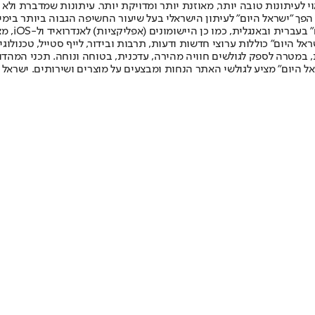
לעיתונות טובה יותר, מאוזנת יותר ומדויקת יותר. עיתונות שמדברת ולא צ
שלום. המהדורה המודפסת הראשונה פורסמה ב-30 ביולי 2007, וב-2010 הפך "ישראל היום" לעיתון הישראלי בעל שי
לחמנוביץ,
ל היום" כוללות ערוצי חדשות ודעות, תרבות ובידור, לייף סטייל, טכנולוגיה
ברית, במטרה לספק לגולשים חוויה מהירה, עדכנית, בטוחה ונוחה. תכני המה
ל היום" מציע לגולשי האתר הנחות ומבצעים על מוצרים ושירותים. ישראל 