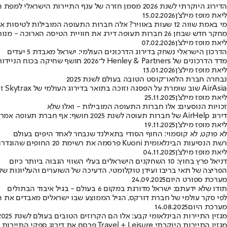
הדירוג היוקרתי לשנת 2026 מסמן חזרה של ענף התיירות הישראלי למפת היוקרה הבינלאומית
ליאת מופז מילצ'ן
15.02.2026
מי באמת שווה 12 שעות באוויר? אלה חברות התעופה המובילות לטיסות ארוכות
מחקר חדש שבחן 26 חברות תעופה דירג את חוויית הטיסה הארוכה - מנוחות המושב והאוכל ועד עמידה בזמנים • רק חברה אחת קיבלה ציון גבוה בכל הקטגוריות
ליאת מופז מילצ'ן
07.02.2026
הדרכון הישראלי נשחק בדירוג הדרכונים העולמי: ישראל מאבדת 5 יעדים
מדד הדרכונים של Henley & Partners ל־2026 חושף שחיקה בכוח הניידות של הישראלים, חזרה של ארה״ב לעשירייה הראשונה והעמקה דרמטית של אי־השוויון ביכולת לחצות גבולות בעולם
ליאת מופז מילצ'ן
13.01.2026
נבחרה חברת הלואו־קוסט הטובה בעולם לשנת 2025
AirAsia שוב שומרת על הפסגה וזוכה בתואר בדירוג העולמי של Skytrax זו השנה ה־16 ברציפות - תוך שהיא מנצחת חברות ענק מאירופה, מהמזרח התיכון ומארה״ב
ליאת מופז מילצ'ן
25.11.2025
זכויות הנוסעים: אלו חברות התעופה המובילות - ואלו שלא
דירוג AirHelp של חברות תעופה לשנת 2025 חושף: אף חברת תעופה אמריקנית לא נכנסה לעשירייה הפותחת והחברות מהמזרח התיכון ואירופה מובילות בזמינות, שביעות רצון וטיפול בתביעות
ליאת מופז מילצ'ן
19.11.2025
לא פוקט, לא קוסמוי: החוף הסודי בתאילנד שנבחר לאחד היפים בעולם
רשת הנסיעות הבינלאומית Kuoni פרסמה את רשימת 20 החופים שהוגדרו כ"גן עדן אמיתי", על פי ניתוח מיליוני ביקורות גולשים • תאילנד הפתיעה עם חוף לא מוכר והמנצח הגדול נמצא באוקיינוס השקט
ליאת מופז מילצ'ן
04.11.2025
דניאל פרץ בחוץ: 10 השחקנים הישראלים בעלי השווי הגבוה ביותר כיום
הפריצה של תאי בריבו ועידן טוקלומטי, הדעיכה של השוערים והעליונות ש
מערכת ספורט היום
24.09.2025
תודו שלא ידעתם: ישראל מדורגת במקום 6 בעולם - בגיל איבוד הבתולים
לפי סקר עולמי של חברת דורקס, הגיל הממוצע שבו ישראלים מאבדים את הבתולים עומד על 16.7 שנים - יותר צעיר מהממוצע בארצות הברית, צרפת וגרמני
מערכת היום
14.08.2025
מגזין התיירות הבינלאומי קבע: אלו הם הקרוזים הטובים בעולם לשנת 2025
מגזין התיירות היוקרתי vel + Leisure