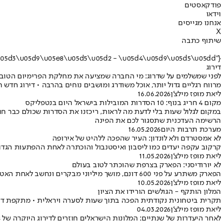
פודקאסטים
וידאו
אנחנו מגייסים
X
שיתוף כתבה
{"name":"\u05d3\u05d9\u05e8\u05d5\u05d2 - \u05d4\u05d9\u05d5\u05dd"}
דירוג
לפני שמשלמים על שדרוג: מי החברה שמציעה את מחלקת הפרימיום הטוב
מרווח רגליים גדול יותר, אוכל משודרג ומושבים נוחים בהרבה • דירוג חדש
ליאת מופז מילצ'ן
16.06.2026
מקום 4 חריג בנוף: 10 הסדרות המובילות בישראל היום בנטפליקס
במקום לגלול שעות בלי לדעת מה לראות, ריכזנו את הסדרות שכולם כבר חו
הרשימה העדכנית שתסגור לכם את הפינה
מערכת תרבות היום
16.05.2026
לא אמסטרדם ולא לונדון: העיר שהפכה ללהיט של אירופה
קרקוב עקפה יעדים כמו ליסבון ואיסטנבול והוכתרה לאחת ההפתעות הגדולו
ליאת מופז מילצ'ן
11.05.2026
לא יורודיסני: הפארק בצרפת שהוכתר לטוב בעולם
הפארק משתרע על פני 600 דונם, מושך מיליוני מבקרים ונחשב לאחת האטרקציות הכי יוצאות דופן באירופה - אבל רוב הישראלים בכלל לא מכירים אותו
ליאת מופז מילצ'ן
10.05.2026
המלון הותקף - הגולשים הורידו את הציון
תקרית ביטחונית נקודתית הפכה בתוך שעות לסערה ויראלית • מתקפת דיר
ליאת מופז מילצ'ן
04.03.2026
לאחר היעדרות של שנתיים: המלונות הישראלים חוזרים לדירוג היוקרה של Forbes