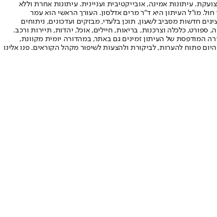
ועקת. עיתונות אמינה, אובייקטיבית ועניינית. עיתונות אחרת וללא
עור החשיפה הגבוה ביותר בימי חול. מו"ל העיתון היא ד"ר מרים אדלסון. העורך הראשי הוא עמר
 והעורך המייסד הוא עמוס רגב. אתרי האינטרנט של "ישראל היום" בעברית ובאנגלית, כמו כן היישומונים (אפליקציות) לאנדרואיד ול-iOS, מציגים חדשות מסביב לשעון, תוכן בלעדי, מבזקים ועדכונים, ניתוחים
, ספורט, כלכלה וצרכנות, בריאות, חיילים, אוכל, יהדות, תיירות ורכב.
דורה המודפסת של העיתון זמינים גם באתר, במהדורה יומית מקוונת,
היום פתוח להערות, לביקורת ולהצעות לשיפור מקהל הקוראים. פנו אלינו