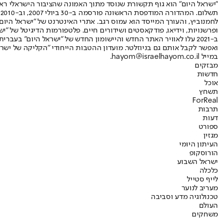
"ישראל היום" הוא גוף תקשורת שנוסד מתוך האמונה שהציבור הישראלי ראוי 
ת
ופרשנויות, וידיאו, פודקאסטים ושידורים חיים. פלטפורמות הדיגיטל של "ישרא
ב-2021 עלו לאוויר האתר החדש והיישומון החדש של "ישראל היום" בע
ואפשר לקבל אותם גם בניוזלטר. מועדון ההטבות הייחודי "הקליקה של ישרא
במייל hayom@israelhayom.co.il.
מבזקים
חדשות
אוכל
תשחץ
ForReal
תרבות
דעות
ספורט
מגזין
העיתון היומי
הורוסקופ
ישראל השבוע
כלכלה
לייף סטייל
מעריב לנוער
טכנולוגיה מדע וסביבה
העולם
משחקים