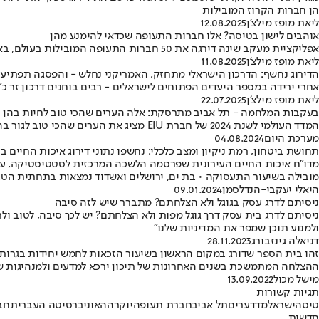
הן חברות הקרוז המובילות
ליאת מופז מילצ'ן
12.08.2025
אוהבים לישון בטיסה? אלו חברות התעופה שכדאי להימנע מהן
אפליקציית מעקב שינה דירגה את 50 חברות התעופה המובילות בעולם, בארבע קטגוריות מרכזיות הקשורות לשינה - אלו התוצאות
ליאת מופז מילצ'ן
11.08.2025
הדירוג נחשף: הדרכון הישראלי מתחזק, האמריקני נחלש - והפסגה תפתיע
אחרי ירידה במספר היעדים הפתוחים לישראלים - רבים בוחנים דרכון זר כ"
ליאת מופז מילצ'ן
22.07.2025
בעקבות המלחמה - תל אביב מתרסקת: אלה הערים שהכי טוב לחיות בהן
המדד העולמי לשנת 2024 של חברת EIU מציג את הערים שהכי טוב לגור בהן • העיר העברית הראשונה צונחת ב-20 מקומות למקום 112 ברשימה • מדובר בתנועה החדה ביותר של עיר במדד
מערכת היום
04.08.2024
תחושת ביטחון, רמת ניקיון ומצב כלכלי: נחשפו נתוני דירוג איכות החיים ב
מדו"ח איכות החיים העירונית שפרסמה הלשכה המרכזית לסטטיסטיקה, עולה כ
מובילה בשיעור התעסוקה • בת ים, ירושלים ואשדוד נמצאות בתחתית הט
היאלי יעקבי-הנדלסמן
09.01.2024
ניסיתם לדרג עסק בגוגל ולא הצלחתם? מתברר שיש לזה סיבה
ניסיתם לדרג בית עסק דרך גוגל מפות ולא הצלחתם? יש לכך סיבה, לטוב ול
ולמנוע תוכן שמפר את המדיניות שלנו"
דניאלה גינזבורג
28.11.2023
זהו בית הספר שדורג במקום הראשון בשיעור הזכאות לחמש יחידות בגרות
ההצלחה המתמשכת בשנים האחרונות של תיכון ירכא למדעים ולמנהיגות שמ
מישל מכול
13.09.2022
תגיות קשורות
טיסה
ישראל
מדד
ערים
תל אביב
חברת תעופה
יוקרה
האוניברסיטה העברית
חב
חדשות