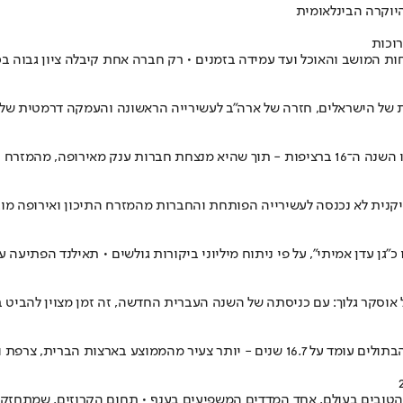
ל אוסקר גלוך: עם כניסתה של השנה העברית החדשה, זה זמן מצוין להביט 
ה • מי מקדימים אותנו? כל הפרטים
Tra פרסם את דירוג ספקי התיירות הטובים בעולם, אחד המדדים המשפיעים בענף • תחום הק