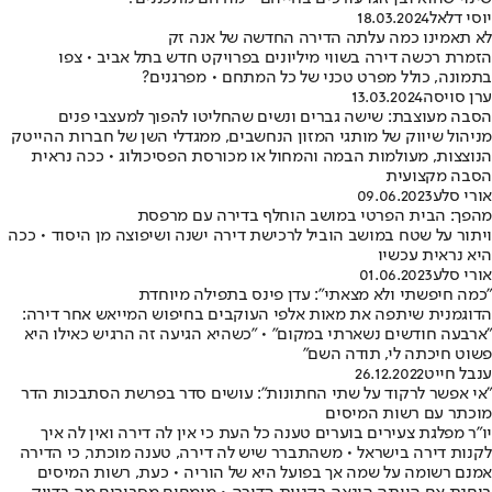
יוסי דלאל
18.03.2024
לא תאמינו כמה עלתה הדירה החדשה של אנה זק
הזמרת רכשה דירה בשווי מיליונים בפרויקט חדש בתל אביב • צפו
בתמונה, כולל מפרט טכני של כל המתחם • מפרגנים?
ערן סויסה
13.03.2024
הסבה מעוצבת: שישה גברים ונשים שהחליטו להפוך למעצבי פנים
מניהול שיווק של מותגי המזון הנחשבים, ממגדלי השן של חברות ההייטק
הנוצצות, מעולמות הבמה והמחול או מכורסת הפסיכולוג • ככה נראית
הסבה מקצועית
אורי סלע
09.06.2023
מהפך: הבית הפרטי במושב הוחלף בדירה עם מרפסת
ויתור על שטח במושב הוביל לרכישת דירה ישנה ושיפוצה מן היסוד • ככה
היא נראית עכשיו
אורי סלע
01.06.2023
"כמה חיפשתי ולא מצאתי": עדן פינס בתפילה מיוחדת
הדוגמנית שיתפה את מאות אלפי העוקבים בחיפוש המייאש אחר דירה:
"ארבעה חודשים נשארתי במקום" • "כשהיא הגיעה זה הרגיש כאילו היא
פשוט חיכתה לי, תודה השם"
ענבל חייט
26.12.2022
"אי אפשר לרקוד על שתי החתונות": עושים סדר בפרשת הסתבכות הדר
מוכתר עם רשות המיסים
יו"ר מפלגת צעירים בוערים טענה כל העת כי אין לה דירה ואין לה איך
לקנות דירה בישראל • משהתברר שיש לה דירה, טענה מוכתר, כי הדירה
אמנם רשומה על שמה אך בפועל היא של הוריה • כעת, רשות המיסים