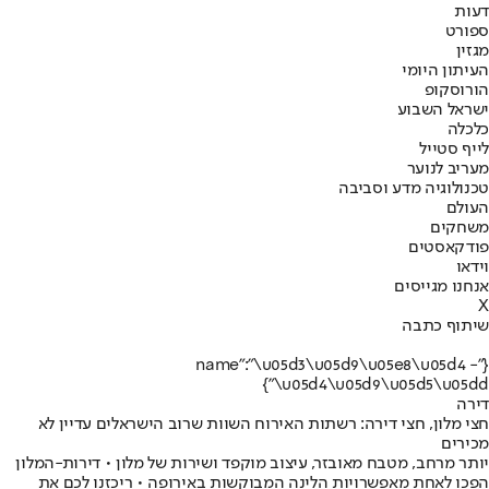
דעות
ספורט
מגזין
העיתון היומי
הורוסקופ
ישראל השבוע
כלכלה
לייף סטייל
מעריב לנוער
טכנולוגיה מדע וסביבה
העולם
משחקים
פודקאסטים
וידאו
אנחנו מגייסים
X
שיתוף כתבה
{"name":"\u05d3\u05d9\u05e8\u05d4 -
\u05d4\u05d9\u05d5\u05dd"}
דירה
חצי מלון, חצי דירה: רשתות האירוח השוות שרוב הישראלים עדיין לא
מכירים
יותר מרחב, מטבח מאובזר, עיצוב מוקפד ושירות של מלון • דירות-המלון
הפכו לאחת מאפשרויות הלינה המבוקשות באירופה • ריכזנו לכם את