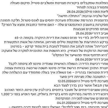
המלונות שמקבלים ביקורות מצוינות ומשלבים סטייל, מיקום מעולה
ותמורה גבוהה למחיר
ליאת מופז מילצ'ן
28.06.2026
יעל שלביה עוזבת: "התחלה חדשה"
הדוגמנית ההורסת שמנהלת מערכת יחסים עם לאנס סטרול, חלקה תמונה
מסקרנת בחשבון האינסטגרם שלה • האם איחוד כתובות נמצא על הפרק?
אנחנו מחזיקים אצבעות
אביב דרורי
25.06.2026
דרמה לילית: ג'ודי ניר מוזס נטשה את דירת היוקרה בקומה ה-65
ברקע ההתרעות על מתקפת טילים מאיראן, אחותה של אשת התקשורת
"הכריחה" אותה לעזוב את המגדל לטובת בית צמוד קרקע • בסרטון
ממיטת הרווקות של האחיין, היא חושפת את התוכנית למקרה של אזעקה:
"היא תדחוף אותי מהשיער אל המקלט"
אביב דרורי
08.06.2026
אחרי רכישת הדירה: השאלה האישית שאודיה פינטו לא ציפתה לקבל
יוצרת התוכן ואושיית הרשת אודיה פינטו חשפה שרכשה בכוחות עצמה
דירת פנטהאוז בנהריה - ואז נשאלה איך בעלה מתמודד עם ההצלחה שלה
• התשובה שלה מציתה דיון סוער
מערכת לייף סטייל היום
12.05.2026
עדן תבוא? אושר כהן בדרך לצעד הבא
בזמן שצצים דיווחים על משבר ביחסים בינו לבין עדן פינס, הזמר האהוב
רוכש דירה חדשה בפרויקט חדש בקריית ביאליק, ואף הופיע בפני כ־1,200
מוזמנים שנרשמו למכירה המוקדמת
מערכת לייף סטייל היום
04.01.2026
"אזור תיירותי, בית ספר לילדים": ישראלי ניסה לקנות דירה בדמשק -