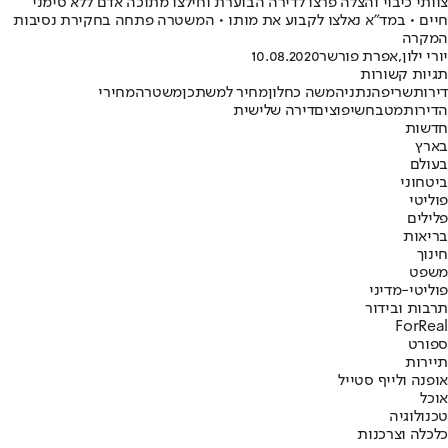
צוותי כיבוי והצלה פרצו לדירה הבוערת וחילצו מתוכה אדם ללא סימני
חיים • במד"א נאלצו לקבוע את מותו • המשטרה פתחה בחקירת נסיבות
המקרה
יורי ילון
,
אפרת פורשר
10.08.2020
תגיות קשורות
דירות
שריפה
נתניה
משה כחלון
מחיר למשתכן
משטרה
מחירי
הדירות
מטבח
שיפוצים
דירה שלישית
חדשות
בארץ
בעולם
ביטחוני
פוליטי
פלילים
בריאות
חינוך
משפט
פוליטי-מדיני
תרבות ובידור
ForReal
ספורט
תיירות
אופנה ולייף סטייל
אוכל
טכנולוגיה
כלכלה וצרכנות