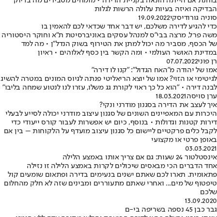
בוחנת אם הייתה הונאה בקניית הדירה • מומחים מסבירים מה בדיוק
הבדיקה ואיזה בעיות עלולה הרשות לגלות
סוניה גורודיסקי
19.09.2022
כדי להגיע לדירה משלכם, יש דבר אחד שכדאי לכם להאמין בו
משה פרל, מרצה בבי"ס למנהל עסקים באוניברסיטת ת"א וחוקר היסטוריה
של הכסף, מסביר מה יכול למתן את הטירוף בשוק הנדל"ן • מה למד
במדינת האושר העולמי • ומה הקשר בין כסף לאלוהים • ראיון
רן פוני
07.07.2022
אמו של יהודה מ"האח הגדול": "קנו לו דירה"
לגיטימי או הזוי? אמו של יוצא הריאליטי פנתה לגיוס המונים במטרה להשיג
לבנה דירה • "הוא כל כך ראוי לקורת גג משלו, עזרו לנו לנטוע שמחה בליבו"
ערן סויסה
18.03.2021
איך לעצב את הדירה בסגנון מודרני ונקי?
היכרות עם המאפיינים השונים של סגנון עיצוב מודרני יכולה לסייע לבעלי
דירות קטנות וגדולות • בנוסף, כיום יש אפשרות לעבור קורס ייעודי כדי
לקבל כלים פרקטיים ליישום כל סגנון עיצוב מועדף על הלקוחות – בין אם
באופן פרטי או מקצועי
03.03.2021
אינסטלטור 24 שעות: גם אם צריך אותו באמצע הלילה
אחד הדברים הכי מבאסים שיכולים לקרות באמצע הלילה זו נזילה
פתאומית. תארו לכם שאתם ישנים בנעימים בדירה ופתאום שומעים קול
טיפטוף של מים... ואחרי שאתם מתעוררים ומבינים שזה לא חלק מהחלום
שלכם
13.09.2020
גבר כבן 45 נספה בשריפה בי-ם