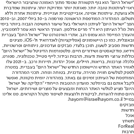
"ישראל היום" הוא גוף תקשורת שנוסד מתוך האמונה שהציבור הישראלי
ראוי לעיתונות טובה יותר, מאוזנת יותר ומדויקת יותר. עיתונות שמדברת
ולא צועקת. עיתונות אמינה, אובייקטיבית ועניינית. עיתונות אחרת וללא
תשלום. המהדורה המודפסת הראשונה פורסמה ב-30 ביולי 2007, וב-2010
הפך "ישראל היום" לעיתון הישראלי בעל שיעור החשיפה הגבוה ביותר בימי
חול. מו"ל העיתון היא ד"ר מרים אדלסון. העורך הראשי הוא עמר לחמנוביץ,
והעורך המייסד הוא עמוס רגב. אתרי האינטרנט של "ישראל היום" בעברית
ובאנגלית, כמו כן היישומונים (אפליקציות) לאנדרואיד ול-iOS, מציגים
חדשות מסביב לשעון, תוכן בלעדי, מבזקים ועדכונים, ניתוחים ופרשנויות,
וידיאו, פודקאסטים ושידורים חיים. פלטפורמות הדיגיטל של "ישראל היום"
כוללות ערוצי חדשות ודעות, תרבות ובידור, לייף סטייל, טכנולוגיה, ספורט,
כלכלה וצרכנות, בריאות, חיילים, אוכל, יהדות, תיירות ורכב. ב-2021 עלו
לאוויר האתר החדש והיישומון החדש של "ישראל היום" בעברית, במטרה
לספק לגולשים חוויה מהירה, עדכנית, בטוחה ונוחה. תכני המהדורה
המודפסת של העיתון זמינים גם באתר, במהדורה יומית מקוונת, ואפשר
לקבל אותם גם בניוזלטר. מועדון ההטבות הייחודי "הקליקה של ישראל
היום" מציע לגולשי האתר הנחות ומבצעים על מוצרים ושירותים. ישראל
היום פתוח להערות, לביקורת ולהצעות לשיפור מקהל הקוראים. פנו אלינו
במייל hayom@israelhayom.co.il.
מבזקים
חדשות
אוכל
תשחץ
ForReal
תרבות