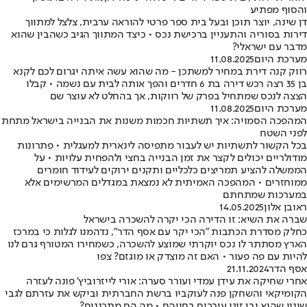
והסוף מפתיע
דן שינה, יוצר תוכן ובעל בית ספר פרטי להוראה ערבית, צלצל למתווך
דירות בסוריה והתעניין ברכישת נכס • כיצד המתווך הגיב כשהבין שהוא
מדבר עם ישראלי?
מערכת היום
11.08.2025
רווק קנה דירת במחיר למשתכן - מה שהוא עשה איתה יגרום לכם לקנא
בן 35 רצה רכש דירה בת 6 חדרים והפך אותה לבית עם נשמה • קבלו
הצצה לנכס שמתחיל בפרק של רווקות, אך בהחלט לא עוצר שם
מערכת היום
11.08.2025
המהפכה הסמויה: איך תשתיות חכמות משנות את הבנייה בישראל מתחת
לפני השטח
בכל הקשור לתשתיות יש לעבור מתפיסה לינארית למעגלית • פתרונות
מודולריים יכולים לקצר את זמן הבנייה בחצי ולהפחית עלויות • על
הממשלה להציע תמריצים כלכליים ותקנים ירוקים לעידוד חומרים
ממוחזרים • המהפכה האמיתית לא נמצאת במגדלים המרשימים אלא
במערכות שמתחתם
ראובן אלון
14.05.2025
שברה את השיא: זו הדירה הכי יקרה להשכרה בישראל
כחלק מסדרת הכתבות "הכי יקר עם אסף הדר", נדהמנו לגלות כי במרכז
הארץ מסתתר לו נכס יוקרתי שמוצע להשכרה, כשמחירו המטורף גרם לנו
להיות עם פה פעור • האם זה מוצדק או מוגזם? צפו
אסף הדר
21.11.2024
אחרי שחיקה את עידן עמדי ועורר סערה: אורי לייזרוביץ' פונה לעזרה
הקומיקאי והשחקן פנה לעוקביו ברשת החברתית וביקש את עזרתם לגבי
שינוי שהוא ובן זוגו עורכים בחייהם • מה הם מתכננים?