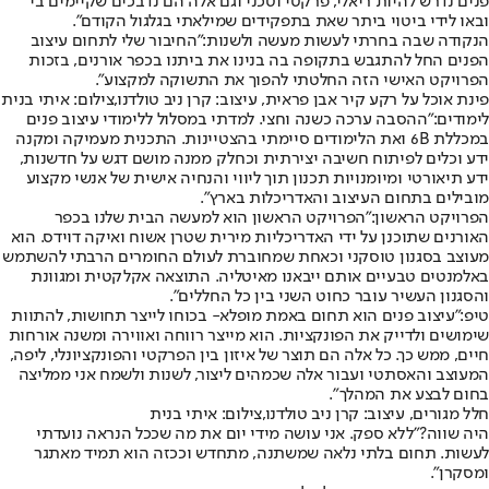
פנים נדרש להיות ריאלי, פרקטי וטכני וגם אלה הם נדבכים שקיימים בי
ובאו לידי ביטוי ביתר שאת בתפקידים שמילאתי בגלגול הקודם".
הנקודה שבה בחרתי לעשות מעשה ולשנות:
"החיבור שלי לתחום עיצוב
הפנים החל להתגבש בתקופה בה בנינו את ביתנו בכפר אורנים, בזכות
הפרויקט האישי הזה החלטתי להפוך את התשוקה למקצוע".
פינת אוכל על רקע קיר אבן פראית, עיצוב: קרן ניב טולדנו,צילום: איתי בנית
לימודים:
"ההסבה ערכה כשנה וחצי. למדתי במסלול ללימודי עיצוב פנים
במכללת 6B ואת הלימודים סיימתי בהצטיינות. התכנית מעמיקה ומקנה
ידע וכלים לפיתוח חשיבה יצירתית וכחלק ממנה מושם דגש על חדשנות,
ידע תיאורטי ומיומנויות תכנון תוך ליווי והנחיה אישית של אנשי מקצוע
מובילים בתחום העיצוב והאדריכלות בארץ".
הפרויקט הראשון:
"הפרויקט הראשון הוא למעשה הבית שלנו בכפר
האורנים שתוכנן על ידי האדריכליות מירית שטרן אשוח ואיקה דוידס. הוא
מעוצב בסגנון טוסקני וכאחת שמחוברת לעולם החומרים הרבתי להשתמש
באלמנטים טבעיים אותם ייבאנו מאיטליה. התוצאה אקלקטית ומגוונת
והסגנון העשיר עובר כחוט השני בין כל החללים".
טיפ:
"עיצוב פנים הוא תחום באמת מופלא- בכוחו לייצר תחושות, להתוות
שימושים ולדייק את הפונקציות. הוא מייצר רווחה ואווירה ומשנה אורחות
חיים, ממש כך. כל אלה הם תוצר של איזון בין הפרקטי והפונקציונלי, ליפה,
המעוצב והאסתטי ועבור אלה שכמהים ליצור, לשנות ולשמח אני ממליצה
בחום לבצע את המהלך".
חלל מגורים, עיצוב: קרן ניב טולדנו,צילום: איתי בנית
היה שווה?
"ללא ספק. אני עושה מידי יום את מה שככל הנראה נועדתי
לעשות. תחום בלתי נלאה שמשתנה, מתחדש וככזה הוא תמיד מאתגר
ומסקרן".