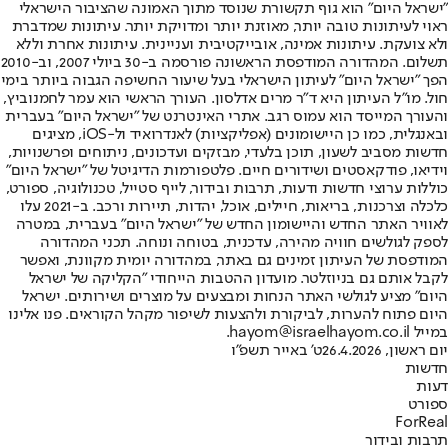
"ישראל היום" הוא גוף תקשורת שנוסד מתוך האמונה שהציבור הישראלי
ראוי לעיתונות טובה יותר, מאוזנת יותר ומדויקת יותר. עיתונות שמדברת
ולא צועקת. עיתונות אמינה, אובייקטיבית ועניינית. עיתונות אחרת וללא
תשלום. המהדורה המודפסת הראשונה פורסמה ב-30 ביולי 2007, וב-2010
הפך "ישראל היום" לעיתון הישראלי בעל שיעור החשיפה הגבוה ביותר בימי
חול. מו"ל העיתון היא ד"ר מרים אדלסון. העורך הראשי הוא עמר לחמנוביץ,
והעורך המייסד הוא עמוס רגב. אתרי האינטרנט של "ישראל היום" בעברית
ובאנגלית, כמו כן היישומונים (אפליקציות) לאנדרואיד ול-iOS, מציגים
חדשות מסביב לשעון, תוכן בלעדי, מבזקים ועדכונים, ניתוחים ופרשנויות,
וידיאו, פודקאסטים ושידורים חיים. פלטפורמות הדיגיטל של "ישראל היום"
כוללות ערוצי חדשות ודעות, תרבות ובידור, לייף סטייל, טכנולוגיה, ספורט,
כלכלה וצרכנות, בריאות, חיילים, אוכל, יהדות, תיירות ורכב. ב-2021 עלו
לאוויר האתר החדש והיישומון החדש של "ישראל היום" בעברית, במטרה
לספק לגולשים חוויה מהירה, עדכנית, בטוחה ונוחה. תכני המהדורה
המודפסת של העיתון זמינים גם באתר, במהדורה יומית מקוונת, ואפשר
לקבל אותם גם בניוזלטר. מועדון ההטבות הייחודי "הקליקה של ישראל
היום" מציע לגולשי האתר הנחות ומבצעים על מוצרים ושירותים. ישראל
היום פתוח להערות, לביקורת ולהצעות לשיפור מקהל הקוראים. פנו אלינו
במייל hayom@israelhayom.co.il.
יום ראשון, 26.4.2026
ט' באייר תשפ"ו
חדשות
דעות
ספורט
ForReal
תרבות ובידור