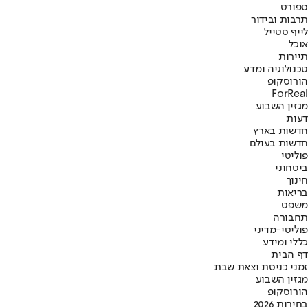
ספורט
תרבות ובידור
לייף סטייל
אוכל
תיירות
טכנולוגיה ומדע
הורוסקופ
ForReal
מגזין השבוע
דעות
חדשות בארץ
חדשות בעולם
פוליטי
ביטחוני
חינוך
בריאות
משפט
תחבורה
פוליטי-מדיני
כללי ומידע
דף הבית
זמני כניסת וצאת שבת
מגזין השבוע
הורוסקופ
בחירות 2026