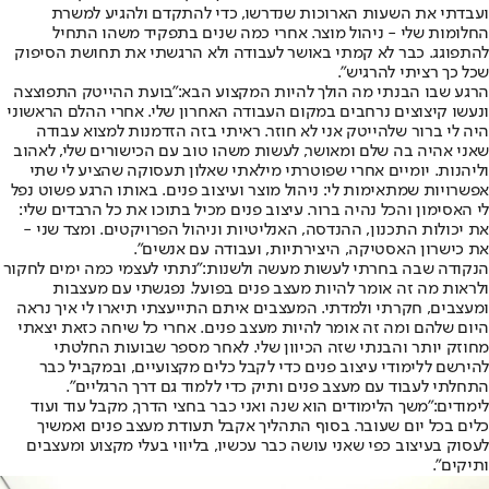
ועבדתי את השעות הארוכות שנדרשו, כדי להתקדם ולהגיע למשרת
החלומות שלי - ניהול מוצר. אחרי כמה שנים בתפקיד משהו התחיל
להתפוגג. כבר לא קמתי באושר לעבודה ולא הרגשתי את תחושת הסיפוק
שכל כך רציתי להרגיש".
הרגע שבו הבנתי מה הולך להיות המקצוע הבא:
"בועת ההייטק התפוצצה
ונעשו קיצוצים נרחבים במקום העבודה האחרון שלי. אחרי ההלם הראשוני
היה לי ברור שלהייטק אני לא חוזר. ראיתי בזה הזדמנות למצוא עבודה
שאני אהיה בה שלם ומאושר, לעשות משהו טוב עם הכישורים שלי, לאהוב
וליהנות. יומיים אחרי שפוטרתי מילאתי שאלון תעסוקה שהציע לי שתי
אפשרויות שמתאימות לי: ניהול מוצר ועיצוב פנים. באותו הרגע פשוט נפל
לי האסימון והכל נהיה ברור. עיצוב פנים מכיל בתוכו את כל הרבדים שלי:
את יכולות התכנון, ההנדסה, האנליטיות וניהול הפרויקטים. ומצד שני -
את כישרון האסטיקה, היצירתיות, ועבודה עם אנשים".
הנקודה שבה בחרתי לעשות מעשה ולשנות:
"נתתי לעצמי כמה ימים לחקור
ולראות מה זה אומר להיות מעצב פנים בפועל. נפגשתי עם מעצבות
ומעצבים, חקרתי ולמדתי. המעצבים איתם התייעצתי תיארו לי איך נראה
היום שלהם ומה זה אומר להיות מעצב פנים. אחרי כל שיחה כזאת יצאתי
מחוזק יותר והבנתי שזה הכיוון שלי. לאחר מספר שבועות החלטתי
להירשם ללימודי עיצוב פנים כדי לקבל כלים מקצועיים, ובמקביל כבר
התחלתי לעבוד עם מעצב פנים ותיק כדי ללמוד גם דרך הרגליים".
לימודים:
"משך הלימודים הוא שנה ואני כבר בחצי הדרך, מקבל עוד ועוד
כלים בכל יום שעובר. בסוף התהליך אקבל תעודת מעצב פנים ואמשיך
לעסוק בעיצוב כפי שאני עושה כבר עכשיו, בליווי בעלי מקצוע ומעצבים
ותיקים".