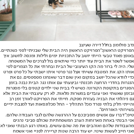
נדב סולומון בחלל דירה שעיצב
הפרויקט הראשון:
"הפרויקט הראשון היה הבית שלי שבניתי לפני כשנתיים.
באופן מאוד טבעי הייתי יושב על התכניות ימים ולילות ומנסה לחשוב איך
אפשר לשפר את הבית עוד יותר כדי שיתאים בול לצרכים של המשפחה
שלי. היה לי ברור מה הקו העיצובי של הבית ובחרתי את כל הגמרים לפי
אותו הקו. את המטבח עשיתי אצל נגר פרטי איתו ישבתי על כל פרט ופרט
כדי לוודא שהכל יושב במקום ואין שום דבר שאנחנו מפספסים. גם את
הנגרות בחדרי הרחצה תכננתי וביצעתי עם אותו נגר. הבית נבנה בזמן
הסגרים בתקופת הקורונה כשיש לי בבית שני ילדים קטנים בלי מסגרות
ובזמן שאשתי ואני עובדים במשרות מלאות. לא רק עיצבתי את הבית אלא
גם ניהלתי את הבניה בעזרת מפקח. חייתי את הפרויקט לאורך זמן רב
והייתי חלק בלתי נפרד מכל התהליך - החל מכלונסאות ועד למגבת ידיים
בשירותי האורחים".
טיפ:
"דברו עם אנשים מסביבכם על ההרגשה שלהם לגבי העבודה שלהם.
אני הבנתי באחת מארוחות הערב המשפחתיות שכולם סביבי נהנים
מהעבודות שלהם ואוהבים את מה שהם עושים. באותו רגע הבנתי שאני לא
ואני חייב לעשות שינוי. יש עוד הרבה שנות קריירה לפניי ואני אשמח