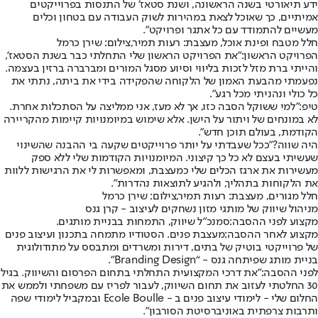
ידע תיאורטי בשנה הראשונה, ושנת סטאז׳ של התנסות בפרוייקטים
אמיתיים, כך שאוכל לצאת במהירות לשוק העבודה עם בטחון וכלים
מעשיים להתמודד עם כל אתגר ופרויקט".
חלל מטבח ופינת אוכל, מעצבת: רעות תמיר,צילום: שירן כרמל
הפרויקט הראשון:
"את הפרויקט הראשון שלי התחלתי כבר בשנת הסטאז',
והייתי ברת מזל לזכות בליווי וסיוע מסגל המורים ומברברה ברזין בעצמה.
נפעמתי מהבעת האמון של הלקוחה שהפקידה בידי את ביתה, נתתי את
כל כולי ונהניתי מכל רגע".
טיפ:
"למי ששוקל הסבה כזו, אך לא מעז, אני ממליצה על הסתכלות אחרת.
לא במונחים של ויתור על הישן. אלא שימוש במיומנויות קיימות מהקריירה
הקודמת, בעולם תוכן חדש".
היה שווה?
"ככל שעבדתי על יותר פרוייקטים שקעה בי ההבנה שהשינוי
שעשיתי בעצם לא כל כך קיצוני. המיומנויות הקודמות שלי ללא ספק
מעשירות את ארגז הכלים שלי כמעצבת, ומאפשרות לי את הרגישות ללוות
את הלקוחות בתהליך, ולהגיע לתוצאות נהדרות".
חלל מגורים, מעצבת: רעות תמיר,צילום: שירן כרמל
מניהול שיווק של מותגי מזון נשחקים לעיצוב - קרן גנס
מקצוע לפני ההסבה:
סמנכ"ל שיווק, התמחות בבניית מותגים.
מקצוע לאחר ההסבה:
מעצבת פנים. הסטודיו מתמחה בתכנון ועיצוב פנים
של פרוייקטי בוטיק של בתים, דירות ומשרדים ומתבסס על מתודולוגית
בניית מותג שפיתחה גנס - “Branding Design”.
לפני ההסבה:
"את דרכי המקצועית התחלתי בתחום הפרסום והשיווק. בגיל
30 החלטתי לעזוב את תחום השיווק, לעבור לפריז עם משפחתי ולממש את
החלום שלי - לימודי עיצוב פנים ב - Ecole Boulle ובמקביל לימודי שפה
ותרבות צרפתית באוניברסיטת הסורבון".