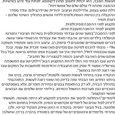
לעשות הסבה, היא יכולת לחשוב מחוץ לקופסא. לפתח עוד זרוע באישיות.
ההסבה פתחה לי עולם שלם של אפשרויות".
וילת נופש בצפון, אדרילכות ועיצוב: יהודית שניידר,צילום: עודד סמדר
ההקבלה בין כורסת הפסיכולוגית לליווי אנשים בתהליך השינוי שלהם -
רעות תמיר
מקצוע לפני ההסבה:
פסיכולוגית.
מקצוע לאחר ההסבה:
מעצבת פנים.
לפני ההסבה:
"במשך שנים עבדתי כפסיכולוגית בשירות הציבורי והפרטי,
וטיפלתי בילדים והורים. אהבתי מאוד את עבודתי והרגשתי שאני עושה
דברים משמעותיים שמסבים לי סיפוק רב. עיצוב היה מאז ומתמיד תשוקה
שלי - נהגתי להכנס למיטה עם מגזינים מאז שאני זוכרת את עצמי, ובכל
פעם שנכנסתי לחלל, דמיינתי איך אני מעצבת אותו מחדש בראשי. אבל בכל
אותם שנים האהבה לעיצוב נכנסה לקטגוריה של תחביב״.
הרגע שבו הבנתי מה הולך להיות המקצוע הבא:
"רילוקיישן עם המשפחה
באיטליה אפשר לי פסק זמן מהעבודה והזדמנות למחשבות על המקום שבו
אני רוצה להיות בהמשך".
הנקודה שבה בחרתי לעשות מעשה ולשנות:
"כשחזרנו ארצה, בנינו את
ביתנו החדש, ואז הבנתי שזה בדיוק מה שאני רוצה לעשות. התאהבתי
בתהליך הבניה, לא רק בהתאמת צבעים ובחירת חומרים, אלא באספקטים
הטכניים כגון מערכות החשמל והמיזוג. ביליתי ימים שלמים עם הבנאים
ואנשי המקצוע".
לימודים:
"ההחלטה להפוך את התחביב למקצוע לא היתה פשוטה. חששתי
'לזרוק לפח' שנים של לימודים אקדמאים ונסיון, ולהתחיל בתחום חדש
מלמטה, בגיל מבוגר יחסית. בנקודה זו הזמן שיחק תפקיד קריטי, ולכן
בחרתי בלימודים אינטנסיביים של שנתיים בסטודיו ברברה ברזין, שישלבו