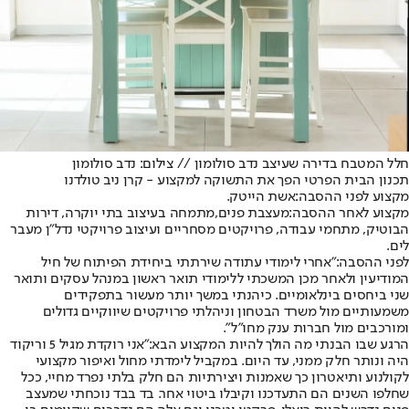
חלל המטבח בדירה שעיצב נדב סולומון // צילום: נדב סולומון
תכנון הבית הפרטי הפך את התשוקה למקצוע - קרן ניב טולדנו
מקצוע לפני ההסבה:
אשת הייטק.
מקצוע לאחר ההסבה:
מעצבת פנים
,
מתמחה בעיצוב בתי יוקרה, דירות
הבוטיק, מתחמי עבודה, פרויקטים מסחריים ועיצוב פרויקטי נדל"ן מעבר
לים.
לפני ההסבה:
"אחרי לימודי עתודה שירתתי ביחידת הפיתוח של חיל
המודיעין ולאחר מכן המשכתי ללימודי תואר ראשון במנהל עסקים ותואר
שני ביחסים בינלאומיים. כיהנתי במשך יותר מעשור בתפקידים
משמעותיים מול משרד הבטחון וניהלתי פרויקטים שיווקיים גדולים
ומורכבים מול חברות ענק מחו"ל".
הרגע שבו הבנתי מה הולך להיות המקצוע הבא:
"אני רוקדת מגיל 5 וריקוד
היה ונותר חלק ממני, עד היום. במקביל לימדתי מחול ואיפור מקצועי
לקולנוע ותיאטרון כך שאמנות ויצירתיות הם חלק בלתי נפרד מחיי, ככל
שחלפו השנים הם התעדכנו וקיבלו ביטוי אחר. בד בבד נוכחתי שמעצב