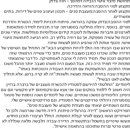
תחושת מיצוי אישי הובילה למהפך - חוה צדוק
מקצוע לפני ההסבה:
הוראה והדרכה.
מקצוע לאחר ההסבה:
מעצבת פנים - תכנון ועיצוב פנים של דירות, בתים
ומשרדים.
לפני ההסבה:
צדוק עסקה בהוראה, פיתוח תכניות לימוד, הכשרת והדרכת
מורים. בנוסף, ניהלה מחלקה במסגרתה יצרה תכניות למידה מותאמות
לארגונים וחברות שפועלות לטובת קידום אוכלוסיות מוחלשות. אחרי שנים
רבות של עשיה מספקת, אך גם רוויה בלחץ רב, היא הגיעה לתחושת מיצוי
אישי, והגוף אותת לה שהגיע הזמן לעשות שינוי.
הרגע שבו הבנתי מה הולך להיות המקצוע הבא:
"זה התחיל עם השיפוץ של
הדירה שלנו. שכרנו כמובן מעצבת פנים, ותוך כדי עשייה הרגשתי שזה
המקום הנכון שלי. תמיד היתה לי אהבה לאסתטיקה. כל דבר שהוצאתי
מתחת ידי תמיד היה כזה. אבל הפעם היה משהו מעבר. יותר מהכל משכו
אותי התכנון, ההתעסקות עם תכניות העבודה והנוכחות באתר".
הנקודה שבה בחרת לעשות מעשה ולשנות:
"זה לא קרה ברגע, אלא תהליך
שלאט לאט הבשיל".
לימודים: "
החלטתי להירשם לסטודיו להכשרת מעצבים של ברברה ברזין.
היה חשוב לי ללמוד במקום שבו אני אצא עם מקסימום ידע מקצועי וגם עם
ניסיון. הלימודים נמשכו שנתיים. שנה של לימודים ושנה נוספת של סטאז'
במסגרתה ניהלתי פרויקטים של הסטודיו, וגם פרויקטים אישיים שלי.
בתום השנתיים יצאתי עם תעודת מקצוע של מעצבת פנים".
הפרויקט הראשון: "
דירה בהרצליה פיתוח. דירה חדשה שנרכשה ולכן כל
השינויים נעשו בעצם לאחר קבלת המפתח. החלל הציבורי תוכנן מחדש,
ונעשו שינויים בחשמל ובתקשורת. הדירה עברה הלבשה מלאה שכללה לא
מעט פרטי נגרות שתוכננו בהתאמה אישית".