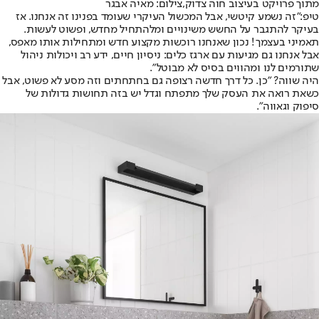
מתוך פרויקט בעיצוב חוה צדוק,צילום: מאיה אבגר
טיפ:
"זה נשמע קיטשי, אבל המכשול העיקרי שעומד בפנינו זה אנחנו. אז
בעיקר להתגבר על החשש משינויים ומלהתחיל מחדש, ופשוט לעשות.
תאמיני בעצמך! נכון שאנחנו רוכשות מקצוע חדש ומתחילות אותו מאפס,
אבל אנחנו גם מגיעות עם ארגז כלים: ניסיון חיים, ידע רב ויכולות ניהול
שתורמים לנו ומהווים בסיס לא מבוטל".
היה שווה? "
כן. כל דרך חדשה רצופה גם בחתחתים וזה מסע לא פשוט, אבל
כשאת רואה את העסק שלך מתפתח וגדל יש בזה תחושות גדולות של
סיפוק וגאווה".