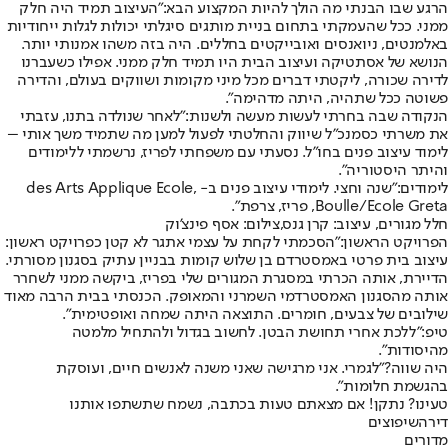
הרגע שבו הבנתי מה הולך להיות המקצוע הבא:
"העיצוב תמיד היה חלק
ממני. ככל שהעמקתי בתחום בניית מותגים סיגלתי יכולות לגלות ייחודיות
באלמנטים, ניואנסים ואובייקטים בחללים. היה בזה משהו אמנותי יותר.
הנושא של אסתטיקה ועיצוב הבית היו תמיד חלק ממני. אפילו כשעברנו
לדירה שכורה, ליקטתי דברים מכל מיני מקומות ושווקים בעולם, והדירה
פשוטה ככל שתהיה, היתה מדהימה".
הנקודה שבה בחרתי לעשות מעשה ולשנות:
"לאחר שנולדה בתנו, עזבתי
את משרתי כסמנכ"ל שיווק והחלטתי לפעול למען מה שתמיד משך אותי –
לימוד עיצוב פנים בחו"ל. נסעתי עם משפחתי לפריז, נרשמתי ללימודים
והיתר היסטוריה".
לימודים:
"שנה וחצי. לימודי עיצוב פנים ב- ,des Arts Applique Ecole
Boulle/Ecole Greta, פריז, צרפת".
חלל מגורים, עיצוב: קרן גנס,צילום: אסף פינצ'וק
הפרויקט הראשון:
"הסכמתי לקחת על עצמי אתגר לא קטן כפרויקט ראשון:
עיצוב בית פרטי באמסטרדם בן שלוש קומות בבניין עתיק בסגנון מסורתי.
הדיירת, אותה הכרתי במסגרת המגורים שלי בפריז, ביקשה ממני לשחרר
אותה מהסגנון האמסטרדמי השמרני והמאופק. הכנסתי בבית הרבה מאוד
שילובים של צבעים, חומרים. התוצאה היתה שמחה ואופטימית".
טיפ:
"ללכת אחרי תחושת הבטן. לחשוב בגדול ולהתחיל מלמטה
מהיסודות".
היה שווה?
"לגמרי. אני מרגישה שאני משנה לאנשים חיים, ועוסקת
בהגשמת חלומות".
טעינו? נתקן! אם מצאתם טעות בכתבה, נשמח שתשתפו אותנו
דירה
שיפוצים
מדורים