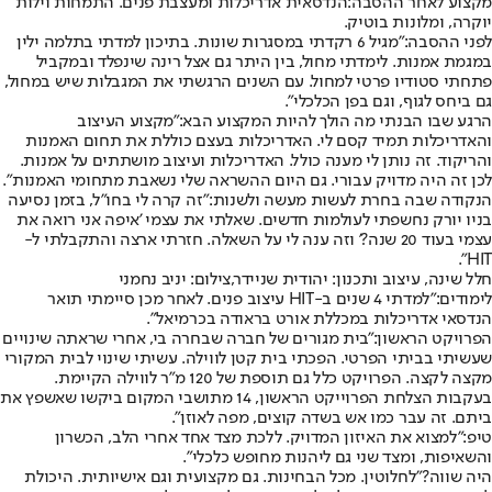
מקצוע לאחר ההסבה:
הנדסאית אדריכלות ומעצבת פנים. התמחות וילות
יוקרה, ומלונות בוטיק.
לפני ההסבה:
"מגיל 6 רקדתי במסגרות שונות. בתיכון למדתי בתלמה ילין
במגמת אמנות. לימדתי מחול, בין היתר גם אצל רינה שינפלד ובמקביל
פתחתי סטודיו פרטי למחול. עם השנים הרגשתי את המגבלות שיש במחול,
גם ביחס לגוף, וגם בפן הכלכלי".
הרגע שבו הבנתי מה הולך להיות המקצוע הבא:
"מקצוע העיצוב
והאדריכלות תמיד קסם לי. האדריכלות בעצם כוללת את תחום האמנות
והריקוד. זה נותן לי מענה כולל. האדריכלות ועיצוב מושתתים על אמנות.
לכן זה היה מדויק עבורי. גם היום ההשראה שלי נשאבת מתחומי האמנות".
הנקודה שבה בחרת לעשות מעשה ולשנות:
"זה קרה לי בחו"ל, בזמן נסיעה
בניו יורק נחשפתי לעולמות חדשים. שאלתי את עצמי 'איפה אני רואה את
עצמי בעוד 20 שנה?' וזה ענה לי על השאלה. חזרתי ארצה והתקבלתי ל-
HIT".
חלל שינה, עיצוב ותכנון: יהודית שניידר,צילום: יניב נחמני
לימודים:
"למדתי 4 שנים ב-HIT עיצוב פנים. לאחר מכן סיימתי תואר
הנדסאי אדריכלות במכללת אורט בראודה בכרמיאל".
הפרויקט הראשון:
"בית מגורים של חברה שבחרה בי, אחרי שראתה שינויים
שעשיתי בביתי הפרטי. הפכתי בית קטן לווילה. עשיתי שינוי לבית המקורי
מקצה לקצה. הפרויקט כלל גם תוספת של 120 מ"ר לווילה הקיימת.
בעקבות הצלחת הפרוייקט הראשון, 14 מתושבי המקום ביקשו שאשפץ את
ביתם. זה עבר כמו אש בשדה קוצים, מפה לאוזן".
טיפ:
"למצוא את האיזון המדויק. ללכת מצד אחד אחרי הלב, הכשרון
והשאיפות, ומצד שני גם ליהנות מחופש כלכלי".
היה שווה?
"לחלוטין. מכל הבחינות. גם מקצועית וגם אישיותית. היכולת