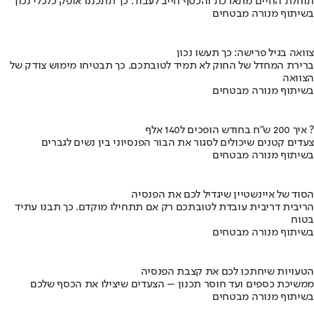
תוחלת החיים מתארכת והכסף חייב לעבוד: כך תתכננו אופק כלכלי נכון
בשיתוף מנורה מבטחים
צוואה בגיל פרישה: כך תעשו נכון
ברירת המחדל של החוק לא תמיד לטובתכם. כך תבטיחו מימוש צודק של
הצוואה
בשיתוף מנורה מבטחים
איך 200 ש"ח בחודש הופכים ל140 אלף ?
צעדים קטנים שיכולים לסגור את הבור הפנסיוני בין נשים לגברים
בשיתוף מנורה מבטחים
הסוד של איינשטיין שיגדיל לכם את הפנסיה
הריבית דריבית עובדת לטובתכם רק אם תתחילו מוקדם. כך תבנו עתיד
בטוח
בשיתוף מנורה מבטחים
הטעויות שיחתכו לכם את קצבת הפנסיה
ממשיכת כספים ועד חוסר תכנון – הצעדים שיצילו את הכסף שלכם
בשיתוף מנורה מבטחים