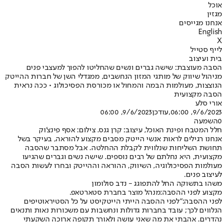
אוכל
מגזין
אנחנו מגייסים
English
X
לייף סטייל
בית ועיצוב
הסבה מעוצבת: שישה גברים ונשים שהחליטו להפוך למעצבי פנים
מניהול שיווק של מותגי המזון הנחשבים, ממגדלי השן של חברות ההייטק
הנוצצות, מעולמות הבמה והמחול או מכורסת הפסיכולוג • ככה נראית
הסבה מקצועית
אורי סלע
9/6/2023, 06:00
,עודכן
9/6/2023, 06:00
0
השמעה
חלל המטבח ופינת האוכל, עיצוב: קרן גנס. צילום: אסף פינצ'וק
אנחנו רגילים לראות אנשי הייטק מסבים מקצוע להוראה, בעיקר בשל
תחושת השליחות שנלווית לקבלת ההחלטה. אבל מסתבר שהסבה
מקצועית, היא נחלתם של רבים נוספים. שישה נשים וגברים שהגיעו
מעולמות הפסיכולוגיה, השיווק, ההוראה וההייטק ובחרו לעשות הסבה
לעיצוב פנים.
משהו בתשוקה החל להתפוגג - נדב סולומון
מקצוע לפני ההסבה:
מנהל מוצר בחברת סטארטאפ.
לפני ההסבה:
"לפני ההסבה הייתי הייטקיסט על כל הסטיראוטיפים
הנלווים לכך; עובד בחברות גדולות ונחשבות עם משכורות נאות ותנאים
נהדרים. אהבתי את מה שאני עושה ולאורך תקופה ארוכה השקעתי