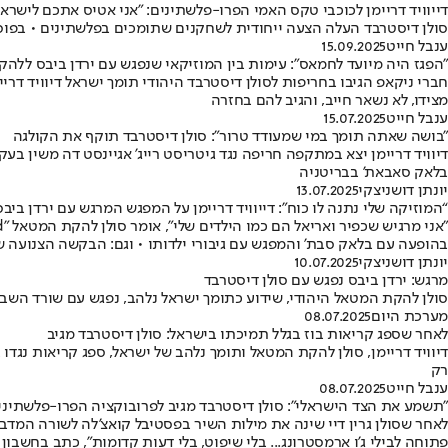
דייוויד דריימן לכוכבי טקס האמי הפרו-פלשתינים: "אני אטיס אתכם לישר
סולן דיסטרבד העלה הצעה ייחודית לשחקנים שתומכים בפלשתינים • בפוס
ענבל חייט
15.09.2025
"הפגז היה מיועד לחמאס": עימות בין המוזיקאי שנפגש עם ירדן ביבס ללה
חברי ניקאפ הגיבו בחריפות לסולן דיסטרבד היהודי תומך ישראל דיוויד דרי
מצידו, לא נשאר חייב, והגיב להם בחזרה
ענבל חייט
15.07.2025
"בושה שאתה תומך במי שמעודד טרור": סולן דיסטרבד תוקף את הקולגה
דיוויד דריימן יצא במתקפה חריפה נגד גיטריסט רייג' אגיינסט דה משין
בלאק סאבאת' בבריטניה
יונתן דושניצקי
13.07.2025
“המוזיקה שלי נתנה לו כוח”: דייוויד דריימן על המפגש המרגש עם ירדן ביבס
בהופעה עם בלאק סבת' והמפגש עם גיבורי ילדותו • וגם: הבקשה הצנועה 
יונתן דושניצקי
10.07.2025
מרגש: ירדן ביבס נפגש עם סולן דיסטרבד
סולן להקת המטאל היהודי, שידוע כתומך ישראל נלהב, נפגש עם שורד הש
מערכת היום
08.07.2025
לאחר שספג קריאות בוז בגלל תמיכתו בישראל: סולן דיסטרבד מגיב
דיוויד דריימן, סולן להקת המטאל ותומך נלהב של ישראל, ספג קריאות 
רק
ענבל חייט
08.07.2025
"תשמע את הצד הישראלי": סולן דיסטרבד מגיב לפרובוקציה הפרו-פלשתינית
לאחר שסולן גרין דיי שינה את מילות השיר בפסטיבל קואצ'לה לשורה המדברת
פתוחה לבילי ג’ו ארמסטרונג... בלי שיפוט, בלי דעות קדומות", כתב בחשבון ה-X 