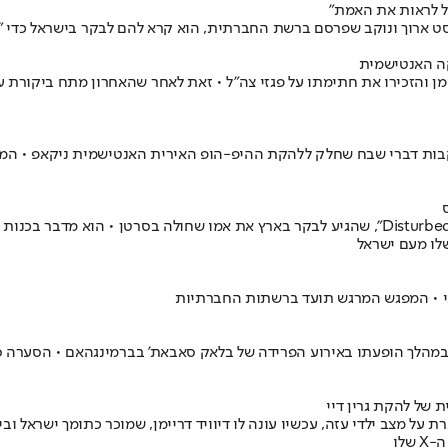
אל לראות את האמת"
ט ארוך ונוקב שפרסם ברשת החברתית, הוא קרא להם לבקר בישראל כדי "
קה האנטישמית
ימן והזכירו את חתימתו על פגזי צה"ל • זאת לאחר שהאחרון מתח ביקורת על
 בעקבות דברי שבח שחלק ללהקת ההיפ-הופ האירית האנטישמית ניקאפ • המ
"אני מרגיש שכפיר ואריאל הם כמו הילדים שלי", אומר סולן להקת המטאל "Disturbed", שהגיע לבקר ב
שלו מעם ישראל
בי • המפגש המרגש תועד ברשתות החברתיות
נגדו במהלך הופעתו באירוע הפרידה של בלאק סאבאת' בברמינגהאם • הסע
 של להקת גרין דיי
 על מצב ילדי עזה, עכשיו עונה לו דיוויד דריימן, שמוכר כתומך ישראל ו
שלו