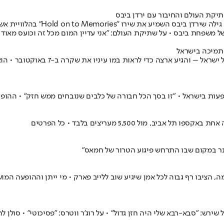
תיקת העולם והחיבור עם ירדן ביבס
היה זה רגע מרגש במיוחד כשדיוויד 
ל משפחת ביבס • על שתיקת העולם: "אני עדיין המום מכל זה וכועס מאוד
 תמיכה בישראל
דייויד דריימן, המוביל את להקת הרוק ה
הופעות בישראל • "זו בסך הכל חבורה של כלבים שנובחים ממש חזק" • ההו
יק נר במקום שבו התרחש פיגוע הטרור של חמאס"
 הציבו רף גבוה לכל אמן שיגיע שוב ללייב פארק • מי ייתן וההופעה המ
ול שירש: "סבא-רבא שלי היה חזן גדול" • על רוג'ר ווטרס: "פסיכוטי" • סולן