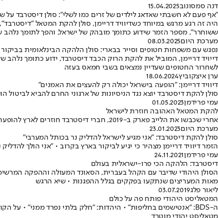
דנה סמסונוב
15.04.2025
"אף פעם לא חשבתי שאדאג לילדים של זרים כמו לשלי": סולן דיסטרבד על ש
ששוחרר", מספר הזמר שידוע כתומך מובהק של ישראל, והפך לתומך נלהב ש
מערכת היום
08.03.2025
נפגש עם משפחות חטופים וסייר בבארי: סולן הלהקה הבינלאומית בביקור
לשחרור החטופים שעדיין נמצאים בשבי חמאס בעזה
ערן איצקוביץ
18.06.2024
דיוויד דריימן: "הופעה בישראל יכולה רק להעצים את האמנים"
סולן להקת דיסטרבד יוצא נגד הניסיונות של ארגוני החרם להביא לביטול 
עמי פרידמן
01.05.2023
להקת המטאל האהובה חוזרת לישראל
אחרי שכבשו את הלייב פארק ב-2019, חברי דיסטרבד חוזרים לארץ להופעה אחת באקספו תל אביב, מול 5,500 מעריצים בלבד • כל הפרטים
מערכת היום
23.01.2023
סולן להקת דיסטרבד: "אני מגיע לישראל להדליק נר בכותל המערבי"
הזמר דיוויד דריימן מצהיר כי יגיע לביקור בארץ בקרוב • "אני הולך להדל
עמי פרידמן
24.11.2021
דיסטרבד: הלהקה הכי פרו-ישראלית בעולם
הסולן היהודי שדיבר עם הקהל בעברית, הסאונד המעולה וההפקה המרשימה,
מאות המעריצים שנתקעו בפקקים בגלל ההפגנות • שיא הרגש
ליאור פלג
03.07.2019
המטאליסט היהודי פותח פה על כולם
ה-BDS: "אנטישמים בחליפות" • היהדות: "חלק בלתי נפרד ממני" • על הק
מטאליסט יהודי מוטרד