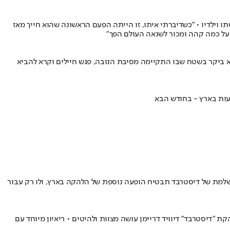
דריימן, סולן להקת המטאל "דיסטרבד", גילה שירדן ביבס השמיע את שירו "Hold on to Memories" בהלוויית אשתו וילדיו • "כשדיברתי איתו, זו הייתה הפעם הראשונה שהוא חייך מאז
 על כמה קהה ומכור לשנאה העולם הפך"
כבד דיסטרבד, ידוע כתומך נלהב של ישראל – והגיע ארצה כדי לראות במו עיניו את שקרה ב-7 באוקטובר • הוא ביקר בשטח שבו התקיימה מסיבת הנובה, פגש חיילים וקרא להביא
פעות בארץ - בחודש הבא
ושלמת של דיסטרבד תבטיח הופעה נוספת של הלהקה בארץ, ולו רק עבור
 להקת "דיסטרבד" דיוויד דריימן עושה מצוות ולהיטים • ריאיון מיוחד עם