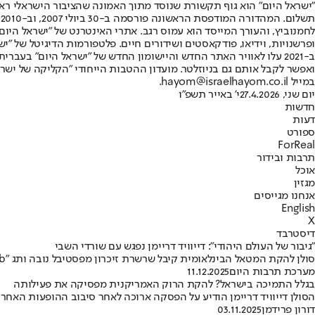
"ישראל היום" הוא גוף תקשורת שנוסד מתוך האמונה שהציבור הישראלי ראוי 
ת
ופרשנויות, וידיאו, פודקאסטים ושידורים חיים. פלטפורמות הדיגיטל של "ישרא
ב-2021 עלו לאוויר האתר החדש והיישומון החדש של "ישראל היום" בע
ואפשר לקבל אותם גם בניוזלטר. מועדון ההטבות הייחודי "הקליקה של ישרא
במייל hayom@israelhayom.co.il.
יום שני, 27.4.2026
י' באייר תשפ"ו
חדשות
דעות
ספורט
ForReal
תרבות ובידור
אוכל
מגזין
אנחנו מגייסים
English
X
דיסטרבד
"גיבור של העולם היהודי": דייוויד דריימן נפגש עם שורדי השבי
סולן להקת המטאל הבינלאומית קיבל שרשרת זיכרון מפסטיבל נובה ותג "Hamas Hunting Club" • זאת כהוקרה על תמיכתו הבלתי מתפשרת בישראל
מערכת תרבות היום
11.12.2025
בגלל התמיכה בישראל? להקת הרוק האמריקנית מפסיקה את פעילותה
הסולן דייוויד דריימן הודיע על הפסקה ארוכה לאחר סיבוב ההופעות האח
דורון פרידמן
03.11.2025