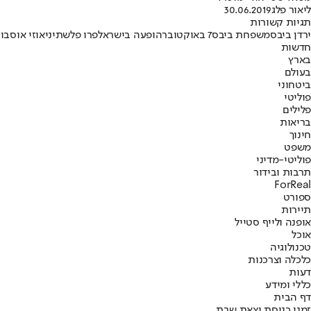
ליאור פלג
30.06.2019
תגיות קשורות
ירדן ביבס
משפחת ביבס
7 באוקטובר
הופעה בישראל
פרו פלשתיני
אוזי אוסבור
חדשות
בארץ
בעולם
ביטחוני
פוליטי
פלילים
בריאות
חינוך
משפט
פוליטי-מדיני
תרבות ובידור
ForReal
ספורט
תיירות
אופנה ולייף סטייל
אוכל
טכנולוגיה
כלכלה וצרכנות
דעות
כללי ומידע
דף הבית
זמני כניסת וצאת שבת