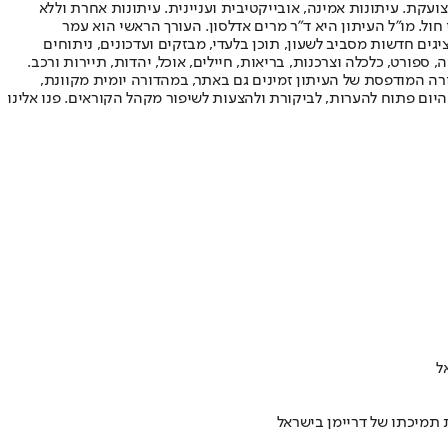
ועקת. עיתונות אמינה, אובייקטיבית ועניינית. עיתונות אחרת וללא
עור החשיפה הגבוה ביותר בימי חול. מו"ל העיתון היא ד"ר מרים אדלסון. העורך הראשי הוא עמר
 והעורך המייסד הוא עמוס רגב. אתרי האינטרנט של "ישראל היום" בעברית ובאנגלית, כמו כן היישומונים (אפליקציות) לאנדרואיד ול-iOS, מציגים חדשות מסביב לשעון, תוכן בלעדי, מבזקים ועדכונים, ניתוחים
, ספורט, כלכלה וצרכנות, בריאות, חיילים, אוכל, יהדות, תיירות ורכב.
דורה המודפסת של העיתון זמינים גם באתר, במהדורה יומית מקוונת,
היום פתוח להערות, לביקורת ולהצעות לשיפור מקהל הקוראים. פנו אלינו
 תמיכתו של דריימן בישראל