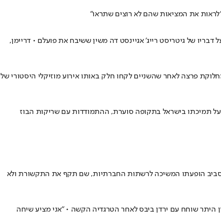
לראות את המציאות שהם לא רוצים שתראו"
 דבריו של גיטריסט רייג' אגיינסט דה משין ששיבח את פועלם • דריימן,
חלוקת פרצה לאחר שהשניים לקחו חלק באותו אירוע מוזיקלי היסטורי של
ארץ את אמו שחולה בסרטן • הוא מדבר בכנות על תמיכתו בישראל בתקופה סוערת, ההתמודדות עם שריקות הבוז
רה סביב הופעתו המשיכה לרשתות החברתיות, שם תקף את התקשורת ולא
בין היתר שוחח עם ירדן ביבס לאחר הטרגדיה הקשה • "אני מציע שיחה