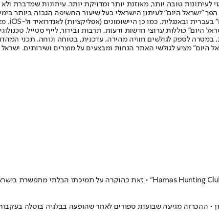
לעיתונות טובה יותר, מאוזנת יותר ומדויקת יותר. עיתונות שמדברת ולא צ
שלום. המהדורה המודפסת הראשונה פורסמה ב-30 ביולי 2007, וב-2010 הפך "ישראל היום" לעיתון הישראלי בעל שי
לחמנוביץ,
ל היום" כוללות ערוצי חדשות ודעות, תרבות ובידור, לייף סטייל, טכנולוגיה
ברית, במטרה לספק לגולשים חוויה מהירה, עדכנית, בטוחה ונוחה. תכני המה
ל היום" מציע לגולשי האתר הנחות ומבצעים על מוצרים ושירותים. ישראל 
רון • ההכרזה מגיעה שבועות ספורים לאחר שהופעה בבלגיה בוטלה בעקבות