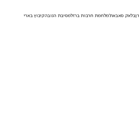
ן
בלאק סאבאת'
מלחמת חרבות ברזל
מסיבת הנובה
קיבוץ בארי