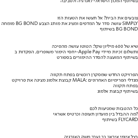
בשיתוף המכון הישראלי לאנרגיה ולסביבה
צובעים את הבית? אל תעשו את הטעות הזו
מומחה BG BOND עושה סדר על המדפים ומציג את מותג הצבע SIMPLY
בשיתוף BG BOND
שיא של 600 מיליון שקל: הטוטו עושה מהפיכה
יחסי הימור משופרים, הפקדות ב-Apple Pay ותשלום זכיות מיידי
בשיתוף המועצה להסדר ההימורים בספורט
הפרויקט החדש שמסקרן רוכשים בפתח תקווה
קבוצת אלמוג מציגה את פרויקט MALA: מגדלי הפרימיום האחרונים
בפתח תקווה
בשיתוף קבוצת אלמוג
כל ההטבות שמגיעות לכם
מה ההבדל בין מועדון תעופה וכרטיס אשראי?
בשיתוף FLYCARD
בצל איומי איראן: כך נערך משק האנרגיה