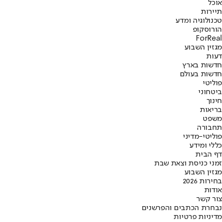
אוכל
תיירות
טכנולוגיה ומדע
הורוסקופ
ForReal
מגזין השבוע
דעות
חדשות בארץ
חדשות בעולם
פוליטי
ביטחוני
חינוך
בריאות
משפט
תחבורה
פוליטי-מדיני
כללי ומידע
דף הבית
זמני כניסת וצאת שבת
מגזין השבוע
בחירות 2026
אודות
צור קשר
נבחרת הכתבים והפרשנים
מדיניות פרטיות