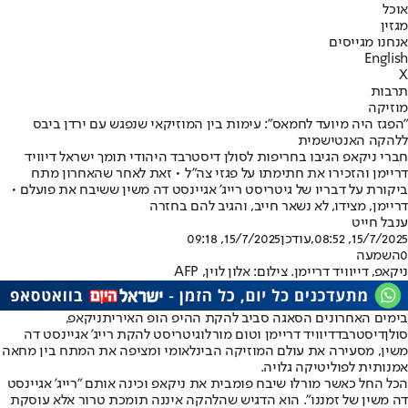
אוכל
מגזין
אנחנו מגייסים
English
X
תרבות
מוזיקה
"הפגז היה מיועד לחמאס": עימות בין המוזיקאי שנפגש עם ירדן ביבס
ללהקה האנטישמית
חברי ניקאפ הגיבו בחריפות לסולן דיסטרבד היהודי תומך ישראל דיוויד
דריימן והזכירו את חתימתו על פגזי צה"ל • זאת לאחר שהאחרון מתח
ביקורת על דבריו של גיטריסט רייג' אגיינסט דה משין ששיבח את פועלם •
דריימן, מצידו, לא נשאר חייב, והגיב להם בחזרה
ענבל חייט
15/7/2025, 08:52
,עודכן
15/7/2025, 09:18
0
השמעה
ניקאפ, דייוויד דריימן. צילום: אלון לוין, AFP
בימים האחרונים הסאגה סביב להקת ההיפ הופ האירית
ניקאפ
,
סולן
דיסטרבד
דיוויד דריימן ו
טום מורלו
גיטריסט להקת רייג' אגיינסט דה
משין, מסעירה את עולם המוזיקה הבינלאומי ומציפה את המתח בין מחאה
אמנותית לפוליטיקה גלויה.
הכל החל כאשר מורלו שיבח פומבית את ניקאפ וכינה אותם "רייג' אגיינסט
דה משין של זמננו". הוא הדגיש שהלהקה איננה תומכת טרור אלא עוסקת