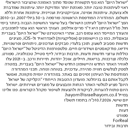
"ישראל היום" הוא גוף תקשורת שנוסד מתוך האמונה שהציבור הישראלי
ראוי לעיתונות טובה יותר, מאוזנת יותר ומדויקת יותר. עיתונות שמדברת
ולא צועקת. עיתונות אמינה, אובייקטיבית ועניינית. עיתונות אחרת וללא
תשלום. המהדורה המודפסת הראשונה פורסמה ב-30 ביולי 2007, וב-2010
הפך "ישראל היום" לעיתון הישראלי בעל שיעור החשיפה הגבוה ביותר בימי
חול. מו"ל העיתון היא ד"ר מרים אדלסון. העורך הראשי הוא עמר לחמנוביץ,
והעורך המייסד הוא עמוס רגב. אתרי האינטרנט של "ישראל היום" בעברית
ובאנגלית, כמו כן היישומונים (אפליקציות) לאנדרואיד ול-iOS, מציגים
חדשות מסביב לשעון, תוכן בלעדי, מבזקים ועדכונים, ניתוחים ופרשנויות,
וידיאו, פודקאסטים ושידורים חיים. פלטפורמות הדיגיטל של "ישראל היום"
כוללות ערוצי חדשות ודעות, תרבות ובידור, לייף סטייל, טכנולוגיה, ספורט,
כלכלה וצרכנות, בריאות, חיילים, אוכל, יהדות, תיירות ורכב. ב-2021 עלו
לאוויר האתר החדש והיישומון החדש של "ישראל היום" בעברית, במטרה
לספק לגולשים חוויה מהירה, עדכנית, בטוחה ונוחה. תכני המהדורה
המודפסת של העיתון זמינים גם באתר, במהדורה יומית מקוונת, ואפשר
לקבל אותם גם בניוזלטר. מועדון ההטבות הייחודי "הקליקה של ישראל
היום" מציע לגולשי האתר הנחות ומבצעים על מוצרים ושירותים. ישראל
היום פתוח להערות, לביקורת ולהצעות לשיפור מקהל הקוראים. פנו אלינו
במייל hayom@israelhayom.co.il.
יום שישי, 10.7.2026
כ"ה בתמוז תשפ"ו
חדשות
דעות
ספורט
ForReal
תרבות ובידור