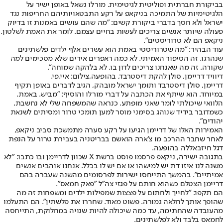
בביקורת חברתית ופוליטית לגיטימית. מורלו נשאל באופן ישיר על
הלגיטימיות של התמיכה בניקאפ על רקע התבטאויותיהם החריפות נגד
ישראל ולא חסך בדברי ביקורת קשים: "מה שהם עושים באמנות זו בדיוק
פעולה שיותר אנשים צריכים לעשות בחיים עצמם. לומר את האמת לשלטון.
ניקאפ הם לא טרוריסטים".
עוד הבהיר: "מה שטרוריסטי באמת הוא עשרים אלף ילדים פלשתינים
שנהרגו. זה הסיפור האמיתי. לא כמה ראפרים אירים שלא מסכימים למה
שקורה. זה מה שאנחנו צריכים לדון בו. לא בלהקה שמוחה".
דיוויד דריימן, סולן להקת דיסטרבד, בהופעה,צילום: איי.פי.
דריימן, סולן דיסטרבד ותומך ישראל מובהק, הגיב לדברים באופן תקיף
במיוחד. הוא שיתף את הכתבה על דברי מורלו והוסיף: "מביש. באמת.
הלוואי שיכולתי לומר שאני מופתע. כנראה שהמשפחה שלי לא נחשבת,
כשמדובר בידיד שנוהג בסימני מוסר למען תומכי טרור ומסיתים לשנאת
יהודים".
האמירות האלו של דריימן הגיעו על רקע סערה מתמשכת סביב ניקאפ,
לאחר שחבר ההרכב מו צ'ארה הואשם בבריטניה בעבירת טרור על הנפת
דגל חיזבאללה בהופעה.
בתגובה ישירה, ניקאפ פרסמו פוסט ברשת X שכוון לדריימן ובו כתבו: "לא
משנה לנו איזו דת יש למישהו או אם יש לו בכלל. אנחנו אוהבים אנשים
אמיתיים". בהמשך התייחסו ישירות לפרסומים מהשנה שעברה בהם
דריימן הצטלם כשהוא חותם על פגזי צה"ל "פאק חמאס".
הם תקפו: "לחייך ולחתום על פצצות שמפילות ילדים ומשפחות זה מה
שהופך אותך לחלאה גמורה. פשוט מאוד. שחררו את פלשתין". הם התעלמו
מהעובדה שהחתימה, עד כמה שיכולה להיות שנויה במחלוקת, התייחסה
לחמאס בלבד ולא לפלשתינים.