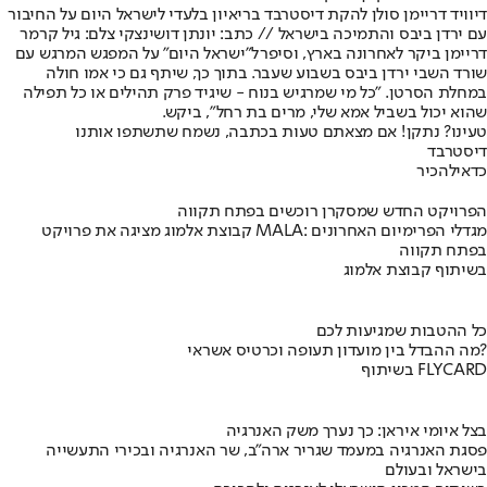
דיוויד דריימן סולן להקת דיסטרבד בריאיון בלעדי לישראל היום על החיבור
עם ירדן ביבס והתמיכה בישראל // כתב: יונתן דושינצקי צלם: גיל קרמר
דריימן ביקר לאחרונה בארץ, ו
סיפר
ל"ישראל היום" על המפגש המרגש עם
שורד השבי ירדן ביבס בשבוע שעבר. בתוך כך, שיתף גם כי אמו חולה
במחלת הסרטן. "כל מי שמרגיש בנוח - שיגיד פרק תהילים או כל תפילה
שהוא יכול בשביל אמא שלי, מרים בת רחל", ביקש.
טעינו? נתקן! אם מצאתם טעות בכתבה, נשמח שתשתפו אותנו
דיסטרבד
כדאי
להכיר
הפרויקט החדש שמסקרן רוכשים בפתח תקווה
קבוצת אלמוג מציגה את פרויקט MALA: מגדלי הפרימיום האחרונים
בפתח תקווה
בשיתוף קבוצת אלמוג
כל ההטבות שמגיעות לכם
מה ההבדל בין מועדון תעופה וכרטיס אשראי?
בשיתוף FLYCARD
בצל איומי איראן: כך נערך משק האנרגיה
פסגת האנרגיה במעמד שגריר ארה"ב, שר האנרגיה ובכירי התעשייה
בישראל ובעולם