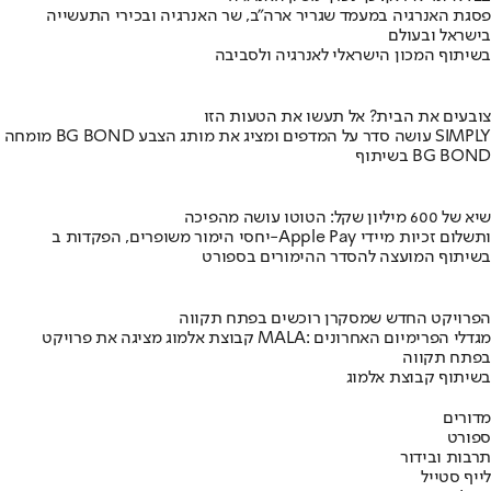
פסגת האנרגיה במעמד שגריר ארה"ב, שר האנרגיה ובכירי התעשייה
בישראל ובעולם
בשיתוף המכון הישראלי לאנרגיה ולסביבה
צובעים את הבית? אל תעשו את הטעות הזו
מומחה BG BOND עושה סדר על המדפים ומציג את מותג הצבע SIMPLY
בשיתוף BG BOND
שיא של 600 מיליון שקל: הטוטו עושה מהפיכה
יחסי הימור משופרים, הפקדות ב-Apple Pay ותשלום זכיות מיידי
בשיתוף המועצה להסדר ההימורים בספורט
הפרויקט החדש שמסקרן רוכשים בפתח תקווה
קבוצת אלמוג מציגה את פרויקט MALA: מגדלי הפרימיום האחרונים
בפתח תקווה
בשיתוף קבוצת אלמוג
מדורים
ספורט
תרבות ובידור
לייף סטייל