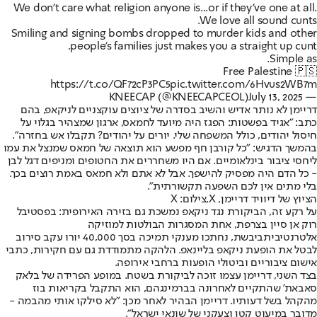
We don't care what religion anyone is...or if they've one at all.
We love all sound cunts.
Smiling and signing bombs dropped to murder kids and other
people's families just makes you a straight up cunt.
Simple as.
Free Palestine 🇵🇸
https://t.co/QF72cP3PC5
pic.twitter.com/6Hvus2WB7m
July 13, 2025
— KNEECAP (@KNEECAPCEOL)
דריימן לא נותר אדיש והשיב בסדרה של ציוצים עוקצניים לניקאפ, בהם
כתב: "אגיד בפשטות: הפגז היה מיועד לחמאס, ארגון שמצהיר בגלוי על
חיסול יהודים, כולל המשפחה שלי. יורים על יהודים? תקבלו אש בחזרה".
בהמשך הדגיש: "כל קורבן חף מפשע הוא תוצאה של חמאס שמנצל את עמו
ליחסי ציבור בינלאומיים. אם היו משחררים את החטופים ומניפים דגל לבן
- כל הדם היה מפסיק להישפך. אבל לא אתם ולא חמאס באמת רוצים בכך.
בלי מתים אין לכם השפעה תקשורתית".
הציוץ של דיוויד דריימן, X,צילום: X
על רקע זה, הביקורת נגד ניקאפ נמשכת גם בזירה האירופית: בפסטיבל
רוק אן סיין בצרפת, אחת המסגרות הבולטות ל
מוזיקה
אלטרנטיבית
ביבשת, נחתכו מענקי תמיכה בסך 40,000 יורו עקב סירוב
לבטל את הופעת ניקאפ בליינאפ. הלהקה מתמודדת גם עם חקירות, כתבי
אישום ציבוריים וביטולי הופעות ברחבי אירופה.
בצד השני, דריימן עצמו זוכה לביקורת בשטח. במופע הפרידה של בלאק
סאבאת' שהתקיים לאחרונה בברמינגהם, הוא התקבל בקריאות בוז
מהקהל בשל דעותיו. דריימן הבהיר לאחר מכן: "לא סילקו אותי מהבמה -
מדובר במיעוט קטן וצעקני של שונאי ישראל".