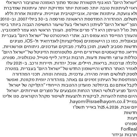
"ישראל היום" הוא גוף תקשורת שנוסד מתוך האמונה שהציבור הישראלי
ראוי לעיתונות טובה יותר, מאוזנת יותר ומדויקת יותר. עיתונות שמדברת
ולא צועקת. עיתונות אמינה, אובייקטיבית ועניינית. עיתונות אחרת וללא
תשלום. המהדורה המודפסת הראשונה פורסמה ב-30 ביולי 2007, וב-2010
הפך "ישראל היום" לעיתון הישראלי בעל שיעור החשיפה הגבוה ביותר בימי
חול. מו"ל העיתון היא ד"ר מרים אדלסון. העורך הראשי הוא עמר לחמנוביץ,
והעורך המייסד הוא עמוס רגב. אתרי האינטרנט של "ישראל היום" בעברית
ובאנגלית, כמו כן היישומונים (אפליקציות) לאנדרואיד ול-iOS, מציגים
חדשות מסביב לשעון, תוכן בלעדי, מבזקים ועדכונים, ניתוחים ופרשנויות,
וידיאו, פודקאסטים ושידורים חיים. פלטפורמות הדיגיטל של "ישראל היום"
כוללות ערוצי חדשות ודעות, תרבות ובידור, לייף סטייל, טכנולוגיה, ספורט,
כלכלה וצרכנות, בריאות, חיילים, אוכל, יהדות, תיירות ורכב. ב-2021 עלו
לאוויר האתר החדש והיישומון החדש של "ישראל היום" בעברית, במטרה
לספק לגולשים חוויה מהירה, עדכנית, בטוחה ונוחה. תכני המהדורה
המודפסת של העיתון זמינים גם באתר, במהדורה יומית מקוונת, ואפשר
לקבל אותם גם בניוזלטר. מועדון ההטבות הייחודי "הקליקה של ישראל
היום" מציע לגולשי האתר הנחות ומבצעים על מוצרים ושירותים. ישראל
היום פתוח להערות, לביקורת ולהצעות לשיפור מקהל הקוראים. פנו אלינו
במייל hayom@israelhayom.co.il.
יום שבת, 25.4.2026
ח' באייר תשפ"ו
חדשות
דעות
ספורט
ForReal
תרבות ובידור