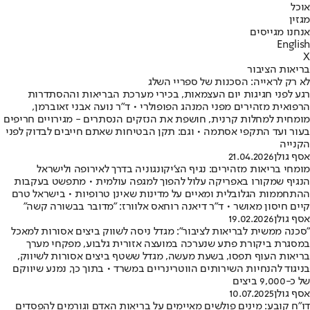
אוכל
מגזין
אנחנו מגייסים
English
X
בריאות הציבור
לא רק לראייה: הסכנות של ספריי השלג
רגע לפני חגיגות יום העצמאות, בכירי מערכת הבריאות וההסתדרות
הרפואית מזהירים מפני המנהג הפופולרי • ד"ר נועה אבני זאוברמן,
מומחית למחלות קרנית, חושפת את הנזקים הנסתרים - מגירויים חריפים
בעור ועד התקפי אסתמה • וגם: תקן הבטיחות שאתם חייבים לבדוק לפני
הקנייה
אסף גולן
21.04.2026
מומחי בריאות מזהירים: נגיף הצ'יקונגוניה בדרך לאירופה ולישראל
הנגיף שמקורו באפריקה עלול להפוך למגפה עולמית • מתפשט בעקבות
ההתחממות הגלובלית ומאיים על מדינות שאינן טרופיות • בישראל טרם
קיים חיסון מאושר • ד"ר דיאנה רוחאס אלוורז: "מדובר בבשורה קשה"
אסף גולן
19.02.2026
"סכנה ממשית לבריאות לציבור": מגדל ניסה לשווק ביצים אסורות למאכל
במסגרת ביקורת פתע שנערכה במועצה אזורית גלבוע, מפקחי מערך
בריאות העוף תפסו, בשעת מעשה, מגדל ששטף ביצים אסורות לשיווק,
בניגוד להנחיות השירותים הווטרינריים במשרד • בתוך כך, נמנע שיווקם
של כ-9,000 ביצים
אסף גולן
10.07.2025
דו"ח קובע: מינים פולשים מאיימים על בריאות האדם וגורמים להפסדים