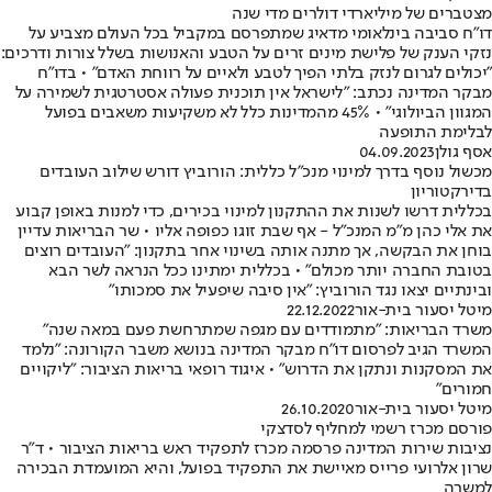
מצטברים של מיליארדי דולרים מדי שנה
דו"ח סביבה בינלאומי מדאיג שמתפרסם במקביל בכל העולם מצביע על
נזקי הענק של פלישת מינים זרים על הטבע והאנושות בשלל צורות ודרכים:
"יכולים לגרום לנזק בלתי הפיך לטבע ולאיים על רווחת האדם" • בדו"ח
מבקר המדינה נכתב: "לישראל אין תוכנית פעולה אסטרטגית לשמירה על
המגוון הביולוגי" • 45% מהמדינות כלל לא משקיעות משאבים בפועל
לבלימת התופעה
אסף גולן
04.09.2023
מכשול נוסף בדרך למינוי מנכ"ל כללית: הורוביץ דורש שילוב העובדים
בדירקטוריון
בכללית דרשו לשנות את ההתקנון למינוי בכירים, כדי למנות באופן קבוע
את אלי כהן מ"מ המנכ"ל - אף שבת זוגו כפופה אליו • שר הבריאות עדיין
בוחן את הבקשה, אך מתנה אותה בשינוי אחר בתקנון: "העובדים רוצים
בטובת החברה יותר מכולם" • בכללית ימתינו ככל הנראה לשר הבא
ובינתיים יצאו נגד הורוביץ: "אין סיבה שיפעיל את סמכותו"
מיטל יסעור בית-אור
22.12.2022
משרד הבריאות: "מתמודדים עם מגפה שמתרחשת פעם במאה שנה"
המשרד הגיב לפרסום דו"ח מבקר המדינה בנושא משבר הקורונה: "נלמד
את המסקנות ונתקן את הדרוש" • איגוד רופאי בריאות הציבור: "ליקויים
חמורים"
מיטל יסעור בית-אור
26.10.2020
פורסם מכרז רשמי למחליף לסדצקי
נציבות שירות המדינה פרסמה מכרז לתפקיד ראש בריאות הציבור • ד"ר
שרון אלרועי פרייס מאיישת את התפקיד בפועל, והיא המועמדת הבכירה
למשרה