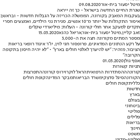
מיטל יסעור בית-אור
09.08.2020
שגרת החיים החדשה בישראל - כך זה ייראה
בעקבות המאבק בקורונה, הממשלה הכריזה על הגבלות חדשות - ובראשן:
איסור התקהלות של יותר מ־10 אנשים, סגירת גני הילדים, ואמצעים חסרי
תקדים למעקב אחר חולי קורונה • העלות: מיליארדי שקלים
זאב קליין
,
מיטל יסעור בית-אור
,
אריאל כהנא
15.03.2020
מספר המתים מקורונה חצה את ה-3,000
על רקע הנתונים המדאיגים, פרופסור חגי לוין, יו"ר איגוד רופאי בריאות
הציבור, מזהיר: "יש להיערך לאלפי חולים בארץ" • "לא יהיה חיסון בתקופה
הקרובה"
אסף גולן
01.03.2020
תגיות קשורות
קורונה
ההסתדרות הרפואית
הראל לוקר
וירוס קורונה
התפרצות
הקורונה
סיגל סדצקי
משרד הבריאות
מבקר המדינה
קופת חולים
כללית
קופת חולים
חדשות
בארץ
בעולם
ביטחוני
פוליטי
פלילים
בריאות
חינוך
משפט
פוליטי-מדיני