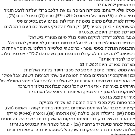
דור הופמן
07.04.2023
כאילו שלא ידעתם: בנפיקה הביסה 1:5 את קלאב ברוז' ועלתה לרבע הגמר
רפא סילבה (38) צמד של ראמוס (45+2 ו-57), מריו (71) בפנדל ונרס (78),
סידרו לפורטוגלים מקום בשמונה הגדולות עם 1:7 ענק בסיכום שני
המשחקים • ביורן מאייר (87) רק הצליח להבקיע שער כבוד עבור הבלגים
מערכת ספורט היום
07.03.2023
פ.ס.ז' בהלם: "ירדנו למקום השני בגלל סיום מטורף בישראל"
בצרפת נדהמו לגלות כי ה-1:2 על יובנטוס בטורינו, לא יספיק להם בגלל
התבוסה הגדולה בסמי עופר • כריסטוף גאלטייה התלונן על חוסר אחידות
בשיפוט: "למה אנחנו לא קיבלנו תוספת זמן כשהובלנו 2:7?" • אמבפה גילה:
"ניסו להזהיר אותנו"
מערכת ספורט היום
03.11.2022
היה ממש נחמד: סיכום המסע של מכבי חיפה בליגת האלופות
נכון שהקמפיין הסתיים בצורה חמוצה עם שתי תבוסות קשות, אבל אפילו
אי הנעימות בשבועיים האחרונים, לא הצליחה להעיב על המסע המופלא של
הירוקים באירופה • אז אחרי שהכל נגמר, קבלו את גיליון ההערכה
לשחקנים ולמאמן • המצטיין, הציונים והמופע של האוהדים
אורי אוזן
03.11.2022
כבר פחות כיף: מכבי חיפה הובסה 6:1 על ידי בנפיקה
קמפיין מכובד של הירוקים הסתיים בתבוסה ביתית קשה • ראמוס (20),
מוסה (59), גרימלדו (69), סילבה (73) אראוחו (88), ומאריו (90+2) פירקו
את החבורה של ברק בכר וסיימו במקום הראשון בבית • שרי השווה זמנית
בפנדל לאחר נגיעת יד ברחבה (26) • פ.ס.ז' ניצחה את יובנטוס בטורינו
ועלתה לשמינית רק מהמקום השני, בגלל שספגו יותר כרטיסים צהובים