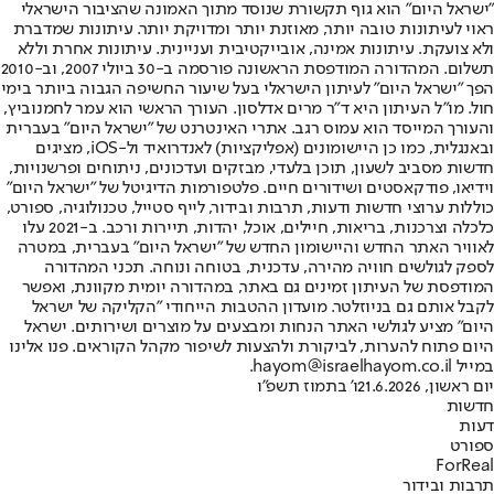
"ישראל היום" הוא גוף תקשורת שנוסד מתוך האמונה שהציבור הישראלי
ראוי לעיתונות טובה יותר, מאוזנת יותר ומדויקת יותר. עיתונות שמדברת
ולא צועקת. עיתונות אמינה, אובייקטיבית ועניינית. עיתונות אחרת וללא
תשלום. המהדורה המודפסת הראשונה פורסמה ב-30 ביולי 2007, וב-2010
הפך "ישראל היום" לעיתון הישראלי בעל שיעור החשיפה הגבוה ביותר בימי
חול. מו"ל העיתון היא ד"ר מרים אדלסון. העורך הראשי הוא עמר לחמנוביץ,
והעורך המייסד הוא עמוס רגב. אתרי האינטרנט של "ישראל היום" בעברית
ובאנגלית, כמו כן היישומונים (אפליקציות) לאנדרואיד ול-iOS, מציגים
חדשות מסביב לשעון, תוכן בלעדי, מבזקים ועדכונים, ניתוחים ופרשנויות,
וידיאו, פודקאסטים ושידורים חיים. פלטפורמות הדיגיטל של "ישראל היום"
כוללות ערוצי חדשות ודעות, תרבות ובידור, לייף סטייל, טכנולוגיה, ספורט,
כלכלה וצרכנות, בריאות, חיילים, אוכל, יהדות, תיירות ורכב. ב-2021 עלו
לאוויר האתר החדש והיישומון החדש של "ישראל היום" בעברית, במטרה
לספק לגולשים חוויה מהירה, עדכנית, בטוחה ונוחה. תכני המהדורה
המודפסת של העיתון זמינים גם באתר, במהדורה יומית מקוונת, ואפשר
לקבל אותם גם בניוזלטר. מועדון ההטבות הייחודי "הקליקה של ישראל
היום" מציע לגולשי האתר הנחות ומבצעים על מוצרים ושירותים. ישראל
היום פתוח להערות, לביקורת ולהצעות לשיפור מקהל הקוראים. פנו אלינו
במייל hayom@israelhayom.co.il.
יום ראשון, 21.6.2026
ו' בתמוז תשפ"ו
חדשות
דעות
ספורט
ForReal
תרבות ובידור