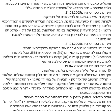
ואנגליס פאבלידיס חגג שלושער תוך חצי שעה • האוהדים איבדו סבלנות
כלפי השוער שחזר מפרישה: "אפשר לבטל את החוזה שלו"
מערכת ספורט היום
21.01.2025
בדקה ה-96: 4:5 משוגע לברצלונה על בנפיקה
למרות טעויות מזעזעות בהגנה, הבלאוגרנה הצליחו להשלים מהפך דרמטי
בליסבון • צמדים לרוברט לבנדובסקי וראפיניה, שהכריע עמוק בתוספת
הזמן • ליברפול עדיין מושלמת בליגת האלופות עם 1:2 על ליל • אתלטיקו
מדריד הכניעה את לברקוזן בדקה ה-90, עומרי גלזר הפסיד לפ.ס.וו
איינדהובן
מערכת ספורט היום
21.01.2025
אחרי 3:3 דרמטי: אינטר עברה את בנפיקה בדרך לחצי הגמר
ניקולו בארלה כבש שער מוקדם (14), אורסנס איזן (38), אבל לאוטרו
מרטינס (65) וחואקין קוראה (78) קבעו 1:3 לנראזורי • הפורטוגלים הצליחו
לאזן בעזרת שערים מאוחרים של סילבה ומוסא
מערכת ספורט היום
19.04.2023
10 נקודות: על הלילה המרשים בליגת האלופות
איך פפ גווארדיולה תיקן את עצמו • מה מיוחד בג'ון סטונס וארלינג הולאנד
• החלק החשוב של אדרסון • הבעיה של באיירן מינכן • ההתלהבות של
סימונה אינזאגי • החושך של בנפיקה • האור של אלסנדרו באסטוני • למה
לצפות מרומולו לוקאקו • ומי מפחדים מאנדרה אוננה? • דור הופמן מסכם
דור הופמן
12.04.2023
עולם מופלא: באיירן מינכן חייבת להחזיר את הכבוד האבוד
ניצחון של בנפיקה על פורטו יקרב אותה לאליפות ממשית • ה"אולד פירם"
בסקוטלנד בין סלטיק וריינג'ס • והבווארים ינסו להתאושש מההדחה
המפתיעה מהגביע מול פרייבורג • וגם: כל אירועי הספורט הבולטים