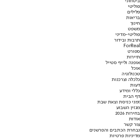
ביטחוני
פוליטי
פלילים
בריאות
חינוך
משפט
פוליטי-מדיני
תרבות ובידור
ForReal
ספורט
תיירות
אופנה ולייף סטייל
אוכל
טכנולוגיה
כלכלה וצרכנות
דעות
כללי ומידע
דף הבית
זמני כניסת וצאת שבת
מגזין השבוע
בחירות 2026
אודות
צור קשר
נבחרת הכתבים והפרשנים
מדיניות פרטיות