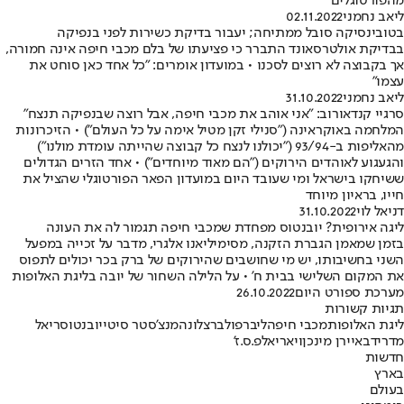
מהפורטוגלים
ליאב נחמני
02.11.2022
בטובינסיקה סובל ממתיחה; יעבור בדיקת כשירות לפני בנפיקה
בבדיקת אולטרסאונד התברר כי פציעתו של בלם מכבי חיפה אינה חמורה,
אך בקבוצה לא רוצים לסכנו • במועדון אומרים: "כל אחד כאן סוחט את
עצמו"
ליאב נחמני
31.10.2022
סרגיי קנדאורוב: "אני אוהב את מכבי חיפה, אבל רוצה שבנפיקה תנצח"
המלחמה באוקראינה ("סנילי זקן מטיל אימה על כל העולם") • הזיכרונות
מהאליפות ב-93/94 ("יכולנו לנצח כל קבוצה שהייתה עומדת מולנו")
והגעגוע לאוהדים הירוקים ("הם מאוד מיוחדים") • אחד הזרים הגדולים
ששיחקו בישראל ומי שעובד היום במועדון הפאר הפורטוגלי שהציל את
חייו, בראיון מיוחד
דניאל לוי
31.10.2022
ליגה אירופית? יובנטוס מפחדת שמכבי חיפה תגמור לה את העונה
בזמן שמאמן הגברת הזקנה, מסימיליאנו אלגרי, מדבר על זכייה במפעל
השני בחשיבותו, יש מי שחושבים שהירוקים של ברק בכר יכולים לתפוס
את המקום השלישי בבית ח' • על הלילה השחור של יובה בליגת האלופות
מערכת ספורט היום
26.10.2022
תגיות קשורות
ליגת האלופות
מכבי חיפה
ליברפול
ברצלונה
מנצ'סטר סיטי
יובנטוס
ריאל
מדריד
באיירן מינכן
ויאריאל
פ.ס.ז'
חדשות
בארץ
בעולם