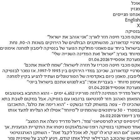
אוכל
מגזין
אנחנו מגייסים
English
X
בנפיקה
אקס מכבי חיפה חזר לארץ: "אני אוהב את ישראל"
סרגיי קנדאורוב, מהשחקנים הבולטים של הירוקים בשנות ה-90, נחת
בישראל ביחד עם מאמני מחלקת הנוער של בנפיקה ליסבון למחנה אימונים
מיוחד בארץ: "ישראל זאת המדינה השנייה שלי"
מערכת אופסייד
01.06.2026
אקס מכבי חיפה מכריז על חזרה לישראל: "שמח לראות אתכם"
סרגיי קנדאורוב, שכיכב במדי הירוקים בין 1993 ל-1997, אז נמכר לבנפיקה
ליסבון, מאמן כיום באקדמיה של הפורטוגלים ועתיד להגיע בקיץ למחנה
אימון מיוחד • בעברית אמר: "בא לפגוש אתכם בישראל ביוני"
מערכת אופסייד
01.04.2026
ריאל מדריד המתינה לז'וזה מוריניו 4,652 ימים - והוא התחבא באוטובוס
המאמן האהוב חזר לסנטיאגו ברנבאו עם בנפיקה, אבל במקום לשבת בתא
שהכינו לו - צפה במשחק לבד ובשקט • "הוא רימה את כולם", התאכזבו
בספרד • 30 עיתונאים שהמתינו ל"מיוחד" אפילו לא הצליחו לתעד אותו
נדב דימנד
26.02.2026
"ויניסיוס קרא לפרסטיאני 'גמד', ריאל מדריד ניצלה את המצב"
אחד משחקני בנפיקה רומז שהבלאנקוס ניפחו את התקרית הגזענית, אך
טוען: "אם הוא קרא לו 'קוף', לא אוכל לקבל זאת" • השחקן הארגנטינאי
מאשים שהכוכב הברזילאי קילל אותו קודם, ויגיע לקרב על שמינית גמר