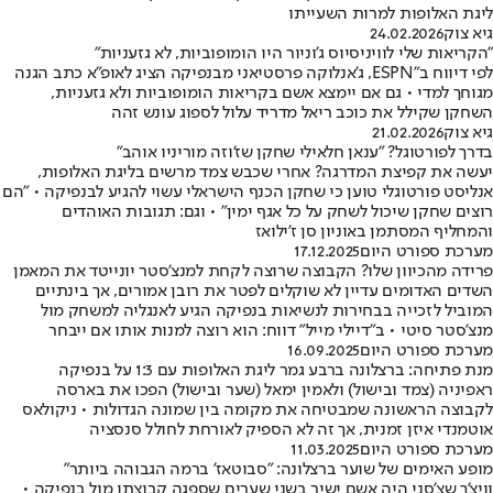
ליגת האלופות למרות השעייתו
גיא צוק
24.02.2026
"הקריאות שלי לוויניסיוס ג'וניור היו הומופוביות, לא גזעניות"
לפי דיווח ב"ESPN, ג'אנלוקה פרסטיאני מבנפיקה הציג לאופ"א כתב הגנה
מגוחך למדי • גם אם יימצא אשם בקריאות הומופוביות ולא גזעניות,
השחקן שקילל את כוכב ריאל מדריד עלול לספוג עונש זהה
גיא צוק
21.02.2026
בדרך לפורטוגל? "ענאן חלאילי שחקן שז'וזה מוריניו אוהב"
יעשה את קפיצת המדרגה? אחרי שכבש צמד מרשים בליגת האלופות,
אנליסט פורטוגלי טוען כי שחקן הכנף הישראלי עשוי להגיע לבנפיקה • "הם
רוצים שחקן שיכול לשחק על כל אגף ימין" • וגם: תגובות האוהדים
והמחליף המסתמן באוניון סן ז'ילואז
מערכת ספורט היום
17.12.2025
פרידה מהכיוון שלו? הקבוצה שרוצה לקחת למנצ'סטר יונייטד את המאמן
השדים האדומים עדיין לא שוקלים לפטר את רובן אמורים, אך בינתיים
המוביל לזכייה בבחירות לנשיאות בנפיקה הגיע לאנגליה למשחק מול
מנצ'סטר סיטי • ב"דיילי מייל" דווח: הוא רוצה למנות אותו אם ייבחר
מערכת ספורט היום
16.09.2025
מנת פתיחה: ברצלונה ברבע גמר ליגת האלופות עם 1:3 על בנפיקה
ראפיניה (צמד ובישול) ולאמין ימאל (שער ובישול) הפכו את בארסה
לקבוצה הראשונה שמבטיחה את מקומה בין שמונה הגדולות • ניקולאס
אוטמנדי איזן זמנית, אך זה לא הספיק לאורחת לחולל סנסציה
מערכת ספורט היום
11.03.2025
מופע האימים של שוער ברצלונה: "סבוטאז' ברמה הגבוהה ביותר"
וויצ'ך שצ'סני היה אשם ישיר בשני שערים שספגה קבוצתו מול בנפיקה •