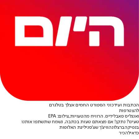
הכתבות ועידכוני הספורט החמים אצלך בטלגרם
להצטרפות
ואנגליס פאבלידיס. הרוויח מהטעויות,צילום: EPA
טעינו? נתקן! אם מצאתם טעות בכתבה, נשמח שתשתפו אותנו
בנפיקה
ברצלונה
וויצ'ך שצ'סני
ליגת האלופות
כדאי
להכיר