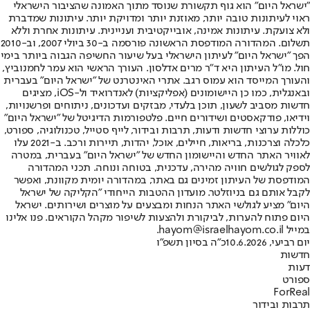
"ישראל היום" הוא גוף תקשורת שנוסד מתוך האמונה שהציבור הישראלי
ראוי לעיתונות טובה יותר, מאוזנת יותר ומדויקת יותר. עיתונות שמדברת
ולא צועקת. עיתונות אמינה, אובייקטיבית ועניינית. עיתונות אחרת וללא
תשלום. המהדורה המודפסת הראשונה פורסמה ב-30 ביולי 2007, וב-2010
הפך "ישראל היום" לעיתון הישראלי בעל שיעור החשיפה הגבוה ביותר בימי
חול. מו"ל העיתון היא ד"ר מרים אדלסון. העורך הראשי הוא עמר לחמנוביץ,
והעורך המייסד הוא עמוס רגב. אתרי האינטרנט של "ישראל היום" בעברית
ובאנגלית, כמו כן היישומונים (אפליקציות) לאנדרואיד ול-iOS, מציגים
חדשות מסביב לשעון, תוכן בלעדי, מבזקים ועדכונים, ניתוחים ופרשנויות,
וידיאו, פודקאסטים ושידורים חיים. פלטפורמות הדיגיטל של "ישראל היום"
כוללות ערוצי חדשות ודעות, תרבות ובידור, לייף סטייל, טכנולוגיה, ספורט,
כלכלה וצרכנות, בריאות, חיילים, אוכל, יהדות, תיירות ורכב. ב-2021 עלו
לאוויר האתר החדש והיישומון החדש של "ישראל היום" בעברית, במטרה
לספק לגולשים חוויה מהירה, עדכנית, בטוחה ונוחה. תכני המהדורה
המודפסת של העיתון זמינים גם באתר, במהדורה יומית מקוונת, ואפשר
לקבל אותם גם בניוזלטר. מועדון ההטבות הייחודי "הקליקה של ישראל
היום" מציע לגולשי האתר הנחות ומבצעים על מוצרים ושירותים. ישראל
היום פתוח להערות, לביקורת ולהצעות לשיפור מקהל הקוראים. פנו אלינו
במייל hayom@israelhayom.co.il.
יום רביעי, 10.6.2026
כ"ה בסיון תשפ"ו
חדשות
דעות
ספורט
ForReal
תרבות ובידור