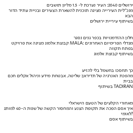
ירושלים 2040: העיר נערכת ל- 1.5 מליון תושבים
מנכ"לית העירייה מציגה תוכנית להשארת הצעירים ובניית עתיד הדור
הבא
בשיתוף עיריית ירושלים
חלון ההזדמנויות בכפר גנים נסגר
קבוצת אלמוג מציגה את פרויקט MALA: מגדלי הפרימיום האחרונים
בפתח תקווה
בשיתוף קבוצת אלמוג
כך תחסכו בחשמל בלי להזיע
מהפכת האנרגיה של תדיראן: שליטה, אבטחת מידע וניהול אקלים חכם
בבית
בשיתוף TADIRAN
מאחורי הקלעים של הטעם הישראלי
איך אסם הפכה את תקופת הצנע והמחסור הקשה של שנות ה-40 למותג
לאומי?
בשיתוף אסם