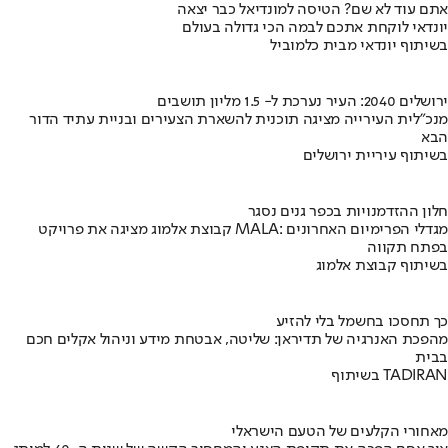
אתם עוד לא שם? הטיסה למונדיאל כבר יצאה
יונדאי לוקחת אתכם לבמה הכי גדולה בעולם
בשיתוף יונדאי מבית כלמוביל
ירושלים 2040: העיר נערכת ל- 1.5 מליון תושבים
מנכ"לית העירייה מציגה תוכנית להשארת הצעירים ובניית עתיד הדור
הבא
בשיתוף עיריית ירושלים
חלון ההזדמנויות בכפר גנים נסגר
קבוצת אלמוג מציגה את פרויקט MALA: מגדלי הפרימיום האחרונים
בפתח תקווה
בשיתוף קבוצת אלמוג
כך תחסכו בחשמל בלי להזיע
מהפכת האנרגיה של תדיראן: שליטה, אבטחת מידע וניהול אקלים חכם
בבית
בשיתוף TADIRAN
מאחורי הקלעים של הטעם הישראלי