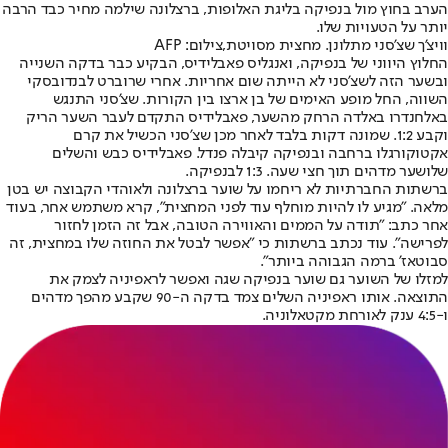
הערב בחוץ מול בנפיקה בליגת האלופות, ברצלונה שילמה מחיר כבד הרבה
יותר על הטעויות שלו.
וויצ'ך שצ'סני מתלונן. מחצית מסויטת,צילום: AFP
החלוץ היווני של בנפיקה, ואנגליס פאבלידיס, הבקיע כבר בדקה השנייה
ובשער הזה לשצ'סני לא הייתה שום אחריות. אחרי שרוברט לבנדובסקי
השווה, החל מופע האימים של בן ארצו בין הקורות. שצ'סני התנגש
באלחנדרו באלדה הרחק מהשער, פאבלידיס התקדם לעבר השער הריק
וקבע 1:2. שמונה דקות בלבד לאחר מכן שצ'סני הכשיל את קרם
אקטוקורגלו ברחבה ובנפיקה קיבלה פנדל. פאבלידיס כבש והשלים
שלושער מדהים תוך חצי שעה. 1:3 לבנפיקה.
ברשתות החברתיות לא ריחמו על שוער ברצלונה ולאוהדי הקבוצה יש בטן
מלאה. "מגיע לו להיות מוחלף עוד לפני המחצית", קרא משתמש אחר, בעוד
אחר כתב: "תודה על הממים והאווירה הטובה, אבל זה הזמן לחזור
לפרישה". עוד נכתב ברשתות כי "אפשר לבטל את החוזה שלו במחצית, זה
סבוטאז' ברמה הגבוהה ביותר".
למזלו של השוער גם שוער בנפיקה שגה ואפשר לראפיניה לצמק את
התוצאה. אותו ראפיניה השלים צמד בדקה ה-90 שקבע מהפך מדהים
ו-4:5 ענק לאורחת מקטאלוניה.