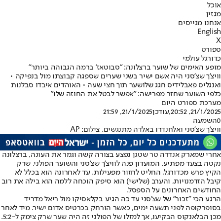
אוכל
מגזין
אנחנו מגייסים
English
X
ספורט
כדורגל עולמי
מופע האימים של שוער ברצלונה: "סבוטאז' ברמה הגבוהה ביותר"
וויצ'ך שצ'סני היה אשם ישיר בשני שערים שספגה קבוצתו מול בנפיקה •
ואנגליס פאבלידיס חגג שלושער תוך חצי שעה • האוהדים איבדו סבלנות
כלפי השוער שחזר מפרישה: "אפשר לבטל את החוזה שלו"
מערכת ספורט היום
21/1/2025, 20:52
,עודכן
21/1/2025, 21:59
0
השמעה
וויצ'ך שצ'סני ואלחנדרו באלדה מתנגשים. צילום: AP
אחרי שמארק אנדרה טר שטגן נפצע בצורה קשה וגמר את העונה, ברצלונה
נקטה בצעד מפתיע. המועדון פנה לוויצ'ך שצ'סני והשוער הפולני, שרק
הקיץ פרש מכדורגל, החליט לחזור מפעילות. עד לאחרונה הוא בכלל לא
קיבל הזדמנויות, והערב (שלישי) הוא סיפק הוכחה ללמה הוא בילה את רוב
החודשים האחרונים על הספסל.
הרגע הכי "זכור" של שצ'סני עד כה הגיע בקלאסיקו מול ריאל מדריד
בסופרקופה לפני תשעה ימים, כאשר הורחק בכרטיס אדום ישיר. מיד לאחר
מכן הבלאנקוס הבקיעו, אך למזלו של הפולני זה היה שער שרק צימק ל-5:2.