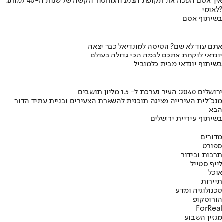
איך אסם הפכה את תקופת הצנע והמחסור הקשה של שנות ה-40 למותג
לאומי?
בשיתוף אסם
אתם עוד לא שם? הטיסה למונדיאל כבר יצאה
יונדאי לוקחת אתכם לבמה הכי גדולה בעולם
בשיתוף יונדאי מבית כלמוביל
ירושלים 2040: העיר נערכת ל- 1.5 מליון תושבים
מנכ"לית העירייה מציגה תוכנית להשארת הצעירים ובניית עתיד הדור
הבא
בשיתוף עיריית ירושלים
מדורים
ספורט
תרבות ובידור
לייף סטייל
אוכל
תיירות
טכנולוגיה ומדע
הורוסקופ
ForReal
מגזין השבוע