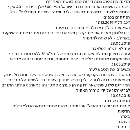
מדינה בתנופה: כמה דירות נבנו בעשור האחרון?
בשמונה השנים האחרונות נבנו בישראל מעל 300 אלף דירות - 40 אלף
בממוצע לשנה • כמה בנו ביישוב שלכם ומיהי שיאנית המגדלים? • כל
הנתונים בפנים
זאב קליין
17.12.2019
השקעות נדל"ן בארה"ב – סיכונים וכדאיות
בן סולומון מארח את אור קיצי'ן ושניהם יחד חוקרים את כדאיות ההשקעה
בארה"ב • לא שווה להחמיץ
28.06.2018
עוד לא תמ"א המלאכה
עזרה ובצרון מנהלת עשרות פרויקטים של תמ"א 38 ללא מטרות רווח •
הפרויקטים מגוונים וכוללים: עיבוי ותוספת, וגם הריסה ובנייה מחדש
31.05.2018
משיבים את הטבע לעיר
מחסור בעתודות הקרקע בישראל הביא לכך שבשנים האחרונות חל זינוק
משמעותי בבניה לגובה, ולכן נדרש פתרון יצירתי כדי לשמור על סביבת
המגורים שלנו, שתישאר ירוקה הן כערך אסתטי והן כמארג אקולוגי התורם
לבריאותנו על ידי טיהור האוויר
10.05.2018
תגיות קשורות
איכות הסביבה
בנייה
נדל"ן
ארכיטקטורה
גינה
תמ
דירות
ארה
נדל
מגדלים
חדשות
בארץ
בעולם
ביטחוני