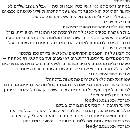
חברתית?
בניינים נראים לנו כמו גושי בטון, אבן וזכוכית – אבל העיצוב שלהם לא
מיועד רק ליופי; הוא מסוגל להשפיע על ההתנהגות שלנו כשאנחנו נמצאים
בהם. אלה השיקולים הפסיכולוגיים שמנחים ארכיטקטים
פידי
16.05.2025
מבנים בלתי אפשריים שהפכו למציאות
בית האופרה בסידני לא יכול היה להיבנות לפי התוכנית המקורית, בורג’
חליפה דרש שיטות בנייה חדשות ואחד המלונות היוקרתיים ביותר בסין
נבנה כמעט כולו מתחת לאדמה. הנה כמה מהבניינים המרשימים בעולם
פידי
05.05.2025
אל תבנו על זה: המבנים המדהימים שלא יצאו בדיוק כמו בתכנון
החל ממגדלים עקומים, דרך גשרים לא יציבים ועד בניין ששורף מכוניות –
כשאדריכלים מתכננים מבנים מפוארים, לפעמים הם שוכחים שהם צריכים
לא רק להיראות טוב, אלא גם לשרוד עשרות שנים בסביבה אמתית
יאיר מור
,
פידי
31.03.2025
עפות אל מותן: למה ציפורים מתנגשות בחלונות?
המוני ציפורים מתות בכל שנה מהתנגשות בחלונות של בניינים. מה גורם
לציפורים לעוף דווקא על מבנים אנושיים כשיש להן את כל השמים לפניהן,
והאם ניתן למנוע זאת?
מערכת feedy
20.02.2024
סין על הגובה: 11 הבניינים הגבוהים בעולם
כולם יודעים שהבניין הגבוה בעולם הוא הבורג’ חליפה – אבל אילו עוד
בניינים נמצאים איתו ברשימת המבנים הגבוהים בעולם? קבלו את 10
המקומות הראשונים, שכוללים 11 בניינים – וכמעט כולם בסין
מערכת feedy
12.02.2024