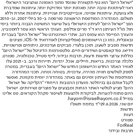
"ישראל היום" הוא גוף תקשורת שנוסד מתוך האמונה שהציבור הישראלי
ראוי לעיתונות טובה יותר, מאוזנת יותר ומדויקת יותר. עיתונות שמדברת
ולא צועקת. עיתונות אמינה, אובייקטיבית ועניינית. עיתונות אחרת וללא
תשלום. המהדורה המודפסת הראשונה פורסמה ב-30 ביולי 2007, וב-2010
הפך "ישראל היום" לעיתון הישראלי בעל שיעור החשיפה הגבוה ביותר בימי
חול. מו"ל העיתון היא ד"ר מרים אדלסון. העורך הראשי הוא עמר לחמנוביץ,
והעורך המייסד הוא עמוס רגב. אתרי האינטרנט של "ישראל היום" בעברית
ובאנגלית, כמו כן היישומונים (אפליקציות) לאנדרואיד ול-iOS, מציגים
חדשות מסביב לשעון, תוכן בלעדי, מבזקים ועדכונים, ניתוחים ופרשנויות,
וידיאו, פודקאסטים ושידורים חיים. פלטפורמות הדיגיטל של "ישראל היום"
כוללות ערוצי חדשות ודעות, תרבות ובידור, לייף סטייל, טכנולוגיה, ספורט,
כלכלה וצרכנות, בריאות, חיילים, אוכל, יהדות, תיירות ורכב. ב-2021 עלו
לאוויר האתר החדש והיישומון החדש של "ישראל היום" בעברית, במטרה
לספק לגולשים חוויה מהירה, עדכנית, בטוחה ונוחה. תכני המהדורה
המודפסת של העיתון זמינים גם באתר, במהדורה יומית מקוונת, ואפשר
לקבל אותם גם בניוזלטר. מועדון ההטבות הייחודי "הקליקה של ישראל
היום" מציע לגולשי האתר הנחות ומבצעים על מוצרים ושירותים. ישראל
היום פתוח להערות, לביקורת ולהצעות לשיפור מקהל הקוראים. פנו אלינו
במייל hayom@israelhayom.co.il.
יום שני, 29.6.2026
י"ד בתמוז תשפ"ו
חדשות
דעות
ספורט
ForReal
תרבות ובידור