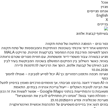
אוכל
מגזין
אנחנו מגייסים
English
X
בניינים
בשיתוף קבוצת אלמוג
כפר גנים - הפסגה החדשה של פתח תקווה
החיפוש אחר דיור איכותי בשכונות הוותיקות והמבוססות של פתח תקווה
הופך למשימה מורכבת נוכח המחסור בקרקעות זמינות. פרויקט MALA
מגיע כבשורה עבור משפרי דיור ומשפחות, עם חווית מגורים שטרם נראתה
באזור, כאשר השילוב בין המיקום המושלם בשכונה המבוקשת בעיר לבין
הגב האיתן של קבוצת אלמוג, הופך את הרכישה להזדמנות נדירה
10.06.2026
טעינה חכמה ותזמון רמזורים: כך AI יכול לסייע לסביבה - ואפילו לחסוך
כסף
ה-AI מעורר דאגה בהיבט סביבתי, אך מומחים מרכזים מאמץ בניסיון לתעל
את הבינה לטובת האקלים • ייעול צריכת אנרגיה בבתים, התאמת
משאבות גז והסתייעות בנתוני Google Maps - אפשר לעשות את זה נכון
• מנהלת מוצר בגוגל: "אנחנו רק מתחילים להבין את הפוטנציאל"
מערכת טכנולוגיה ומדע היום
23.10.2025
בונים רגש: איך בניינים משפיעים על התנהגות אנושית ואינטראקציה