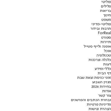
פוליטי
פלילים
בריאות
חינוך
משפט
פוליטי-מדיני
תרבות ובידור
ForReal
ספורט
תיירות
אופנה ולייף סטייל
אוכל
טכנולוגיה
כלכלה וצרכנות
דעות
כללי ומידע
דף הבית
זמני כניסת וצאת שבת
מגזין השבוע
בחירות 2026
אודות
צור קשר
נבחרת הכתבים והפרשנים
מדיניות פרטיות
הצהרת נגישות