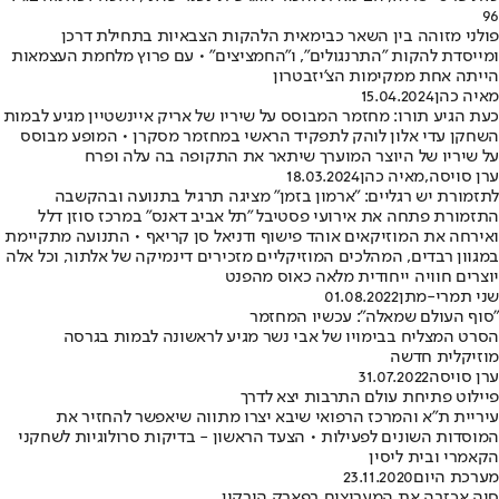
96
פולני מזוהה בין השאר כבימאית הלהקות הצבאיות בתחילת דרכן
ומייסדת להקות "התרנגולים", ו"החמציצים" • עם פרוץ מלחמת העצמאות
הייתה אחת ממקימות הצ'יזבטרון
מאיה כהן
15.04.2024
כעת הגיע תורו: מחזמר המבוסס על שיריו של אריק איינשטיין מגיע לבמות
השחקן עדי אלון לוהק לתפקיד הראשי במחזמר מסקרן • המופע מבוסס
על שיריו של היוצר המוערך שיתאר את התקופה בה עלה ופרח
ערן סויסה
,
מאיה כהן
18.03.2024
לתזמורת יש רגליים: "ארמון בזמן" מציגה תרגיל בתנועה ובהקשבה
התזמורת פתחה את אירועי פסטיבל "תל אביב דאנס" במרכז סוזן דלל
ואירחה את המוזיקאים אוהד פישוף ודניאל סן קריאף • התנועה מתקיימת
במגוון רבדים, המהלכים המוזיקליים מזכירים דינמיקה של אלתור, וכל אלה
יוצרים חוויה ייחודית מלאה כאוס מהפנט
שני תמרי-מתן
01.08.2022
"סוף העולם שמאלה": עכשיו המחזמר
הסרט המצליח בבימויו של אבי נשר מגיע לראשונה לבמות בגרסה
מוזיקלית חדשה
ערן סויסה
31.07.2022
פיילוט פתיחת עולם התרבות יצא לדרך
עיריית ת"א והמרכז הרפואי שיבא יצרו מתווה שיאפשר להחזיר את
המוסדות השונים לפעילות • הצעד הראשון - בדיקות סרולוגיות לשחקני
הקאמרי ובית ליסין
מערכת היום
23.11.2020
סיה אכזבה את המעריצים בפארק הירקון