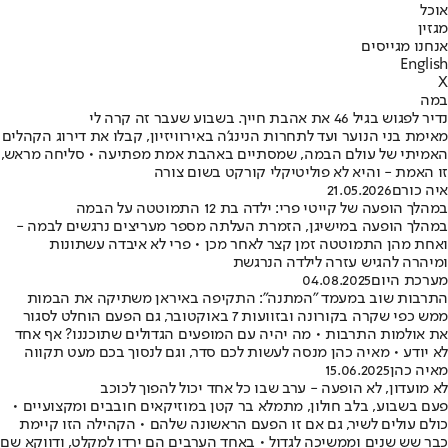
אוכל
מגזין
אנחנו מגייסים
English
X
במה
נדיר לפגוש בגיל 46 את אהבת חייך. בשבוע שעבר זה קרה לי
מאימת בני הנוער ועד לתחרות הנינג'ה באירוויזיון, קבלו את דירוג הקהלים
האמיתי של עולם הבמה, שמסתיים באהבת אמת מפתיעה • סליחה מראש,
זו האמת - והיא לא פוליטיקלי קורקט בשום צורה
איה כורם
21.05.2026
במהלך הופעה של קייטי פרי: ילדה בת 12 התמוטטה על הבמה
במהלך הופעה במישיגן, הזמרת העלתה מספר מעריצים נרגשים לבמה -
ואחת מהן התמוטטה זמן קצר לאחר מכן • פרי לא איבדה עשתונות
ומיהרה להגיש עזרה לילדה הנרגשת
מערכת היום
04.08.2025
התרבות שוב במעמד "המתנה": התקיפה באיראן משתיקה את הבמות
ממש כפי שקרה בקורונה ובזוועות 7 באוקטובר, גם הפעם הוחלט לסגור
את אולמות התרבות • מה יהיה עם המופעים הגדולים שתוכננו? אף אחד
לא יודע • מאיה כהן מנסה לעשות לכם סדר, וגם לנסוך בכם מעט תקווה
מאיה כהן
15.06.2025
לא מועדון, לא הופעה - ערב שבו כל אחד יכול להפוך לכוכב
פעם בשבוע, בלב חולון, מתמלא בר קטן במוזיקאים חובבים ומקצועיים •
כולם עולים לשיר, גם אם זו הפעם הראשונה שלהם • הקהילה הזו קיימת
כבר שש שנים וממשיכה לגדול • באחד הערבים הם ירדו למקלט, ודווקא שם