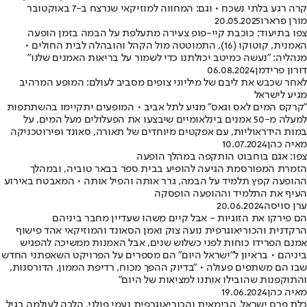
קרה רגע בלתי נשכח • וגם: המחווה למוזיקאי שנרצח ב-7 באוקטובר
מורן פרארו
20.05.2025
צפו בתיעוד: כוכבת קיי-פופ צעירה מתעלפת על הבמה בזמן הופעה
האמנית, קוטוקו (16), התמוטטה מול הקהל והובהלה לבית החולים •
מנהליה: "נעשה כמיטב יכולתנו כדי לשמור על בריאות האמנים שלנו"
דורון פרידמן
06.08.2024
לאחר שכבש את ליבם של מיליוני צופים מסביב לעולם: המופע המרהיב
מגיע לישראל
"קרקס המים לאס וגאס" מגיע לתל אביב • המופעים יתקיימו בהשתתפות
למעלה מ-50 אמנים בינלאומיים שיבצעו את הפעלולים מעל המים, על
במות הידראוליות, עם אפקטים מיוחדים של תאורה, סאונד ופירוטכניקה
מאיה כהן
10.07.2024
צפו: אגם בוחבוט הותקפה במהלך הופעה
הזמרת המפורסמת הגיעה להופיע בבית ספר בבאר טוביה, ובמהלך
ההופעה קפץ תלמיד על הבמה, גרר אותה והפיל אותה • המאבטח באירוע
העיף את התלמיד וההופעה הופסקה
ערן סויסה
20.06.2024
הם פירקו את הזוגיות - אבל קיים משהו שעדיין מחבר ביניהם
הרקדנית והכוריאוגרפית נועה צוק ואמן הסאונד והמוזיקאי אהד פישוף
אמנם הפרידו כוחות לפני כשלוש שנים, אבל האמנות ממשיכה להפגיש
ביניהם • בראיון ל"ישראל היום" הם מספרים על הפרויקט השאפתני החדש
שבו הם משתפים פעולה • "בדיוק ההפך מכוח, רדיפת הממון, הדורסנות,
והתוקפנות שהובילו אותנו למציאות של היום"
מאיה כהן
19.06.2024
כלת פרס ישראל, הבימאית והכוריאוגרפית נעמי פולני, הלכה לעולמה בגיל