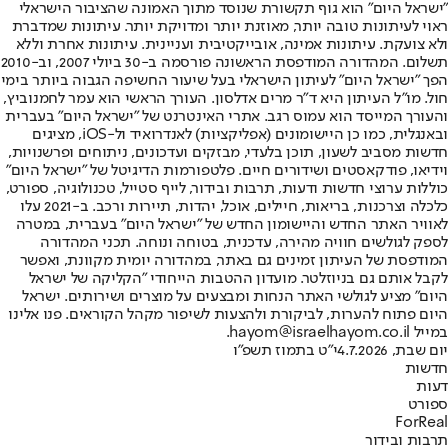
"ישראל היום" הוא גוף תקשורת שנוסד מתוך האמונה שהציבור הישראלי
ראוי לעיתונות טובה יותר, מאוזנת יותר ומדויקת יותר. עיתונות שמדברת
ולא צועקת. עיתונות אמינה, אובייקטיבית ועניינית. עיתונות אחרת וללא
תשלום. המהדורה המודפסת הראשונה פורסמה ב-30 ביולי 2007, וב-2010
הפך "ישראל היום" לעיתון הישראלי בעל שיעור החשיפה הגבוה ביותר בימי
חול. מו"ל העיתון היא ד"ר מרים אדלסון. העורך הראשי הוא עמר לחמנוביץ,
והעורך המייסד הוא עמוס רגב. אתרי האינטרנט של "ישראל היום" בעברית
ובאנגלית, כמו כן היישומונים (אפליקציות) לאנדרואיד ול-iOS, מציגים
חדשות מסביב לשעון, תוכן בלעדי, מבזקים ועדכונים, ניתוחים ופרשנויות,
וידיאו, פודקאסטים ושידורים חיים. פלטפורמות הדיגיטל של "ישראל היום"
כוללות ערוצי חדשות ודעות, תרבות ובידור, לייף סטייל, טכנולוגיה, ספורט,
כלכלה וצרכנות, בריאות, חיילים, אוכל, יהדות, תיירות ורכב. ב-2021 עלו
לאוויר האתר החדש והיישומון החדש של "ישראל היום" בעברית, במטרה
לספק לגולשים חוויה מהירה, עדכנית, בטוחה ונוחה. תכני המהדורה
המודפסת של העיתון זמינים גם באתר, במהדורה יומית מקוונת, ואפשר
לקבל אותם גם בניוזלטר. מועדון ההטבות הייחודי "הקליקה של ישראל
היום" מציע לגולשי האתר הנחות ומבצעים על מוצרים ושירותים. ישראל
היום פתוח להערות, לביקורת ולהצעות לשיפור מקהל הקוראים. פנו אלינו
במייל hayom@israelhayom.co.il.
יום שבת, 4.7.2026
י"ט בתמוז תשפ"ו
חדשות
דעות
ספורט
ForReal
תרבות ובידור