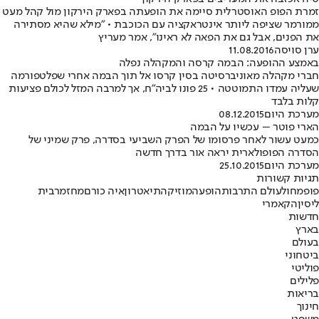
זמרת הפופ האוסטרלית סיימה את הופעתה בפארק הירקון מול קהל מעט
ממורמר שציפה ליותר אינטראקציה עם הכוכבת • "מילא שהיא מסתירה
את הפנים, אבל גם את הפאה לא ראינו", אמר מעריץ
ערן סויסה
11.08.2016
באמצע ההופעה: הבמה קרסה והמקהלה נפלה
חברי מקהלה מאוניברסיטה בסין קרסו אל תוך הבמה אחרי שפלטפורמה
שעליה עמדו התמוטטה • 25 פונו לביה"ח, אך למרבה המזל לכולם פציעות
קלות בלבד
מערכת היום
08.12.2015
הארי פוטר – עכשיו על הבמה
כמעט עשור לאחר פרסומו של הפרק השביעי בסדרה, פרק שמיני של
הסדרה הפופולארית יראה אור בדרך חדשה
מערכת היום
25.10.2015
תגיות קשורות
פופ
מחול
עולם התרבות
הופעה
מוזיקה
תיאטרון
איה כורם
מחזמר
בית
ליסין
הקאמרי
חדשות
בארץ
בעולם
ביטחוני
פוליטי
פלילים
בריאות
חינוך