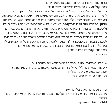
ברור מתי ואם הם יפתחו שוב את שעריהם.
בית קולנוע של יס פלאנט,צילום: אייל תגר
הקהל הישראלי כבר רגיל למורכבות של החיים בישראל, ובתוך כך גם
לתנודות שהיא מביאה איתה. אבל אם יש משהו אחד שלמדנו גם מהמגיפה
העולמית שסגרה את עולם התרבות לשנה, וגם מהמלחמה הקשה שאנחנו
עדיין בתוכה עוד לפני התקיפה באיראן, זה שהתרבות כאן היא צורך חיוני
ולא מותרות. בתוך הכאוס הכללי שכולנו חווים, אחד הדברים שמעניקים
מזור לנפש ומסייעים בשיקום המתבקש כל כך - זה התרבות והאמנות.
יש לקוות שעולם התרבות יחזור לפעילות בהקדם ושהקהל הישראלי יוכל
לשבת בבטחה באולמות ולהתמסר לאסקפיזם ולהנאה שכל כך מגיעים לו.
טעינו? נתקן! אם מצאתם טעות בכתבה, נשמח שתשתפו אותנו
במה
מוזיקה
קולנוע
תיאטרון
כדאי
להכיר
שופינג, אמנות ואוכל: המרכז המתחדש של מזרח י-ם
קפיצה קטנה לחו"ל: טיילת חדשה, מיצגי אמנות, וכיכרות משופצות
בהשקעה של 100 מיליון ₪
בשיתוף עיריית ירושלים
כך תחסכו בחשמל בלי להזיע
מהפכת האנרגיה של תדיראן: שליטה, אבטחת מידע וניהול אקלים חכם
בבית
בשיתוף TADIRAN