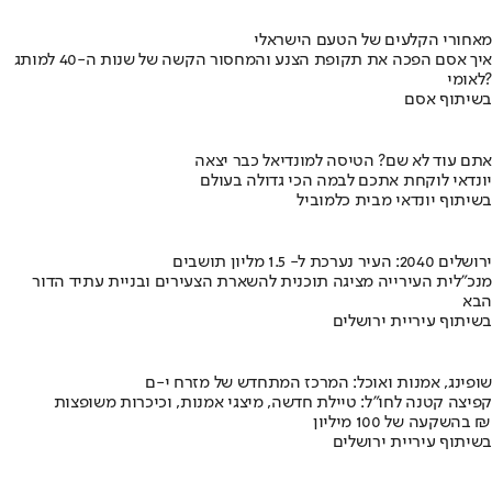
מאחורי הקלעים של הטעם הישראלי
איך אסם הפכה את תקופת הצנע והמחסור הקשה של שנות ה-40 למותג
לאומי?
בשיתוף אסם
אתם עוד לא שם? הטיסה למונדיאל כבר יצאה
יונדאי לוקחת אתכם לבמה הכי גדולה בעולם
בשיתוף יונדאי מבית כלמוביל
ירושלים 2040: העיר נערכת ל- 1.5 מליון תושבים
מנכ"לית העירייה מציגה תוכנית להשארת הצעירים ובניית עתיד הדור
הבא
בשיתוף עיריית ירושלים
שופינג, אמנות ואוכל: המרכז המתחדש של מזרח י-ם
קפיצה קטנה לחו"ל: טיילת חדשה, מיצגי אמנות, וכיכרות משופצות
בהשקעה של 100 מיליון ₪
בשיתוף עיריית ירושלים