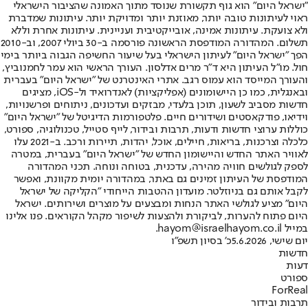
"ישראל היום" הוא גוף תקשורת שנוסד מתוך האמונה שהציבור הישראלי
ראוי לעיתונות טובה יותר, מאוזנת יותר ומדויקת יותר. עיתונות שמדברת
ולא צועקת. עיתונות אמינה, אובייקטיבית ועניינית. עיתונות אחרת וללא
תשלום. המהדורה המודפסת הראשונה פורסמה ב-30 ביולי 2007, וב-2010
הפך "ישראל היום" לעיתון הישראלי בעל שיעור החשיפה הגבוה ביותר בימי
חול. מו"ל העיתון היא ד"ר מרים אדלסון. העורך הראשי הוא עמר לחמנוביץ,
והעורך המייסד הוא עמוס רגב. אתרי האינטרנט של "ישראל היום" בעברית
ובאנגלית, כמו כן היישומונים (אפליקציות) לאנדרואיד ול-iOS, מציגים
חדשות מסביב לשעון, תוכן בלעדי, מבזקים ועדכונים, ניתוחים ופרשנויות,
וידיאו, פודקאסטים ושידורים חיים. פלטפורמות הדיגיטל של "ישראל היום"
כוללות ערוצי חדשות ודעות, תרבות ובידור, לייף סטייל, טכנולוגיה, ספורט,
כלכלה וצרכנות, בריאות, חיילים, אוכל, יהדות, תיירות ורכב. ב-2021 עלו
לאוויר האתר החדש והיישומון החדש של "ישראל היום" בעברית, במטרה
לספק לגולשים חוויה מהירה, עדכנית, בטוחה ונוחה. תכני המהדורה
המודפסת של העיתון זמינים גם באתר, במהדורה יומית מקוונת, ואפשר
לקבל אותם גם בניוזלטר. מועדון ההטבות הייחודי "הקליקה של ישראל
היום" מציע לגולשי האתר הנחות ומבצעים על מוצרים ושירותים. ישראל
היום פתוח להערות, לביקורת ולהצעות לשיפור מקהל הקוראים. פנו אלינו
במייל hayom@israelhayom.co.il.
יום שישי, 5.6.2026
כ' בסיון תשפ"ו
חדשות
דעות
ספורט
ForReal
תרבות ובידור