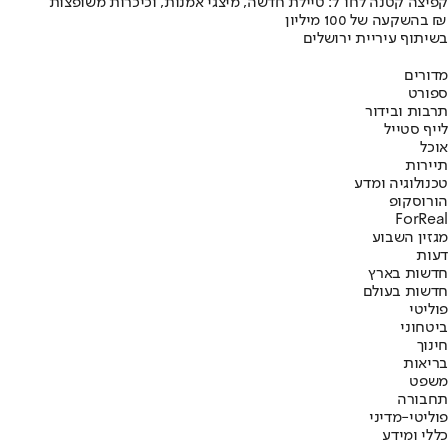
קפיצה קטנה לחו"ל: טיילת חדשה, מיצגי אמנות, וכיכרות משופצות
בהשקעה של 100 מיליון ₪
בשיתוף עיריית ירושלים
מדורים
ספורט
תרבות ובידור
לייף סטייל
אוכל
תיירות
טכנולוגיה ומדע
הורוסקופ
ForReal
מגזין השבוע
דעות
חדשות בארץ
חדשות בעולם
פוליטי
ביטחוני
חינוך
בריאות
משפט
תחבורה
פוליטי-מדיני
כללי ומידע