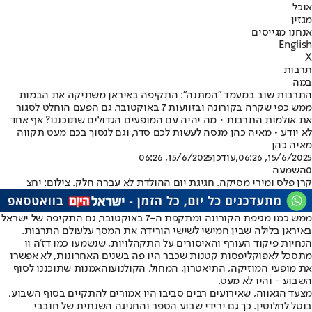
אוכל
מגזין
אנחנו מגייסים
English
X
תרבות
במה
התרבות שוב במעמד "המתנה": התקיפה באיראן משתיקה את הבמות
ממש כפי שקרה בקורונה ובזוועות 7 באוקטובר, גם הפעם הוחלט לסגור
את אולמות התרבות • מה יהיה עם המופעים הגדולים שתוכננו? אף אחד
לא יודע • מאיה כהן מנסה לעשות לכם סדר, וגם לנסוך בכם מעט תקווה
מאיה כהן
15/6/2025, 06:26
,עודכן
15/6/2025, 06:26
0
השמעה
קרן פלס ומירי מסיקה. חגיגת יום ההולדת לא עברה חלק. צילום: יחצ
ממש כמו מגיפת הקורונה ומתקפת ה-7 באוקטובר, גם התקיפה של ישראל
באיראן בלילה שבין חמישי לשישי הורידה את המסך על
עולם התרבות
.
הנחיות פיקוד העורף והאיסורים על התקהלויות, שנשמעו כמו דז'ה וו
מתסכל לאפוקליפסות קטנות שכבר היו פה בשנים האחרונות, לא אפשרו
את מופעי ה
מוזיקה
, ה
תיאטרון
, המחול, ה
קולנוע
והאמנות שתוכננו לסוף
השבוע - והיו לא מעט.
מצעד הגאווה, שאירועים רבים סביבו היו אמורים להתקיים בסוף השבוע,
בוטל לחלוטין. כך גם ירידי שבוע הספר והחגיגה השנתית של חובבי