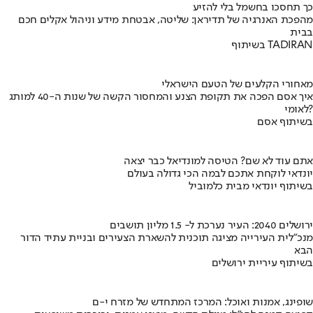
כך תחסכו בחשמל בלי להזיע
מהפכת האנרגיה של תדיראן: שליטה, אבטחת מידע וניהול אקלים חכם
בבית
בשיתוף TADIRAN
מאחורי הקלעים של הטעם הישראלי
איך אסם הפכה את תקופת הצנע והמחסור הקשה של שנות ה-40 למותג
לאומי?
בשיתוף אסם
אתם עוד לא שם? הטיסה למונדיאל כבר יצאה
יונדאי לוקחת אתכם לבמה הכי גדולה בעולם
בשיתוף יונדאי מבית כלמוביל
ירושלים 2040: העיר נערכת ל- 1.5 מליון תושבים
מנכ"לית העירייה מציגה תוכנית להשארת הצעירים ובניית עתיד הדור
הבא
בשיתוף עיריית ירושלים
שופינג, אמנות ואוכל: המרכז המתחדש של מזרח י-ם