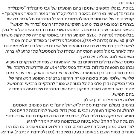
הספרות.
בנוסף, בוטלו מופעים שונים ובהם הופעתו של אבי סינגולדה "סינגולדה
וחברים" (שישי בצהרים בזאפה הרצליה); "הארי פוטר והאסיר מאזקבאן" -
קונצרט חי של התזמורת הפילהרמונית בהיכל התרבות תל אביב בשישי
בצהרים ובמוצאי שבת; מופע השקיעה של דני רובס "בדרך אל האושר"
בשישי באמפי שוני בבנימינה; המופע השני בסדרת המופעים של אייל גולן
בבלומפילד (נדחה ל-21.6); המופע החגיגי באמפי קיסריה של להקת משינה
לציון 40 שנים (נדחה ל-27.9), ופסטיבל מרידיאנו באשדוד שהיה אמור
לצאת לדרך במוצאי שבת עם הופעות של אמנים ישראלים ובינלאומיים גם
יחד. לאחר ביטול מופע הפתיחה, עתידו של הפסטיבל כולו כרגע לא ברור.
משינה,צילום: עמליה זילברשץ
סימני שאלה גדולים מרחפים גם על ההופעות שצפויות להתקיים השבוע,
ובהן גם הופעות גדולות במיוחד בפני אלפי אנשים, שדורשות הקמה של
במות מורכבות. בין המופעים: שלמה ארצי באמפי פארק באר שבע ביום
שלישי; שלומי שבת בזאפה פארק הירקון ברביעי; המופע המשותף של
מירי מסיקה וקרן פלס בהיכל מנורה שאמור להתקיים ברביעי ובחמישי;
אהוד בנאי בזאפה פארק הירקון בחמישי והחברים של נטשה בקיסריה
ביום חמישי.
שלמה ארצי,צילום: ירון שילון
גורמים בעולם התרבות מסרו ל"ישראל היום" כי הם כפופים ונאמנים
להחלטות פיקוד העורף, והביעו ספק גדול באשר להיתכנות לקיים את
מופעי המוזיקה הגדולים הללו, שמצריכים הכנה מוקפדת וגם את שיתוף
הפעולה של הקהל, שלא בטוח שבתקופה כזאת יימהר להגיע.
לצד זאת, כמובן שכל התיאטרונים, בתי הקולנוע והמוזיאונים גם הם היו
סגורים בסוף השבוע באופן טבעי, ובשלב זה (נכון לכתיבת הכתבה) עוד לא