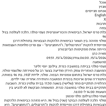
אוכל
מגזין
אנחנו מגייסים
English
X
תרבות
במה
כלת פרס ישראל, הבימאית והכוריאוגרפית נעמי פולני, הלכה לעולמה בגיל
96
פולני מזוהה בין השאר כבימאית הלהקות הצבאיות בתחילת דרכן
ומייסדת להקות "התרנגולים", ו"החמציצים" • עם פרוץ מלחמת העצמאות
הייתה אחת ממקימות הצ'יזבטרון
מאיה כהן
15/4/2024, 06:00
,עודכן
15/4/2024, 09:51
0
השמעה
נעמי פולני בביתה במושבה כנרת. צילום: יוסי זליגר
המועצה האזורית עמק הירדן מודיעה בצער רב על פטירתה של
נעמי פולני
,
כלת פרס ישראל בתחום אמנויות הבמה. פולני, ילידת 1927, בת 96 במותה,
התגוררה שנים ארוכות בכנרת המושבה והותירה אחריה שני ילדים.
ההלוויה תתקיים מחר (שלישי) בשעה 11:30 בבית עלמין כנרת. השבעה
תתקיים בבית פולני במושבה כנרת. המשפחה מבקשת לא להגיע בין
השעות 14:00 ל-16:00.
נעמי פולני,צילום: מלני פנטון
פולני הלכה לעולמה הבוקר (שני) בגיל 96. היא מזוהה כבימאית הלהקות
הצבאיות בתחילת דרכן ומייסדת להקות ה"תרנגולים, ו"החמציצים". היא