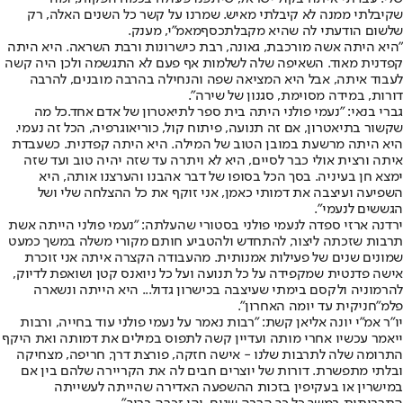
שקיבלתי ממנה לא קיבלתי מאיש. שמרנו על קשר כל השנים האלה, רק
שלשום הודעתי לה שהיא מקבלת
כסף
מאמ"י, מענק.
"היא היתה אשה מורכבת, גאונה, רבת כישרונות ורבת השראה. היא היתה
קפדנית מאוד. השאיפה שלה לשלמות אף פעם לא התגשמה ולכן היה קשה
לעבוד איתה, אבל היא המציאה שפה והנחילה בהרבה מובנים, להרבה
דורות, במידה מסוימת, סגנון של שירה".
גברי בנאי: "נעמי פולני היתה בית ספר לתיאטרון של אדם אחד.כל מה
שקשור בתיאטרון, אם זה תנועה, פיתוח קול, כוריאוגרפיה, הכל זה נעמי.
היא היתה מרשעת במובן הטוב של המילה. היא היתה קפדנית. כשעבדת
איתה ורצית אולי כבר לסיים, היא לא ויתרה עד שזה יהיה טוב ועד שזה
ימצא חן בעיניה. בסך הכל בסופו של דבר אהבנו והערצנו אותה, היא
השפיעה ועיצבה את דמותי כאמן, אני זוקף את כל ההצלחה שלי ושל
הגששים לנעמי".
ירדנה ארזי ספדה לנעמי פולני בסטורי שהעלתה: "נעמי פולני הייתה אשת
תרבות שזכתה ליצור, להתחדש ולהטביע חותם מקורי משלה במשך כמעט
שמונים שנים של פעילות אמנותית. מהעבודה הקצרה איתה אני זוכרת
אישה פדנטית שמקפידה על כל תנועה ועל כל ניואנס קטן ושואפת לדיוק,
להרמוניה ולקסם בימתי שעיצבה בכישרון גדול... היא הייתה ונשארה
פלמ"חניקית עד יומה האחרון".
יו"ר אמ"י יונה אליאן קשת: "רבות נאמר על נעמי פולני עוד בחייה, ורבות
ייאמר עכשיו אחרי מותה ועדיין קשה לתפוס במילים את דמותה ואת היקף
התרומה שלה לתרבות שלנו - אישה חזקה, פורצת דרך, חריפה, מצחיקה
ובלתי מתפשרת. דורות של יוצרים חבים לה את הקריירה שלהם בין אם
במישרין או בעקיפין בזכות ההשפעה האדירה שהייתה לעשייתה