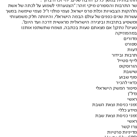
התרבותית במשך כל כך הרבה שנים. יהי זכרה ברוך".
שר התרבות והספורט מיקי זוהר: "הצטערתי לשמוע על לכתה של אשת
הלהקות הצבאיות וכלת פרס ישראל, נעמי פולני ז"ל. נעמי שימשה במשך
עשרות שנים כפנים של עולם הבמה הישראלי, והיוותה חלק משמעותי
ומשפיע בתרבות וביצירה הישראלית מראשית דרכה ועד היום".
טעינו? נתקן! אם מצאתם טעות בכתבה, נשמח שתשתפו אותנו
במה
מוזיקה
מדורים
ספורט
דעות
תרבות ובידור
לייף סטייל
הורוסקופ
שישבת
סוף שבוע
כדאי להכיר
סיפור המשק הישראלי
נדל"ן
ראשי
זמני כניסת וצאת השבת
מידע כללי
זמני כניסת וצאת שבת
ראשי
צרו קשר
מדיניות פרטיות