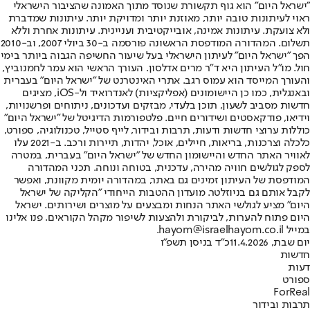
"ישראל היום" הוא גוף תקשורת שנוסד מתוך האמונה שהציבור הישראלי
ראוי לעיתונות טובה יותר, מאוזנת יותר ומדויקת יותר. עיתונות שמדברת
ולא צועקת. עיתונות אמינה, אובייקטיבית ועניינית. עיתונות אחרת וללא
תשלום. המהדורה המודפסת הראשונה פורסמה ב-30 ביולי 2007, וב-2010
הפך "ישראל היום" לעיתון הישראלי בעל שיעור החשיפה הגבוה ביותר בימי
חול. מו"ל העיתון היא ד"ר מרים אדלסון. העורך הראשי הוא עמר לחמנוביץ,
והעורך המייסד הוא עמוס רגב. אתרי האינטרנט של "ישראל היום" בעברית
ובאנגלית, כמו כן היישומונים (אפליקציות) לאנדרואיד ול-iOS, מציגים
חדשות מסביב לשעון, תוכן בלעדי, מבזקים ועדכונים, ניתוחים ופרשנויות,
וידיאו, פודקאסטים ושידורים חיים. פלטפורמות הדיגיטל של "ישראל היום"
כוללות ערוצי חדשות ודעות, תרבות ובידור, לייף סטייל, טכנולוגיה, ספורט,
כלכלה וצרכנות, בריאות, חיילים, אוכל, יהדות, תיירות ורכב. ב-2021 עלו
לאוויר האתר החדש והיישומון החדש של "ישראל היום" בעברית, במטרה
לספק לגולשים חוויה מהירה, עדכנית, בטוחה ונוחה. תכני המהדורה
המודפסת של העיתון זמינים גם באתר, במהדורה יומית מקוונת, ואפשר
לקבל אותם גם בניוזלטר. מועדון ההטבות הייחודי "הקליקה של ישראל
היום" מציע לגולשי האתר הנחות ומבצעים על מוצרים ושירותים. ישראל
היום פתוח להערות, לביקורת ולהצעות לשיפור מקהל הקוראים. פנו אלינו
במייל hayom@israelhayom.co.il.
יום שבת, 11.4.2026
כ"ד בניסן תשפ"ו
חדשות
דעות
ספורט
ForReal
תרבות ובידור