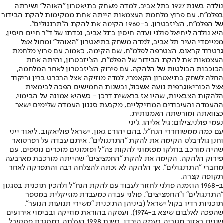
נולדה בשנת 1927 בתל אביב, למדה משחק בתיאטרון "האוהל" ושירתה
בפלמ"ח. עם פרוץ מלחמת העצמאות הייתה אחת ממקימות להקת הבידור
של הפלמ"ח, הצ'יזבטרון. ב-1960 הקימה את להקת ה"תרנגולים".
היא נולדה ליחיאל פולני ועדה חיסין בתל אביב, נכדתו של ד"ר חיים חיסין,
ממייסדי העיר תל אביב, למדה משחק בתיאטרון "האוהל" ומחול אצל
גרטרוד קראוס, הצטרפה לפלמ"ח, שם הקימה, כאמור, עם פרוץ מלחמת
העצמאות את להקת הבידור של הפלמ"ח, הצ'יזבטרון, והיתה אחת
הכוכבות הבולטות של הלהקה. עם פירוק הצ'יזבטרון לאחר המלחמה,
החלה לשחק בתיאטרון הקאמרי, למדה מוזיקה אצל הרברט ברין וריקוד
אצל הכוריאוגרפית נועה אשכול, ובשנות החמישים הפכה לבימאית
הלהקות הצבאיות, שהיו אז בראשית דרכן - כשהיא אמונה על הבימוי,
ההעמדה והעיבודים המוזיקליים, מקבעת סגנון העמדה שלימים ישאר
כצוואתה ומורשתה האמנותית.
נעמי פולני,צילום: גיל אליהו, ג'יני
עם כמה ממשוחררי הנח"ל, בהם יהורם גאון, ישראל פוליאקוב, ליאור ייני
וחנן גולדבלט הקימה את להקת "התרנגולים", איתם עבדה על רפרטואר
שהיה מורכב בחלקו מפזמוני להקות צה"ל ופזמונים מוכרים נוספים. עם
פירוק הלהקה, הקימה את להקת "החמציצים" שהייתה מורכבת מארבעה
מחברי "התרנגולים", אך הלהקה לא זכתה להצלחה רבה והתפרקה לאחר
תקופה קצרה.
ב-1968 הוזמנה פולני לחזור לעבוד עם להקת הנח"ל ולהכין תוכנית בסגנון
"התרנגולים" ו"החמציצים". פולני עבדה כמעבדת מוזיקלית במספר
תוכניות רדיו בקול ישראל (ביניהן התוכנית "משירי תנועות הנוער",
שהפכה לאלבום שיצא ב-1974), ועסקה בהוראת מוזיקה ובבימוי אירועים
שונים באזור מגוריה בעמק הירדן. בשנת 1998 העלתה במסגרת פסטיבל