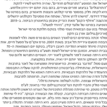
ישראל את המופע "התרנגולים חוזרים", שהיה חידוש לשירי להקת
"התרנגולים" בביצוע זמרים צעירים, בהם בנה יותם ייני וירון אלדמע.
היא לקחה חלק במספר סרטי קולנוע והצגות תיאטרון, בהם בסרטו של
עודד דוידוף, "מישהו לרוץ איתו", שפתח את פסטיבל הקולנוע ירושלים
וההצגה "איולף הקטן" מאת הנריק איבסן בתיאטרון הבימה. ב-2015
הופיעה בסרטו של אלעד קידן, "היורד למעלה".
נפתלי בנט עם הבמאית נעמי פולני בטקס חלוקת פרסי ישראל
(ארכיון),צילום: אורן בן חקון
פולני זכתה בפרסים רבים לאורך השנים בהם פרס משה הלוי לאמנות
הבמה מטעם עיריית תל אביב בשנת 2001, פרס אקו"ם על מפעל חיים, אות
הוקרה מיוחד מנשיא המדינה ראובן ריבלין, בטקס יום העצמאות ה-70
בבית הנשיא, וכמובן פרס ישראל לשנת תשע"ט בתחום התיאטרון והמחול.
היא היתה נשואה לזמר ולשחקן ליאור ייני. השניים התגרשו ולהם שני
ילדים: השחקן והזמר יותם ייני ואיה, אחות במקצועה.
נעם סמל: "מדובר בבימאית, כוריאוגרפית וממציאה של ז'אנר בתרבות
הישראלית, שהתחילה בצ'יזבטרון המיתולוגית, להקה שעליה התבססה
ההעמדה של הלהקות הצבאיות. היא היתה האמא של הלהקות הצבאיות,
ולכל חזרה שהיתה הזמינו אותה שתחווה דעה. תרומתה לתרבות
הישראלית עצומה. הלכה לעולמה אישיות גדולה".
נעמי פולק וחברי להקת הצי'זבטרון,צילום: טדי בראונר, לע"מ
דליה גוטמן, מי שהיתה מנהלת התוכניות של הערוץ הראשון וליוותה אותה
שנים והיתה חברתה הקרובה, קיבלה את הבשורה הבוקר. "היו לי שיחות
איתה בפייסבוק שיובל ניב עשה מזה בלוג, יש שם טקסטים מפוארים שלה
בכל מיני נושאים, היא היתה מעיין נובע. היא היתה המורה הדגולה ביותר
שלי. עבדתי איתה בקול ישראל, שיתפנו פעולה בכמה הפקות, ומה