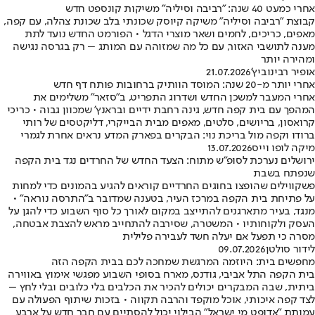
אחרי כמעט 40 שנה: "רביבה וסיליה" משיקות קונספט חדש
קבוצת "רביבה וסיליה" משיקה קיוסק שכונתי בלב שכונת צהלה, עם קפה,
מאפים, כריכים, לחמים ושאר מוצרי הדגל • הפורמט החדש נועד לתת
מענה לתושבי האזור, עם כל מה שמזוהה עם המותג – רק בגרסה נגישה
ומהירה יותר
אופיר רבינוביץ'
21.07.2026
אחרי יותר מ-20 שנה: המוסד הוותיק ברחובות פותח דף חדש
אחרי המעבר למשכן החדש ושדרוג התפריט, ב"סזאר" משלימים את
המהפך עם בית קפה חדש, גינה רחבת ידיים ובראנץ' שמכוון גבוה • כריכי
קרואסון, בריושים, סלטים, מאפים מבית הבייקרי, דליקטסים של רותי
ברודו וקפה מול בריכת נוי: הבקרים בפארק המדע נראים אחרת לגמרי
מיקה לופו וייס
13.07.2026
ירושלים נערכת לסופ"ש מתוח: הצעד החדש של החרדים נגד בית הקפה
שנפתח בשבת
פשקווילים שהופצו בחוגים החרדיים קוראים להגיע בהמונים כדי למחות
על פתיחת בית הקפה במרכז העיר, בטענה שמדובר ב"התרסה נוראה" •
מנגד, בעיר מתארגנים להתייצב במקום לאורך כל סוף השבוע כדי להגן על
העסק ולקוחותיו • המשטרה, שסירבה להתחייב מראש להצבת אבטחה,
מסרה כי תפעל אם יעלה חשד לעבירה פלילית
לידור סולטן
09.07.2026
מחפשים בית: היוזמה המרגשת שמחכה לכם בבית הקפה הזה
בית הקפה התל אביבי, גודנס, מארח בסופי השבוע מפגשי אימוץ באווירה
ביתית, שבה המבקרים יכולים להכיר את הכלבים בלי כלובים ובלי לחץ –
לצד קפה איכותי, אוכל מוקפד והרבה תקווה • בזכות שיתוף הפעולה עם
עמותת "אדופט מי ישראל" הבילוי יכול להסתיים עם חבר חדש על ארבע