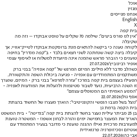
אוכל
מגזין
אנחנו מגייסים
English
X
בית קפה
"אין לנו פורס ביצים": שילמה 70 שקלים על טוסט אבוקדו – וזה מה
שקיבלה
לקוחה טענה כי ביקשה להתאים מנת ברוסקטת אבוקדו לטייק־אוויי, אך
קיבלה ביצה קשה שנחתכה לשני חצאים בלבד • ב"קפה מנדרין" בחיפה
טוענים כי הובהר מראש שהמנה אינה מיועדת למשלוח או לאיסוף עצמי
אופיר רבינוביץ'
27.07.2026
כשהלב מדבר ללא מילים: המיזם המרגש של "קפה אפזיה" בבני ברק
משתקמים המתמודדים עם אפזיה - פגיעה ביכולת השפה והתקשורת,
הפעילו בעצמם בית קפה במרכז "עזרה למרפא" בבני ברק • המיזם, שנערך
זו השנה הרביעית, נועד לשבור סטיגמות ולהעלות את המודעות לאפזיה •
"המנוע האמיתי הם המטופלים עצמם"
אסף גולן
22.07.2026
"נוצל בשל מצבו הנפשי והקוגניטיבי": הוארך מעצרו של החשוד בהצתת
בית הקפה ברמת גן
בן 23 מביתר עילית נעצר בחשד להצתת בית קפה "בנדיטה" • בית המשפט
האריך את המעצר בחמישה ימים והורה לבחון אשפוז • המשטרה טוענת
למעורבות מרכזית ואילו ההגנה טוענת כי מדובר בצעיר המתמודד עם
אוטיזם וסכיזופרניה פרנואידית
אבי כהן
22.07.2026