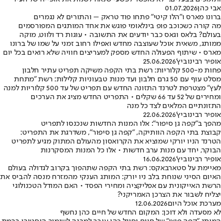
אבי כהן
01.07.2026
ברונו מארס ו"הלו קיטי" פתחו פוד טראק – והתורים לא נגמרים
מה קורה כשכוכב פופ בינלאומי פוגש את אחד המותגים המפורסמים
בעולם? בלאס וגאס כבר יודעים את התשובה • עוגות רד ולווט, מוקה
ממותג, משאית אוכל שעוצבה מחדש ואפילו רחוב זמני על שמו של ברונו
מארס • שיתוף הפעולה החדש מספק למעריצים חוויה שלא רואים בכל יום
אופיר רבינוביץ'
25.06.2026
פחות מ-500 קלוריות: רשת בתי הקפה משיקה תפריט עתיר חלבון
מסלט עוף עם 50 גרם חלבון ועד מנות טבעוניות קלילות: רשת "מתחת
לעץ" מצטרפת לטרנד התזונה החדש עם תפריט של עד 500 קלוריות למנה
ומחירים של 52 עד 66 שקלים • התפריט החדש מציג את הערכים
התזונתיים המלאים לצד כל מנה
אופיר רבינוביץ'
22.06.2026
מהפך ב"קפה גן סיפור": אלו המנות החדשות שנכנסו לתפריט
קבוצת בתי הקפה הוותיקה, "קפה גן סיפור", משדרגת את התפריט:
הטרנד הניו יורקי שמוציא את הקרואסון מהעולם המתוק מגיע לתפריט
הבוקר, יחד עם מנות ערב חדשות • אלו כל המנות המסקרנות
אופיר רבינוביץ'
16.06.2026
מאיימת על סטארבאקס: רשת בתי הקפה שתהפוך בקרוב לגדולה בעולם
האיום הסיני שנוחת בלב ניו יורק: המותג הענקי מהמזרח מנסה להביס את
הרשת האייקונית עם אפליקציה ומחירי הפסד • האם המודל הטכנולוגי
יצליח לשבור את הצרכן האמריקני?
מערכת אוכל היום
12.06.2026
לא מסעדה ולא דוכן: המקום החדש של חיים כהן נחשף