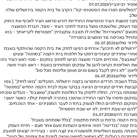
אופיר רבינוביץ'
07.07.2026
"הפולשים הפרו את הסטטוס-קוו": הקרב על בית הקפה בירושלים עולה
שלב
חבר מועצת העיר מהסיעות החרדיות דורש מראש העיר לאכוף את החוק
נגד העסק, שלטענתו פועל בניגוד לחוקי העזר • מנגד, חברת המועצה
מטעם "התעוררות" שלחה לו תגובה עוקצנית: "מצטרפת לקריאתך - בוא
נתחיל באכיפה נגד מופעים בהפרדה"
לידור סולטן
06.07.2026
"ירושלים לא תיכנע": אזרחים הגיעו לחזק את בית הקפה שהותקף בשבת
אחרי שחרדים קיצוניים דפקו על חלונות בית הקפה "בסמטה" וצעקו
"שאבעס", אזרחים וחברי מועצה הגיעו לתמוך במקום • סגני ראש העיר גינו
את האלימות וקראו להגן על עסקים הפתוחים בשבת • ראש העיר משה
ליאון: "לא ניתן לקבל בשום פנים ואופן אלימות מכל סוג"
לידור סולטן
04.07.2026
בגלל השבת: חרדים התפרעו בקפה ירושלמי, המבלים: "בואו לחזק" | צפו
קבוצת חרדים קיצוניים הגיעה בבוקר שבת לבית הקפה החדש "בסמטה"
שנפתח בבירה, החלה לדפוק על החלונות ולצעוק "שאעבס" • מבלים שנכחו
במקום סיפרו על רגעי החרדה שהפכו במהרה לעימות קולני, כאשר יושבי
המקום החילונים החלו לצעוק בחזרה לעבר המפגינים • אחד הנוכחים:
"להם יש שבת דתית, לנו יש שבת חופשית"
מערכת היום
04.07.2026
בית הקפה ברמת גן תחת מתקפה: "בגלל שפתחנו בשבת"
בית קפה "בנדיטה" חווה איומים והצתות פעם אחר פעם - חזית העסק
הוצתה בפעם השלישית ולמשטרה אין קצה חוט • בעירייה יוצאים למאבק
ותומכים בבעלים: "לא נאפשר לפשעי שנאה לשנות את אופייה של העיר"