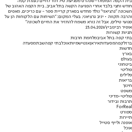
בית הקפה הפופולרי שנהרס מפגיעת טיל חזר לחיים כעגלת קפה
חודש וחצי בלבד אחרי הפגיעה הקשה בתל אביב, בית הקפה האהוב של
השכונה "גרציאני" נולד מחדש בפארק קריית ספר - עם כריכים, מאפים
והרבה תקווה • יניב גרציאני, בעלי המקום: "השיחות עם הלקוחות הן על
פגועי טילים, אבל זה נורא משמח להחזיר את החיים לשכונה"
אופיר רבינוביץ'
23.04.2026
תגיות קשורות
בתי קפה בתל אביב
מלחמת חרבות
ברזל
קפה
מסעדות
איראן
אנטישמיות
אוכל
בתי קפה
שבת
מסעדה
חדשות
בארץ
בעולם
ביטחוני
פוליטי
פלילים
בריאות
חינוך
משפט
פוליטי-מדיני
תרבות ובידור
ForReal
ספורט
תיירות
אופנה ולייף סטייל
אוכל