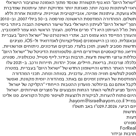
"ישראל היום" הוא גוף תקשורת שנוסד מתוך האמונה שהציבור הישראלי
ראוי לעיתונות טובה יותר, מאוזנת יותר ומדויקת יותר. עיתונות שמדברת
ולא צועקת. עיתונות אמינה, אובייקטיבית ועניינית. עיתונות אחרת וללא
תשלום. המהדורה המודפסת הראשונה פורסמה ב-30 ביולי 2007, וב-2010
הפך "ישראל היום" לעיתון הישראלי בעל שיעור החשיפה הגבוה ביותר בימי
חול. מו"ל העיתון היא ד"ר מרים אדלסון. העורך הראשי הוא עמר לחמנוביץ,
והעורך המייסד הוא עמוס רגב. אתרי האינטרנט של "ישראל היום" בעברית
ובאנגלית, כמו כן היישומונים (אפליקציות) לאנדרואיד ול-iOS, מציגים
חדשות מסביב לשעון, תוכן בלעדי, מבזקים ועדכונים, ניתוחים ופרשנויות,
וידיאו, פודקאסטים ושידורים חיים. פלטפורמות הדיגיטל של "ישראל היום"
כוללות ערוצי חדשות ודעות, תרבות ובידור, לייף סטייל, טכנולוגיה, ספורט,
כלכלה וצרכנות, בריאות, חיילים, אוכל, יהדות, תיירות ורכב. ב-2021 עלו
לאוויר האתר החדש והיישומון החדש של "ישראל היום" בעברית, במטרה
לספק לגולשים חוויה מהירה, עדכנית, בטוחה ונוחה. תכני המהדורה
המודפסת של העיתון זמינים גם באתר, במהדורה יומית מקוונת, ואפשר
לקבל אותם גם בניוזלטר. מועדון ההטבות הייחודי "הקליקה של ישראל
היום" מציע לגולשי האתר הנחות ומבצעים על מוצרים ושירותים. ישראל
היום פתוח להערות, לביקורת ולהצעות לשיפור מקהל הקוראים. פנו אלינו
במייל hayom@israelhayom.co.il.
יום רביעי, 29.7.2026
ט"ו באב תשפ"ו
חדשות
דעות
ספורט
ForReal
תרבות ובידור