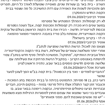
המותג "קפה פיצי" של חיים וסיגל כהן עובר למבנה לשימור היסטורי ברמת
השרון • בית באר בן עשרות שנים, מאפייה שפועלת לאורך כל היום, תפריט
חם ותוכניות לשנות את האווירה עם רדת החשיכה: כל מה שצפוי בבית
הקפה החדש והמסקרן
אופיר רבינוביץ'
09.06.2026
לא רק קפסולות: המהלך המפתיע של נספרסו
במשך שנים היא מכרה רק קפסולות ומכונות קפה, אבל השנה נספרסו
נכנסת לטריטוריה חדשה • הכירו את בית הקפה הראשון בעולם של ענקית
הקפה השווייצרית, שנפתח בלב פריז במבנה היסטורי מפואר מהמאה
ה-17 • בקרוב בישראל?
אופיר רבינוביץ'
07.06.2026
מצאנו מה לאכול: הרשת החדשה שמגיעה לנתב"ג
אחרי יותר משלושה עשורים של פעילות, רשת בתי הקפה והקונדיטוריה
התל אביבית הוותיקה, "מתוקה", ממשיכה לגדול: סניף חדש בנתב"ג צפוי
להיפתח באוגוסט הקרוב • במקביל הרשת מרחיבה את פעילותה עם
שלושה סניפים חדשים נוספים בבאר שבע, נתניה וראשון לציון
מערכת אוכל היום
03.06.2026
"החברים לומדים - ואני בין הכסאות": בית קפה בב"ש הפך לעוגן לנוער
שנשר
רועי כהן, בן 18 ממיתר, התמוטט בכיתה ט' בבית הכנסת בחג הסוכות -
וכעבור זמן קצר התגלה אצלו גידול סרטני במוח • במקום תיכון, חברים
ובגרויות הגיעו טיפולים ופיזיותרפיה, ובקפה רימונה בבאר שבע, בו
עובדים בני נוער שמצאו את עצמם מחוץ למסגרות הרגילות מצא משמעות
• "יש פה אנשים שאכפת להם. ממני ומאחרים"
אסף גולן
01.06.2026