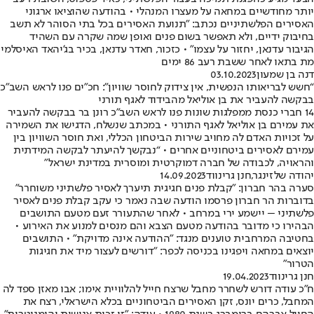
יותר מחודשיים במחאה על מעצרו המנהלי • בהודעה שהוציאו ארגוני
האסירים הפלשתיניים נכתב: "תנועת האסירים בכל בתי הסוהר לא תשב
בחיבוק ידיים, ולא תאפשר בשום פנים ואופן שמה שקרה עם השהיד
הגיבור עדנאן, יחזור על עצמו" • כזכור, חאדר עדנאן, בכיר בג'יהאד האיסלמי
מת בתאו לאחר ששבת רעב 86 ימים
דנה בן שמעון
03.10.2023
“חשש לבריאותו הנפשית, אין צידוק לחוסר שוויון": חכ"ים פנו לראש השב"כ
בבקשה להעביר את בן אוליאל מהבידוד לאגף תורני
14 חברי כנסת ממפלגות שונות פנו לראש השב"כ רונן בר בבקשה להעביר
את עמירם בן אוליאל לאגף התורני • במכתב שנשלח, הדגישו את השמירה
על זכויות האדם לה מחויב שירות הביטחון הכללי, ואת חוסר השוויון בין
עמירם לאסירים ביטחוניים אחרים • “נבקשך להיעתר לבקשה המידתית
והראויה, לכבודה של חברה דמוקרטית ומוסרית במדינת ישראל"
יהודה שלזינגר
,
חנן גרינווד
14.09.2023
סערה בהר חברון: "קבלת פנים חגיגית תיערך לאסיר פלשתיני משוחרר"
בדוברות הר חברון פרסמו הודעה שבה נאמר כי עקב קבלת פנים לאסיר
פלשתיני – יישמע ירי במרחב • לאחר שהתעורר זעם מטעם התושבים
הבהירו כי מדובר בהודעה מטעם הצבא והם מנסים למנוע את האירוע •
בחטיבה המרחבית טוענים מנגד: "ההודעה אינה מדויקת" • התושבים
יוצאים במחאה ויפגינו בכניסה לכפר: "דורשים לעצור מיד את חגיגות
הטרור"
חנן גרינווד
19.04.2023
ח"כ עודה דורש לשחרר מחבל שרצח חייל להלוויית אימו; אבו מאזן ספד לה
המחבל, כרים יונס, זקן האסירים הביטחוניים בכלא הישראלי, רצח את