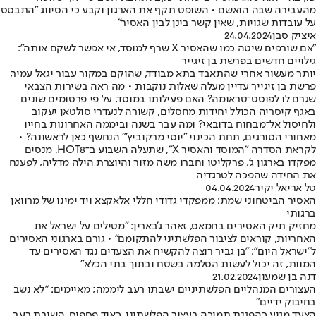
מהעבירה שבה הואשם • השופט תקף את הארגון וקבע כי הסיווג "התבסס
על עובדות שגויות, שאין קשר בינן לבין האסיר"
איציק סבן
24.04.2024
"אם שורפים שיטה כמו שהאסיר X שרף למוסד, אי אפשר לשקם אותה":
גילויים חדשים בפרשת בן זיגייר
יותר מעשור אחרי שהתאבד בתא מבודד, שהוקם במקור עבור יגאל עמיר,
פרשת בן זיגייר עדיין מעלה שאלות נוקבות • מה ראה בשירות הצבאי
שגרם לו לפוסט־טראומה? האם פעילותו במוסד, על פי פרסומים שונים
באגף קיסריה הכולל יחידות מחסלים, קשורה לנעדרי סולטאן יעקוב
ולחיסול אל־מבחוח בדובאי? ומה עבר בשנה וביממה האחרונות בחייו
מאחורי הסורגים, תחת הכינוי "יוסי מרקוביץ'" הנחשף כאן לראשונה? •
לקראת הסדרה "המוסד והאסיר X", שתעלה השבוע ב־HOT8, מנסים
מפקדו בארגון ג', פרקליטו וחברו משה מזור והיוצרת הילה מדליה, לפענח
את החידה שהפכה לטרגדיה
טל אריאל יקיר
04.04.2024
האסיר הביטחוני שמת: ממפקדי גדודי חללי אלאקצא ויד ימינו של מרוואן
ברגותי
מחזיק תיק האסירים בחמאס, זאהר ג'בארין: "מטילים על ישראל את
האחריות, קוראים לציבור הפלשתיני להתקומם" • גורם בארגוני האסירים
ל"ישראל היום": "בן גביר רוצה להקשיח את הצעדים נגד האסירים עד
המוות, זה יכול לעשות הסלמה בשטח ובתוך בתי הכלא"
דנה בן שמעון
21.02.2024
העצורים המנהליים הפלשתיניים ישבתו רעב ליממה; מאיימים: "לא נשב
בחיבוק ידיים"
הצעד מגיע כהפגנת תמיכה בעצור הפלשתיני, כאיד פספוס, השובת רעב