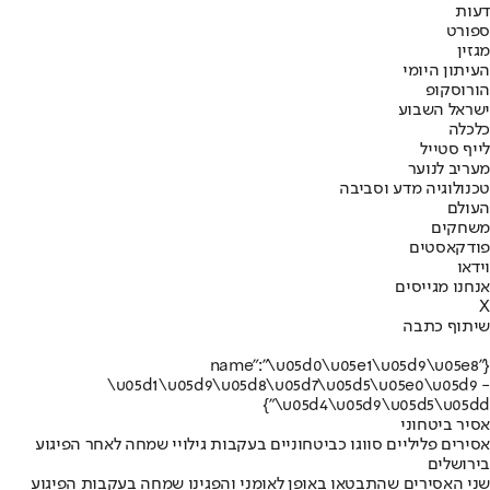
דעות
ספורט
מגזין
העיתון היומי
הורוסקופ
ישראל השבוע
כלכלה
לייף סטייל
מעריב לנוער
טכנולוגיה מדע וסביבה
העולם
משחקים
פודקאסטים
וידאו
אנחנו מגייסים
X
שיתוף כתבה
{"name":"\u05d0\u05e1\u05d9\u05e8
\u05d1\u05d9\u05d8\u05d7\u05d5\u05e0\u05d9 -
\u05d4\u05d9\u05d5\u05dd"}
אסיר ביטחוני
אסירים פליליים סווגו כביטחוניים בעקבות גילויי שמחה לאחר הפיגוע
בירושלים
שני האסירים שהתבטאו באופן לאומני והפגינו שמחה בעקבות הפיגוע