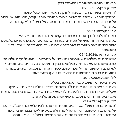
הרצחני, הוצאו מתאיהם והועמדו לדין
איציק סבן
09.09.2025
"החיפוש בעירום נערך בניגוד לחוק": האסיר זוכה מכל אשמה
במהלך חיפוש שגרתי על נאשם בבית הסוהר אוהלי קידר, הוא הופשט בכוח
על ידי הסוהרים • השופטת בביקורת חריפה על השב"ס: "אקט מבזה
במהותו"
אבי כהן
05.01.2025
כמו ב"נמלטים": כך אסיר ביטחוני תקשר עם גורמים מחוץ לכלא
במהלך בידוק וחיפוש על אסירים בטחוניים קטינים, נמצאו מסרים על גופם
אשר ככל הנראה מיועדים לאסירים אחרים • כל המעורבים יועמדו לדין
משמעתי
מערכת היום
05.12.2024
אישום: חייל מילואים שאיבטח נסיעות של מחבלים - הפעיל נגדם אלימות
כתב אישום הוגש נגד חייל מילואים בגין התעללות בעצורים ביטחוניים •
לפי כתב האישום החייל הכה אותם כשהיו אזוקים ומכוסי עיניים במהלך
נסיעות אבטחה בחודשים פברואר-יוני, ואף תיעד זאת
לילך שובל
30.07.2024
אסיר ביטחוני תושב סכנין נמצא מת בכלא
האסיר נעצר ביולי 2014 בנתב"ג, כשהיה בדרכו לחו"ל וברשותו 35 אלף
שקלים, שאותם התכוון להעביר לדאעש • בין השאר, הואשם כי תכנן לרצוח
אנשי ביטחון ודרוזים ופעל לרכוש נשק מסוג קלצ'ניקוב
איציק סבן
27.04.2024
"מסד עובדתי רעוע": אסיר ביטחוני יהודי עתר לביהמ"ש נגד השב"כ - וזכה
על פי כתב האישום, רומן לויטן לקח חלק בניסיון לינץ' בגבר ערבי באור
עקיבא • הוא סווג כאסיר ביטחוני עקב המלצת השב"כ - אף שזוכה