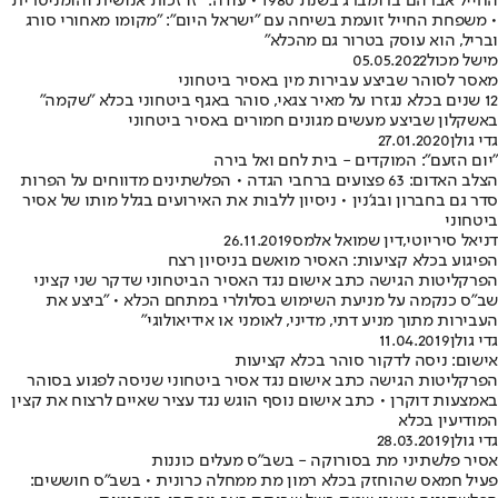
החייל אברהם ברומברג בשנת 1980 • עודה: "זו זכות אנושית והומניטרית"
• משפחת החייל זועמת בשיחה עם "ישראל היום": "מקומו מאחורי סורג
ובריל, הוא עוסק בטרור גם מהכלא"
מישל מכול
05.05.2022
מאסר לסוהר שביצע עבירות מין באסיר ביטחוני
12 שנים בכלא נגזרו על מאיר צגאי, סוהר באגף ביטחוני בכלא "שקמה"
באשקלון שביצע מעשים מגונים חמורים באסיר ביטחוני
גדי גולן
27.01.2020
"יום הזעם": המוקדים - בית לחם ואל בירה
הצלב האדום: 63 פצועים ברחבי הגדה • הפלשתינים מדווחים על הפרות
סדר גם בחברון ובג'נין • ניסיון ללבות את האירועים בגלל מותו של אסיר
ביטחוני
דניאל סיריוטי
,
דין שמואל אלמס
26.11.2019
הפיגוע בכלא קציעות: האסיר מואשם בניסיון רצח
הפרקליטות הגישה כתב אישום נגד האסיר הביטחוני שדקר שני קציני
שב"ס כנקמה על מניעת השימוש בסלולרי במתחם הכלא • "ביצע את
העבירות מתוך מניע דתי, מדיני, לאומני או אידיאולוגי"
גדי גולן
11.04.2019
אישום: ניסה לדקור סוהר בכלא קציעות
הפרקליטות הגישה כתב אישום נגד אסיר ביטחוני שניסה לפגוע בסוהר
באמצעות דוקרן • כתב אישום נוסף הוגש נגד עציר שאיים לרצוח את קצין
המודיעין בכלא
גדי גולן
28.03.2019
אסיר פלשתיני מת בסורוקה - בשב"ס מעלים כוננות
פעיל חמאס שהוחזק בכלא רמון מת ממחלה כרונית • בשב"ס חוששים: