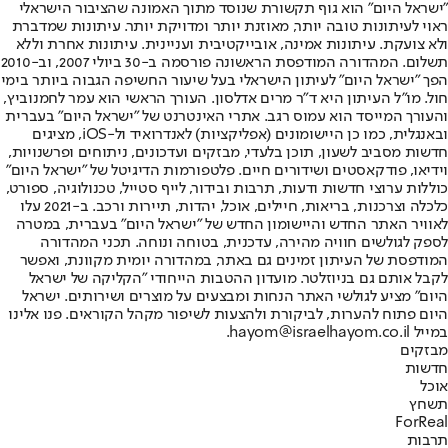
"ישראל היום" הוא גוף תקשורת שנוסד מתוך האמונה שהציבור הישראלי
ראוי לעיתונות טובה יותר, מאוזנת יותר ומדויקת יותר. עיתונות שמדברת
ולא צועקת. עיתונות אמינה, אובייקטיבית ועניינית. עיתונות אחרת וללא
תשלום. המהדורה המודפסת הראשונה פורסמה ב-30 ביולי 2007, וב-2010
הפך "ישראל היום" לעיתון הישראלי בעל שיעור החשיפה הגבוה ביותר בימי
חול. מו"ל העיתון היא ד"ר מרים אדלסון. העורך הראשי הוא עמר לחמנוביץ,
והעורך המייסד הוא עמוס רגב. אתרי האינטרנט של "ישראל היום" בעברית
ובאנגלית, כמו כן היישומונים (אפליקציות) לאנדרואיד ול-iOS, מציגים
חדשות מסביב לשעון, תוכן בלעדי, מבזקים ועדכונים, ניתוחים ופרשנויות,
וידיאו, פודקאסטים ושידורים חיים. פלטפורמות הדיגיטל של "ישראל היום"
כוללות ערוצי חדשות ודעות, תרבות ובידור, לייף סטייל, טכנולוגיה, ספורט,
כלכלה וצרכנות, בריאות, חיילים, אוכל, יהדות, תיירות ורכב. ב-2021 עלו
לאוויר האתר החדש והיישומון החדש של "ישראל היום" בעברית, במטרה
לספק לגולשים חוויה מהירה, עדכנית, בטוחה ונוחה. תכני המהדורה
המודפסת של העיתון זמינים גם באתר, במהדורה יומית מקוונת, ואפשר
לקבל אותם גם בניוזלטר. מועדון ההטבות הייחודי "הקליקה של ישראל
היום" מציע לגולשי האתר הנחות ומבצעים על מוצרים ושירותים. ישראל
היום פתוח להערות, לביקורת ולהצעות לשיפור מקהל הקוראים. פנו אלינו
במייל hayom@israelhayom.co.il.
מבזקים
חדשות
אוכל
תשחץ
ForReal
תרבות