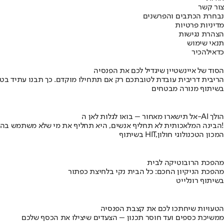
צור קשר
נבחרת הכתבים והפרשנים
מדיניות פרטיות
הצהרת נגישות
תנאי שימוש
כדאי
להכיר
הסוד של איינשטיין שיגדיל לכם את הפנסיה
הריבית דריבית עובדת לטובתכם רק אם תתחילו מוקדם. כך תבנו עתיד בט
בשיתוף מנורה מבטחים
אל תישארו מאחור – בואו לגלות לאן ה-AI הולך
הבינה המלאכותית לא תחליף אנשים, היא תחליף את מי שלא משתמש בה!
בשיתוף HIT,המכון הטכנולוגי חולון
מהפכת הרובוטיקה לבית
מהפכת הניקיון החכם: כל הבית נקי בלחיצת כפתור
בשיתוף רונלייט
הטעויות שיחתכו לכם את קצבת הפנסיה
ממשיכת כספים ועד חוסר תכנון – הצעדים שיצילו את הכסף שלכם