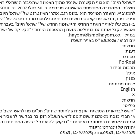
"ישראל היום" הוא גוף תקשורת שנוסד מתוך האמונה שהציבור הישראלי ראוי 
ת
ופרשנויות, וידיאו, פודקאסטים ושידורים חיים. פלטפורמות הדיגיטל של "ישרא
ב-2021 עלו לאוויר האתר החדש והיישומון החדש של "ישראל היום" בע
ואפשר לקבל אותם גם בניוזלטר. מועדון ההטבות הייחודי "הקליקה של ישרא
במייל hayom@israelhayom.co.il.
יום רביעי, 6.5.2026
י"ט באייר תשפ"ו
חדשות
דעות
ספורט
ForReal
תרבות ובידור
אוכל
מגזין
אנחנו מגייסים
English
X
חדשות
פוליטי
“חשש לבריאותו הנפשית, אין צידוק לחוסר שוויון": חכ"ים פנו לראש השב"כ
14 חברי כנסת ממפלגות שונות פנו לראש השב"כ רונן בר בבקשה להעביר א
עמירם לאסירים ביטחוניים אחרים • “נבקשך להיעתר לבקשה המידתית והר
יהודה שלזינגר
חנן גרינווד
14/9/2023, 05:43
,עודכן
14/9/2023, 05:43