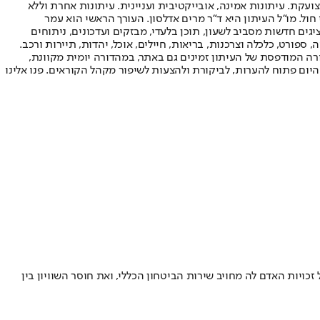
ועקת. עיתונות אמינה, אובייקטיבית ועניינית. עיתונות אחרת וללא
עור החשיפה הגבוה ביותר בימי חול. מו"ל העיתון היא ד"ר מרים אדלסון. העורך הראשי הוא עמר
 והעורך המייסד הוא עמוס רגב. אתרי האינטרנט של "ישראל היום" בעברית ובאנגלית, כמו כן היישומונים (אפליקציות) לאנדרואיד ול-iOS, מציגים חדשות מסביב לשעון, תוכן בלעדי, מבזקים ועדכונים, ניתוחים
, ספורט, כלכלה וצרכנות, בריאות, חיילים, אוכל, יהדות, תיירות ורכב.
דורה המודפסת של העיתון זמינים גם באתר, במהדורה יומית מקוונת,
היום פתוח להערות, לביקורת ולהצעות לשיפור מקהל הקוראים. פנו אלינו
כויות האדם לה מחויב שירות הביטחון הכללי, ואת חוסר השוויון בין