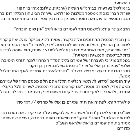
0
השמעה
בן אוליאל בערעורו בביהמ"ש העליון (ארכיון). צילום: אורן בן חקון
שורת חברי כנסת ממספר מפלגות פנו לראש שירות הביטחון הכללי רונן בר
מצבו הנפשי הרעוע ואת חוסר השוויון בינו ובין אסירים ביטחוניים אחרים.
הרב אבינר קורא למשפט חוזר לעמירם בן אוליאל: "אין שום הוכחה"
בין חברי הכנסת החתומים על הבקשה: עמית הלוי, צביקה פוגל, יצחק קרויזר, נ
לימור סון הר מלך, המלווה את פעילות מטה "צדק לעמירם" מאז הקמתו ו
“כפי שידוע לך, מאז נאסר עמיר
גדול לבריאותו הנפשית והפיזית".
במכתב צוין כי העברתו של עמירם בליל הסדר האחרון לאגף תורני היטיבה א
שלטי "עמירם בן אוליאל צדק" בהפגנה,צילום: אורן בן חקון
חברי הכנסת ביקשו מראש השב"כ: "תורה
להעברת עמירם לאגף התורני
לכל 
אנוש".
עוד הוסיפו: "כידוע לך, תנאי הכליאה הללו אינם חלק מפסק הדין של עמירם ו
ממטה צדק לעמירם נמסר: "אנו קוראים לחברי הכנסת, לשרים ולכל מקבלי ה
עמירם, ולהעבירו לאגף תורני עד לקיום משפט צדק בעניינו - כמו לברנס ולז
פולארד קורא לפתוח את תיק עמירם בן אוליאל מחדש // רמי סדן
שב"ס הודיע לארגון 'חוננו' אשר ביקש, לבקשת עו"ד עדי קידר, את העברת
לתנאים הולמים".
טעינו? נתקן! אם מצאתם טעות בכתבה, נשמח שתשתפו א
אסיר ביטחוני
עמירם בן אוליאל
ראש השב"כ
מדורים