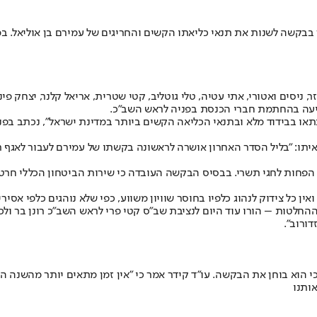
 בבקשה לשנות את תנאי כליאתו הקשים והחריגים של עמירם בן אוליאל. ב
יסים ואטורי, אתי עטיה, טלי גוטליב, קטי שטרית, אריאל קלנר, יצחק פינדרו
סייעה בהחתמת חברי הכנסת בפניה לראש השב"כ.
ם בן אוליאל לפני 7.5 שנים, הוא שוהה לבדו בתאו בבידוד מלא ובתנאי הכליאה הקשים ביותר במ
יתו: "בליל הסדר האחרון אושרה לראשונה בקשתו של עמירם לעבור לאגף תו
הפחות לחגי תשרי. בבסיס הבקשה העובדה כי שירות הביטחון הכללי חרט ע
אין כל צידוק לנהוג כלפיו בחוסר שוויון משווע, כפי שלא נוהגים כלפי אסי
החלטות – הורו עוד היום לנציבת שב"ס קטי פרי לראש השב"כ רונן בר ול
דורוב".
ו, כי הוא בוחן את הבקשה. עו"ד קידר אמר כי "אין זמן מתאים יותר מהש
ותנו