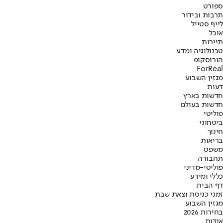
ספורט
תרבות ובידור
לייף סטייל
אוכל
תיירות
טכנולוגיה ומדע
הורוסקופ
ForReal
מגזין השבוע
דעות
חדשות בארץ
חדשות בעולם
פוליטי
ביטחוני
חינוך
בריאות
משפט
תחבורה
פוליטי-מדיני
כללי ומידע
דף הבית
זמני כניסת וצאת שבת
מגזין השבוע
בחירות 2026
אודות