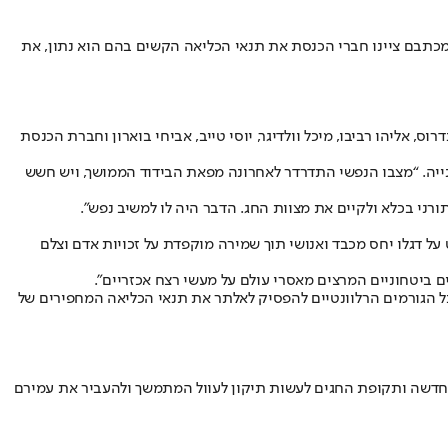
מכתבם ציינו חברי הכנסת את תנאי הכליאה הקשים בהם הוא נתון, את
ס, אליהו רביבו, מיכל וולדיגר, יוסי טייב, אביחי בוארון וחברת הכנסת
דינת ישראל", נכתב בפנייה. “מצבו הנפשי התדרדר לאחרונה מפאת הבידוד הממושך, ויש חשש
רני בכלא ולקיים את מצוות החג. הדבר היה לו למשיב נפש".
ל דגלו יחס מכבד ואנושי תוך שמירה מוקפדת על זכויות אדם וצלם
רים ביטחוניים המרצים מאסרי עולם על מעשי רצח אכזריים".
כל הגורמים הרלוונטיים להפסיק לאלתר את תנאי הכליאה המחפירים של
נה החדשה ותקופת החגים לעשות תיקון לעוול המתמשך ולהעביר את עמירם