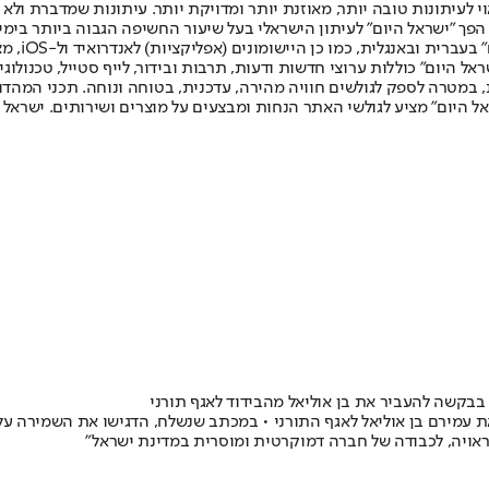
לעיתונות טובה יותר, מאוזנת יותר ומדויקת יותר. עיתונות שמדברת ולא צ
שלום. המהדורה המודפסת הראשונה פורסמה ב-30 ביולי 2007, וב-2010 הפך "ישראל היום" לעיתון הישראלי בעל שי
לחמנוביץ,
ל היום" כוללות ערוצי חדשות ודעות, תרבות ובידור, לייף סטייל, טכנולוגיה
ברית, במטרה לספק לגולשים חוויה מהירה, עדכנית, בטוחה ונוחה. תכני המה
ל היום" מציע לגולשי האתר הנחות ומבצעים על מוצרים ושירותים. ישראל 
 בבקשה להעביר את בן אוליאל מהבידוד לאגף תורני
ת עמירם בן אוליאל לאגף התורני • במכתב שנשלח, הדגישו את השמירה על ז
אויה, לכבודה של חברה דמוקרטית ומוסרית במדינת ישראל"