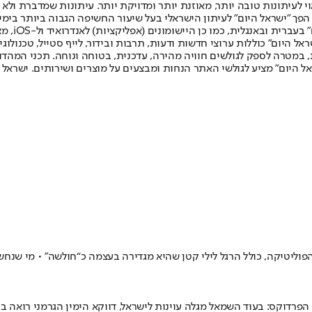
לעיתונות טובה יותר, מאוזנת יותר ומדויקת יותר. עיתונות שמדברת ולא צ
שלום. המהדורה המודפסת הראשונה פורסמה ב-30 ביולי 2007, וב-2010 הפך "ישראל היום" לעיתון הישראלי בעל שי
לחמנוביץ,
ל היום" כוללות ערוצי חדשות ודעות, תרבות ובידור, לייף סטייל, טכנולוגיה
ברית, במטרה לספק לגולשים חוויה מהירה, עדכנית, בטוחה ונוחה. תכני המה
ל היום" מציע לגולשי האתר הנחות ומבצעים על מוצרים ושירותים. ישראל 
פוליטיקה, כולל הרגל לילי קטן שהיא מגדירה בעצמה כ“חולשה” • מי שנ
 הפרדוקס: בעוד השמאל מגלה עוינות לישראל, דווקא הימין הגרמני רואה 