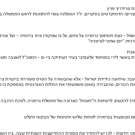
ת פרידריך מרץ
ל • כעת תסתמך גרמניה על פחם, על גז שמקורו אינו ברוסיה - ועל אנרג
נית: "יום שחור לגרמניה"
שבת
 באשר לירי במוחמד אלעסיבי בעיר העתיקה בי-ם • המפכ"ל לשעבר, משה 
בר, שידועה כידידת ישראל • אלא שהבשורה על הפרס מעוררת ביקורת ציבור
 את הכורים, שהגבירה באופן משמעותי את התלות האנרגטית באספקת גז מ
ורך להקשיב לרשימת ה"דאגות" הארוכה של ממשלת גרמניה, לנוכח הרכבה 
י הדעות • לכן יש להחזיר את מסורת ההתייעצות השנתית שבה, בין השאר,