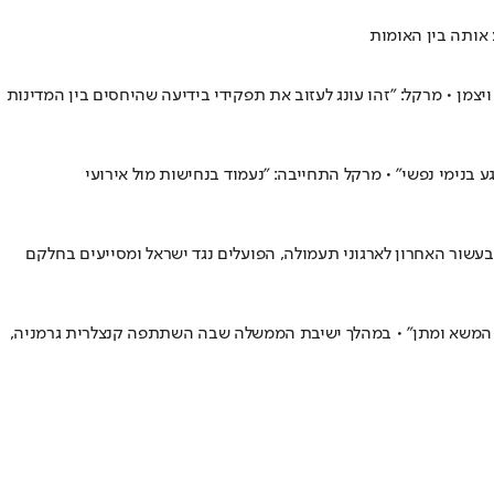
 אותה בין האומות
מן • מרקל: "זהו עונג לעזוב את תפקידי בידיעה שהיחסים בין המדינות
בנימי נפשי" • מרקל התחייבה: "נעמוד בנחישות מול אירועי
במהלך ישיבת הממשלה בנוכחות אנגלה מרקל • במרכז המחאה: 84 מיליון שקלים שהעבירה בעשור האחרון לארגוני תעמולה, הפועלים נגד ישראל ומסייעים בחלקם
חן המשא ומתן" • במהלך ישיבת הממשלה שבה השתתפה קנצלרית גרמניה,