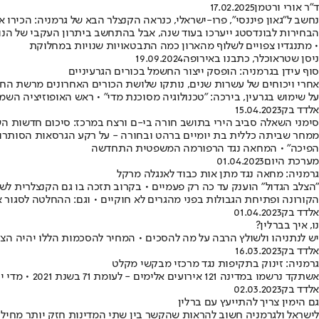
ד"ר אורי ורטמן
17.02.2025
נחשב ל"גאון פיננסי", פרו-ישראלי, כנראה הקנצלר הבא של גרמניה: הכירו א
• מתנגדיו צפויים לשלוף מהארון כמה התבטאויות שנויות במחלוקת
ניסן שטראוכלר, כתבנו באירופה
19.09.2024
סוף עידן בגרמניה: הופסק ייצור החשמל בכורים הגרעיניים
אחרי ויכוחים של עשרות שנים, נותקו שלושת הכורים האחרונים מרשת החשמ
על שימוש בגרעין, בירכה: "טכנולוגיה מסוכנת מדי" • ראש האופוזיציה השמר
אלדד בק
15.04.2023
סימני השאלה סביב הירי בתושב חורה בי-ם ורצח במרכז: סיכום חדשות ה
ממחר שביתה כללית בת יומיים ברהט ובחורה - על רקע הגרסאות הסותרות
הפיכה" • המחאה נגד הרפורמה המשפטית התחדשה
מערכת היום
01.04.2023
גרמניה: מחאה נגד מתן אות כבוד לאנגלה מרקל
"הצלב הגדול" הוענק עד כה רק פעמיים • בקרוב תזכה בו גם הקנצלרית לשע
הקורונה ופתיחת הגבולות בפני מהגרים לא חוקיים • וגם: ההחלטה לסגור
אלדד בק
01.04.2023
נו, איך בברלין?
יש לנתניהו ולשולץ הרבה על מה להסכים • המחיר להסכמות הללו יהיה הצ
אלדד בק
16.03.2023
גרמניה: זינוק בתקיפות נגד מרכזי מבקשי מקלט
אשתקד נרשמו במדינה 121 אירועים אלימים - לעומת 71 בשנת 2021 • מדי יום מבוצעות בגרמניה לפחות שלוש תקיפות של מבקשי מקלט
אלדד בק
02.03.2023
גם הימין צריך להתייעץ עם ברלין
לישראל ולגרמניה חשוב להראות שהקשר בין שתי המדינות חזק יותר מחילוק