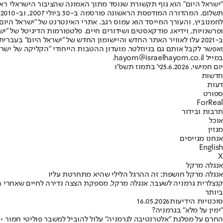
"ישראל היום" הוא גוף תקשורת שנוסד מתוך האמונה שהציבור הישראלי ראוי 
ת
ופרשנויות, וידיאו, פודקאסטים ושידורים חיים. פלטפורמות הדיגיטל של "ישרא
ב-2021 עלו לאוויר האתר החדש והיישומון החדש של "ישראל היום" בע
ואפשר לקבל אותם גם בניוזלטר. מועדון ההטבות הייחודי "הקליקה של ישרא
במייל hayom@israelhayom.co.il.
יום חמישי, 25.6.2026
י' בתמוז תשפ"ו
חדשות
דעות
ספורט
ForReal
תרבות ובידור
אוכל
מגזין
אנחנו מגייסים
English
X
אנגלה מרקל
אנגלה מרקל חושפת: זה ההרגל הלילי שהיא מתחרטת עליו
קנצלרית גרמניה לשעבר, אנגלה מרקל, מספקת הצצה נדירה לחיים שאחרי ה
ביותר
סוכנויות הידיעות
16.05.2026
"ימין על מלא" בגרמניה?
החרם על מפלגת "אלטרנטיבה לגרמניה" עלול להוביל למשבר פוליטי חמור •