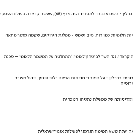
הבחירות לבונדסטג ייערכו בעוד שנה, אבל בהתחשב ביתרון העקבי של הנוצרים-הדמוקרטים בסקרים, יו"ר המפלגה צפוי להתמנות לראש הממשלה בברלין • השבוע נבחר לתפקיד הזה מרץ (68), שעשה קריירה בעולם העסקי
יות חלופיות כמו רוח, מים ושמש • מפלגת הירוקים, שקמה מתוך מחאה
קראדי, נגד השר לביטחון לאומי: "ההחלטה על המשמר הלאומי – סכנת
ית בברלין • על המוקד: מדיניות הפיוס כלפי פוטין, ניהול משבר
רוסיה
ומדיניותה של ממשלת נתניהו הנוכחית
 יעלה נושא המימון הגרמני לפעילות אנטי־ישראלית