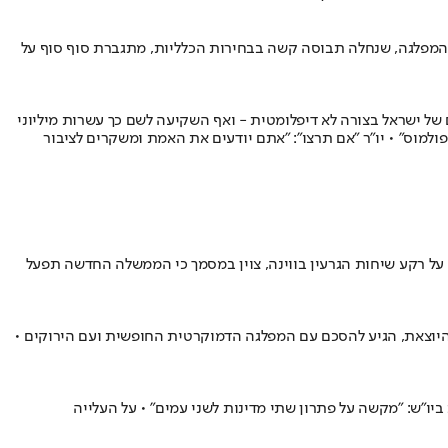
המפלגה, שנחלה תבוסה קשה בבחירות הכלליות, מתגברת סוף סוף על
של ישראל בצורה לא דיפלומטית - ואף השקיעה לשם כך עשרות מיליוני
למוס" • יו"ר "אם תרצו": "אתם יודעים את האמת ומשקרים לציבור
• על רקע שיחות הגרעין בווינה, צוין במסמך כי הממשלה החדשה תפעל
16 שנים בשלטון • שולץ ששימש כסגנה של הקנצלרית היוצאת, הגיע להסכם עם המפלגה הדמוקרטית החופשית ועם הירוקים •
יו"ש: "מקשה על פתרון שתי מדינות לשני עמים" • על העלייה