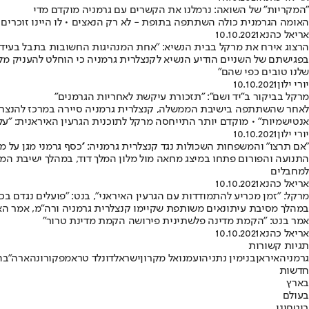
"המקריות" של השואה: נרמלנו את הקשרים עם גרמניה מוקדם מדי
האומה הגרמנית כולה השתתפה בתופת - לא רק הנאצים • לו היינו זוכרים כפ
אריאל כהנא
10.10.2021
הרצוג אירח את מרקל בבית הנשיא: "אחת המנהיגות החשובות בתבל בעידן 
בפגישתם של השניים הודיע הנשיא לקנצלרית גרמניה כי הוחלט להעניק מלג
שלנו טובים כפי שהם"
יורי ילון
10.10.2021
מרקל בביקור ב"יד ושם": "תזכורת עיקשת לאחריות הגרמנים"
לאחר שהשתתפה בישיבת הממשלה, קנצלרית גרמניה סיירה במרכז להנצחת הש
אנטישמיות" • מוקדם יותר התייחסה מרקל לתוכנית הגרעין האיראנית: "ע
יורי ילון
10.10.2021
"אם תרצו" והמשפחות השכולות נגד קנצלרית גרמניה: ''כסף גרמני מגן על מ
למחבלים
אריאל כהנא
10.10.2021
מרקל: "זמן מכריע להתמודדות עם הגרעין האיראני", בנט: "פועלים נגדם בכ
במהלך מסיבת עיתונאים משותפת שקיימו קנצלרית גרמניה ורה"מ, אמר הא
אמר בנט: "הקמת מדינה פלשתינית פירושה הקמת מדינת טרור"
אריאל כהנא
10.10.2021
תגיות קשורות
גרמניה
איראן
בנימין נתניהו
עמנואל מקרון
ישראל
דונלד טראמפ
קורונה
ארה"ב
ה
חדשות
בארץ
בעולם
ביטחוני