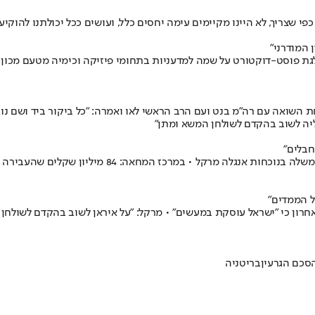
י שצריך, לא היינו מקיימים עימה יחסים כלל, ועושים ככל יכולתנו להוקיע
המודרני"
ת פוסט-דוקטורט על שמה למדעניות בתחומי פיזיקה וכימיה מטעם מכון ויצ
ואה עם רה"מ בנט ועם הרב הראשי לאו ואמרה: "כל ביקור ביד ושם נוגע 
ליה לשוב בהקדם לשולחן המשא ומתן"
חבלים"
התנועה והפורום פתחו במיצג מחאה מול מלון המלך דוד, 
ל הממדים"
חרון כי "ישראל עוסקת במעשים" • מרקל: "על איראן לשוב בהקדם לשול
סכם הגרעין
בריטניה