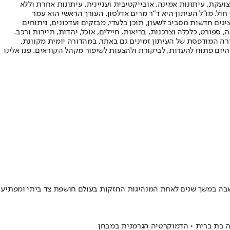
ועקת. עיתונות אמינה, אובייקטיבית ועניינית. עיתונות אחרת וללא
עור החשיפה הגבוה ביותר בימי חול. מו"ל העיתון היא ד"ר מרים אדלסון. העורך הראשי הוא עמר
 והעורך המייסד הוא עמוס רגב. אתרי האינטרנט של "ישראל היום" בעברית ובאנגלית, כמו כן היישומונים (אפליקציות) לאנדרואיד ול-iOS, מציגים חדשות מסביב לשעון, תוכן בלעדי, מבזקים ועדכונים, ניתוחים
, ספורט, כלכלה וצרכנות, בריאות, חיילים, אוכל, יהדות, תיירות ורכב.
דורה המודפסת של העיתון זמינים גם באתר, במהדורה יומית מקוונת,
היום פתוח להערות, לביקורת ולהצעות לשיפור מקהל הקוראים. פנו אלינו
חשבה במשך שנים לאחת המנהיגות החזקות בעולם חושפת צד ביתי ומפתיע
בה בת ברית • הדמוקרטיה הגרמנית במבחן