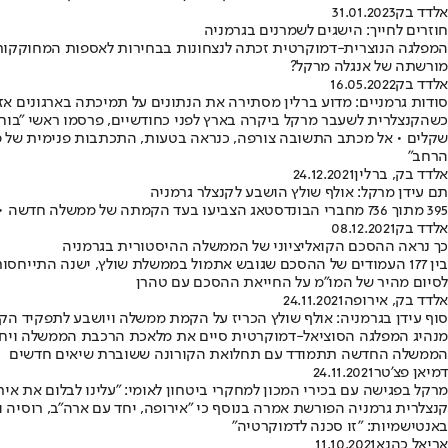
אלדד בק
31.01.2023
חוזרים לחייך: הישגים לשמרנים בגרמניה
המפלגה הנוצרית-דמוקרטית זכתה לנצחונות בבחירות לאספות המחוקקות
מורשתה של אנגלה מרקל?
אלדד בק
16.05.2022
סודות גרמניים: מדוע ברלין מסתירה את הנתונים על תמיכתה בארגונים אז
כשהקנצלרית לשעבר מרקל ביקרה בארץ לפני כחודשיים, פרסמו ראשי "בוחר
שקלים • אל מכתב התשובה צורפה, כנראה בטעות, התכתבות פנימית של פקידי
הרחב"
אלדד בק
, ברלין
24.12.2021
תם עידן מרקל: אולף שולץ הושבע לקנצלר גרמניה
395 מתוך 736 מחברי הבונדסטאג הצביעו בעד הקמתה של ממשלה חדשה • בקואליציה יישבו יחד הסוציאל-דמוקרטים, הירוקים והליברלים
אלדד בק
08.12.2021
כך נראה ההסכם הקואליציוני של הממשלה ההיסטורית בגרמניה
בין 177 העמודים של ההסכם שגובש אתמול בממשלת שולץ, ישנה התייח
לסיום מהיר של המו"מ על החייאת ההסכם עם טהרן
אלדד בק
, אירופה
24.11.2021
סוף עידן בגרמניה: אולף שולץ הכריז על הקמת ממשלה ויושבע לתפקיד הק
הממשלה החדשה תתמודד עם תחלואת הקורונה ששוברת שיאים חדשים
דמיאן פצ'טר
24.11.2021
מרקל בפגישה עם בכירי המכון למחקרי ביטחון לאומי: "עלינו לבלום את איר
קנצלרית גרמניה הפורשת אמרה בנוסף כי "אירופה, יחד עם ארה"ב, רוסיה ו
באנטישמיות: "זו סכנה לדמוקרטיה"
אריאל כהנא
11.10.2021