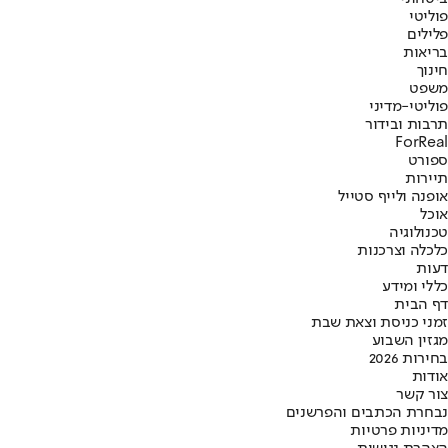
פוליטי
פלילים
בריאות
חינוך
משפט
פוליטי-מדיני
תרבות ובידור
ForReal
ספורט
תיירות
אופנה ולייף סטייל
אוכל
טכנולוגיה
כלכלה וצרכנות
דעות
כללי ומידע
דף הבית
זמני כניסת וצאת שבת
מגזין השבוע
בחירות 2026
אודות
צור קשר
נבחרת הכתבים והפרשנים
מדיניות פרטיות