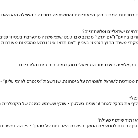
 במדינות המחוז, בהן המאוכלסת והמשפיעה במדינה • השאלה היא האם 
רחיים ישראליים ופלשתיניים?
ים בחיים" ו"אם תרצו" מכתב שבו טענו שממשלתה מתערבת בענייני פנים 
 משרד החוץ הגרמני בעניין: "'אם תרצו' אינו נרתע מהגזמות מעוררות פו
סות מפורטת לישראל ולשמירה על ביטחונה, שנחשבת "אינטרס לאומי עליון" 
נצלר
מנהיג המפלגה הסוציאל-דמוקרטית סיים את מלאכת הרכבת הממשלה ויחליף את מרקל לאחר 
אן תוך שיתוף פעולה"
סין צריכות למנוע את המשך העשרת האורניום של טהרן" • על ההתיישבות ב