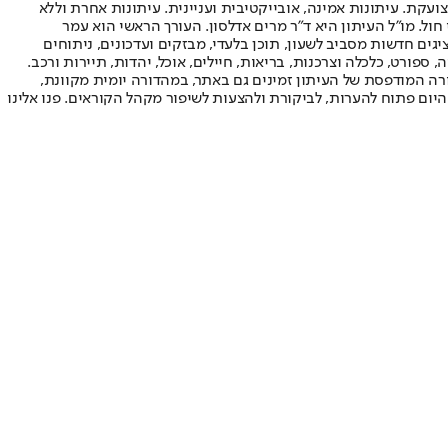
ועקת. עיתונות אמינה, אובייקטיבית ועניינית. עיתונות אחרת וללא
עור החשיפה הגבוה ביותר בימי חול. מו"ל העיתון היא ד"ר מרים אדלסון. העורך הראשי הוא עמר
 והעורך המייסד הוא עמוס רגב. אתרי האינטרנט של "ישראל היום" בעברית ובאנגלית, כמו כן היישומונים (אפליקציות) לאנדרואיד ול-iOS, מציגים חדשות מסביב לשעון, תוכן בלעדי, מבזקים ועדכונים, ניתוחים
, ספורט, כלכלה וצרכנות, בריאות, חיילים, אוכל, יהדות, תיירות ורכב.
דורה המודפסת של העיתון זמינים גם באתר, במהדורה יומית מקוונת,
היום פתוח להערות, לביקורת ולהצעות לשיפור מקהל הקוראים. פנו אלינו