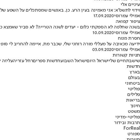
עיניים אלי
וידוי לתשפ"א: אני מאמינה בעין הרע. כן, באנשים שמסתכלים על השפע שלך 
אמילי עמרוסי
17.09.2020
ציפור קפואה
בשנה שחלפה לא הספקתי כלום • יעדים לשנה הטרייה? לא סביר שאמצא כ
אמילי עמרוסי
10.09.2020
חסרת מנוח
ידיעה מכאיבה על מעללי מורה רוחני שלי, שכבר מת, איימה להחריב לי סופי
אמילי עמרוסי
03.09.2020
תגיות קשורות
שישבת
חיים שלי
ישראל היום
ישראל השבוע
חדשות ספרים
רחל עזריה
עליזה ל
חדשות
בארץ
בעולם
ביטחוני
פוליטי
פלילים
בריאות
חינוך
משפט
פוליטי-מדיני
תרבות ובידור
ForReal
ספורט
תיירות