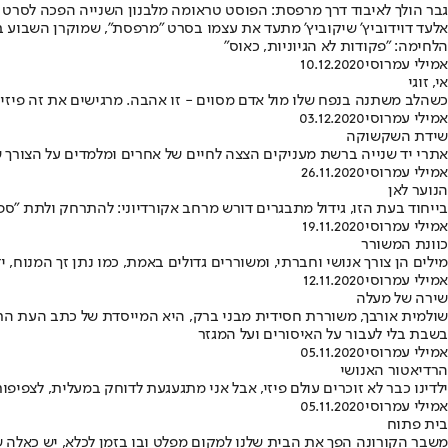
גבר הולך לאיבוד דרך מרפסת: הפוסט טראומה מלבנון השנייה הפכה לסרט
אלעד דוידוביץ' שיקוביץ' מתעד את עצמו בסרט "מרפסת", שמוקרן השבוע 
הלחימה: "פקודות לא הגיוניות, כאוס"
אמילי עמרוסי
10.12.2020
אי, זוגי
כשהלב משתנה בנפח שלו מול אדם מסוים - זו אהבה. מרגישים את זה פיזי
אמילי עמרוסי
03.12.2020
שידת השקשוקה
אתרי יד שנייה ברשת מעניקים הצצה לחיים של אחרים ומלמדים על הצורך ש
אמילי עמרוסי
26.11.2020
הנוער לאן
בייחוד בעת הזו, גידול מתבגרים דורש מרחב אקורדיוני: להתרחק ולתת "ספי
אמילי עמרוסי
19.11.2020
כוונת המשורר
מילים הן צורך אנושי וחברתי, ומשוררים גדולים באמת, כמו נתן זך המנוח, 
אמילי עמרוסי
12.11.2020
שירה של מעלה
שולמית אורבך, משוררת חסידית מבני ברק, היא המייסדת של כתב העת הרא
בשבת בלי לעבור על האיסורים ועל המגזר
אמילי עמרוסי
05.11.2020
הרדיאטור האנושי
ילדינו כבר לא זוכרים עולם פיזי, אבל אני מתגעגעת לדוחק במעלית, לצפי
אמילי עמרוסי
05.11.2020
בית פתוח