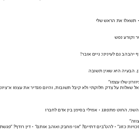
 • תשאלו את הראש שלי
ר וקורע נפש
 יהבהב גם לעינינו: גיים אובר!
מן. הבעיה היא שאין תשובה
ורון שלו עצמו"
אלות על צדק חלוקתי ולא קיבל תשובות, והיום מגדיר את עצמו א־ציוני
השני, החוט מתפוגג • אמילי בסימן בין אדם לחברו
ווה"
כויות כזוג" • להט"בים דתיים? "אני מחבק ואוהב אותם" • דין רודף? "פגש