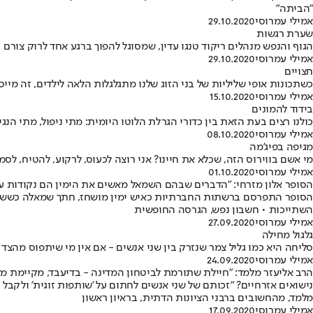
"הביתה"
אמילי עמרוסי
29.10.2020
שֹערת רגשות
הגוף והנפש מנהלים ריקוד טנגו עדין, שמסוגל להפוך ברגע אחד לרוק צורם
אמילי עמרוסי
29.10.2020
חצויים
כשתכונות אופי שליליות של בני הזוג שלנו מתגלגלות הלאה לילדים, זה מייס
אמילי עמרוסי
15.10.2020
בידוד להמונים
כולנו רצים בעת הזאת בין כדורי הגרלת הלוטו היומית: מתי ניפול, מתי הנגיף
אמילי עמרוסי
08.10.2020
מגיפה בפיג'מה
מי אשם בווירוס הזה, שכלא את חיינו? אני רוצה לכעוס, לרקוע, להטיח, לס
אמילי עמרוסי
01.10.2020
הסופר אלון מזרחי: "הדברים שבהם השמאל מאשים את הימין הם נקודות עיו
הסופר התפרסם ברשתות החברתיות כאיש ימין מושחז, חתך שמאלה כששאל ש
השתייכות • חשבון נפש, הגרסה החופשית
אמילי עמרוסי
27.09.2020
גלגול מחילה
סליחה היא כמו גליל צמר שנזרק בין שני אנשים - אם אין מי שיתפוס מהצד 
אמילי עמרוסי
24.09.2020
הרב אליעזר מלמד: "חיילת שתורמת לביטחון המדינה - בדיעבד, מקיימת מצ
נישואים אזרחיים? "זכותם של שני אנשים לחתום על 'שותפות זוגית' ולקבל ז
מלמד, מהחשובים ברבני הציונות הדתית, בראיון ראשון
אמילי עמרוסי
17.09.2020