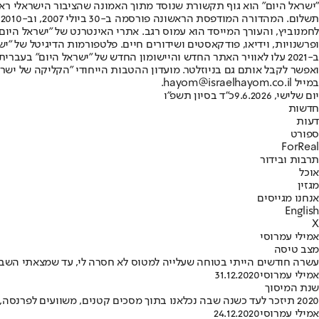
"ישראל היום" הוא גוף תקשורת שנוסד מתוך האמונה שהציבור הישראלי ראוי 
ת
ופרשנויות, וידיאו, פודקאסטים ושידורים חיים. פלטפורמות הדיגיטל של "ישרא
ב-2021 עלו לאוויר האתר החדש והיישומון החדש של "ישראל היום" בע
ואפשר לקבל אותם גם בניוזלטר. מועדון ההטבות הייחודי "הקליקה של ישרא
במייל hayom@israelhayom.co.il.
יום שלישי, 9.6.2026
כ"ד בסיון תשפ"ו
חדשות
דעות
ספורט
ForReal
תרבות ובידור
אוכל
מגזין
אנחנו מגייסים
English
X
אמילי עמרוסי
מצב טיסה
עשרה חודשים הייתי בטוחה שעלייה למטוס לא חסרה לי, עד שמצאתי השבו
אמילי עמרוסי
31.12.2020
שנת המיסוך
2020 תיזכר לעד כשנה שבה נכלאנו בתוך מסכים קטנים, משוועים לפרנסה, להשכלה, לפנאי, לשפיות
אמילי עמרוסי
24.12.2020