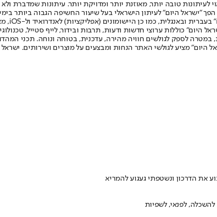
לעיתונות טובה יותר, מאוזנת יותר ומדויקת יותר. עיתונות שמדברת ולא צ
שלום. המהדורה המודפסת הראשונה פורסמה ב-30 ביולי 2007, וב-2010 הפך "ישראל היום" לעיתון הישראלי בעל שי
לחמנוביץ,
ל היום" כוללות ערוצי חדשות ודעות, תרבות ובידור, לייף סטייל, טכנולוגיה
ברית, במטרה לספק לגולשים חוויה מהירה, עדכנית, בטוחה ונוחה. תכני המה
ל היום" מציע לגולשי האתר הנחות ומבצעים על מוצרים ושירותים. ישראל 
ע את הדרכון ונשטפתי געגוע להמריא