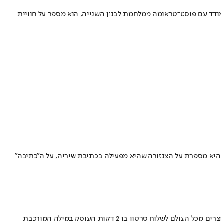
מודד עם פוסט־טראומה ממלחמת לבנון השנייה, הוא מספר על חוויית
היא מספרת על הצנזורה שהיא מפעילה בכתיבת שיריה, על ה"כתיבה"
משבר הקורונה הפך את הבית שלנו למקום מפלט ובו בזמן לכלא, יש כאלה שאיבדו את ביתם וכאלה שוויתרו עליו • בית הספר לקולנוע "מעלה" הזמין יוצרים מכל העולם לשלוח סרטון בן 2 דקות העוסק במילה המורכבת