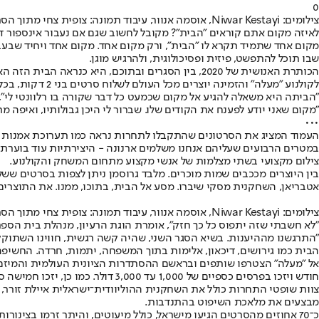
0
צילומים: Niwar Kestayi, אוסמה אנוור, עיבוד תמונה: צופית צחי מתוך הסרט - צילום: אלי זינגר, סיון פלדר //
לאיזה מקום אתם קוראים "הבית"? מקובל לחשוב שגם אם נעבור אינספור דיר
מקום אחד שתמיד תקרא לו "הבית", ורק מקום אחד. מקום אחד ויחיד שבעב
שבו תוכל להתפשט, פיזית ופסיכולוגית, ולהרגיש מוגן.
הכותרת האנושית של 2020, בין הסגרים ובתוכם, היא כ
לקולנוע "מעלה" והזמינה יוצרים מכל העולם לשלוח סרטים בני 2 דקות, בכל הז'אנרים, בנושא "הביתה" (באנגלית: HOMEWARD). בתוך חודש הגיעו יותר מ־500 סרטים. 500 מבטים מרתקים על בית.
"הביתה היא משאלה להגיע אל מקום שכמעט כל דבר שקורה בו רלוונטי לי", נ
"מקום שאני יודע לפענח את הקודים שלו. שברור לי היכן גבולותיו, ואיפה מ
•••
העמוד המציג את הסרטונים שהתקבלו לתחרות נראה כמו תערוכת אמנות וספ
צילום מקצועי בשתי מצלמות של אנשי מקצוע מתחום המשחק והקולנוע.
בין היוצרים מככבים שמות מוכרים. מלבד גרוסמן ניתן לצפות בסרטים ששלחו
אטבריאן, השחקנית מסקי שיברו. מסע אל הבית, בתוכו, ממנו. את התוצרים אפשר לרא
צילומים: Niwar Kestayi, אוסמה אנוור, עיבוד תמונה: צופית צחי מתוך הסרט - צילום: אלי זינגר, סיון פלדר
"לא חשבתי שזה יתפוס כל כך חזק", אומרת הוגת הרעיון, מנהלת בית הספר 
"התרגשנו מההיענות. בשיא הסגר השני, שהיה קשה רגשית, חווינו השתוקקו
הבית כמו גירושים, דיכאון, אלימות בתוך המשפחה, יתמות, חרדה. החשיפה
אל "מעלה" הצטרפו שותפים ובראשם ההסתדרות הציונית העולמית והמיזם לקול
חודש ויזכו בפרסים כספיים של 1,000 עד 3,000 דולר. כמו כן, יזכו חמישה סרטים נוספים בפרסי "חביבי הקהל", בסך 500 דולר כל אחד. ניתן להצביע לפרס חביב הקהל באמצעות לייק ביו־טיוב עד סוף החודש.
צוות שופטי התחרות כולל את השחקנית ההוליוודית־ישראלית איילת זורר, הי
מבצעים את מלאכת השיפוט בהתנדבות.
כ־70 אחוזים מהסרטים הגיעו מישראל, כולל מיעוטים, והיתר זרמו בצינו