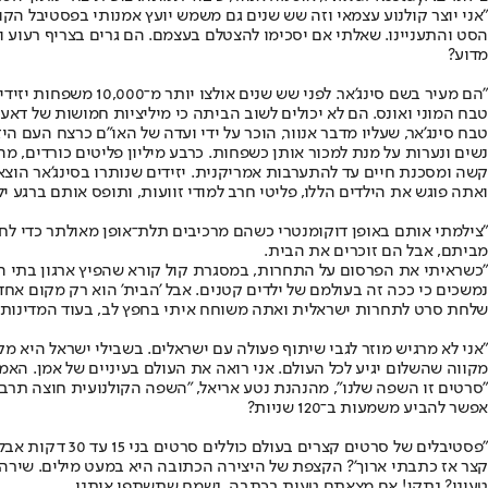
"אני יוצר קולנוע עצמאי וזה שש שנים גם משמש יועץ אמנותי בפסטיבל הקו
הסט והתעניינו. שאלתי אם יסכימו להצטלם בעצמם. הם גרים בצריף רעוע ו
מדוע?
"הם מעיר בשם סינג'
טבח המוני ואונס. הם לא יכולים לשוב הביתה כי מיליציות חמושות של דא
נשים ונערות על מנת למכור אותן כשפחות. כרבע מיליון פליטים כורדים, מה
קשה ומסכנת חיים עד להתערבות אמריקנית. יזידים שנותרו בסינג'אר הוצאו
ואתה פוגש את הילדים הללו, פליטי חרב למודי זוועות, ותופס אותם ברגע יל
מביתם, אבל הם זוכרים את הבית.
"כשראיתי את הפרסום על התחרות, במסגרת קול קורא שהפיץ ארגון בתי 
נמשכים כי ככה זה בעולמם של ילדים קטנים. אבל 'הבית' הוא רק מקום אחד 
שלחת סרט לתחרות ישראלית ואתה משוחח איתי בחפץ לב, בעוד המדינות ש
"אני לא מרגיש מוזר לגבי שיתוף פעולה עם ישראלים. בשבילי ישראל היא מ
מקווה שהשלום יגיע לכל העולם. אני רואה את העולם בעיניים של אמן. האמנ
"סרטים זו השפה שלנו", מהנהנת נטע אריאל, "השפה הקולנועית חוצה תרב
אפשר להביע משמעות ב־120 שניות?
"פסטיבלים של ס
קצר אז כתבתי ארוך'? הקצפת של היצירה הכתובה היא במעט מילים. שירה, או הז'אנר של סי
טעינו? נתקן! אם מצאתם טעות בכתבה, נשמח שתשתפו אותנו