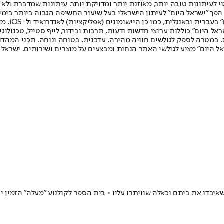
לעיתונות טובה יותר, מאוזנת יותר ומדויקת יותר. עיתונות שמדברת ולא צ
שלום. המהדורה המודפסת הראשונה פורסמה ב-30 ביולי 2007, וב-2010 הפך "ישראל היום" לעיתון הישראלי בעל שי
לחמנוביץ,
ל היום" כוללות ערוצי חדשות ודעות, תרבות ובידור, לייף סטייל, טכנולוגיה
ברית, במטרה לספק לגולשים חוויה מהירה, עדכנית, בטוחה ונוחה. תכני המה
ל היום" מציע לגולשי האתר הנחות ומבצעים על מוצרים ושירותים. ישראל 