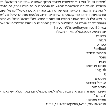
"ישראל היום" הוא גוף תקשורת שנוסד מתוך האמונה שהציבור הישראלי ראוי 
ת
ופרשנויות, וידיאו, פודקאסטים ושידורים חיים. פלטפורמות הדיגיטל של "ישרא
ב-2021 עלו לאוויר האתר החדש והיישומון החדש של "ישראל היום" בע
ואפשר לקבל אותם גם בניוזלטר. מועדון ההטבות הייחודי "הקליקה של ישרא
במייל hayom@israelhayom.co.il.
יום רביעי, 6.5.2026
י"ט באייר תשפ"ו
חדשות
דעות
ספורט
ForReal
תרבות ובידור
אוכל
מגזין
אנחנו מגייסים
English
X
מוספים
ישראל השבוע
בית פתוח
"הביתה"
אמילי עמרוסי
29/10/2020, 14:50
,עודכן
1/11/2020, 11:08