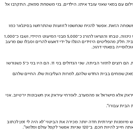
צילום עם במאי שאני עובד איתו. הילדים, בני משפחת סמאק, התקרבו אל
עש על האזור, ובהם ילדי המשפחה הזאת. אפשר להניח שנחשפו לזוועות שהתרחשו בסינג'אר כמו
טבח סינג'אר, שעליו מדבר אנוור, הוכר על ידי ועדה של האו"ם כרצח העם היזידי. באוגוסט 2014 השתלטו חמושים של ארגון המדינה האסלאמית על מחוז נינווה, טבחו והוציאו להורג כ־5,000 מבני המיעוט היזידי, ושבו כ־1,000
רביד. חלק מהפליטים היזידים הוגלו על ידי דאעש להרים וסבלו שם מרעב
וכלוסייה בפאתי דהוכ.
"צילמתי אותם באופן דוקומנטרי כשהם מרכיבים תלת־אופן מאולתר כדי לחזור באמצעותו אל הבית שלהם, שנמצא במרחק שלוש שעות נסיעה במכונית. הם רוצים לחזור הביתה. שני הגדולים בני 11. הם היו בני כ־5 כשגורשו
סמאק שמחים בבית החדש שלהם, למרות העליבות שלו. החיים שלהם
ראק אלא מישראל או מהמערב. לאזרחי עיראק אין חשבונות יו־טיוב. אני
הבית עבורו".
קצר, מהיר, ממוקד. וזה דורש מיומנות יצירתית חדה יותר. מכירה את הביטוי 'לא היה לי זמן לכתוב
ות אפשר לקפל עולם ומלואו".