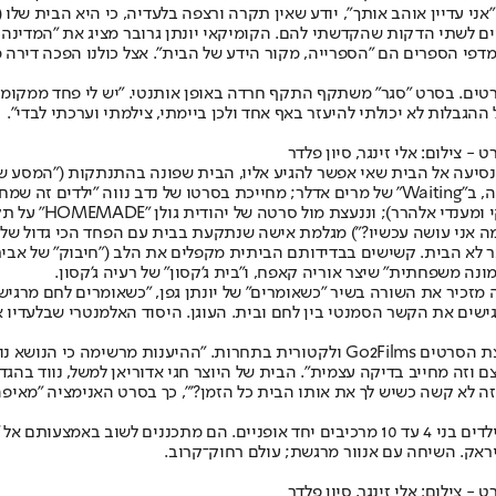
י עדיין אוהב אותך", יודע שאין תקרה ורצפה בלעדיה, כי היא הבית שלו (
ם לשתי הדקות שהקדשתי להם. הקומיקאי יונתן גרובר מציג את "המדינה שלו
פי הספרים הם "הספרייה, מקור הידע של הבית". אצל כולנו הפכה דירה מל
ים. בסרט "סגר" משתקף התקף חרדה באופן אותנטי. "יש לי פחד ממקומות 
ההגבלות לא יכולתי להיעזר באף אחד ולכן ביימתי, צילמתי וערכתי לבדי".
בנסיעה אל הבית שאי אפשר להגיע אליו, הבית שפונה בהתנתקות ("המסע ש
שנמצאת בדיכאון אחרי לידה, ניצבת במרפסת הבית, מתעלמת מבכי תינוקה, ב"Waiting" של מרים אד
 מול סרטה של יהודית גולן "HOMEMADE" על תקווה לקרבה שלא מתממשת.
תמונה משפחתית" שיצר אוריה קאפח, ו"בית ג'קסון" של רעיה ג'קסון.
ה מזכיר את השורה בשיר "כשאומרים" של יונתן גפן, "כשאומרים לחם מרגיש
רגישים את הקשר הסמנטי בין לחם ובית. העוגן. היסוד האלמנטרי שבלעדיו א
"מעורר מחשבה", אומרת על התוצרים חדוה גולדשמידט, מנהלת חברת הפצת הסרטים Go2Films
ה מחייב בדיקה עצמית". הבית של היוצר חגי אדוריאן למשל, נווד בהגדרה, 
לא קשה כשיש לך את אותו הבית כל הזמן?'", כך בסרט האנימציה "מאיפה אתה?". "הבי
עיראק. השיחה עם אנוור מרגשת; עולם רחוק־קרוב.