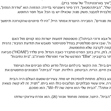
"איך בארגנטינה?" של עומר ברק).
", "הביתהסטאן", דרך סיור גיאוגרפי בדירה: המזווה הוא "שדרת המזון",
בנית למבצר, משק סגור, שכאילו יש בו הכל. אבל חסר החופש.
סגורים", הסבירה היוצרת אסתר הייל, "היו לי סיוטים שהקורונה תימשך
ל אבא ורוני הביתה"); מטפטפת דמעות ישרות כמו קווים מול האם
לר; מחייכת בסרטו של נדב נווה "ילדים זה שמחה", שבו איום מפלסטיק בגודל סנטימטר משבש את תודעת הגיבור; נהנית
נדמה שהבית הוא קנבס ענק שעליו אפשר לשרטט אינסוף. בת אל מוסרי ("מה אני עושה עכשיו?") מגלמת אישה שנתקעת בבית עם הפחד הכי גדול שלה, ג'וק, ורק בזנב הסרט מתברר כאבה הגדול. סיון פלדר ("HOME") מביאה
את קולה של אישה חרדית שחוזרת הביתה ביום גירושיה, ומרגישה שזה כבר לא הבית. קשישים בבדידותם הביתית מקפלים את הלב ("חיבוק" של אביתר ברקוביץ; "Ellie" המרגש של ארי זומרפלד מארה"ב; "בית נתיבות"
ים בית". מה הקשר בין לחם ובית? מדוע כולנו מבינים את הצימוד
ין חיים. הריח. הביטחון. הילדות. יוצרי "הביתה" המגוונים מחפשים את
 ולקטורית בתחרות. "ההיענות מרשימה כי הנושא נוגע בכולם. מתחת למסיכות יש פחד. צעירים שפעם העולם היה הבית
אינו עשוי מבלוקים: הגלובוס כולו הוא ביתו. "'תגיד, זה לא קשה כשאין
ת שלי הוא איפה שה־Wi-Fi", הוא מסכם.
ופתאום, בתחרות ישראלית, סרט מעיראק. שתי דקות בשחור־לבן. שלושה ילדים בני 4 עד 10 מרכיבים יחד אופניים. הם מתכננים לשוב באמצעותם אל "הבית". היוצר, אוסמה מוחמד אנוור (25), הוא אזרח עיראקי שדתו