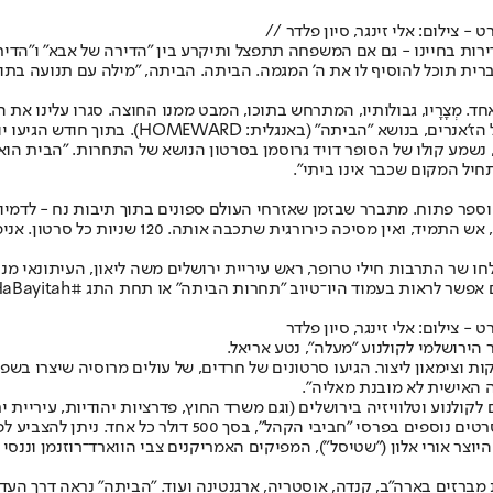
ות בחיינו - גם אם המשפחה תתפצל ותיקרע בין "הדירה של אבא" ו"הדירה 
רית תוכל להוסיף לו את ה' המגמה. הביתה. הביתה, "מילה עם תנועה בתו
נראה הבית הזה האחד. מְצָרָיו, גבולותיו, המתרחש בתוכו, המבט ממנו החוצה. סגר
שמע קולו של הסופר דויד גרוסמן בסרטון הנושא של התחרות. "הבית הוא מק
תחיל המקום שכבר אינו ביתי".
ר פתוח. מתברר שבזמן שאזרחי העולם ספונים בתוך תיבות נח - לדמיון 
במטרים הרבועים שעליהם אנחנו משלמים ארנונה - הי
 שר התרבות חילי טרופר, ראש עיריית ירושלים משה ליאון, העיתונאי מנחם
ות בעמוד היו־טיוב "תחרות הביתה" או תחת התג #HaBayitah ביו־טיוב.
הירושלמי לקולנוע "מעלה", נטע אריאל.
ת וצימאון ליצור. הגיעו סרטונים של חרדים, של עולים מרוסיה שיצרו בש
 האישית לא מובנת מאליה".
נוע וטלוויזיה בירושלים (וגם משרד החוץ, פדרציות יהודיות, עיריית ירו
וצר אורי אלון ("שטיסל"), המפיקים האמריקנים צבי הווארד־רוזנמן וננסי 
רות מברזים בארה"ב, קנדה, אוסטריה, ארגנטינה ועוד. "הביתה" נראה דרך ה