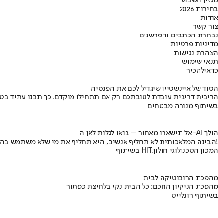
מגזין השבוע
בחירות 2026
אודות
צור קשר
נבחרת הכתבים והפרשנים
מדיניות פרטיות
הצהרת נגישות
תנאי שימוש
כדאי
להכיר
הסוד של איינשטיין שיגדיל לכם את הפנסיה
הריבית דריבית עובדת לטובתכם רק אם תתחילו מוקדם. כך תבנו עתיד בט
בשיתוף מנורה מבטחים
אל תישארו מאחור – בואו לגלות לאן ה-AI הולך
הבינה המלאכותית לא תחליף אנשים, היא תחליף את מי שלא משתמש בה!
בשיתוף HIT,המכון הטכנולוגי חולון
מהפכת הרובוטיקה לבית
מהפכת הניקיון החכם: כל הבית נקי בלחיצת כפתור
בשיתוף רונלייט