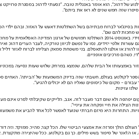
לנוע של דהוכ", הוא אומר באנגלית טובה. "נסעתי לדהוכ במסגרת פרויקט 
סיפרו שזה חמש שנים לא ראו את ביתם".
אר. לפני שש שנים אולצו יותר מ־10,000 משפחות יזידיות בסינג'אר לברוח מבתיהם בשל השתלטות דא
עש מחכות להם שם".
ם עשרות אלפי יזידים, נסו על נפשם לכיוון טורקיה, לעבר הערים דהוכ ואי
 להורג או אולצו להתאסלם. בני משפחת סמאק הצליחו לברוח לאזור דליל א
די, כשהם מרכיבים אופניים.
הספר לקולנוע בעולם, חשבתי שזה בדיוק המשמעות של 'הביתה'. האחים 
עבורם - מקום של כיסופים שאליו הם לא יכולים להגיע".
לנו עוינות.
קום יפהפה ולא שום דבר מעבר לזה. אגב, הלייקים שקיבלתי לסרט אינם מעי
ות הצילה את חיי ופקחה את עיניי".
ויות. התחרות היא מיזם חברתי שנועד לאפשר לכל אחד להביע את משמעות 
רטים קצרים בעולם כוללים סרטים בני 15 עד 30 דקות אבל העולם הולך ומרזה את אמצעי הביטוי שלו. הכל 
פור בשש מילים. כך גם בקולנוע. ככל שהיצירה מתקצרת, אתה חייב להיות חכם. ב־120 שני