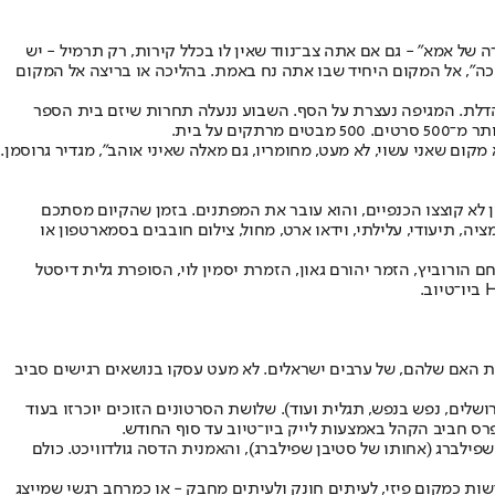
של אמא" - גם אם אתה צב־נווד שאין לו בכלל קירות, רק תרמיל - יש
כה", אל המקום היחיד שבו אתה נח באמת. בהליכה או בריצה אל המקום
ו עלינו את הדלת. המגיפה נעצרת על הסף. השבוע ננעלה תחרות שיזם בית הספר
ום שאני עשוי, לא מעט, מחומריו, גם מאלה שאיני אוהב", מגדיר גרוסמן.
לא קוצצו הכנפיים, והוא עובר את המפתנים. בזמן שהקיום מסתכם
צירתיות עוד בוערת, אש התמיד, ואין מסיכה כירורגית שתכבה אותה. 120 שניות כל סרטון. אנימציה, תיעודי, עלילתי, וידאו ארט, מחול, צילום חובבים בסמארטפון או
 הורוביץ, הזמר יהורם גאון, הזמרת יסמין לוי, הסופרת גלית דיסטל
פת האם שלהם, של ערבים ישראלים. לא מעט עסקו בנושאים רגישים סביב
שלים, נפש בנפש, תגלית ועוד). שלושת הסרטונים הזוכים יוכרזו בעוד
שפילברג (אחותו של סטיבן שפילברג), והאמנית הדסה גולדוויכט. כולם
עדשות כמקום פיזי, לעיתים חונק ולעיתים מחבק - או כמרחב רגשי שמייצג