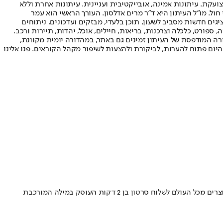
ועקת. עיתונות אמינה, אובייקטיבית ועניינית. עיתונות אחרת וללא
עור החשיפה הגבוה ביותר בימי חול. מו"ל העיתון היא ד"ר מרים אדלסון. העורך הראשי הוא עמר
 והעורך המייסד הוא עמוס רגב. אתרי האינטרנט של "ישראל היום" בעברית ובאנגלית, כמו כן היישומונים (אפליקציות) לאנדרואיד ול-iOS, מציגים חדשות מסביב לשעון, תוכן בלעדי, מבזקים ועדכונים, ניתוחים
, ספורט, כלכלה וצרכנות, בריאות, חיילים, אוכל, יהדות, תיירות ורכב.
דורה המודפסת של העיתון זמינים גם באתר, במהדורה יומית מקוונת,
היום פתוח להערות, לביקורת ולהצעות לשיפור מקהל הקוראים. פנו אלינו
משבר הקורונה הפך את הבית שלנו למקום מפלט ובו בזמן לכלא, יש כאלה שאיבדו את ביתם וכאלה שוויתרו עליו • בית הספר לקולנוע "מעלה" הזמין יוצרים מכל העולם לשלוח סרטון בן 2 דקות העוסק במילה המורכבת