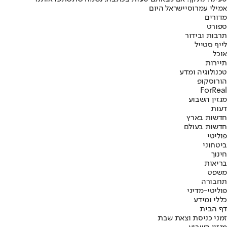
אמילי עמרוסי
ישראל היום
מדורים
ספורט
תרבות ובידור
לייף סטייל
אוכל
תיירות
טכנולוגיה ומדע
הורוסקופ
ForReal
מגזין השבוע
דעות
חדשות בארץ
חדשות בעולם
פוליטי
ביטחוני
חינוך
בריאות
משפט
תחבורה
פוליטי-מדיני
כללי ומידע
דף הבית
זמני כניסת וצאת שבת