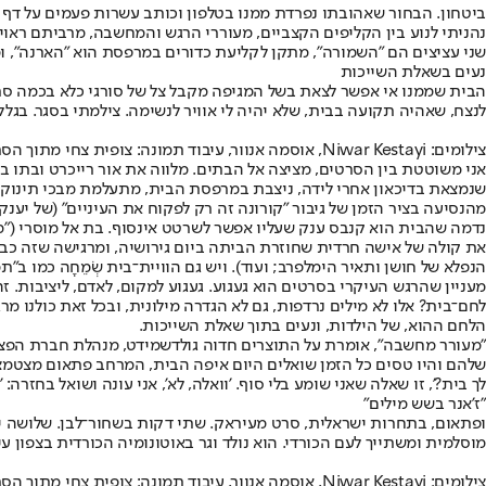
ביטחון. הבחור שאהובתו נפרדת ממנו בטלפון וכותב עשרות פעמים על דף "אנ
נהניתי לנוע בין הקליפים הקצביים, מעוררי הרגש והמחשבה, מרביתם ראויי
שני עציצים הם "השמורה", מתקן לקליעת כדורים במרפסת הוא "הארנה", ומד
נעים בשאלת השייכות
הבית שממנו אי אפשר לצאת בשל המגיפה מקבל צל של סורגי כלא בכמה סרט
לנצח, שאהיה תקועה בבית, שלא יהיה לי אוויר לנשימה. צילמתי בסגר. בגלל 
צילומים: Niwar Kestayi, אוסמה אנוור, עיבוד תמונה: צופית צחי מתוך הסרט - צילום: אלי זינגר, סיון פלדר
אני משוטטת בין הסרטים, מציצה אל הבתים. מלווה את אור רייכרט ובתו 
מהנסיעה בציר הזמן של גיבור "קורונה זה רק לפקוח את העיניים" (של יענקי ומענדי אלהרר); וננעצת
הנפלא של חושן ותאיר הימלפרב; ועוד). ויש גם הוויית־בית שְׂמֵחָה כמו ב"
מעניין שהרגש העיקרי בסרטים הוא געגוע. געגוע למקום, לאדם, ליציבות. ז
לחם־בית? אלו לא מילים נרדפות, גם לא הגדרה מילונית, ובכל זאת כולנו מ
הלחם ההוא, של הילדות, ונעים בתוך שאלת השייכות.
שלהם והיו טסים כל הזמן שואלים היום איפה הבית, המרחב פתאום מצטמצם וז
לך בית?', זו שאלה שאני שומע בלי סוף. 'וואלה, לא', אני עונה ושואל בחזרה: 'זה 
"ז'אנר בשש מילים"
מוסלמית ומשתייך לעם הכורדי. הוא נולד וגר באוטונומיה הכורדית בצפון 
צילומים: Niwar Kestayi, אוסמה אנוור, עיבוד תמונה: צופית צחי מתוך הסרט - צילום: אלי זינגר, סיון פלדר