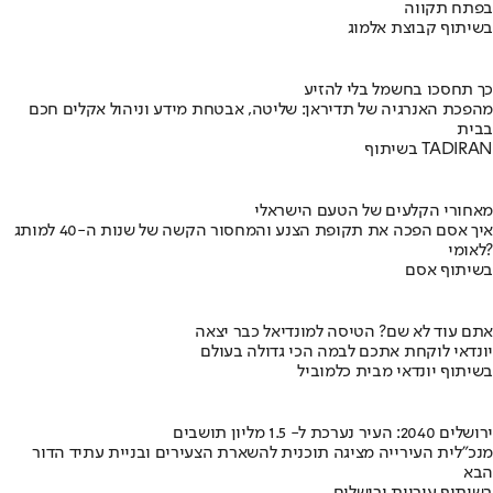
בפתח תקווה
בשיתוף קבוצת אלמוג
כך תחסכו בחשמל בלי להזיע
מהפכת האנרגיה של תדיראן: שליטה, אבטחת מידע וניהול אקלים חכם
בבית
בשיתוף TADIRAN
מאחורי הקלעים של הטעם הישראלי
איך אסם הפכה את תקופת הצנע והמחסור הקשה של שנות ה-40 למותג
לאומי?
בשיתוף אסם
אתם עוד לא שם? הטיסה למונדיאל כבר יצאה
יונדאי לוקחת אתכם לבמה הכי גדולה בעולם
בשיתוף יונדאי מבית כלמוביל
ירושלים 2040: העיר נערכת ל- 1.5 מליון תושבים
מנכ"לית העירייה מציגה תוכנית להשארת הצעירים ובניית עתיד הדור
הבא
בשיתוף עיריית ירושלים