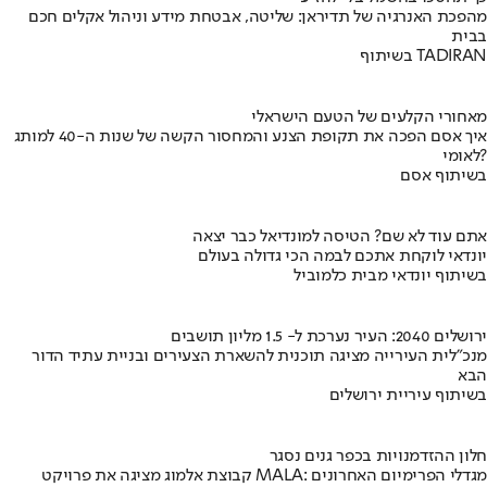
מהפכת האנרגיה של תדיראן: שליטה, אבטחת מידע וניהול אקלים חכם
בבית
בשיתוף TADIRAN
מאחורי הקלעים של הטעם הישראלי
איך אסם הפכה את תקופת הצנע והמחסור הקשה של שנות ה-40 למותג
לאומי?
בשיתוף אסם
אתם עוד לא שם? הטיסה למונדיאל כבר יצאה
יונדאי לוקחת אתכם לבמה הכי גדולה בעולם
בשיתוף יונדאי מבית כלמוביל
ירושלים 2040: העיר נערכת ל- 1.5 מליון תושבים
מנכ"לית העירייה מציגה תוכנית להשארת הצעירים ובניית עתיד הדור
הבא
בשיתוף עיריית ירושלים
חלון ההזדמנויות בכפר גנים נסגר
קבוצת אלמוג מציגה את פרויקט MALA: מגדלי הפרימיום האחרונים