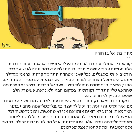
איור: בת-אל בן חורין
***
קוראים לי אמילי, אני בת 41 וחצי, ויש לי אלופציה אראטה. אחד הדברים
הלא נעימים עבור אישה צעירה. ביעותי לילה שבהם אני ללא שיער כלל
רודפים אותי במעגלים. ככל שאני מפחדת יותר מהקרחת, כך אני מגדילה
אותה; היא אוכלת פחדים לארוחת בוקר. השתכנעתי. לא מפחדת מהחיים,
הסגר, המצב. כן מפחדת מנפילת גושי שיער אל הכרית. כשאני מספרת פה
שהראש שלי התקרח נקודתית, במקום חבוי ולא נראה, פעימות הלב
שופכות בנזין למדורה. לופ.
בדיקות הדם יצאו תקינות. ברפואה לא יודעים למה זה מתחיל. לא יודעים
אם, איך ומתי זה ייגמר. זה יכול להיעצר במעגל־ספל־קפה שחבוי בתוך
המחלפות, וכרגע לא רואים אותו אם אני לא מחפשת, ויכול להמשיך לכל
הראש, להתקרחות מלאה, להיעלמות הגבות. השיער יכול לחזור לאותו
מעגל־ספל־קפה ויכול שלא. יש פתרונות, אבל הם לא עובדים לכולם. רפואה
אלטרנטיבית יכולה לתמוך, אבל לא לכולם.