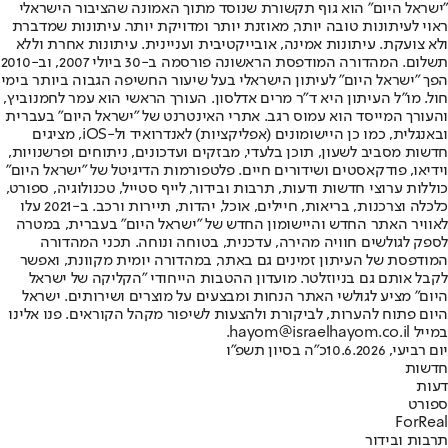
"ישראל היום" הוא גוף תקשורת שנוסד מתוך האמונה שהציבור הישראלי
ראוי לעיתונות טובה יותר, מאוזנת יותר ומדויקת יותר. עיתונות שמדברת
ולא צועקת. עיתונות אמינה, אובייקטיבית ועניינית. עיתונות אחרת וללא
תשלום. המהדורה המודפסת הראשונה פורסמה ב-30 ביולי 2007, וב-2010
הפך "ישראל היום" לעיתון הישראלי בעל שיעור החשיפה הגבוה ביותר בימי
חול. מו"ל העיתון היא ד"ר מרים אדלסון. העורך הראשי הוא עמר לחמנוביץ,
והעורך המייסד הוא עמוס רגב. אתרי האינטרנט של "ישראל היום" בעברית
ובאנגלית, כמו כן היישומונים (אפליקציות) לאנדרואיד ול-iOS, מציגים
חדשות מסביב לשעון, תוכן בלעדי, מבזקים ועדכונים, ניתוחים ופרשנויות,
וידיאו, פודקאסטים ושידורים חיים. פלטפורמות הדיגיטל של "ישראל היום"
כוללות ערוצי חדשות ודעות, תרבות ובידור, לייף סטייל, טכנולוגיה, ספורט,
כלכלה וצרכנות, בריאות, חיילים, אוכל, יהדות, תיירות ורכב. ב-2021 עלו
לאוויר האתר החדש והיישומון החדש של "ישראל היום" בעברית, במטרה
לספק לגולשים חוויה מהירה, עדכנית, בטוחה ונוחה. תכני המהדורה
המודפסת של העיתון זמינים גם באתר, במהדורה יומית מקוונת, ואפשר
לקבל אותם גם בניוזלטר. מועדון ההטבות הייחודי "הקליקה של ישראל
היום" מציע לגולשי האתר הנחות ומבצעים על מוצרים ושירותים. ישראל
היום פתוח להערות, לביקורת ולהצעות לשיפור מקהל הקוראים. פנו אלינו
במייל hayom@israelhayom.co.il.
יום רביעי, 10.6.2026
כ"ה בסיון תשפ"ו
חדשות
דעות
ספורט
ForReal
תרבות ובידור