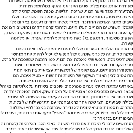
אז אני מדברת המון אל הגוף, מספרת לו על הנשיות שתפוסה בשערות.
מעודדת אותו. ומתנצלת. שנים היינו אני והגוף במלחמת חפירות
תת־עורית כנגד שיער הגוף. שריפה, תלישה, מכות חשמל, קרני לייזר,
נעיצת פינצטה, מחטי עינויים, ריסוס בנשק כימי. בצד השני שבו ועלו
סיבים מתוך האדמה החרוכה. תמיד נשלחו גדודים רעננים במקום אלו
שנפלו, השורשים הכוויים העלו חיים, ולוחמי קרטין דקים ונחושים חצו את
קו העור. פתאום אני מתפללת שיצמח לי שיער. האם ייתכן שהקרב הארוך,
העקוב משעווה, התנקם בי? כעת מוחזרת מלחמה שערה. או מלחמה
שַׂערה.
פתאום גם הולחמו השערות שלי לנימים פנימיים שלא רואים בשום
מיקרוסקופ. זה כל כך משונה. איכול הנפש לא יכול להיות יותר מוחשי
ומשורטט מזה. הנפש שלי מאכלת את הגוף, כמו חומצה שנשפכת על ברזל.
סגרי הקורונה ועצבונם הגיעו לי עד מעל הראש, כמו שאומרים, ושם
התפוררו הזקיקים. עצם קיומה של תקשורת עצמאית בין תאי הגוף
הרוטטים לבין האזור השקוף של רגשות ותחושות - מטיל אימה. הם
מדברים ביניהם! מדלגים על התודעה שלי. זו לא הפעם הראשונה.
באירועי עמונה ראיתי נערים מפרכסים שוכבים בשורות על אלונקות באוהל
צבאי, ראשים מנופצים כמו אבטיחים על רצפת שוק, אלות הפוכות יורדות
שוב ושוב על גוף מתגונן. חזרתי הביתה והקאתי את הנשמה. לא ישנתי
בלילה שבועיים. חצי שנה אחר כך אובחנתי עם תת־פעילות של בלוטת
התריס, תסמונת אוטואימונית לא נדירה שכרוכה במצבי לחץ ושתלווה
אותי לכל חיי. ב־2015, אחרי שעיתונאי "הארץ" תקף אותי בבוטות, נשברו לי
הציפורניים בזו אחר זו.
הגירושים ערכו לי היכרות עם נדודי השינה, כאבי הגב, האלרגיות (לאחרונה
האלרגיות היו גם הדרך של הבשר לספר לי שדי, אי אפשר לגור עוד בדירה