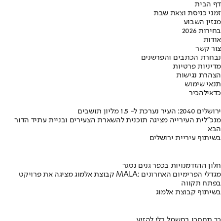
דף הבית
זמני כניסת וצאת שבת
מגזין השבוע
בחירות 2026
אודות
צור קשר
נבחרת הכתבים והפרשנים
מדיניות פרטיות
הצהרת נגישות
תנאי שימוש
כדאי
להכיר
ירושלים 2040: העיר נערכת ל- 1.5 מליון תושבים
מנכ"לית העירייה מציגה תוכנית להשארת הצעירים ובניית עתיד הדור
הבא
בשיתוף עיריית ירושלים
חלון ההזדמנויות בכפר גנים נסגר
קבוצת אלמוג מציגה את פרויקט MALA: מגדלי הפרימיום האחרונים
בפתח תקווה
בשיתוף קבוצת אלמוג
כך תחסכו בחשמל בלי להזיע