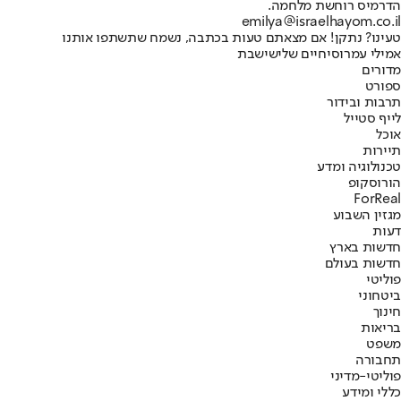
הדרמיס רוחשת מלחמה.
emilya@israelhayom.co.il
טעינו? נתקן! אם מצאתם טעות בכתבה, נשמח שתשתפו אותנו
אמילי עמרוסי
חיים שלי
שישבת
מדורים
ספורט
תרבות ובידור
לייף סטייל
אוכל
תיירות
טכנולוגיה ומדע
הורוסקופ
ForReal
מגזין השבוע
דעות
חדשות בארץ
חדשות בעולם
פוליטי
ביטחוני
חינוך
בריאות
משפט
תחבורה
פוליטי-מדיני
כללי ומידע