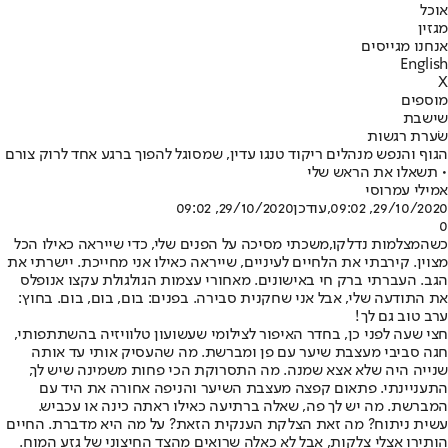
אוכל
מגזין
אנחנו מגייסים
English
X
מוספים
שישבת
שֹערת רגשות
הגוף והנפש מנהלים ריקוד טנגו עדין, שמסוגל להפוך ברגע אחד לרוק צורם
• תשאלו את הראש שלי
אמילי עמרוסי
29/10/2020, 09:02
,עודכן
29/10/2020, 09:02
0
כשהמצלמות נדלקו,
משכתי מסיכה על הפנים שלי, כדי שייראה כאילו הכל
מצוין. קירבתי את הלחיים לעיניים, שייראה כאילו אני מחייכת. יישרתי את
הגב. העברתי ברק חי באישונים. מאחורי עצמות הגולגולת עקצו אנופלס
את התודעה שלי, אבל אני שחקנית סבירה. בפנים: בום, בום, בום. בחוץ:
ערב טוב גם לך!
חצי שעה לפני כן, בחדר האיפור לצילומי שעשועון טלוויזיה בהשתתפותי,
חגה סביבי מעצבת שיער עם פן ומברשת. מה שהעסיק אותי עד אותה
שנייה היה שלא אצא שמנה. מה התסרוקת הכי פחות משמינה שיש לך,
התעניינתי. פתאום קפצה מעצבת השיער והניפה אחורה את היד עם
המברשת. מה יש לך פה, שאלה ברתיעה כאילו ראתה כינה או עכביש.
עשית ניתוח? מה זאת הצלקת הענקית הזאת? על מה היא מדברת. החיים
הותירו אצלי צלקות, אבל לא כאלה שרואים מהצד החיצוני של גזע המוח.