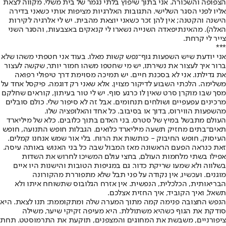
הצפופה והשכורה. אני בתוך שיפוץ בלתי נגמר של בית משלי. מקווה לצאת
אליו לפני הסגר השלישי. התגובות האלרגיות מציפות אותי כשאני בדירה
הישנה והקטנה; אין להן זכר כשאני יוצאת מהבית. יש לי אלרגיה לקירות
האלה). מהאינתיפאדה השנייה נשארו לי קנאקים באצבעות, והסגר השני
צייר לי קרחת.
***
אני יודעת שיש השפעות גוף־נפש קשות מאלו. בעוד אני חטפתי משהו שלא
ברור איך לעצור את נשירתו, יש מי שחטפו משהו חמור יותר, שקשה לעצור
את גדילתו. אני לא בסכנת חיים. יש תמיכה מסוימת דרך טיפולי רפואה
משלימה. הלכתי השבוע לדיקור מצוין. אלא שאני רק דוגמה. פיקסל אחד על
מסך שבו מוקרן סרט שאין לו כרגע סוף. יש לי טור בעיתון, קוראים שחלקם
מרכינים עפעפיים ושולחים תנחומים. אבל זה לא סיפור שלי. כולם סובלים
מהשפעות הווירוס, בדוך או בסיבוב. כל אחד והאלופציה שלו.
העולם מתבשל במיץ של סטרס. בני האדם בתוך כלובים. כלא של מיליארד
תאים־בתים מחזיק תשעה מיליארד כלואים. הגבלות חופש התנועה, חופש
העיסוק, חופש החיבוק - כותשות את הרוח. בלי אור שמש אנחנו קמלים.
זאת כנראה הפעם הראשונה מאז המבול שבה כל בני האנוש באותה עיסה.
אפילו בשתי מלחמות העולם, בחצי עולם המשיכו לחרוש את השדות
בשלווה ולא שמעו שריקת כדור. גם במגיפות הטובות והישנות היו איים
מוגנים. ועכשיו, אין נקודה על פני תבל שלא מתפוררת מהקורונה
הבריאותית, הכלכלית, הנפשית. אין אזרח הגלובוס שתשוחח איתו ולא
תשאל, ואיך הקוביד, איך החזית אצלכם.
הנפש החצובה פנימה קמה מתוך המערה שלה ומתקוממת: תנו לצאת. היא
סודקת את הגוף כשהיא משתוללת. היא מעיפה זקיקי שיער, משילה
ציפורניים, משבשת את המחוגים והמצפנים, תוקעת את התרמוסטט. תחת