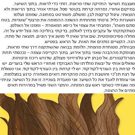
מעצבת השיער החזיקה שתי מראות. זזתי כדי לראות. בתוך השיער,
במיקום אחורי, נמרחה קרחת בקוטר ספל. אגרתי אוויר בתוך הריאות ולא
הוצאתי. עיגול קרקפת לבן, מושלם, משורטט במחוגה, שממנו נעלמו
השערות כליל. גרפתי מתחתית הנשמה ההמומה את פרצוף "שטויות, בטח
סתם משהו", וסחבתי את עצמי אל כיסא המאפרת - וממנו אל האולפן.
כשתקתקתי על עקבים בדרך לאולפן, בדקתי בהליכה מה גוגל יודע על זה.
מחלה פסיכוסומטית. שם ארוך שאין לי מושג איך הוגים. תוצאה של מתח.
הנה. הקשיים נותנים את האות. על הראש. בפטיש.
מבוהלת, מפוחדת מהפחד, הלומת בבואה שהשתקפה דרך שתי מראות,
מצומקת מההבנה שאני בתוך אירוע, בתוך הקריסה עצמה - נכנסתי תחת
הפרוז'קטורים, אל מבחן ידע טלוויזיוני מצולם, שדורש ריכוז ונינוחות.
שואלים אותי על יבשת מולדתו של האבוקדו ואחורי הראש שלי בוערים. יש
לי קרחת בין העורף לקודקוד. יש לי קרחת בין העורף לקודקוד. אני נשאלת
על רצח תנ"כי וחושבת רק כמה מהקרחת רואים מאחורה כרגע במצלמות.
אני עומדת לאבד את כל השיער. אני מאבדת בשנייה זו את כל השיער. עניתי
מה שעניתי כשחצי ראש עם המנחה, והחצי השני משיל במהירות תאים
מתים אל הרצפה.