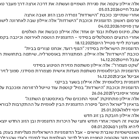
אלה איילון עקפה את סגירת השמיים ועשתה את דרכה ארצה דרך מעבר טאב
ענבל חייט
05.03.2026
אחרי שנתיים: כוכבת "הישרדות" נפרדה מבן הזוג ושבה ארצה
פרסום ראשון: הדוגמנית וכוכבת "הישרדות" אלה איילון שבה לאחרונה לישר
ערן סויסה
04.02.2026
שלג, מינוס מעלות ובגד ים אחד: אלה איילון כובשת את האלפים
אחרי הרגעים המטלטלים בסידני - הדוגמנית הוטסה לאירופה וכיכבה בקמפיין חורף בינלאומי של Hello Kitty,
מערכת לייף סטייל היום
18.12.2025
הדוגמנית הישראלית בסידני: "הגוף רועד, אנחנו נצורים בבית"
כוכבת "הישרדות" אלה איילון, המתגוררת באוסטרליה, שיתפה בתחושות ה
ענבל חייט
14.12.2025
"שקט מצמרר": אלה איילון משתפת מזירת הפיגוע בסידני
הדוגמנית הבינלאומית משתפת מעדות אישית מצמררת מסידני, סמוך לזירת 
אביטל אביב
14.12.2025
דוגמנית בינלאומית: אלה איילון בשער בביקני
הדוגמנית וכוכבת "הישרדות" במיל' קוטפת עוד טייטל לרזורמה ומככבת על השער
עומר איסוביץ'
26.06.2025
אלה איילון מתחזקת: "אופי התכנים שלי באינסטגרם השתנה"
בראיון ל"ישראל היום" סיפרה הדוגמנית הבין לאומית על ההתקרבות לבורא
יוסי דלאל
25.01.2024
אלה איילון חובקת בן זוג חדש
עכשיו זה רשמי: אחרי חודש וחצי של היכרות הדוגמנית ובן הזוג החדש יוצ
ליהיא גלמן רם
08.01.2024
האנטישמיות שוברת שיאים - אבל הדוגמניות הישראליות מצליחות בענק ב
ממאי תגר שקטפה קמפיין מוביל לדיור העולמית ועד לסינדי צ׳אדי שהובילה את הקמפיין של המותג Skims של קים קרדשיאן • הפנים היפות של ישראל ממשי