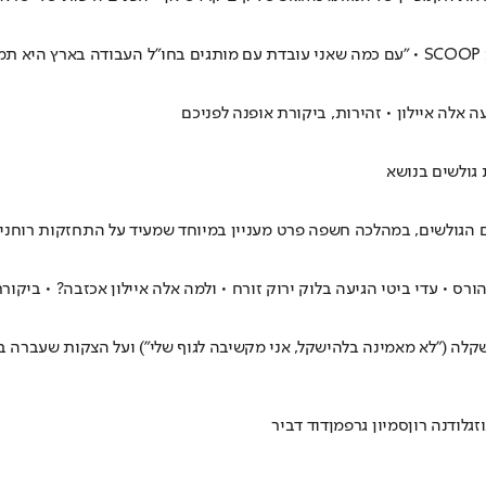
"
 אלה איילון • זהירות, ביקורת אופנה לפניכם
 גולשים בנושא
הגולשים, במהלכה חשפה פרט מעניין במיוחד שמעיד על התחזקות רוחני
ס • עדי ביטי הגיעה בלוק ירוק זורח • ולמה אלה איילון אכזבה? • ביקור
לה ("לא מאמינה בלהישקל, אני מקשיבה לגוף שלי") ועל הצקות שעברה בע
זגלו
דנה רון
סמיון גרפמן
דוד דביר