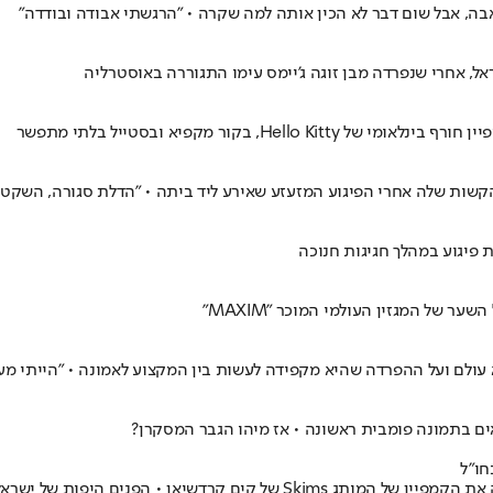
ה, אבל שום דבר לא הכין אותה למה שקרה • "הרגשתי אבודה ובודדה"
אל, אחרי שנפרדה מבן זוגה ג'יימס עימו התגוררה באוסטרליה
 בקור מקפיא ובסטייל בלתי מתפשר
קשות שלה אחרי הפיגוע המזעזע שאירע ליד ביתה • "הדלת סגורה, השקט 
פיגוע במהלך חגיגות חנוכה
 של המגזין העולמי המוכר "MAXIM"
 עולם ועל ההפרדה שהיא מקפידה לעשות בין המקצוע לאמונה • "הייתי מע
אים בתמונה פומבית ראשונה • אז מיהו הגבר המסקרן?
חו"ל
כות לכבוש שערים ופרסומות למותגים החזקים ביותר