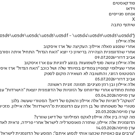
פודקאסטים
וידאו
אנחנו מגייסים
X
שיתוף כתבה
{"name":"\u05d0\u05dc\u05d4 \u05d0\u05d9\u05d9\u05dc\u05d5\u05df - \u05d4\u05d9\u05d5\u05dd"}
אלה איילון
אחרי שנפגע מאלה איילון: העקיצה של ארז איסקוב
אחרי שהדוגמנית הצהירה בריאיון כי יוצא "האח הגדול" התחיל איתה וסור
אביב דרורי
09.07.2026
אלה איילון עושה סוף לשמועות בנוגע לזוגיות עם ארז איסקוב
אחרי שצילומי קמפיין צמודים במיוחד שלה ושל כוכב "האח הגדול" ארז איס
הסטטוס הזוגי, והתשובה לא השאירה מקום לספק
אביב דרורי
05.07.2026
אלה איילון ובן רוזן מציגים: תמונה זוגית ראשונה
פחות מחודש אחרי שדיווחנו על הזוגיות של הדוגמנית יוצאת "הישרדות" ע
ערן סויסה
03.04.2026
"השקה" לזוגיות של אלה איילון והאקס של דיאן? הסטורי שעשה בלגן
סטורי של משפחתו של בן רוזן עם הדוגמנית מ"הישרדות" אלה איילון, מזכי
ערן סויסה
20.03.2026
מה קורה בין אלה איילון לאקס המיליונר של דיאן שוורץ?
הדוגמנית אלה איילון, שחזרה מאוסטרליה לישראל אחרי פרידה, נראית לאחר
ערן סויסה
14.03.2026
"ערבים עם כאפיות שכנעו אותי לנסוע איתם": המסע של הדוגמנית לישראל