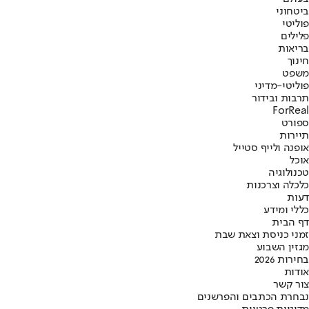
ביטחוני
פוליטי
פלילים
בריאות
חינוך
משפט
פוליטי-מדיני
תרבות ובידור
ForReal
ספורט
תיירות
אופנה ולייף סטייל
אוכל
טכנולוגיה
כלכלה וצרכנות
דעות
כללי ומידע
דף הבית
זמני כניסת וצאת שבת
מגזין השבוע
בחירות 2026
אודות
צור קשר
נבחרת הכתבים והפרשנים