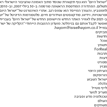
"ישראל היום" הוא גוף תקשורת שנוסד מתוך האמונה שהציבור הישראלי ראוי 
ת
ופרשנויות, וידיאו, פודקאסטים ושידורים חיים. פלטפורמות הדיגיטל של "ישרא
ב-2021 עלו לאוויר האתר החדש והיישומון החדש של "ישראל היום" בע
ואפשר לקבל אותם גם בניוזלטר. מועדון ההטבות הייחודי "הקליקה של ישרא
במייל hayom@israelhayom.co.il.
מבזקים
חדשות
אוכל
תשחץ
ForReal
תרבות
דעות
ספורט
מגזין
העיתון היומי
הורוסקופ
ישראל השבוע
כלכלה
לייף סטייל
מעריב לנוער
טכנולוגיה מדע וסביבה
העולם
משחקים