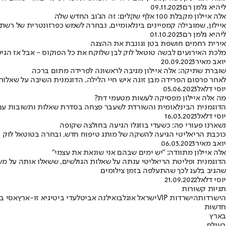
ליהיא גלמן רם
09.11.2023
אלה איילון מקבלת 100 אלף שקלים: זה הג'וב החדש שלה
איילון, שמובילה קמפיינים בינלאומיים, נבחרה לשמש כפרזונטרית של רשת SCOOP • "עם כמה שאני עובדת עם מותגים בחו"ל העבודה בארץ היא תמיד הכי מרגשת ומשמחת עבורי
ליהיא גלמן רם
01.10.2023
אירית רחמים חושפת בטן וגונבת את ההצגה
מלכת האירועים לבשה טוטאל לוק לבן שלוקח את כל הפוקוס - אבל אז הגיעה
יואב מאיר
20.09.2023
שוברת שתיקה: אלה איילון מגיבה לראשונה לפרידה מתום ברכה
לאחר פרסום הפרידה מבן זוגה איש חיי הלילה, הדוגמנית השיבה על שאלות
יוסי דלאל
05.06.2023
מה אלה איילון מפסיקה לעשות מטעמי דת?
הדוגמנית הבינלאומית והשורדת לשעבר פצחה בסדרת שאלות ותשובות עם 
יוסי דלאל
16.03.2023
נשארנו פעורי פה: כשעדי בוזגלו הגיעה בחולצה שקופה
כוכבת הריאליטי הגיעה להשקה של מותג טיפוח חדש, ובחרה בטוטאל לוק הור
יואב מאיר
06.03.2023
אלה איילון מתוודה: "יש ימים שבהם אני שונאת את עצמי"
הדוגמנית ופליטת הריאליטי ענתה על שאלות הגולשים, ששאלו אותה על משק
שהגיב בלעג לכך שהתעלפה בזמן צילומים
יוסי דלאל
21.09.2022
תגיות קשורות
הישרדות
הישרדות VIP
ישראל אוגלבו
אילנה אביטל
עדי ביטי
גיא זו-ארץ
אסי בו
חדשות
בארץ
בעולם