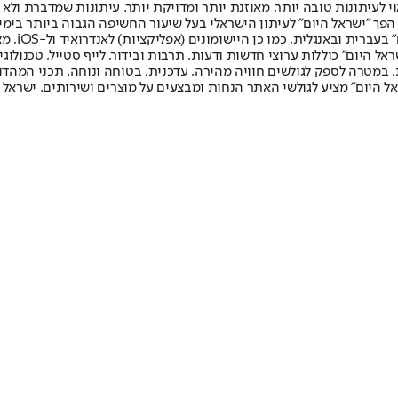
לעיתונות טובה יותר, מאוזנת יותר ומדויקת יותר. עיתונות שמדברת ולא צ
שלום. המהדורה המודפסת הראשונה פורסמה ב-30 ביולי 2007, וב-2010 הפך "ישראל היום" לעיתון הישראלי בעל שי
לחמנוביץ,
ל היום" כוללות ערוצי חדשות ודעות, תרבות ובידור, לייף סטייל, טכנולוגיה
ברית, במטרה לספק לגולשים חוויה מהירה, עדכנית, בטוחה ונוחה. תכני המה
ל היום" מציע לגולשי האתר הנחות ומבצעים על מוצרים ושירותים. ישראל 