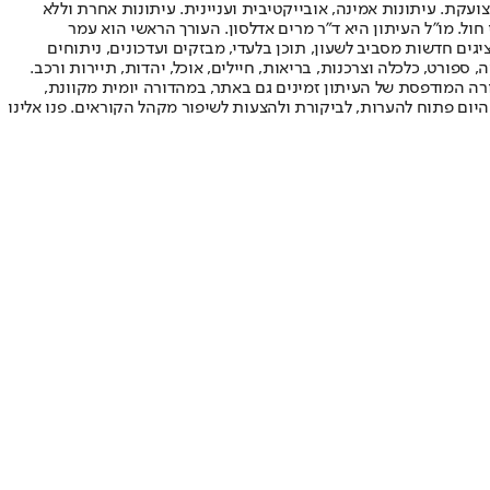
ועקת. עיתונות אמינה, אובייקטיבית ועניינית. עיתונות אחרת וללא
עור החשיפה הגבוה ביותר בימי חול. מו"ל העיתון היא ד"ר מרים אדלסון. העורך הראשי הוא עמר
 והעורך המייסד הוא עמוס רגב. אתרי האינטרנט של "ישראל היום" בעברית ובאנגלית, כמו כן היישומונים (אפליקציות) לאנדרואיד ול-iOS, מציגים חדשות מסביב לשעון, תוכן בלעדי, מבזקים ועדכונים, ניתוחים
, ספורט, כלכלה וצרכנות, בריאות, חיילים, אוכל, יהדות, תיירות ורכב.
דורה המודפסת של העיתון זמינים גם באתר, במהדורה יומית מקוונת,
היום פתוח להערות, לביקורת ולהצעות לשיפור מקהל הקוראים. פנו אלינו