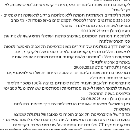
לקראת פתיחת שנת הלימודים האקדמית - קיש מאיים: "מי שישבות, לא
יקבל שכר"
שנת הלימודים האקדמית תפתח ללא מלחמה ברקע לראשונה זה שנתיים •
336,350 סטודנטים יחזרו לספסלי הקמפוסים ב-57 מוסדות • מי מהם
מאיים לשבות וכמה מהם ילמדו רפואה?
נועם (דבול) דביר
20.10.2025
לגלות את הסודות הטמונים באדמה: פיתוח ישראלי חדש עשוי לשנות את
פני הארכיאולוגיה
פריצת דרך טכנולוגית של חוקרים מאוניברסיטת תל אביב תאפשר למפות
לראשונה חללים תת-קרקעיים עם גלאים קטנים של חלקיקי קרינה
שמקורם בחלל • "פיתחנו גלאים קטנים וניידים ולמדנו להפעיל אותם
באתרים ארכיאולוגיים"
אסף גולן
,
לידור סולטן
29.09.2025
רגע לפני פתיחת שנת הלימודים: ההטבה הייחודית של המילואימניקים
באוניברסיטה המובילה
אוניברסיטת תל אביב תעניק מלגת לימודים בגובה 100% משכר הלימוד
השנתי לתואר ראשון ל-180 סטודנטיות וסטודנטים ששירתו מעל 200 ימי
מילואים בשנה החולפת
נועם (דבול) דביר
20.08.2025
כאן בישראל: ממצאים שאותרו הובילו לפריצת דרך מדעית בתולדות
האנושות
מחקר של אוניברסיטת תל אביב הוכיח כי מאובן של גולגולת שנמצא
במערת הגדי היא העדות הראשונה לזיווג בין ניאנדרטלים להומו ספיינס •
סריקות מיקרו CT גילו תכונות גופניות של שני מיני האדם הקדומים