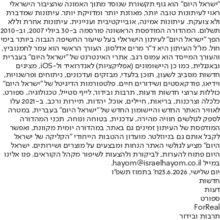
"ישראל היום" הוא גוף תקשורת שנוסד מתוך האמונה שהציבור הישראלי
ראוי לעיתונות טובה יותר, מאוזנת יותר ומדויקת יותר. עיתונות שמדברת
ולא צועקת. עיתונות אמינה, אובייקטיבית ועניינית. עיתונות אחרת וללא
תשלום. המהדורה המודפסת הראשונה פורסמה ב-30 ביולי 2007, וב-2010
הפך "ישראל היום" לעיתון הישראלי בעל שיעור החשיפה הגבוה ביותר בימי
חול. מו"ל העיתון היא ד"ר מרים אדלסון. העורך הראשי הוא עמר לחמנוביץ,
והעורך המייסד הוא עמוס רגב. אתרי האינטרנט של "ישראל היום" בעברית
ובאנגלית, כמו כן היישומונים (אפליקציות) לאנדרואיד ול-iOS, מציגים
חדשות מסביב לשעון, תוכן בלעדי, מבזקים ועדכונים, ניתוחים ופרשנויות,
וידיאו, פודקאסטים ושידורים חיים. פלטפורמות הדיגיטל של "ישראל היום"
כוללות ערוצי חדשות ודעות, תרבות ובידור, לייף סטייל, טכנולוגיה, ספורט,
כלכלה וצרכנות, בריאות, חיילים, אוכל, יהדות, תיירות ורכב. ב-2021 עלו
לאוויר האתר החדש והיישומון החדש של "ישראל היום" בעברית, במטרה
לספק לגולשים חוויה מהירה, עדכנית, בטוחה ונוחה. תכני המהדורה
המודפסת של העיתון זמינים גם באתר, במהדורה יומית מקוונת, ואפשר
לקבל אותם גם בניוזלטר. מועדון ההטבות הייחודי "הקליקה של ישראל
היום" מציע לגולשי האתר הנחות ומבצעים על מוצרים ושירותים. ישראל
היום פתוח להערות, לביקורת ולהצעות לשיפור מקהל הקוראים. פנו אלינו
במייל hayom@israelhayom.co.il.
יום שלישי, 23.6.2026
ח' בתמוז תשפ"ו
חדשות
דעות
ספורט
ForReal
תרבות ובידור