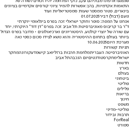
שנפגעו או פונו מבתיהם עקב נזקי המלחמה יהיו זכאים לשורה של
התאמות אקדמיות, בהן: אפשרות להמיר ציוני קורסים אקדמיים בציונים
בינארים, פטור ממספר שעות סמסטריאליות ועוד
נועם (דבול) דביר
01.07.2025
אנחנו על המפה: סופר וחוקר ישראלי זכה בפרס בינלאומי יוקרתי
ד"ר בר קריבוס מאוניברסיטת תל אביב זכה בפרס "דן דוד" היוקרתי, יחד
עם שורה של יוצרי קולנוע, היסטוריונים וארכיאולוגים • מדובר בפרס הגדול
ביותר בעולם בתחום ההיסטוריה והוא נושא לצידו סכום כספי נאה
מערכת היום
10.06.2025
תגיות קשורות
האוניברסיטה העברית
מלחמת חרבות ברזל
יואב קיש
מדע
קורונה
מחקר
ישראלי
מחקר
סטודנטים
יום הנכבה
תל אביב
חדשות
בארץ
בעולם
ביטחוני
פוליטי
פלילים
בריאות
חינוך
משפט
פוליטי-מדיני
תרבות ובידור
ForReal
ספורט