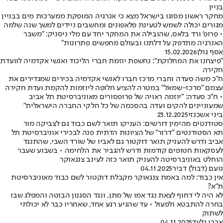
בניין
מחקר ראשון מסוגו בישראל מצא כי אנרגיה המופקת ממערכות מים בבניין
מגורים יכולה לשמש לטעינת פלאפונים ומחשבים ניידים למשך שנה שלמה
• פרופ' ורד בלאס, שהובילה את המחקר יחד עם מלי ניסניק: "משבר
האנרגיה מתדפק על דלתנו ובעולם מחפשים פתרונות"
אסף גולן
15.02.2026
"פיצחנו את המחלוקת": נחשפת יוזמת חברי הליכוד ואנשי אקדמיה לוועדת
חקירה
ח"כ משה סעדה וחברי מרכז חברו לאנשי אקדמיה בכירים שמגדירים את
עצמם "מרכז-שמאל" במטרה להציע חלופה ליוזמות להקמת ועדת חקירה
• ח"כ סעדה: "יוזמה ראויה של פרופסורים מאוניברסיטת תל אביב
שמעוניינים להקים ועדה בהסכמה של כל חלקי החברה הישראלית"
ביני אשכנזי
23.12.2025
סטודנטים מהימין דורשים: העניקו תואר לשם כבוד גם לצביקה מור
תא הסטודנטים "דרור" של הציונות הדתית פנה לבכירי אוניברסיטת תל
אביב ודרש להעניק תואר דוקטור גם לאביו של שורד השבי, שהתנגד
לעסקאות חטופים קודמות ודרש להגביר את הלחימה • בשבוע שעבר
הוחלט באוניברסיטה להעניק תואר כזה לעינב צנגאוקר
נועם (דבול) דביר
04.11.2025
אין כבוד: למה באמת צנגאוקר מקבלת דוקטור לשם כבוד מאוניברסיטת
ת"א?
לא היה לי דחוף לצאת נגד אמו של מתן, ונגד הסגנון הבוטה והמפלג שבו
בחרה להתבטא ולפעול • עד שהגיע רגע אחד, שאחריו כבר לא יכולתי
לשתוק
אברי גלעד
04.11.2025