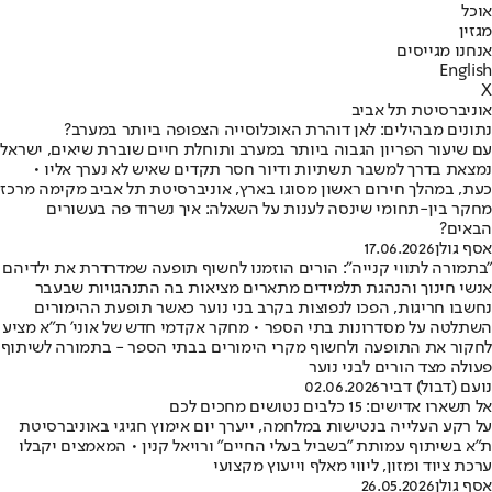
אוכל
מגזין
אנחנו מגייסים
English
X
אוניברסיטת תל אביב
נתונים מבהילים: לאן דוהרת האוכלוסייה הצפופה ביותר במערב?
עם שיעור הפריון הגבוה ביותר במערב ותוחלת חיים שוברת שיאים, ישראל
נמצאת בדרך למשבר תשתיות ודיור חסר תקדים שאיש לא נערך אליו •
כעת, במהלך חירום ראשון מסוגו בארץ, אוניברסיטת תל אביב מקימה מרכז
מחקר בין-תחומי שינסה לענות על השאלה: איך נשרוד פה בעשורים
הבאים?
אסף גולן
17.06.2026
"בתמורה לתווי קנייה": הורים הוזמנו לחשוף תופעה שמדרדרת את ילדיהם
אנשי חינוך והנהגת תלמידים מתארים מציאות בה התנהגויות שבעבר
נחשבו חריגות, הפכו לנפוצות בקרב בני נוער כאשר תופעת ההימורים
השתלטה על מסדרונות בתי הספר • מחקר אקדמי חדש של אוני' ת"א מציע
לחקור את התופעה ולחשוף מקרי הימורים בבתי הספר - בתמורה לשיתוף
פעולה מצד הורים לבני נוער
נועם (דבול) דביר
02.06.2026
אל תשארו אדישים: 15 כלבים נטושים מחכים לכם
על רקע העלייה בנטישות במלחמה, ייערך יום אימוץ חגיגי באוניברסיטת
ת"א בשיתוף עמותת "בשביל בעלי החיים" ורויאל קנין • המאמצים יקבלו
ערכת ציוד ומזון, ליווי מאלף וייעוץ מקצועי
אסף גולן
26.05.2026