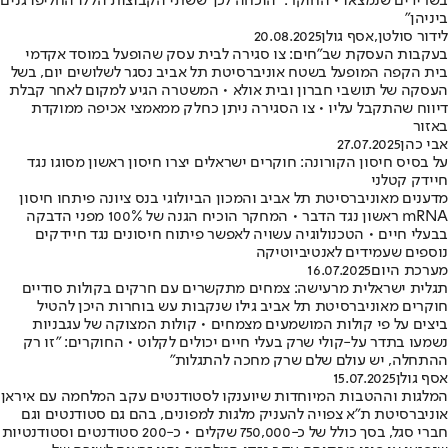
בשרידים שנמצאו • החוקר: "הוכחה לכך ששתי הקבוצות הללו החליפו גנים
ביניהן"
לידור סולטן
,
אסף גולן
20.08.2025
בעקבות העסקת שב"חים: צו סגירה לבית עסק שהופעל במוסד אקדמי
בית הקפה המופעל בשטח אוניברסיטת תל אביב נסגר לשלושים יום, בשל
העסקה של תושבי חברון ובית אולא • המשטרה הגיע למקום לאחר קבלת
דיווח שהתקבל עליו • צו הסגירה ניתן כחלק ממאמצי אכיפה ממוקדת
באזור
אבי כהן
27.07.2025
על בסיס חיסון הקורונה: חוקרים ישראלים יצרו חיסון ראשון מסוגו נגד
חיידק קטלני
מדענים מאוניברסיטת תל אביב והמכון הביולוגי בנס ציונה פיתחו חיסון
mRNA ראשון נגד הדבר • המחקר הוכיח הגנה של 100% מפני הדבקה
בבעלי חיים • הטכנולוגיה עשויה לאפשר פיתוח חיסונים נגד חיידקים
נוספים שעמידים לאנטיביוטיקה
מערכת היום
16.07.2025
תגלית ישראלית מרעישה: צמחים מתקשרים עם חרקים בקולות סודיים
חוקרים מאוניברסיטת תל אביב גילו שנקבות עש בוחרות היכן להטיל
ביצים על פי קולות המושמעים מצמחים • קולות המצוקה של עגבניות
נשמעו בתדר על-קולי שרק בעלי חיים יכולים לקלוט • החוקרים: "זו רק
ההתחלה, יש עולם שלם שרק מחכה להתגלות"
אסף גולן
15.07.2025
המלגות וההטבות המיוחדות שיוענקו לסטודנטים עקב המלחמה עם איראן
אוניברסיטת ת"א צפויה להעניק מלגות למפונים, בהם גם סטודנטים וגם
חברי סגל, בסך כולל של כ-750,000 שקלים • כ-200 סטודנטים וסטודנטיות