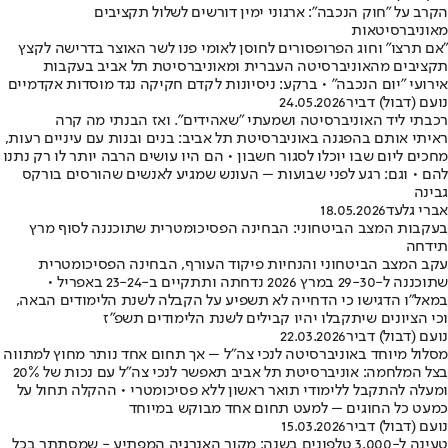
הקרב על "חוק הנכבה": ארגוני ימין דורשים לשלול תקציבים
מאוניברסיטאות
"אם תרצו" וחוג הפרופסורים לחוסן לאומי פנו לשר האוצר בדרישה לקצץ
תקציבים מהאוניברסיטה העברית ומאוניברסיטת תל אביב בעקבות
אירועי "יום הנכבה" • ברקע: ניסיונות לקדם חקיקה נגד מוסדות אקדמיים
נועם (דבול) דביר
24.05.2026
רכבתי ליד האוניברסיטה ושמעתי "שאהידים". ואז הבנתי מה קרה
ראיתי אותם בהפגנה באוניברסיטת תל אביב: בנים ובנות עם עיניים רעות,
מחכים ליום שבו יוכלו לסגור חשבון • הם היו עושים הרבה יותר לו רק נתנו
להם • וגם: רגע לפני שבועות – העונש שמגיע לאנשים שהורסים בורקס
גבינה
אברי גלעד
18.05.2026
בעקבות המצב הביטחוני: הבחינה הפסיכומטרית שתוכננה לסוף מרץ
תידחה
עקב המצב הביטחוני והנחיות פיקוד העורף, הבחינה הפסיכומטרית
שתוכננה ל-29-30 במרץ 2026 נדחתה ותתקיים ב-23-24 באפריל •
במאל"ו הדגישו כי הדחייה לא תשפיע על הקבלה לשנת הלימודים הבאה,
וכי הציונים שיתקבלו יהיו קבילים לשנת הלימודים תשפ"ז
נועם (דבול) דביר
22.03.2026
מסלול מיוחד באוניברסיטה לנכי צה"ל – אך תחום אחד נותר מחוץ למתווה
בצל המלחמה: אוניברסיטת תל אביב תאפשר לנכי צה"ל עם נכות של 20%
ומעלה להתקבל ללימודי תואר ראשון ללא פסיכומטרי • ההקלה תחול על
כמעט כל החוגים – למעט תחום אחד מבוקש במיוחד
נועם (דבול) דביר
15.03.2026
טעינה ל-3,000 טלפונים בשנה: מקור האנרגיה המפתיע - שמסתתר בכל