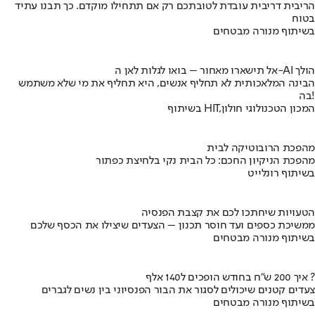
הריבית דריבית עובדת לטובתכם רק אם תתחילו מוקדם. כך תבנו עתיד
בטוח
בשיתוף מנורה מבטחים
אל תישארו מאחור – בואו לגלות לאן ה-AI הולך
הבינה המלאכותית לא תחליף אנשים, היא תחליף את מי שלא משתמש
בה!
בשיתוף HIT,המכון הטכנולוגי חולון
מהפכת הרובוטיקה לבית
מהפכת הניקיון החכם: כל הבית נקי בלחיצת כפתור
בשיתוף רונלייט
הטעויות שיחתכו לכם את קצבת הפנסיה
ממשיכת כספים ועד חוסר תכנון – הצעדים שיצילו את הכסף שלכם
בשיתוף מנורה מבטחים
איך 200 ש"ח בחודש הופכים ל140 אלף ?
צעדים קטנים שיכולים לסגור את הבור הפנסיוני בין נשים לגברים
בשיתוף מנורה מבטחים