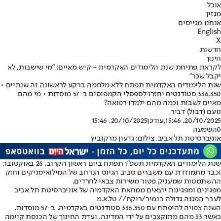
אוכל
מגזין
אנחנו מגייסים
English
X
חדשות
חינוך
לקראת פתיחת שנת הלימודים האקדמית - קיש מאיים: "מי שישבות, לא
יקבל שכר"
שנת הלימודים האקדמית תפתח ללא מלחמה ברקע לראשונה זה שנתיים •
336,350 סטודנטים יחזרו לספסלי הקמפוסים ב-57 מוסדות • מי מהם
מאיים לשבות וכמה מהם ילמדו רפואה?
נועם (דבול) דביר
20/10/2025, 15:46
,עודכן
20/10/2025, 15:46
0
השמעה
אוניברסיטת תל אביב. צילום: גדעון מרקוביץ
שנת הלימודים האקדמית תשפ"ו תפתח ביום ראשון הקרוב, 26 באוקטובר,
וכבר מתמודדת עם משברים סביב הגיוס הנרחב של המילואימניקים וחוק
ההשתמטות שמעניק פטור משירות צבאי לחרדים.
מפגינים ומפגינות יוצאים ממחאת האקדמיה של אוניברסיטת תל אביב
לעבר הפגנה גדולה בנמיר/רוקח// טל.א.מ
השנה צפויה להיפתח עם 336,350 סטודנטים באקדמיה, ב-57 מוסדות,
כאשר 33 מהם מתוקצבים על ידי המדינה. ועדת החינוך של הכנסת קיימה