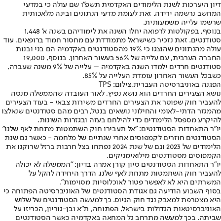
דיון היערכות לשנת הלימודים האקדמית תשפ"ו שם עולה כי במדעי
המחשב נרשמה ירידה. זאת לעומת מדעי הנתונים ובינה מלאכותית
שרשמו עלייה משמעותית.
בנוסף, בפקולטות לרפואה יחלו השנה את לימודיהם בשנה א' 1,448
סטודנטים. זאת נזכיר כשישראל מתמודדת עם מחסור חמוד ברופאים. עוד
עולה מהנתונים שהוצגו כי 19% מהסטודנטים באקדמיה הם בני ובנות
החברה הערבית, עם עלייה של 56% בעשור האחרון. בנוסף, 19,000
סטודנטים חרדים ילמדו השנה באקדמיה – עלייה של 9% משנה שעברה,
כשבכל העשור האחרון עומדת העלייה על 85%.
הפגנה באוניברסיטה העברית,צילום: TPS
נושא הצעירים החרדים הוא נושא נפיץ, לאור העובדה שהממשלה מנסה
להעביר חוק שפוטר את הצעירים החרדים משירות צבאי - בעוד הצעירים
מהמגזר הדתי-לאומי והחילוני נושאים בנטל, רבים מהם סטודנטים שנאלצו
להיקרע מספסל הלימודים כדי להילחם בעזה ובגזרות השונות.
יו"ר התאחדות הסטודנטים: "אל תעבירו חוק השתמטות מתחת לאף שלנו"
הסטודנטים חוזרים לקמפוסים אחרי שנתיים של מלחמה - כאשר גם שנת
הלימודים של 2023 וגם של שנת 2024 נפתחו בצל חרבות ברזל שרוקנו את
הקמפוסים מסטודנטים מילואימניקים.
יו"ר התאחדות הסטודנטים סיון קורן אמרה בדיון: "הממשלה לא יכולה
להעביר חוק השתמטות מתחת לאף שלנו. הדרך היחידה להקל על
המשרתים היא לא לאפשר פטור לאוכלוסיות מסוימות".
בסוף השבוע הודיעה גם אגודת הסטודנטים של האוניברסיטה הפתוחה כי
היא מצטרפת למאבק נגד חוק הגיוס. כך למעשה הסטודנטים של שלוש
האוניברסיטאות הגדולות בישראל, הפתוחה, ת"א ובן-גוריון, הכריזו על
שביתה. בכך למעשה מתרחב גל המחאה באקדמיה כאשר הסטודנטים