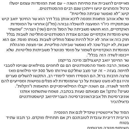
מאיימים להשבית את פתיחת השנה - עם זאת המוסדות עצמם יפעלו
כרגיל והמרצים יגיעו וייתכן שגם רבים מהסטודנטים.
קיש: "לא נאפשר שביתה פוליטית"
מי שלא אוהב מחאות ומנסה לדכא אותן בכל דרך הוא שר החינוך יואב קיש
שבתפקידו כיו"ר המועצה להשכלה גבוהה (מל"ג) אחראי על המוסדות
האקדמיים, הוא חושש משביתה של הסגל והיום (שני) הצהיר: "שמעתי
שיש מוסדות אקדמיים שבהם אגודת הסטודנטים מחליטה לשבות בגלל
חוק כזה או אחר. לא יכול להיות שסגל מחליט לשבות באותו מוסד. אם הוא
ישבות, לא יקבל שכר. לא נאפשר שביתה פוליטית. אני מצפה מהנהלת
המוסדות האקדמיים לשמור על מוסד מנוטרל משביתות פוליטיות. שלא
ייכנסו לשדה הזה בכלל".
שר החינוך יואב קיש,צילום: מיכה בריקמן
כאמור, הרבה מאוד מהסטודנטים הם גם לוחמים במילואים שגויסו לסבבי
לחימה בעזה - זה יצר מצב שחלקם שירותו מעל 300 ימי מילואים מאז
פרצה חרבות ברזל, הם הפסידו חומר לימודי רב, התקשו להשלים פערים
והיו גם לא מעט טענות על כך שהמוסדות לא מגלים גמישות ומסייעים להם
לחזור לשגרה. גם השנה יקבלו המילואימניקים התאמות ו"הקלות".
טעינו? נתקן! אם מצאתם טעות בכתבה, נשמח שתשתפו אותנו
אוניברסיטת תל אביב
האוניברסיטה העברית
יואב קיש
סטודנטים
כדאי
להכיר
הסוד של איינשטיין שיגדיל לכם את הפנסיה
הריבית דריבית עובדת לטובתכם רק אם תתחילו מוקדם. כך תבנו עתיד
בטוח
בשיתוף מנורה מבטחים