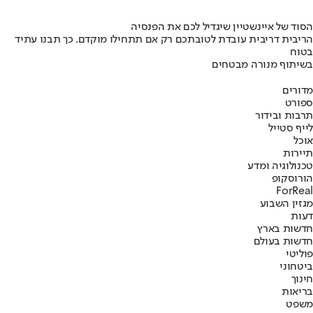
הסוד של איינשטיין שיגדיל לכם את הפנסיה
הריבית דריבית עובדת לטובתכם רק אם תתחילו מוקדם. כך תבנו עתיד
בטוח
בשיתוף מנורה מבטחים
מדורים
ספורט
תרבות ובידור
לייף סטייל
אוכל
תיירות
טכנולוגיה ומדע
הורוסקופ
ForReal
מגזין השבוע
דעות
חדשות בארץ
חדשות בעולם
פוליטי
ביטחוני
חינוך
בריאות
משפט