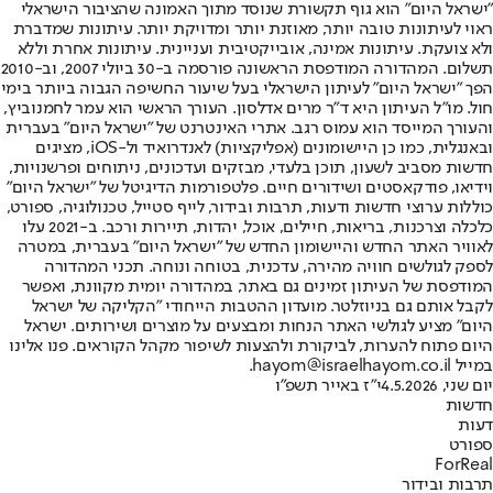
"ישראל היום" הוא גוף תקשורת שנוסד מתוך האמונה שהציבור הישראלי
ראוי לעיתונות טובה יותר, מאוזנת יותר ומדויקת יותר. עיתונות שמדברת
ולא צועקת. עיתונות אמינה, אובייקטיבית ועניינית. עיתונות אחרת וללא
תשלום. המהדורה המודפסת הראשונה פורסמה ב-30 ביולי 2007, וב-2010
הפך "ישראל היום" לעיתון הישראלי בעל שיעור החשיפה הגבוה ביותר בימי
חול. מו"ל העיתון היא ד"ר מרים אדלסון. העורך הראשי הוא עמר לחמנוביץ,
והעורך המייסד הוא עמוס רגב. אתרי האינטרנט של "ישראל היום" בעברית
ובאנגלית, כמו כן היישומונים (אפליקציות) לאנדרואיד ול-iOS, מציגים
חדשות מסביב לשעון, תוכן בלעדי, מבזקים ועדכונים, ניתוחים ופרשנויות,
וידיאו, פודקאסטים ושידורים חיים. פלטפורמות הדיגיטל של "ישראל היום"
כוללות ערוצי חדשות ודעות, תרבות ובידור, לייף סטייל, טכנולוגיה, ספורט,
כלכלה וצרכנות, בריאות, חיילים, אוכל, יהדות, תיירות ורכב. ב-2021 עלו
לאוויר האתר החדש והיישומון החדש של "ישראל היום" בעברית, במטרה
לספק לגולשים חוויה מהירה, עדכנית, בטוחה ונוחה. תכני המהדורה
המודפסת של העיתון זמינים גם באתר, במהדורה יומית מקוונת, ואפשר
לקבל אותם גם בניוזלטר. מועדון ההטבות הייחודי "הקליקה של ישראל
היום" מציע לגולשי האתר הנחות ומבצעים על מוצרים ושירותים. ישראל
היום פתוח להערות, לביקורת ולהצעות לשיפור מקהל הקוראים. פנו אלינו
במייל hayom@israelhayom.co.il.
יום שני, 4.5.2026
י"ז באייר תשפ"ו
חדשות
דעות
ספורט
ForReal
תרבות ובידור