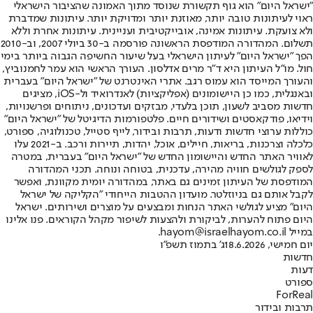
"ישראל היום" הוא גוף תקשורת שנוסד מתוך האמונה שהציבור הישראלי
ראוי לעיתונות טובה יותר, מאוזנת יותר ומדויקת יותר. עיתונות שמדברת
ולא צועקת. עיתונות אמינה, אובייקטיבית ועניינית. עיתונות אחרת וללא
תשלום. המהדורה המודפסת הראשונה פורסמה ב-30 ביולי 2007, וב-2010
הפך "ישראל היום" לעיתון הישראלי בעל שיעור החשיפה הגבוה ביותר בימי
חול. מו"ל העיתון היא ד"ר מרים אדלסון. העורך הראשי הוא עמר לחמנוביץ,
והעורך המייסד הוא עמוס רגב. אתרי האינטרנט של "ישראל היום" בעברית
ובאנגלית, כמו כן היישומונים (אפליקציות) לאנדרואיד ול-iOS, מציגים
חדשות מסביב לשעון, תוכן בלעדי, מבזקים ועדכונים, ניתוחים ופרשנויות,
וידיאו, פודקאסטים ושידורים חיים. פלטפורמות הדיגיטל של "ישראל היום"
כוללות ערוצי חדשות ודעות, תרבות ובידור, לייף סטייל, טכנולוגיה, ספורט,
כלכלה וצרכנות, בריאות, חיילים, אוכל, יהדות, תיירות ורכב. ב-2021 עלו
לאוויר האתר החדש והיישומון החדש של "ישראל היום" בעברית, במטרה
לספק לגולשים חוויה מהירה, עדכנית, בטוחה ונוחה. תכני המהדורה
המודפסת של העיתון זמינים גם באתר, במהדורה יומית מקוונת, ואפשר
לקבל אותם גם בניוזלטר. מועדון ההטבות הייחודי "הקליקה של ישראל
היום" מציע לגולשי האתר הנחות ומבצעים על מוצרים ושירותים. ישראל
היום פתוח להערות, לביקורת ולהצעות לשיפור מקהל הקוראים. פנו אלינו
במייל hayom@israelhayom.co.il.
יום חמישי, 18.6.2026
ג' בתמוז תשפ"ו
חדשות
דעות
ספורט
ForReal
תרבות ובידור