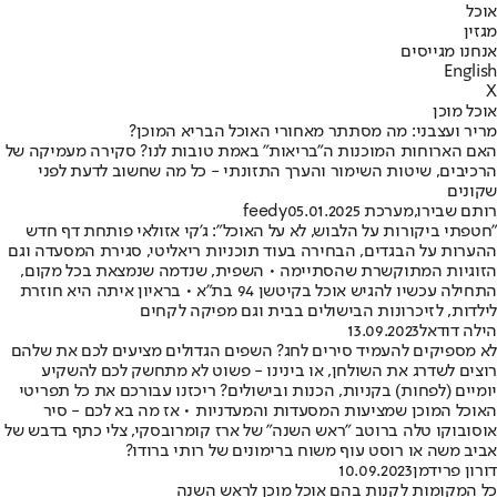
אוכל
מגזין
אנחנו מגייסים
English
X
אוכל מוכן
מריר ועצבני: מה מסתתר מאחורי האוכל הבריא המוכן?
האם הארוחות המוכנות ה"בריאות" באמת טובות לנו? סקירה מעמיקה של
הרכיבים, שיטות השימור והערך התזונתי - כל מה שחשוב לדעת לפני
שקונים
רותם שבירו
,
מערכת feedy
05.01.2025
"חטפתי ביקורות על הלבוש, לא על האוכל": ג'קי אזולאי פותחת דף חדש
ההערות על הבגדים, הבחירה בעוד תוכניות ריאליטי, סגירת המסעדה וגם
הזוגיות המתוקשרת שהסתיימה • השפית, שנדמה שנמצאת בכל מקום,
התחילה עכשיו להגיש אוכל בקיטשן 94 בת"א • בראיון איתה היא חוזרת
לילדות, לזיכרונות הבישולים בבית וגם מפיקה לקחים
הילה דודאל
13.09.2023
לא מספיקים להעמיד סירים לחג? השפים הגדולים מציעים לכם את שלהם
רוצים לשדרג את השולחן, או בינינו - פשוט לא מתחשק לכם להשקיע
יומיים (לפחות) בקניות, הכנות ובישולים? ריכזנו עבורכם את כל תפריטי
האוכל המוכן שמציעות המסעדות והמעדניות • אז מה בא לכם - סיר
אוסובוקו טלה ברוטב "ראש השנה" של ארז קומרובסקי, צלי כתף בדבש של
אביב משה או רוסט עוף משוח ברימונים של רותי ברודו?
דורון פרידמן
10.09.2023
כל המקומות לקנות בהם אוכל מוכן לראש השנה