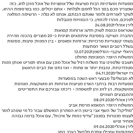
מסעדות ומעדניות רבות מציעות שלל אופציות של אוכל מוכן לחג, כזה
שמצריך מכם בסך הכל לחמם ולצלחת • אתם יכולים, כמו בפרסומת ההיא,
לשקר לאורחים ולומר שאתם הכנתם, אנחנו לא נגלה • הרשימה המלאה
לפניכם, מהרו להזמין, כי הכמויות מוגבלות
לירן אוהלי
24.08.2021
שטראוס נכנסת לשוק חדש: ארוחות קפואות
החברה השיקה במסיבת עיתונאים חגיגית כ-20 מוצרים בהכנה מהירה
בשתי קטגוריות מרכזיות: ארוחות ומאפים • בין המנות: פיצות, פסטות
בשלל רטבים ושאר הפתעות
היאלי יעקבי-הנדלסמן
12.07.2021
המשלוח היומי: המוגזמת מחולון
חשבנו שלפנינו עוד משלוח רגיל של אוכל מוכן עם אותו תפריט ואותן מנות
סטנדרטיות, טובות יותר או פחות • ואז נתנו את הביס הראשון
רז ישראלי
04.11.2020
לא מבשלים? מבצעי ראש השנה במסעדות
מסעדות רבות ברחבי הארץ מציעות ארוחות חג מושקעות, מגוונות
ומושקעות, הן לזוג והן למשפחה • ריכזנו עבורכם את התפריטים
והמבצעים השווים
לירן אוהלי
08.09.2020
המשלוח היומי: המאמא מרמת אביב
"סוליקה" של השף אבי ביטון היא הפתרון המושלם עבור כל מי שנוהג לומר
לעצמו מנטרות בסגנון "עדיף כמות על איכות", עם אוכל ברמה גבוהה
ומחיר נגיש
לירן אוהלי
09.06.2020
המקומות שיצילו אתכם מלבשל בערב החג