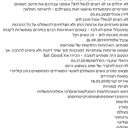
לא יכולים או לא רוצים לבשל לחג? אספנו עבורכם את מיטב השפים
הפרטיים והמסעדות שיעשו זאת בשבילכם • לרשימה המלאה
לירן אוהלי
03.04.2020
לא רוצים לבשל? אוכל מוכן לחג
אתם מארחים את ארוחת החג ולא מצליחים להשתלט על כל ההכנות
במטבח? אתם לא לבד • בשנים האחרונות רבים בוחרים באפשרות לקנות
מנות מוכנות לחג • זה טעים וקל
ענבל אלמליח
26.09.2019
מפתיע: הארוחות החדשות של שטראוס
טעמנו ארוחות צמחוניות המוכנות תוך שתי דקות ולא ציפינו להרבה, אך
הטעם היה מפתיע לטובה • הכירו את Eat Good
היאלי יעקבי-הנדלסמן
04.11.2018
להיכנס למקרר של אמא באמצע היום
מצאנו פתרון טעים ומשתלם לאנשי המשרדים המחפשים גיוון קולינרי
בשעת הצהריים
איריס קורן
18.05.2015
תגיות קשורות
ראש השנה
חדשות האוכל
שטראוס
ג'קי אזולאי
המשלוח
היומי
בריאות
פסח
צמחוני
קינוחים
חג
חדשות
בארץ
בעולם
ביטחוני
פוליטי
פלילים