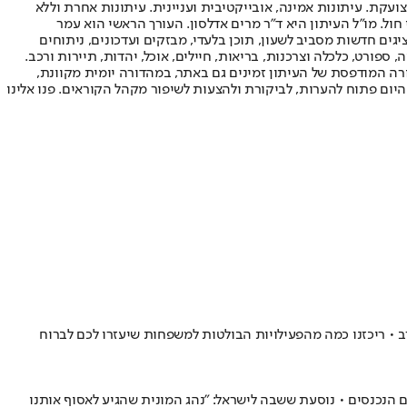
ועקת. עיתונות אמינה, אובייקטיבית ועניינית. עיתונות אחרת וללא
עור החשיפה הגבוה ביותר בימי חול. מו"ל העיתון היא ד"ר מרים אדלסון. העורך הראשי הוא עמר
 והעורך המייסד הוא עמוס רגב. אתרי האינטרנט של "ישראל היום" בעברית ובאנגלית, כמו כן היישומונים (אפליקציות) לאנדרואיד ול-iOS, מציגים חדשות מסביב לשעון, תוכן בלעדי, מבזקים ועדכונים, ניתוחים
, ספורט, כלכלה וצרכנות, בריאות, חיילים, אוכל, יהדות, תיירות ורכב.
דורה המודפסת של העיתון זמינים גם באתר, במהדורה יומית מקוונת,
היום פתוח להערות, לביקורת ולהצעות לשיפור מקהל הקוראים. פנו אלינו
 • ריכזנו כמה מהפעילויות הבולטות למשפחות שיעזרו לכם לברוח
הנכנסים • נוסעת ששבה לישראל: "נהג המונית שהגיע לאסוף אותנו