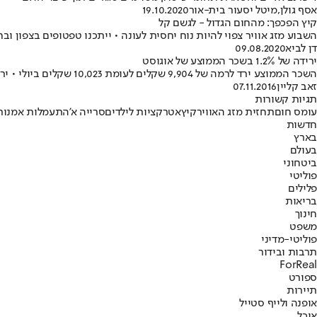
אסף גולן
,
מיטל יסעור בית-אור
19.10.2020
קיץ הפכפך: מהחום הגדול - לגשם קל
השבוע מזג אוויר צפוי להיות נוח יחסית לעונה • ייתכנו טפטופים בצפון 
דן לביא
09.08.2020
ירידה של 1.2% בשכר הממוצע של אוגוסט
השכר הממוצע ירד לרמה של 9,904 שקלים לעומת 10,023 שקלים ביולי • ירידה של 119 שקלים בחודש • מיוני עד אוגוסט: ירידה של 3.1%
זאב קליין
07.11.2016
תגיות קשורות
עומס חום
תחזית מזג האוויר
קיץ
אטרקציות לילדים
סרייה א'
התעמלות אמנות
חדשות
בארץ
בעולם
ביטחוני
פוליטי
פלילים
בריאות
חינוך
משפט
פוליטי-מדיני
תרבות ובידור
ForReal
ספורט
תיירות
אופנה ולייף סטייל
אוכל