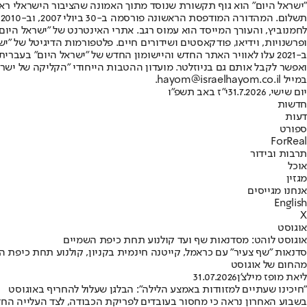
"ישראל היום" הוא גוף תקשורת שנוסד מתוך האמונה שהציבור הישראלי ראוי 
ת
ופרשנויות, וידיאו, פודקאסטים ושידורים חיים. פלטפורמות הדיגיטל של "ישרא
ב-2021 עלו לאוויר האתר החדש והיישומון החדש של "ישראל היום" בע
ואפשר לקבל אותם גם בניוזלטר. מועדון ההטבות הייחודי "הקליקה של ישרא
במייל hayom@israelhayom.co.il.
יום שישי, 31.7.2026
י"ז באב תשפ"ו
חדשות
דעות
ספורט
ForReal
תרבות ובידור
אוכל
מגזין
אנחנו מגייסים
English
X
אוגוסט
אוגוסט לוהט: מסדנאות שף ועד קולנוע תחת כיפת השמיים
סדנאות "שף צעיר" עם כראמל, קייטנה חינמית בקניון, קולנוע תחת כיפת
מהחום של אוגוסט
ליאת מופז מילצ'ן
31.07.2026
"חיכינו שעתיים למזוודות באמצע הלילה": הבלגן שעלול להחריף באוגוסט
בשבוע האחרון נראה כי מחסור בעובדים לפריקת הכבודה, לצד העלייה החד