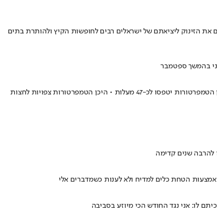
 לעומת הממוצע השנתי • בחברה מייחסים את הזינוק ליציאתם של ישראלים רבים לחופשות הקיץ ולהותרת בתים
וני בהמשך ספטמבר
ההתחממות שתהיה גם היום תוביל למציאות של עומסי חום מסוכנים ברוב חלקי הארץ למשך כל שעות היום • בים המלח, הערבה, אילת ובקעת הירדן הטמפרטורות יטפסו לכ-47 מעלות • היכן הטמפרטורות צפויות לחצות
ו להרבה שנים קדימה
באמצעות הטחת כלים למדיח ולא לענות כשמדברים אלי
יתם לו: אני נגד החודש הכי מיוזע בסביבה