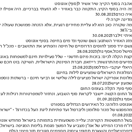
אהבה בסוף הקיץ: שיר אשיר ל(סוף) אוגוסט
זה היה בסוף הקיץ, התקווה כבר באוויר • לא הזעתי בברכיים, היה אפילו ק
איה כורם
30.08.2023
מדינה יקרה לי
ב־38%
איתי זילבר
30.08.2023
מזג האוויר השתגע: גשם שוטף ונד מים בחיפה בסוף אוגוסט
גשם ירד סמוך לחופים הדרומיים של חיפה והפתיע את התושבים • מנכ"ל חברת 
מישל מכול
,
אסף גולן
28.08.2023
קצת הקלה לכיס: בזכות מיזם חדשני - שלל פעילויות חינם למשפחות באוג
מזיעים מהתרגשות: רייזאפ, חברת הפינטק הישראלית, השיקה בוט חכם שיוצ
היאלי יעקבי-הנדלסמן
23.08.2023
המלונות הישראלים שמציעים לילות בחינם
מלונות אפריקה ישראל מציעים לילה שלישי או רביעי חינם • ברשתות נוס
שמעון יעיש
28.07.2023
סוף סוף: הקלה בעומס החום
גל החום הקשה יישבר לקראת סוף השבוע, ונחזור לטמפרטורות רגילות לעונה • סיכום מ
אסף גולן
01.09.2022
אוגוסט הלוהט: כל האירועים הגדולים בספורט
מהמפגש של מנור סולומון וליברפול ועד פתיחת ליגת העל בכדורגל • "ישרא
01.08.2022
בשל התפשטות הקורונה: עלייה משמעותית בתמותה בישראל מחודש אוגו
דו"ח מרכז המידע של אמ"ן מצביע על המשך מגמת בלימת המגיפה בישראל, 
דיפרנציאליים והשארת תחומי עיסוק מסוימים סגורים תוך פיצוי הולם