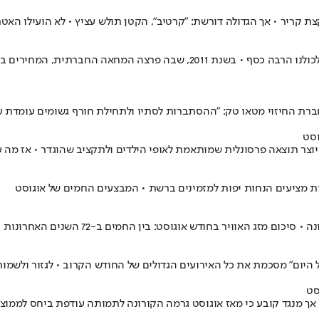
צת קריר • אך הגדולה דורשת: "קרטיב", הקטן תולש עציץ • לא הועילו האטר
החיזוי מטאו טק: "ההסתברות לסתיו ולתחילת חורף גשומים עומדת על כ50 אח
וסט
ר תוצאה פרסונלית שמותאמת לאופי הילדים ולתקציב שהוגדר • אז מה על 
פות מציעים הנחות יפות למזמינים ברשת • המבצעים החמים של אוגוסט
זג האוויר בחודש אוגוסט: בין החמים ב-72 השנים האחרונות
ל היום" מסכמת את כל האירועים הגדולים של החודש הקרוב • לגזור ולשמור
סט
אך מנגד קובע כי מאז אוגוסט גרמה הקורונה לתמותה עודפת ביחס לממוצע