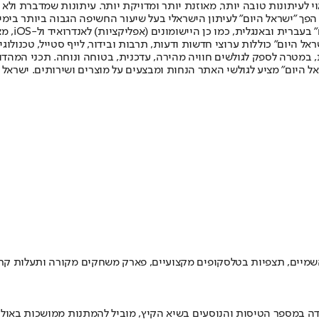
לעיתונות טובה יותר, מאוזנת יותר ומדויקת יותר. עיתונות שמדברת ולא צ
שלום. המהדורה המודפסת הראשונה פורסמה ב-30 ביולי 2007, וב-2010 הפך "ישראל היום" לעיתון הישראלי בעל שי
לחמנוביץ,
ל היום" כוללות ערוצי חדשות ודעות, תרבות ובידור, לייף סטייל, טכנולוגיה
ברית, במטרה לספק לגולשים חוויה מהירה, עדכנית, בטוחה ונוחה. תכני המה
ל היום" מציע לגולשי האתר הנחות ומבצעים על מוצרים ושירותים. ישראל 
 השמיים, תצפיות בטלסקופים מקצועיים, פארק משחקים מקורה ותעלות קרב
ה במספר הטיסות והנוסעים בשיא הקיץ, מוביל להמתנות ממושכות באולם 