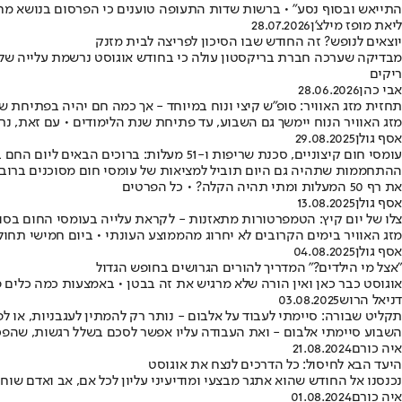
התייאש ובסוף נסע" • ברשות שדות התעופה טוענים כי הפרסום בנושא מחס
ליאת מופז מילצ'ן
28.07.2026
יוצאים לנופש? זה החודש שבו הסיכון לפריצה לבית מזנק
ריקים
אבי כהן
28.06.2026
תחזית מזג האוויר: סופ"ש קיצי ונוח במיוחד - אך כמה חם יהיה בפתיחת ש
מזג האוויר הנוח יימשך גם השבוע, עד פתיחת שנת הלימודים • עם זאת,
אסף גולן
29.08.2025
עומסי חום קיצוניים, סכנת שריפות ו-51 מעלות: ברוכים הבאים ליום החם ביותר של השנה
את רף 50 המעלות ומתי תהיה הקלה? • כל הפרטים
אסף גולן
13.08.2025
צלו של יום קיץ: הטמפרטורות מתאזנות - לקראת עלייה בעומסי החום בסו
מזג האוויר בימים הקרובים לא יחרוג מהממוצע העונתי • ביום חמישי תחו
אסף גולן
04.08.2025
"אצל מי הילדים?" המדריך להורים הגרושים בחופש הגדול
אוגוסט כבר כאן ואין הורה שלא מרגיש את זה בבטן • באמצעות כמה כלים פ
דניאל הרוש
03.08.2025
תקליט שבורה: סיימתי לעבוד על אלבום - נותר רק להמתין לעגבניות, או ל
השבוע סיימתי אלבום - ואת העבודה עליו אפשר לסכם בשלל רגשות, שהפכו 
איה כורם
21.08.2024
היעד הבא לחיסול: כל הדרכים לנצח את אוגוסט
נכנסנו אל החודש שהוא אתגר מבצעי ומודיעיני עליון לכל אם, אב ואדם שוח
איה כורם
01.08.2024