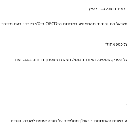
קציות ואני, כבר קפיץ
מה שקורה כאן הוא לא עליית מחירים רגעית, אלא הזנחה ממושכת שעולה לכולנו הרבה כסף • בשנת 2011, שבה פרצה המחאה החברתית, המחירים בישראל היו גבוהים מהממוצע במדינות ה־OECD ב־5% בלבד • כעת מדובר
וז"
הפרק: פסטיבל האורות בנמל, חגיגת תיאטרון הרחוב בנגב, ועוד
 בשנים האחרונות • באמ"ן ממליצים על חזרה איטית לשגרה, סגרים