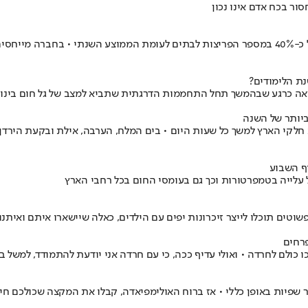
ור בכח אדם אינו נכון
מבדיקה שערכה חברת בריקסטון עולה כי בחודש אוגוסט נרשמת עלייה של כ-40% במספר הפריצות לבתים
נת הלימודים?
 נראה כרגע שבהמשך תחל התחממות הדרגתית שתביא למצב של גל חום בינ
ף השבוע
ל עלייה בטמפרטורות וכך גם בעומסי החום בכל רחבי הארץ
שוטים תוכלו לייצר זיכרונות יפים עם הילדים, כאלה שיישארו איתם ואיתנ
פרחים
כולם לחרדה • ואולי עדיף ככה, כי עם חרדה אני יודעת להתמודד, למשל 
ר שפיות באופן כללי • אז ברוח האולימפיאדה, קבלו את המקצה שכולכם חיכ