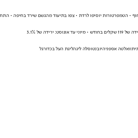
ובחוף • הטמפרטורות יוסיפו לרדת • צפו בתיעוד מהגשם שירד בחיפה • הת
ית
וואלטה אספניה
יובנטוס
לה ליגה
ליגת העל בכדורגל