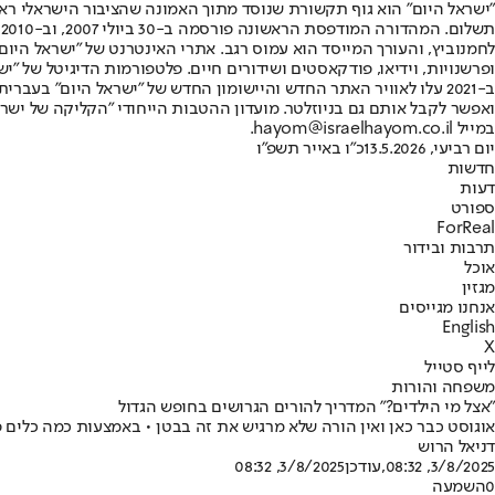
"ישראל היום" הוא גוף תקשורת שנוסד מתוך האמונה שהציבור הישראלי ראוי 
ת
ופרשנויות, וידיאו, פודקאסטים ושידורים חיים. פלטפורמות הדיגיטל של "ישרא
ב-2021 עלו לאוויר האתר החדש והיישומון החדש של "ישראל היום" בע
ואפשר לקבל אותם גם בניוזלטר. מועדון ההטבות הייחודי "הקליקה של ישרא
במייל hayom@israelhayom.co.il.
יום רביעי, 13.5.2026
כ"ו באייר תשפ"ו
חדשות
דעות
ספורט
ForReal
תרבות ובידור
אוכל
מגזין
אנחנו מגייסים
English
X
לייף סטייל
משפחה והורות
"אצל מי הילדים?" המדריך להורים הגרושים בחופש הגדול
אוגוסט כבר כאן ואין הורה שלא מרגיש את זה בבטן • באמצעות כמה כלים פ
דניאל הרוש
3/8/2025, 08:32
,עודכן
3/8/2025, 08:32
0
השמעה