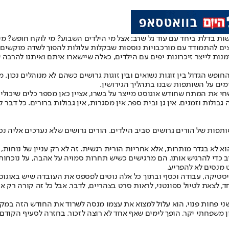
ות בדלת ביחד עם עוד גל שרב: אצל מי הילדים השבוע? מי לוקח חופש? מ
ים להתמודד עם מורכבויות נוספות שבקלות עלולות להפוך לשדה מוקשים ש
מנות לייצר זיכרונות יפים עם הילדים, כאלה שיישארו איתם ואיתנו להרבה 
 הגדול בין זוגות נשואים ובין זוגות גרושים כשהם לא מנוהלים נכון. מ
ים על השותפות שבנו בתהליך הגירושין.
 שחי את המתח שחודש אוגוסט מייצר על בשרו, אציין כאן מספר כלים שיכולי
ולות וזמנים. אין גן ובית ספר, אין מסגרות, אין גבולות ברורים. כל דבר 
ת של הורים גרושים סביב הילדים. הורים גרושים שלא נערכים אליה נכון,
לא בגדר מותרות, אלא אחריות הורית רגשית. זה לא רק עניין של נוחות, 
כדי להרגיש אותו. הם מרגישים כשיש תחרות סמויה על אהבה, על נוכחות,
 מנסים לא להפריע.
יסטיקה, עבודה וכסף ובתוך כל אלה נוטים לפספס את העובדה שיש באוגו
ד, לצאת לטיול ספונטני, לראות סרט בצהריים, לדבר. אבל כל זה קורה רק 
שני פחות פנוי, הוא עלול למצוא את עצמו מנסה לשרוד את החודש הזה במק
ן משפחתי יקר, הופך לימים שאף אחד לא רוצה לזכור. בחזרה לסעיף הקודם