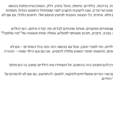
 בריכות, בילויים, טיסות, אוכל בחוץ, דלק. כשאין שיח פתוח בנושא
ומס ואי־צדק. שבו לישיבת תקציב לפני שמתחיל החופש הגדול, תפתחו
. אחרת, כל הוצאה הופכת לפיצוץ פוטנציאלי. תיאום כלכלי, גם אם לא
 עצמאיים ושקטים, אנחנו שוכחים לבדוק מה קורה איתם. הם יכולים
ה בערב, חיבוק, תכנון משותף לסופ"ש, שאלה אחת פשוטה של "מה שלומך?"
ים, וזה לגמרי מובן, אבל גם בנושא הזה כמו בכל האחרים - אם לא
ים, תחושת חוסר האמון עלולה להופיע. ואז גם אם הילד שמח - ההורה
ין לכם מנגנון כזה בהסכם, אל תעמידו את הילדים במצב בו הם מוקד
ם שני הורים שמצליחים לתקשר, לתאם, להתחשב, גם אם לא להסכים על
החיים.