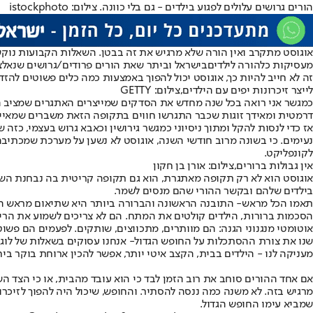
הורים גרושים עלולים לפגוע בילדים - גם בלי כוונה. צילום: istockphoto
אוגוסט מתקרב ואין הורה שלא מרגיש את זה בבטן. השאלות הקבועות נוקש
מעסיקות כל
הורה לילדים
בישראל וביתר שאת הורים פרודים/גרושים שנאלצ
זה לא חייב להיות כך, אוגוסט יכול להפוך באמצעות כמה כלים פשוטים להזד
לייצר זיכרונות יפים עם הילדים,צילום: GETTY
כמגשר אני רואה בכל שנה מחדש את הסדקים שמייצרים האתגרים שמציב החופש
דרמטית ומאידך זוגות שכבר התגרשו חווים בתקופה הזאת משברים שמאיימ
אז כדי לנסות להקל ומתוך ניסיוני כמגשר גירושין וכאבא גרוש בעצמי, כזה
נעימים. כי בשונה מרוב חודשי השנה, אוגוסט לא נשען על מערכת שמכתיבה גב
לקונפליקט.
אין גבולות ברורים,צילום: אורן בן חקון
אוגוסט הוא לא רק תקופה מאתגרת, הוא גם תקופה קריטית בה נבחנת השותפו
בילדים שלהם ובקשר ההורי שהם מנסים לשמר.
תאמו הכל מראש
- התובנה הראשונה והברורה ביותר היא שתיאום מראש הוא 
הסכמות ברורות, הילדים קולטים את המתח. הם לא צריכים לשמוע את הריב 
אוטומטי מנגנוני הגנה: הם מוותרים, מתכווצים, שותקים. לפעמים הם פשוט
שנו את צורת ההסתכלות על החופש הגדול
- אנחנו עסוקים בשאלות של לוג
מעניקה לנו - הילדים בבית, הקצב איטי יותר, אפשר להכין ארוחת בוקר ביח
אם אחד ההורים סוחב את רוב הזמן לבד כי הוא עובד מהבית, או כי הצד ה
מרגיש בזה. לא משנה כמה ננסה להסתיר. והחופש, שיכול היה להפוך לזיכרו
שמביא עימו החופש הגדול.