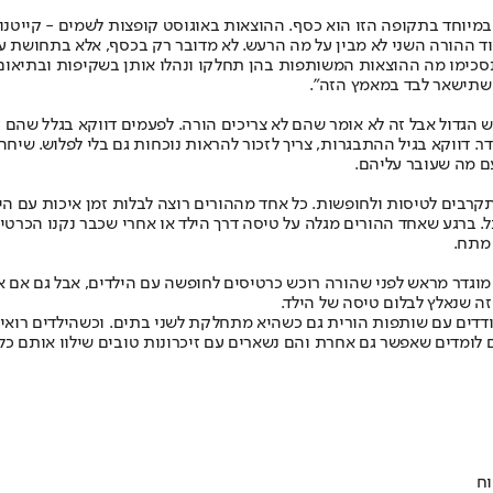
 במיוחד בתקופה הזו הוא כסף. ההוצאות באוגוסט קופצות לשמים - קייטנות,
וד ההורה השני לא מבין על מה הרעש. לא מדובר רק בכסף, אלא בתחושת ע
מו מה ההוצאות המשותפות בהן תחלקו ונהלו אותן בשקיפות ובתיאום מלא
ה שתישאר לבד במאמץ הזה".
ופש הגדול אבל זה לא אומר שהם לא צריכים הורה. לפעמים דווקא בגלל שהם
ר. דווקא בגיל ההתבגרות, צריך לזכור להראות נוכחות גם בלי לפלוש. שיח
עם מה שעובר עליהם.
קרבים לטיסות ולחופשות. כל אחד מההורים רוצה לבלות זמן איכות עם הילד
 ברגע שאחד ההורים מגלה על טיסה דרך הילד או אחרי שכבר נקנו הכרטיס
 מתח.
ן מוגדר מראש לפני שהורה רוכש כרטיסים לחופשה עם הילדים, אבל גם אם א
זה שנאלץ לבלום טיסה של הילד.
ודדים עם שותפות הורית גם כשהיא מתחלקת לשני בתים. וכשהילדים רואי
 לומדים שאפשר גם אחרת והם נשארים עם זיכרונות טובים שילוו אותם כל 
וח