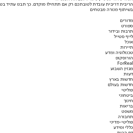
הריבית דריבית עובדת לטובתכם רק אם תתחילו מוקדם. כך תבנו עתיד בט
בשיתוף מנורה מבטחים
מדורים
ספורט
תרבות ובידור
לייף סטייל
אוכל
תיירות
טכנולוגיה ומדע
הורוסקופ
ForReal
מגזין השבוע
דעות
חדשות בארץ
חדשות בעולם
פוליטי
ביטחוני
חינוך
בריאות
משפט
תחבורה
פוליטי-מדיני
כללי ומידע