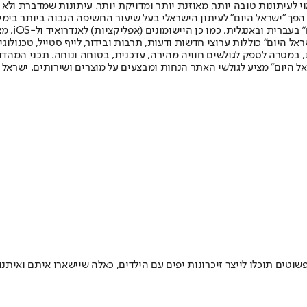
לעיתונות טובה יותר, מאוזנת יותר ומדויקת יותר. עיתונות שמדברת ולא צ
שלום. המהדורה המודפסת הראשונה פורסמה ב-30 ביולי 2007, וב-2010 הפך "ישראל היום" לעיתון הישראלי בעל שי
לחמנוביץ,
ל היום" כוללות ערוצי חדשות ודעות, תרבות ובידור, לייף סטייל, טכנולוגיה
ברית, במטרה לספק לגולשים חוויה מהירה, עדכנית, בטוחה ונוחה. תכני המה
ל היום" מציע לגולשי האתר הנחות ומבצעים על מוצרים ושירותים. ישראל 
שוטים תוכלו לייצר זיכרונות יפים עם הילדים, כאלה שיישארו איתם ואיתנ