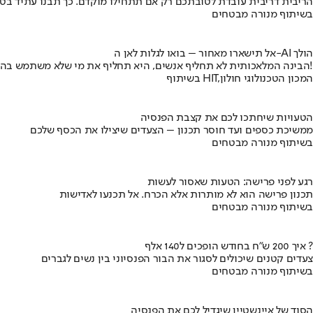
הריבית דריבית עובדת לטובתכם רק אם תתחילו מוקדם. כך תבנו עתיד בט
בשיתוף מנורה מבטחים
אל תישארו מאחור – בואו לגלות לאן ה-AI הולך
הבינה המלאכותית לא תחליף אנשים, היא תחליף את מי שלא משתמש בה!
בשיתוף HIT,המכון הטכנולוגי חולון
הטעויות שיחתכו לכם את קצבת הפנסיה
ממשיכת כספים ועד חוסר תכנון – הצעדים שיצילו את הכסף שלכם
בשיתוף מנורה מבטחים
רגע לפני פרישה: הטעות שאסור לעשות
תכנון פרישה הוא לא מותרות אלא הכרח. אל תכנעו לאדישות
בשיתוף מנורה מבטחים
איך 200 ש"ח בחודש הופכים ל140 אלף ?
צעדים קטנים שיכולים לסגור את הבור הפנסיוני בין נשים לגברים
בשיתוף מנורה מבטחים
הסוד של איינשטיין שיגדיל לכם את הפנסיה