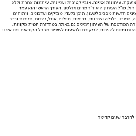
ועקת. עיתונות אמינה, אובייקטיבית ועניינית. עיתונות אחרת וללא
עור החשיפה הגבוה ביותר בימי חול. מו"ל העיתון היא ד"ר מרים אדלסון. העורך הראשי הוא עמר
 והעורך המייסד הוא עמוס רגב. אתרי האינטרנט של "ישראל היום" בעברית ובאנגלית, כמו כן היישומונים (אפליקציות) לאנדרואיד ול-iOS, מציגים חדשות מסביב לשעון, תוכן בלעדי, מבזקים ועדכונים, ניתוחים
, ספורט, כלכלה וצרכנות, בריאות, חיילים, אוכל, יהדות, תיירות ורכב.
דורה המודפסת של העיתון זמינים גם באתר, במהדורה יומית מקוונת,
היום פתוח להערות, לביקורת ולהצעות לשיפור מקהל הקוראים. פנו אלינו
ו להרבה שנים קדימה