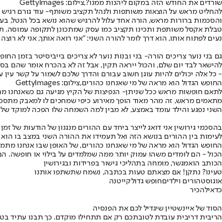
שורדים את החודש הזה במקום ליהנות ממנו?,צילום: GettyImages
להחליט מראש על הוצאות משותפות ולנהל תקציב משותף
- עוד גורם רגיש
והסכמות ברורות מראש, הורה אחד עלול להרגיש שהוא נושא בכל הנטל, בע
טבלת אקסל משותפת ותכינו תקציב כמו עסק שמתכונן לתקופה עמוסה. תסכי
נעים לפתוח אותו, הוא דרך לומר להורה השני: "אני רואה אותך, אני לא רוצ
גם בני נוער צריכים הורה
- בני ובנות נוער לא צריכים בייביסיטר בזמן הח
להישאר לבד יום שלם, והכול ייראה תקין, אבל זה לא בהכרח אומר שהם בסד
- כל אלה יכולים להיות עוגן חשוב עבורם והדרך שלכם לשמור על קשר עין 
החופש הגדול הוא מראה של מי שאנחנו כהורים,צילום: GettyImages
לתאם חופשות מראש ככל שניתן
- הנפיצות של הקיץ מגיעה גם כשאנחנו מת
מתאמים מראש, זה מהר מאוד הופך מאירוע כיפי שמחכים לו למאבק מתסכל.
השני נפגע והילד עומד באמצע, לא מבין למה השמחה שלו הפכה למוקד של
בהסכמי גירושין אני דואג לייצר ביחד עם ההורים מנגנון של הודעות של זמ
לעימות בין ההורים בנושא הזה ואל תעמידו את ההורה השני במצב בו הוא 
החופש הגדול הוא מראה של מי שאנחנו כהורים, של האופן שבו אנחנו מתמ
הכול - הם לומדים משהו עמוק יותר ממה שמלמדים על בילוי או חופשה. הם
הכותב הוא
מגשר, מומחה בתהליכי גישור בפרידות ובגירושין
טעינו? נתקן! אם מצאתם טעות בכתבה, נשמח שתשתפו אותנו
אוגוסט
הורים וילדים
חופש גדול
קייטנה
כדאי
להכיר
הסוד של איינשטיין שיגדיל לכם את הפנסיה
הריבית דריבית עובדת לטובתכם רק אם תתחילו מוקדם. כך תבנו עתיד בט