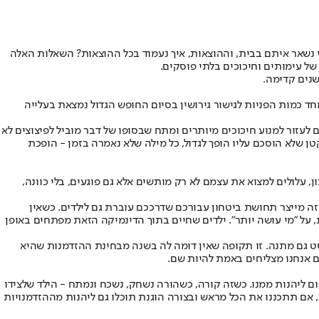
י נשאר איתם בבית, וההוצאות, איך נעמוד בכל ההוצאות? השאלות האלה
ל עימותים וחיכוכים בלתי פוסקים.
שנים קדימה.
חד כמות הפניות לגישור גירושין בסיום החופש הגדול נמצאת בעלייה
ם לעזור למנוע חיכוכים מיותרים ומתח שבסופו של דבר מוביל לפיצוצים לא
קטן שלא הוסכם עליו הופך לגדול, כל מילה שלא נאמרה בזמן - הופכת
 עלולים למצוא את עצמם לא רק מותשים אלא גם פוגעים, בלי כוונה,
זה מייצר תחושת ביטחון עבורכם שדרככם עוברת גם לילדים. כשאין
 על "מי עושה יותר". ילדים שחיים בתוך הדינמיקה הזאת מפתחים באופן
סט גם מתנה. זו תקופה שאין דומה לה בשנה מבחינת ההזדמנות שהיא
אם אנחנו מצליחים באמת להיות שם.
ום ליהנות ממנו. כשזה קורה, כשהורה נשחק, נשכח ונמתח - הילד שלצידו
, אם תתכננו את הכל מראש ובצורה הוגנת תוכלו גם ליהנות מההזדמנויות