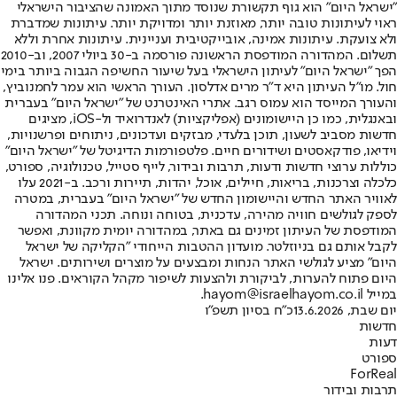
"ישראל היום" הוא גוף תקשורת שנוסד מתוך האמונה שהציבור הישראלי
ראוי לעיתונות טובה יותר, מאוזנת יותר ומדויקת יותר. עיתונות שמדברת
ולא צועקת. עיתונות אמינה, אובייקטיבית ועניינית. עיתונות אחרת וללא
תשלום. המהדורה המודפסת הראשונה פורסמה ב-30 ביולי 2007, וב-2010
הפך "ישראל היום" לעיתון הישראלי בעל שיעור החשיפה הגבוה ביותר בימי
חול. מו"ל העיתון היא ד"ר מרים אדלסון. העורך הראשי הוא עמר לחמנוביץ,
והעורך המייסד הוא עמוס רגב. אתרי האינטרנט של "ישראל היום" בעברית
ובאנגלית, כמו כן היישומונים (אפליקציות) לאנדרואיד ול-iOS, מציגים
חדשות מסביב לשעון, תוכן בלעדי, מבזקים ועדכונים, ניתוחים ופרשנויות,
וידיאו, פודקאסטים ושידורים חיים. פלטפורמות הדיגיטל של "ישראל היום"
כוללות ערוצי חדשות ודעות, תרבות ובידור, לייף סטייל, טכנולוגיה, ספורט,
כלכלה וצרכנות, בריאות, חיילים, אוכל, יהדות, תיירות ורכב. ב-2021 עלו
לאוויר האתר החדש והיישומון החדש של "ישראל היום" בעברית, במטרה
לספק לגולשים חוויה מהירה, עדכנית, בטוחה ונוחה. תכני המהדורה
המודפסת של העיתון זמינים גם באתר, במהדורה יומית מקוונת, ואפשר
לקבל אותם גם בניוזלטר. מועדון ההטבות הייחודי "הקליקה של ישראל
היום" מציע לגולשי האתר הנחות ומבצעים על מוצרים ושירותים. ישראל
היום פתוח להערות, לביקורת ולהצעות לשיפור מקהל הקוראים. פנו אלינו
במייל hayom@israelhayom.co.il.
יום שבת, 13.6.2026
כ"ח בסיון תשפ"ו
חדשות
דעות
ספורט
ForReal
תרבות ובידור