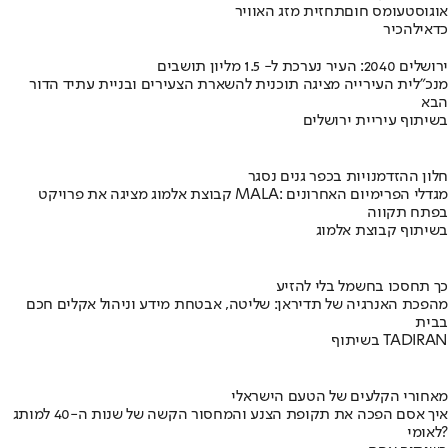
אוגוסט
עומס חום
תחזית מזג האוויר
כדאי
להכיר
ירושלים 2040: העיר נערכת ל- 1.5 מליון תושבים
מנכ"לית העירייה מציגה תוכנית להשארת הצעירים ובניית עתיד הדור
הבא
בשיתוף עיריית ירושלים
חלון ההזדמנויות בכפר גנים נסגר
קבוצת אלמוג מציגה את פרויקט MALA: מגדלי הפרימיום האחרונים
בפתח תקווה
בשיתוף קבוצת אלמוג
כך תחסכו בחשמל בלי להזיע
מהפכת האנרגיה של תדיראן: שליטה, אבטחת מידע וניהול אקלים חכם
בבית
בשיתוף TADIRAN
מאחורי הקלעים של הטעם הישראלי
איך אסם הפכה את תקופת הצנע והמחסור הקשה של שנות ה-40 למותג
לאומי?