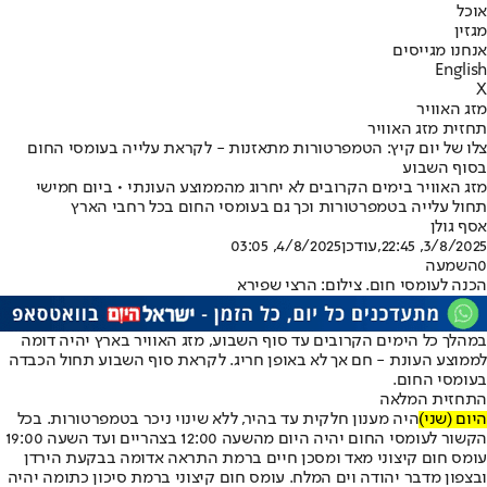
אוכל
מגזין
אנחנו מגייסים
English
X
מזג האוויר
תחזית מזג האוויר
צלו של יום קיץ: הטמפרטורות מתאזנות - לקראת עלייה בעומסי החום
בסוף השבוע
מזג האוויר בימים הקרובים לא יחרוג מהממוצע העונתי • ביום חמישי
תחול עלייה בטמפרטורות וכך גם בעומסי החום בכל רחבי הארץ
אסף גולן
3/8/2025, 22:45
,עודכן
4/8/2025, 03:05
0
השמעה
הכנה לעומסי חום. צילום: הרצי שפירא
במהלך כל הימים הקרובים עד סוף השבוע, מזג האוויר בארץ יהיה דומה
לממוצע העונת - חם אך לא באופן חריג. לקראת סוף השבוע תחול הכבדה
בעומסי החום.
התחזית המלאה
היום (שני)
היה מענון חלקית עד בהיר, ללא שינוי ניכר בטמפרטורות. בכל
הקשור לעומסי החום יהיה היום מהשעה 12:00 בצהריים ועד השעה 19:00
עומס חום קיצוני מאד ומסכן חיים ברמת התראה אדומה בבקעת הירדן
ובצפון מדבר יהודה וים המלח. עומס חום קיצוני ברמת סיכון כתומה יהיה