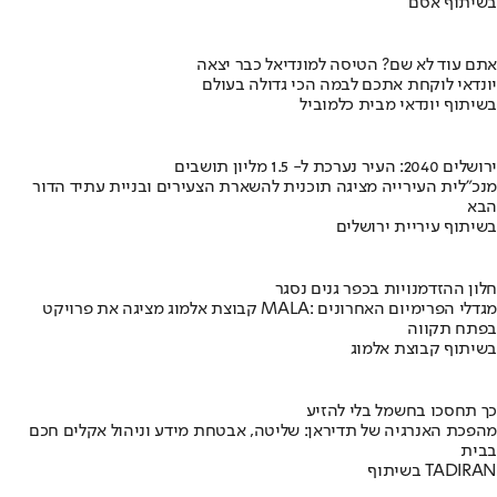
בשיתוף אסם
אתם עוד לא שם? הטיסה למונדיאל כבר יצאה
יונדאי לוקחת אתכם לבמה הכי גדולה בעולם
בשיתוף יונדאי מבית כלמוביל
ירושלים 2040: העיר נערכת ל- 1.5 מליון תושבים
מנכ"לית העירייה מציגה תוכנית להשארת הצעירים ובניית עתיד הדור
הבא
בשיתוף עיריית ירושלים
חלון ההזדמנויות בכפר גנים נסגר
קבוצת אלמוג מציגה את פרויקט MALA: מגדלי הפרימיום האחרונים
בפתח תקווה
בשיתוף קבוצת אלמוג
כך תחסכו בחשמל בלי להזיע
מהפכת האנרגיה של תדיראן: שליטה, אבטחת מידע וניהול אקלים חכם
בבית
בשיתוף TADIRAN