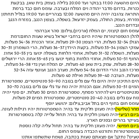
היום מהשעה 11:00 בבוקר ועד 20:00 בלילה בעמק בית שאן, בבקעת
כנרות, בדרום מדבר יהודה וים המלח ובערבה. עומס חום כבד ברמת
התראה צהובה יהיה היום מהשעה 12:00 בצהריים ועד 19:00 בגליל תחתון
מזרחי, בעמק החולה, בעמק יזרעאל, בשפלה, בצפון הנגב, במזרח הנגב
ובדרום הנגב.
עומס חום קיצוני, ים המלח (ארכיון),צילום: סהר אברהמי
להלן הטמפרטורות שיהיו היום ברחבי ישראל בשיא שעות החום:
רמת
הגולן 32-34 מעלות, הרי הצפון 29-30 מעלות, אזור הכנרת 34-36 מעלות,
עמקי הצפון 33-34 מעלות, בקעת הירדן 36-37 מעלות, הרי השומרון 30-31
מעלות, השפלה 31-32 מעלות, אחוזי הלחות בשפלה ינועו בין 50-55 אחוז.
החוף 30-31 מעלות, אחוזי הלחות בחוף ינועו בין 55-65 אחוז. הרי ירושלים
28-30 מעלות, עמק בית שאן 40 מעלות, ים המלח ועין גדי 36-38 מעלות,
מרכז הנגב והרי הדרום 34-36 מעלות, מערב הנגב ועוטף עזה 32-34
מעלות, הערבה 39-40 מעלות ואילת 40 מעלות.
הים התיכון יהיה היום גלי עם גלים בגובה 50-90 סנטימטרים, טמפרטורת
המים 30-31 מעלות. אגם הכנרת יהיה נוח עד גלי עם גלים בגובה 30-70
סנטימטרים ויש להיזהר מסחף, טמפרטורת המים 30 מעלות. ים סוף יהיה
נוח עם גלים בגובה 20-40 סנטימטרים, טמפרטורת המים 29 מעלות.
עומס חום בחוף הים בתל אביב,צילום: יהושע יוסף
מחר (שלישי)
יהיה מעונן חלקית עד בהיר. הטמפרטורות יהיו רגילות לעונה.
ביום רביעי
יהיה מעונן חלקית עד בהיר. תחול עלייה קלה בטמפרטורות
בעיקר בהרים ובפנים הארץ.
ביום חמישי
, יהיה מעונן חלקית עד בהיר. תחול עליה קלה נוספת
בטמפרטורות ותורגש הכבדה בעומס החום.
טעינו? נתקן! אם מצאתם טעות בכתבה, נשמח שתשתפו אותנו