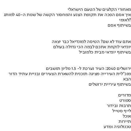
מאחורי הקלעים של הטעם הישראלי
איך אסם הפכה את תקופת הצנע והמחסור הקשה של שנות ה-40 למותג
לאומי?
בשיתוף אסם
אתם עוד לא שם? הטיסה למונדיאל כבר יצאה
יונדאי לוקחת אתכם לבמה הכי גדולה בעולם
בשיתוף יונדאי מבית כלמוביל
ירושלים 2040: העיר נערכת ל- 1.5 מליון תושבים
מנכ"לית העירייה מציגה תוכנית להשארת הצעירים ובניית עתיד הדור
הבא
בשיתוף עיריית ירושלים
מדורים
ספורט
תרבות ובידור
לייף סטייל
אוכל
תיירות
טכנולוגיה ומדע