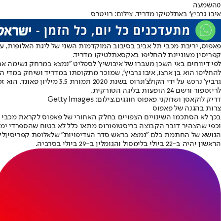
0
השמעה
איבו גרביץ' באתלטיקו מדריד. צילום: רויטרס
פאפוס
, יריבת מכבי תל אביב בסיבוב המוקדמות השני של ליגת האלופות, ע
קפריסין מעוניינת להחליפו באקס
אתלטיקו מדריד
.
להחליפו הוא בן ארצו, איבו גרביץ', שמוכר מתקופתו במדריד ושיחק במדי ה
לריזספור ורשם 24 הופעות בליגה הטורקית.
דריק לוקאסן ושחקני פאפוס חוגגים,צילום: Getty Images
צרות בהגנה של פאפוס
בכך לא הסתכמו השינויים הצפויים בחלק האחורי של פאפוס לקראת מכבי ת"
וכפי שהצהיר דובר הקבוצה כריסטופורוס מתאו כלל לא בטוח שהספרדי ימש
הנושא של החתמת בלם "נמצא בראש סדר העדיפויות" של
אלופת קפריסין
לק
הראשון יהיה ב-22 ביולי בלימסול והגומלין ב-29 ביולי בסרביה.