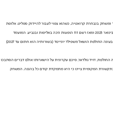
ר ומשחק בנבחרת קרואטיה, כשהוא צפוי לעבור להיידוק ספליט. אלופת
לפי דיווחים באי השכן מעברו של איבושיץ' לספליט "נמצא במרחק נשימה אחת" וייתכן שעוד היום תושלם העסקה באופן סופי. הקרואטי הגיע למועדון בינואר 2023 ומאז רשם 111 הופעות וזכה באליפות ובגביע. המועמד
גרביץ' נרכש על ידי הקולצ'ונרוס בשנת 2020 תמורת 3.5 מיליון פאונד. הוא זכה עם הקבוצה באליפות ספרד ובעונת 2022/23 רשם 12 הופעות בלה ליגה. בעונה החולפת הושאל משפילד יונייטד (בשורותיה הוא חתום עד 2027)
 החולפת, דויד גולדאר, סיכם עקרונית על הישארותו אולם דברים הסתבכו
בתקשורת המקומית ציינו כי היא מתמקדת קודם כל בהגנה. המשחק