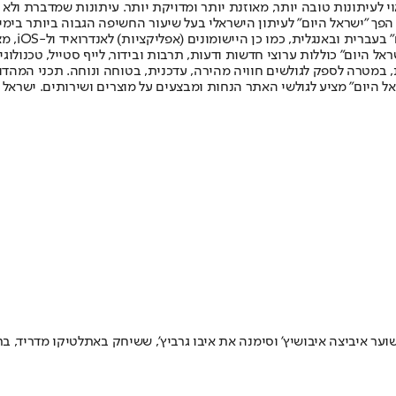
לעיתונות טובה יותר, מאוזנת יותר ומדויקת יותר. עיתונות שמדברת ולא צ
שלום. המהדורה המודפסת הראשונה פורסמה ב-30 ביולי 2007, וב-2010 הפך "ישראל היום" לעיתון הישראלי בעל שי
לחמנוביץ,
ל היום" כוללות ערוצי חדשות ודעות, תרבות ובידור, לייף סטייל, טכנולוגיה
ברית, במטרה לספק לגולשים חוויה מהירה, עדכנית, בטוחה ונוחה. תכני המה
ל היום" מציע לגולשי האתר הנחות ומבצעים על מוצרים ושירותים. ישראל 
ר איביצה איבושיץ' וסימנה את איבו גרביץ', ששיחק באתלטיקו מדריד, בת