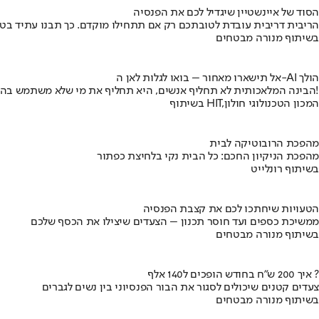
הסוד של איינשטיין שיגדיל לכם את הפנסיה
הריבית דריבית עובדת לטובתכם רק אם תתחילו מוקדם. כך תבנו עתיד בט
בשיתוף מנורה מבטחים
אל תישארו מאחור – בואו לגלות לאן ה-AI הולך
הבינה המלאכותית לא תחליף אנשים, היא תחליף את מי שלא משתמש בה!
בשיתוף HIT,המכון הטכנולוגי חולון
מהפכת הרובוטיקה לבית
מהפכת הניקיון החכם: כל הבית נקי בלחיצת כפתור
בשיתוף רונלייט
הטעויות שיחתכו לכם את קצבת הפנסיה
ממשיכת כספים ועד חוסר תכנון – הצעדים שיצילו את הכסף שלכם
בשיתוף מנורה מבטחים
איך 200 ש"ח בחודש הופכים ל140 אלף ?
צעדים קטנים שיכולים לסגור את הבור הפנסיוני בין נשים לגברים
בשיתוף מנורה מבטחים