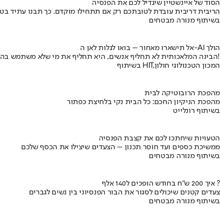
הסוד של איינשטיין שיגדיל לכם את הפנסיה
הריבית דריבית עובדת לטובתכם רק אם תתחילו מוקדם. כך תבנו עתיד בט
בשיתוף מנורה מבטחים
אל תישארו מאחור – בואו לגלות לאן ה-AI הולך
הבינה המלאכותית לא תחליף אנשים, היא תחליף את מי שלא משתמש בה!
בשיתוף HIT,המכון הטכנולוגי חולון
מהפכת הרובוטיקה לבית
מהפכת הניקיון החכם: כל הבית נקי בלחיצת כפתור
בשיתוף רונלייט
הטעויות שיחתכו לכם את קצבת הפנסיה
ממשיכת כספים ועד חוסר תכנון – הצעדים שיצילו את הכסף שלכם
בשיתוף מנורה מבטחים
איך 200 ש"ח בחודש הופכים ל140 אלף ?
צעדים קטנים שיכולים לסגור את הבור הפנסיוני בין נשים לגברים
בשיתוף מנורה מבטחים