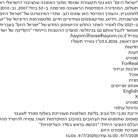
"ישראל היום" הוא גוף תקשורת שנוסד מתוך האמונה שהציבור הישראלי ראוי 
ת
ופרשנויות, וידיאו, פודקאסטים ושידורים חיים. פלטפורמות הדיגיטל של "ישרא
ב-2021 עלו לאוויר האתר החדש והיישומון החדש של "ישראל היום" בע
ואפשר לקבל אותם גם בניוזלטר. מועדון ההטבות הייחודי "הקליקה של ישרא
במייל hayom@israelhayom.co.il.
יום ראשון, 3.5.2026
ט"ז באייר תשפ"ו
חדשות
דעות
ספורט
ForReal
תרבות ובידור
אוכל
מגזין
אנחנו מגייסים
English
X
ספורט
כדורגל עולמי
יריבת מכבי תל אביב בליגת האלופות מעוניינת באלוף ספרד לשעבר
פאפוס, שתפגוש את הצהובים בסיבוב המוקדמות השני, צפויה להיפרד מהשוע
הבלם הטבעי היחיד: "הנושא בראש בסדר העדיפויות"
מערכת ספורט היום
9/7/2025, 14:00
,עודכן
9/7/2025, 14:06