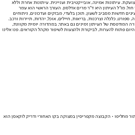
ועקת. עיתונות אמינה, אובייקטיבית ועניינית. עיתונות אחרת וללא
עור החשיפה הגבוה ביותר בימי חול. מו"ל העיתון היא ד"ר מרים אדלסון. העורך הראשי הוא עמר
 והעורך המייסד הוא עמוס רגב. אתרי האינטרנט של "ישראל היום" בעברית ובאנגלית, כמו כן היישומונים (אפליקציות) לאנדרואיד ול-iOS, מציגים חדשות מסביב לשעון, תוכן בלעדי, מבזקים ועדכונים, ניתוחים
, ספורט, כלכלה וצרכנות, בריאות, חיילים, אוכל, יהדות, תיירות ורכב.
דורה המודפסת של העיתון זמינים גם באתר, במהדורה יומית מקוונת,
היום פתוח להערות, לביקורת ולהצעות לשיפור מקהל הקוראים. פנו אלינו
ור מחליפו • הקבוצה מקפריסין במצוקה בקו האחורי ודריק לוקאסן הוא