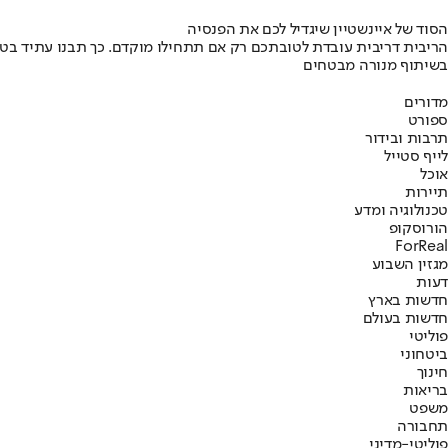
הסוד של איינשטיין שיגדיל לכם את הפנסיה
הריבית דריבית עובדת לטובתכם רק אם תתחילו מוקדם. כך תבנו עתיד בט
בשיתוף מנורה מבטחים
מדורים
ספורט
תרבות ובידור
לייף סטייל
אוכל
תיירות
טכנולוגיה ומדע
הורוסקופ
ForReal
מגזין השבוע
דעות
חדשות בארץ
חדשות בעולם
פוליטי
ביטחוני
חינוך
בריאות
משפט
תחבורה
פוליטי-מדיני