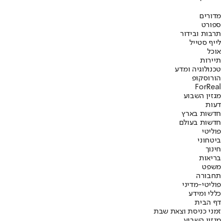
מדורים
ספורט
תרבות ובידור
לייף סטייל
אוכל
תיירות
טכנולוגיה ומדע
הורוסקופ
ForReal
מגזין השבוע
דעות
חדשות בארץ
חדשות בעולם
פוליטי
ביטחוני
חינוך
בריאות
משפט
תחבורה
פוליטי-מדיני
כללי ומידע
דף הבית
זמני כניסת וצאת שבת
מגזין השבוע