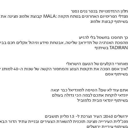
חלון ההזדמנויות בכפר גנים נסגר
קבוצת אלמוג מציגה את פרויקט MALA: מגדלי הפרימיום האחרונים בפתח תקווה
בשיתוף קבוצת אלמוג
כך תחסכו בחשמל בלי להזיע
מהפכת האנרגיה של תדיראן: שליטה, אבטחת מידע וניהול אקלים חכם בבי
בשיתוף TADIRAN
מאחורי הקלעים של הטעם הישראלי
איך אסם הפכה את תקופת הצנע והמחסור הקשה של שנות ה-40 למותג לאומי?
בשיתוף אסם
אתם עוד לא שם? הטיסה למונדיאל כבר יצאה
יונדאי לוקחת אתכם לבמה הכי גדולה בעולם
בשיתוף יונדאי מבית כלמוביל
ירושלים 2040: העיר נערכת ל- 1.5 מליון תושבים
מנכ"לית העירייה מציגה תוכנית להשארת הצעירים ובניית עתיד הדור הבא
בשיתוף עיריית ירושלים