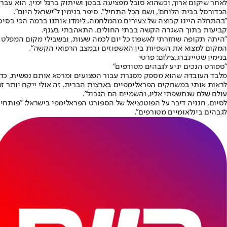
לאחר שיקום ארוך, וכשהוא סובל מפציעה בבטן ושיתוק ברגל ימין, הוא עב
הכדורסל בבית הלוחם', ושם הכל התחיל", סיפר בנימין ל"ישראל היום".
"בהתחלה היינו קבוצה של צעירים מהמלחמה, לימדו אותנו ברמה הכי בסי
קביעות בתוך השגרה הקשה בבתי החולים. התאהבתי בענף.
"היתה תקופה שחזרתי לאשפוז כל יום לכמה שעות, ובשבילי מקום המפלט הז
המקום למצוא את השפיות בין האשפוזים ובמצב הרפואי הקשה".
בנימין שטיינברג,צילום: פרטי
"ספורט הנכים יגיע לגבהים מטורפים"
מלבד העובדה שהוא מספק מסגרת עבור הפצועים ומרפא אותם נפשית, כדורסל
לראות אותי במשחקים הפראלימפיים בארצות הברית. זה אולי ייקח יותר זמ
עולם שלם שנחשפתי אליו, והשמיים הם הגבול".
לסיום, חנניה דיבר על הפוטנציאל של הספורט הפראלימפי בישראל: "פותח
לגבהים בינלאומיים מטורפים".