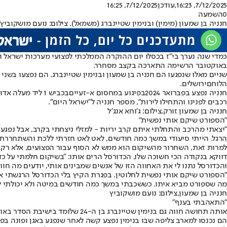
7/12/2025, 16:23
,עודכן
7/12/2025, 16:25
0
השמעה
חנניה בן שמעון (מימין) ובנימין שטיינברג (משמאל). צילום: נועם מושקוביץ'
באוקטובר הרשימה התארכה בקצב מסחרר.
שניים מאלו שנפגעו הם חנניה בן שמעון ובנימין שטיינברג. הם נפצעו בשני
הלוחם
ירושלים.
חנניה נפצע בפברואר 2024
בפיגוע במחסום א-זעיים
רכבים לפנינו והתחילו לירות", מספר חנניה ל"ישראל היום".
חנניה בן שמעון זורק,צילום: ג׳וחא אנג׳ל
"הספורט שיקם אותי נפשית"
"יצאתי מהרכב והתחלתי איתם קרב יריות - למזלי ניצחתי בקרב, אבל נפגעתי
הרגל. הייתי סיעודי במשך כמה חודשים, לאט לאט חזרתי ללכת והשתחררתי 
למרות זאת, השחרור מהשיקום הוא ממש לא הסוף עבור הפצועים, אלא רק ההת
דווקא בנקודה הכי חשוכה שלו, הכדורסל הרים אותו: "בשיקום חלמתי על כ
והכדורסל נתנו לי את האחווה הזו של אנשים שמבינים אותי, יודעים מה חוו
"הספורט שיקם אותי נפשית לחלוטין. בפגרת הקיץ בלי הכדורסל הרגשתי את
מה שספורט מביא איתו. כששכבתי במשך כמה חודשים במיטה ולא יכולתי לזו
חנניה בן שמעון,צילום: נועם מושקוביץ
"התאהבתי בענף"
הם נכנסו למארב צליפה שבו בנימין נפצע קשה לאחר שנפגע באגן ופונה בפינ