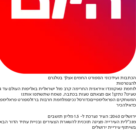
הכתבות ועידכוני הספורט החמים אצלך בטלגרם
להצטרפות
לוחמת טאקוונדו איראנית החרימה קרב מול ישראלית באליפות העולם עד גיל 21 / קרדיט: ld Taekwondo
טעינו? נתקן! אם מצאתם טעות בכתבה, נשמח שתשתפו אותנו
המשחקים הפראלימפיים
כדורסל נכים
מלחמת חרבות ברזל
ספורט פראלימפי
כדאי
להכיר
ירושלים 2040: העיר נערכת ל- 1.5 מליון תושבים
מנכ"לית העירייה מציגה תוכנית להשארת הצעירים ובניית עתיד הדור הבא
בשיתוף עיריית ירושלים