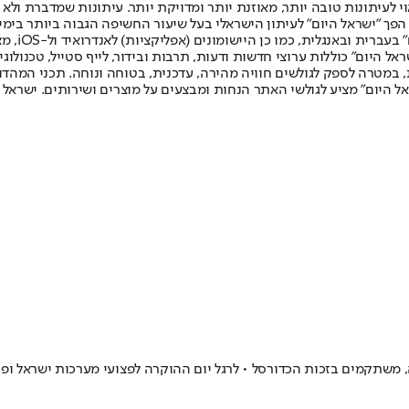
לעיתונות טובה יותר, מאוזנת יותר ומדויקת יותר. עיתונות שמדברת ולא צ
שלום. המהדורה המודפסת הראשונה פורסמה ב-30 ביולי 2007, וב-2010 הפך "ישראל היום" לעיתון הישראלי בעל שי
לחמנוביץ,
ל היום" כוללות ערוצי חדשות ודעות, תרבות ובידור, לייף סטייל, טכנולוגיה
ברית, במטרה לספק לגולשים חוויה מהירה, עדכנית, בטוחה ונוחה. תכני המה
ל היום" מציע לגולשי האתר הנחות ומבצעים על מוצרים ושירותים. ישראל 
זה, משתקמים בזכות הכדורסל • לרגל יום ההוקרה לפצועי מערכות ישראל ו