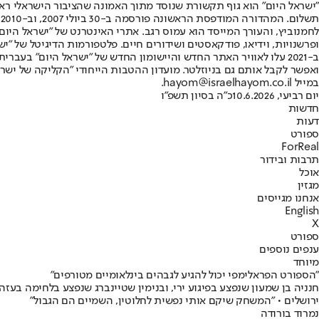
"ישראל היום" הוא גוף תקשורת שנוסד מתוך האמונה שהציבור הישראלי ראוי 
ת
ופרשנויות, וידיאו, פודקאסטים ושידורים חיים. פלטפורמות הדיגיטל של "ישרא
ב-2021 עלו לאוויר האתר החדש והיישומון החדש של "ישראל היום" בע
ואפשר לקבל אותם גם בניוזלטר. מועדון ההטבות הייחודי "הקליקה של ישרא
במייל hayom@israelhayom.co.il.
יום רביעי, 10.6.2026
כ"ה בסיון תשפ"ו
חדשות
דעות
ספורט
ForReal
תרבות ובידור
אוכל
מגזין
אנחנו מגייסים
English
X
ספורט
ענפים נוספים
מיוחד
"הספורט הפראלימפי יכול להגיע לגבהים בינלאומיים מטורפים"
חנניה בן שמעון שנפצע בפיגוע ירי, ובנימין שטיינברג שנפצע בלחימה בע
ירושלים • "המשחק שיקם אותי נפשית לחלוטין, השמיים הם הגבול"
נמרוד בורודה