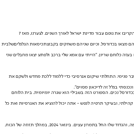
כמדי שנה נערך בי"ז בכסלו יום ההוקרה הממלכתי לפצועי מערכות ישראל ופעולות האיבה - יום שבו מעניקים את הכבוד הראוי ומכירים תודה לאלו שהקריבו את גופם עבור מדינת ישראל לאורך השנים. לצערנו, מאז 7
הם מצאו ב
כדורסל
, וכיום שניהם משחקים בקבוצת
כיסאות הגלגלים
של
בית
שסיים ארבעה חודשים בעזה כלוחם שריון. "הייתי עם אמא שלי ברכב ולפתע יצאו מחבלים שני
איבר פנימי. התחלתי שיקום אגרסיבי כדי ללמוד ללכת מחדש ולשקם את
כנסתי בגלל זה לדיכאון מסוים".
כדורסל נכים. הספורט הזה בשבילי הוא שגרה יומיומית. בית הלוחם
הילתי, ובעיקר תרפיה לנפש - אתה יכול להוציא את האגרסיות ואת כל
אותה תחושה חווה גם בנימין שטיינברג בן ה-24 שלומד בישיבת הסדר באור עציון ומשרת בגדוד 931 של הנח"ל. לקראת סוף השירות שלו פרצה המלחמה, והגדוד שלו החל בתמרון עצים. בינואר 2024, במהלך תזוזה של הכוח,