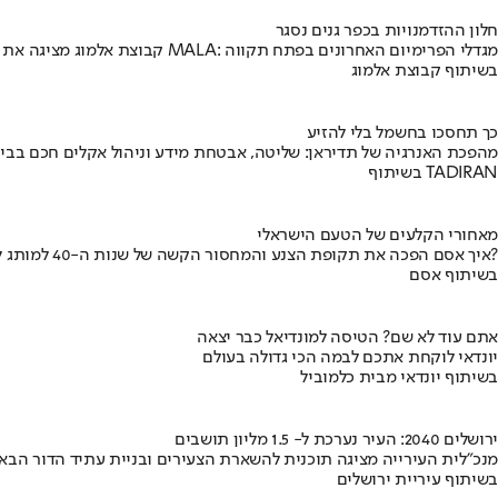
חלון ההזדמנויות בכפר גנים נסגר
קבוצת אלמוג מציגה את פרויקט MALA: מגדלי הפרימיום האחרונים בפתח תקווה
בשיתוף קבוצת אלמוג
כך תחסכו בחשמל בלי להזיע
מהפכת האנרגיה של תדיראן: שליטה, אבטחת מידע וניהול אקלים חכם בבי
בשיתוף TADIRAN
מאחורי הקלעים של הטעם הישראלי
איך אסם הפכה את תקופת הצנע והמחסור הקשה של שנות ה-40 למותג לאומי?
בשיתוף אסם
אתם עוד לא שם? הטיסה למונדיאל כבר יצאה
יונדאי לוקחת אתכם לבמה הכי גדולה בעולם
בשיתוף יונדאי מבית כלמוביל
ירושלים 2040: העיר נערכת ל- 1.5 מליון תושבים
מנכ"לית העירייה מציגה תוכנית להשארת הצעירים ובניית עתיד הדור הבא
בשיתוף עיריית ירושלים