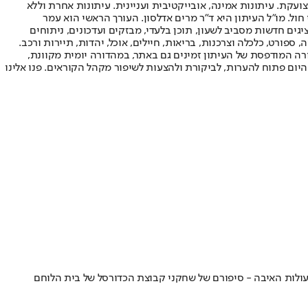
ועקת. עיתונות אמינה, אובייקטיבית ועניינית. עיתונות אחרת וללא
עור החשיפה הגבוה ביותר בימי חול. מו"ל העיתון היא ד"ר מרים אדלסון. העורך הראשי הוא עמר
 והעורך המייסד הוא עמוס רגב. אתרי האינטרנט של "ישראל היום" בעברית ובאנגלית, כמו כן היישומונים (אפליקציות) לאנדרואיד ול-iOS, מציגים חדשות מסביב לשעון, תוכן בלעדי, מבזקים ועדכונים, ניתוחים
, ספורט, כלכלה וצרכנות, בריאות, חיילים, אוכל, יהדות, תיירות ורכב.
דורה המודפסת של העיתון זמינים גם באתר, במהדורה יומית מקוונת,
היום פתוח להערות, לביקורת ולהצעות לשיפור מקהל הקוראים. פנו אלינו
פעולות האיבה - סיפורם של שחקני קבוצת הכדורסל של בית הלוחם