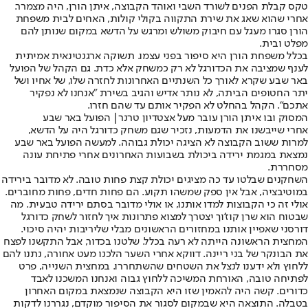
טקס קבלת הפנים לשורד השבי ואוהד הקבוצה, איתן הורן, היה מצמרר.
אחרי שהוא שאג את שירת התקווה בקולי קולות, האחים לבית משפחת
הורן סגרו מעגל עם חיבוק משולש ומרגש על הדשא במקום שנותן להם
מפלט ובית.
בכלל משפחת הורן היא סיפור בפני עצמו. תשוקה ארגנטינאית אמיתית
לענף שמציבה את הכדורגל לא רק כמשחק אלא כדת. גם הקהל של הפועל
באר שבע שקרא לאורך כל השנתיים האחרונות לחזרה שלו, של אחיו ושל
יתר החטופים הביתה, לא נותר אדיש והגיב בשירת "אנחנו לא נפקיר
אתכם". הקהל בהחלט לא הפקיר אותם עד שהם חזרו.
המסוק ובו איתן הורן עובר מעל אצטדיון טרנר| הפועל באר שבע
אחרי שייבשנו את הדמעות, נזכיר שגם משחק כדורגל היה על הדשא,
למרות ששוב הקבוצה לא הציגה יכולת גבוהה. למעשה הפועל באר שבע
נמצאת במגמת ירידה ביכולת בשבועות האחרונים אחרי פתיחת עונה
מסחררת.
השחקנים שבלטו עד כה מציגים יכולת קצת פחות טובה. לא מדובר בירידה
במוטיבציה, אבל אין ספק שמשהו תקוע. הם פחות חדים, פחות מחוברים.
אולי זה כי הקבוצות למדו אותנו, או אולי מדובר בסתם ירידה טבעית. מה
שבטוח הוא שרן קוז'וך יצטרך למצוא פתרונות איך לחזור לשחק כדורגל
דורסני שאפיין אותנו במחזורים הראשונים מבלי שליריבות יהיה סיכוי.
המחצית הראשונה הייתה לא רעה בכלל. שלטנו בכדור, אבל התקשנו לפצח
את הבונקר של בני ריינה. דווקא אחרי השער הלכנו מעט אחורה, נתנו להם
ללחוץ ולא ידענו לנצל את השטחים שהשתחררו. במחצית השנייה, פרט
לפתיחה טובה, האורחת המשיכה ללחוץ גבוה ואנחנו המשכנו לאבד
כדורים. קשה היה להאמין שזו היא הקבוצה שנמצאת במקום האחרון
בטבלה. התוצאה היא שבמקום לסגור את הסיפור מוקדם, נגררנו לדקות