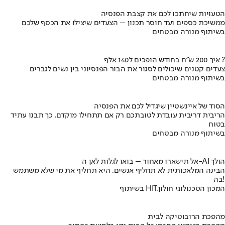
הטעויות שיחתכו לכם את קצבת הפנסיה
ממשיכת כספים ועד חוסר תכנון – הצעדים שיצילו את הכסף שלכם
בשיתוף מנורה מבטחים
איך 200 ש"ח בחודש הופכים ל140 אלף ?
צעדים קטנים שיכולים לסגור את הבור הפנסיוני בין נשים לגברים
בשיתוף מנורה מבטחים
הסוד של איינשטיין שיגדיל לכם את הפנסיה
הריבית דריבית עובדת לטובתכם רק אם תתחילו מוקדם. כך תבנו עתיד
בטוח
בשיתוף מנורה מבטחים
אל תישארו מאחור – בואו לגלות לאן ה-AI הולך
הבינה המלאכותית לא תחליף אנשים, היא תחליף את מי שלא משתמש
בה!
בשיתוף HIT,המכון הטכנולוגי חולון
מהפכת הרובוטיקה לבית