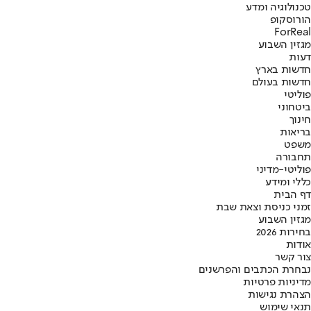
טכנולוגיה ומדע
הורוסקופ
ForReal
מגזין השבוע
דעות
חדשות בארץ
חדשות בעולם
פוליטי
ביטחוני
חינוך
בריאות
משפט
תחבורה
פוליטי-מדיני
כללי ומידע
דף הבית
זמני כניסת וצאת שבת
מגזין השבוע
בחירות 2026
אודות
צור קשר
נבחרת הכתבים והפרשנים
מדיניות פרטיות
הצהרת נגישות
תנאי שימוש