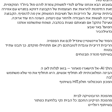
להצטרפות
בשבוע הבא אנחנו עולים לטדי למשחק צמרת לוהט מול בית"ר המקומית.
זאת הזדמנות להראות את העוצמות של הקבוצה דווקא במגרש עם אווירה
ביתית עוינת. על היריבות ועל חשיבות המשחק אין מה להוסיף, הקבוצה
צריכה לעשות את העבודה ולחזור עם ניצחון. העונה הזו עוד ארוכה.
טעינו? נתקן! אם מצאתם טעות בכתבה, נשמח שתשתפו אותנו
הפועל באר שבע
כדאי
להכיר
הסוד של איינשטיין שיגדיל לכם את הפנסיה
הריבית דריבית עובדת לטובתכם רק אם תתחילו מוקדם. כך תבנו עתיד
בטוח
בשיתוף מנורה מבטחים
אל תישארו מאחור – בואו לגלות לאן ה-AI הולך
הבינה המלאכותית לא תחליף אנשים, היא תחליף את מי שלא משתמש
בה!
בשיתוף HIT,המכון הטכנולוגי חולון
מהפכת הרובוטיקה לבית
מהפכת הניקיון החכם: כל הבית נקי בלחיצת כפתור
בשיתוף רונלייט