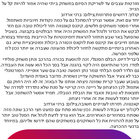
מורטות עצבים עד לשריקת הסיום במשחק ביתי שהיה אמור להיות קל על
הנייר.
קוז'וך. דרושים פתרונות,צילום: ברני ארדוב
יחד עם זאת, אפשר וצריך להסתכל גם על כמה נקודות חיוביות מאתמול.
אחרי מספר משחקים חלשים, קינגס קאנגווה חזר ליכולת טובה וגם חזר
לבקש את הכדור ולנהל את המשחק והיה אחד הבולטים בקבוצה. בשביל
שהפועל באר שבע תחזור להראות דומיננטיות על היריבות במיוחד בצמרת,
אנחנו חייבים את קינגס ואת לוקאס ונטורה ביכולת ומוטיבציית שיא. גם
האחרון בינתיים מתקשה לחזור ליכולת מהעונה שעברה או יותר נכון לזו
שלפני הפרשה.
ג'יבריל דיופ, הבלם הסנגלי, זכה להופעת בכורה בהרכב ונתן משחק סולידי
למדי. ניכר שהתיאום היה לקוי בהגנה אבל בסך הכל הוא עשה את העבודה.
גם הלדר לופס הבלתי נגמר נתן הופעה טובה עם שער אופייני. הפורטוגלי
כבר לא צעיר אבל התשוקה עדיין נשמרת. מדובר באגדת מועדון!
בשבוע שעבר קרית שמונה ניצחה אותנו על הבאזר, זה לא היה רחוק גם
אתמול. לכן הניצחון על ריינה היה קריטי על מנת שלא נתדרדר לסדרה של
תוצאות לא טובות ונאבד את הובלת הטבלה. תמיד אפשר להשתפר, אבל
יותר נחמד לעשות את זה אחרי ניצחון.
קאנגווה. חזרתו לעניינים חשובה,צילום: ברני ארדוב
לקוז׳וך יש עבודה לעשות. נכון שהוא פתח עם כמעט חצי הרכב שונה מזה
שפתח במחזורים האחרונים, אבל הוא צריך לדעת לנהל את הסגל טוב יותר
על מנת להרוויח את כל השחקנים במשחקים שהם ידרשו אליהם, במיוחד
ברגעי ההכרעה.