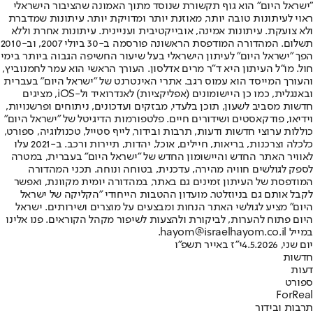
"ישראל היום" הוא גוף תקשורת שנוסד מתוך האמונה שהציבור הישראלי
ראוי לעיתונות טובה יותר, מאוזנת יותר ומדויקת יותר. עיתונות שמדברת
ולא צועקת. עיתונות אמינה, אובייקטיבית ועניינית. עיתונות אחרת וללא
תשלום. המהדורה המודפסת הראשונה פורסמה ב-30 ביולי 2007, וב-2010
הפך "ישראל היום" לעיתון הישראלי בעל שיעור החשיפה הגבוה ביותר בימי
חול. מו"ל העיתון היא ד"ר מרים אדלסון. העורך הראשי הוא עמר לחמנוביץ,
והעורך המייסד הוא עמוס רגב. אתרי האינטרנט של "ישראל היום" בעברית
ובאנגלית, כמו כן היישומונים (אפליקציות) לאנדרואיד ול-iOS, מציגים
חדשות מסביב לשעון, תוכן בלעדי, מבזקים ועדכונים, ניתוחים ופרשנויות,
וידיאו, פודקאסטים ושידורים חיים. פלטפורמות הדיגיטל של "ישראל היום"
כוללות ערוצי חדשות ודעות, תרבות ובידור, לייף סטייל, טכנולוגיה, ספורט,
כלכלה וצרכנות, בריאות, חיילים, אוכל, יהדות, תיירות ורכב. ב-2021 עלו
לאוויר האתר החדש והיישומון החדש של "ישראל היום" בעברית, במטרה
לספק לגולשים חוויה מהירה, עדכנית, בטוחה ונוחה. תכני המהדורה
המודפסת של העיתון זמינים גם באתר, במהדורה יומית מקוונת, ואפשר
לקבל אותם גם בניוזלטר. מועדון ההטבות הייחודי "הקליקה של ישראל
היום" מציע לגולשי האתר הנחות ומבצעים על מוצרים ושירותים. ישראל
היום פתוח להערות, לביקורת ולהצעות לשיפור מקהל הקוראים. פנו אלינו
במייל hayom@israelhayom.co.il.
יום שני, 4.5.2026
י"ז באייר תשפ"ו
חדשות
דעות
ספורט
ForReal
תרבות ובידור