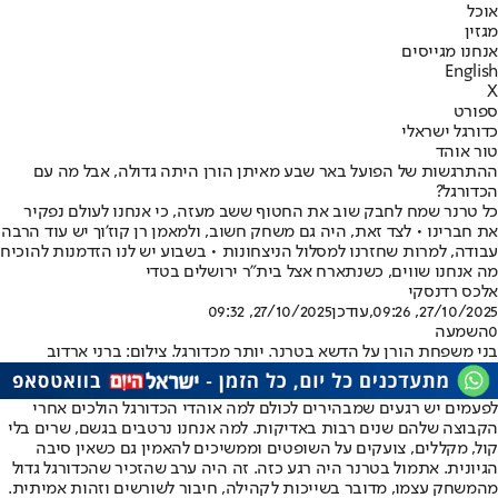
אוכל
מגזין
אנחנו מגייסים
English
X
ספורט
כדורגל ישראלי
טור אוהד
ההתרגשות של הפועל באר שבע מאיתן הורן היתה גדולה, אבל מה עם
הכדורגל?
כל טרנר שמח לחבק שוב את החטוף ששב מעזה, כי אנחנו לעולם נפקיר
את חברינו • לצד זאת, היה גם משחק חשוב, ולמאמן רן קוז'וך יש עוד הרבה
עבודה, למרות שחזרנו למסלול הניצחונות • בשבוע יש לנו הזדמנות להוכיח
מה אנחנו שווים, כשנתארח אצל בית"ר ירושלים בטדי
אלכס רדנסקי
27/10/2025, 09:26
,עודכן
27/10/2025, 09:32
0
השמעה
בני משפחת הורן על הדשא בטרנר. יותר מכדורגל. צילום: ברני ארדוב
לפעמים יש רגעים שמבהירים לכולם למה אוהדי הכדורגל הולכים אחרי
הקבוצה שלהם שנים רבות באדיקות. למה אנחנו נרטבים בגשם, שרים בלי
קול, מקללים, צועקים על השופטים וממשיכים להאמין גם כשאין סיבה
הגיונית. אתמול בטרנר היה רגע כזה. זה היה ערב שהזכיר שהכדורגל גדול
מהמשחק עצמו, מדובר בשייכות לקהילה, חיבור לשורשים וזהות אמיתית.