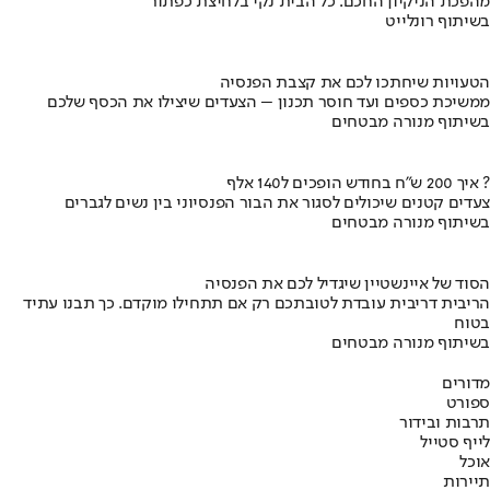
מהפכת הניקיון החכם: כל הבית נקי בלחיצת כפתור
בשיתוף רונלייט
הטעויות שיחתכו לכם את קצבת הפנסיה
ממשיכת כספים ועד חוסר תכנון – הצעדים שיצילו את הכסף שלכם
בשיתוף מנורה מבטחים
איך 200 ש"ח בחודש הופכים ל140 אלף ?
צעדים קטנים שיכולים לסגור את הבור הפנסיוני בין נשים לגברים
בשיתוף מנורה מבטחים
הסוד של איינשטיין שיגדיל לכם את הפנסיה
הריבית דריבית עובדת לטובתכם רק אם תתחילו מוקדם. כך תבנו עתיד
בטוח
בשיתוף מנורה מבטחים
מדורים
ספורט
תרבות ובידור
לייף סטייל
אוכל
תיירות