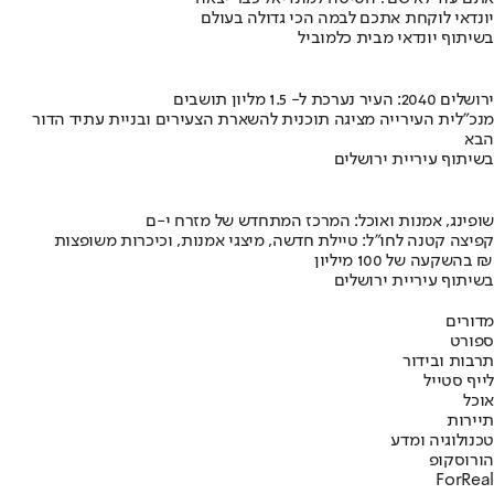
יונדאי לוקחת אתכם לבמה הכי גדולה בעולם
בשיתוף יונדאי מבית כלמוביל
ירושלים 2040: העיר נערכת ל- 1.5 מליון תושבים
מנכ"לית העירייה מציגה תוכנית להשארת הצעירים ובניית עתיד הדור
הבא
בשיתוף עיריית ירושלים
שופינג, אמנות ואוכל: המרכז המתחדש של מזרח י-ם
קפיצה קטנה לחו"ל: טיילת חדשה, מיצגי אמנות, וכיכרות משופצות
בהשקעה של 100 מיליון ₪
בשיתוף עיריית ירושלים
מדורים
ספורט
תרבות ובידור
לייף סטייל
אוכל
תיירות
טכנולוגיה ומדע
הורוסקופ
ForReal