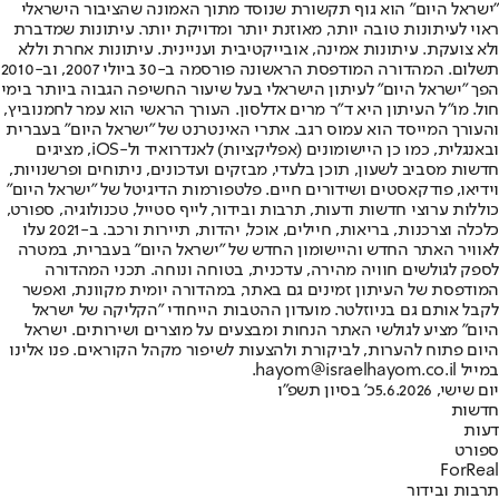
"ישראל היום" הוא גוף תקשורת שנוסד מתוך האמונה שהציבור הישראלי
ראוי לעיתונות טובה יותר, מאוזנת יותר ומדויקת יותר. עיתונות שמדברת
ולא צועקת. עיתונות אמינה, אובייקטיבית ועניינית. עיתונות אחרת וללא
תשלום. המהדורה המודפסת הראשונה פורסמה ב-30 ביולי 2007, וב-2010
הפך "ישראל היום" לעיתון הישראלי בעל שיעור החשיפה הגבוה ביותר בימי
חול. מו"ל העיתון היא ד"ר מרים אדלסון. העורך הראשי הוא עמר לחמנוביץ,
והעורך המייסד הוא עמוס רגב. אתרי האינטרנט של "ישראל היום" בעברית
ובאנגלית, כמו כן היישומונים (אפליקציות) לאנדרואיד ול-iOS, מציגים
חדשות מסביב לשעון, תוכן בלעדי, מבזקים ועדכונים, ניתוחים ופרשנויות,
וידיאו, פודקאסטים ושידורים חיים. פלטפורמות הדיגיטל של "ישראל היום"
כוללות ערוצי חדשות ודעות, תרבות ובידור, לייף סטייל, טכנולוגיה, ספורט,
כלכלה וצרכנות, בריאות, חיילים, אוכל, יהדות, תיירות ורכב. ב-2021 עלו
לאוויר האתר החדש והיישומון החדש של "ישראל היום" בעברית, במטרה
לספק לגולשים חוויה מהירה, עדכנית, בטוחה ונוחה. תכני המהדורה
המודפסת של העיתון זמינים גם באתר, במהדורה יומית מקוונת, ואפשר
לקבל אותם גם בניוזלטר. מועדון ההטבות הייחודי "הקליקה של ישראל
היום" מציע לגולשי האתר הנחות ומבצעים על מוצרים ושירותים. ישראל
היום פתוח להערות, לביקורת ולהצעות לשיפור מקהל הקוראים. פנו אלינו
במייל hayom@israelhayom.co.il.
יום שישי, 5.6.2026
כ' בסיון תשפ"ו
חדשות
דעות
ספורט
ForReal
תרבות ובידור