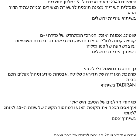
ירושלים 2040: העיר נערכת ל- 1.5 מליון תושבים
מנכ"לית העירייה מציגה תוכנית להשארת הצעירים ובניית עתיד הדור
הבא
בשיתוף עיריית ירושלים
שופינג, אמנות ואוכל: המרכז המתחדש של מזרח י-ם
קפיצה קטנה לחו"ל: טיילת חדשה, מיצגי אמנות, וכיכרות משופצות
בהשקעה של 100 מיליון ₪
בשיתוף עיריית ירושלים
כך תחסכו בחשמל בלי להזיע
מהפכת האנרגיה של תדיראן: שליטה, אבטחת מידע וניהול אקלים חכם
בבית
בשיתוף TADIRAN
מאחורי הקלעים של הטעם הישראלי
איך אסם הפכה את תקופת הצנע והמחסור הקשה של שנות ה-40 למותג
לאומי?
בשיתוף אסם
אתם עוד לא שם? הטיסה למונדיאל כבר יצאה