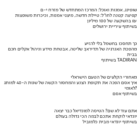
שופינג, אמנות ואוכל: המרכז המתחדש של מזרח י-ם
קפיצה קטנה לחו"ל: טיילת חדשה, מיצגי אמנות, וכיכרות משופצות
בהשקעה של 100 מיליון ₪
בשיתוף עיריית ירושלים
כך תחסכו בחשמל בלי להזיע
מהפכת האנרגיה של תדיראן: שליטה, אבטחת מידע וניהול אקלים חכם
בבית
בשיתוף TADIRAN
מאחורי הקלעים של הטעם הישראלי
איך אסם הפכה את תקופת הצנע והמחסור הקשה של שנות ה-40 למותג
לאומי?
בשיתוף אסם
אתם עוד לא שם? הטיסה למונדיאל כבר יצאה
יונדאי לוקחת אתכם לבמה הכי גדולה בעולם
בשיתוף יונדאי מבית כלמוביל