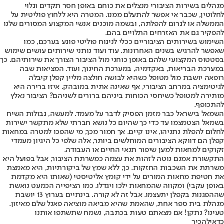
מנהלים בשירות הציבורי מנצלים את כוחם באופן חסר תקדים וגלוי
לחלוטין, שכבר אי אפשר להתעלם ממנו. המטרה היא ללחוץ פוליטית על
הממשלה או לגרום להפלתה, ובשמה מוכנים אנשי המקצוע המסורים שלנו
להפקיר גם את האזרחים התלויים בהם.
השימוש בשירותים הציבוריים ככלי לניגוח פוליטי פוגע בערכם, כמו
שאפשר להרגיש בשנים האחרונות. עוד ועוד נותני שירותים עושים שימוש
בסטטוס המקצועי שלהם באופן כוחני מול הציבור הצורך את שירותיהם. כך
במערכת הבריאות, באקדמיה, במערכת החינוך, ועוד. המציאות שבה
רופאה יושבת מול מטופל כשהיא לבושה חולצה מליין קפלן קיבלה
לגיטימציה במרחב הציבורי, אף שאינה אתית במובהק. איזו ברירה היא
מותירה למטופל כשיחסי הכוחות ביניהם ברורים לשניהם? הציבור נאלץ
להתכופף.
השמאל בישראל כבר מזמן הפסיק לדבר על מעמד. למעשה, גבולות השיח
בשמאל הצטמצמו עד כדי כך שהיום כל נושא חברתי שלא מתקשר ישירות
לחלום להפלת נתניהו, אינו קיים. אך חמור מכך, מי שהפכו למטרה במחאות
קפלן הם דווקא הציבורים המוחלשים ביותר, אלה שלפי כל היגיון מעמדי
זקוקים למחאות למען שיפור תנאי החיים או העבודה.
התקשורת אמנם נוטה לזהות את עצמה כמשרתת הציבור, אבל בפועל היא
משרתת את השכבות החזקות. כך, ללא שמץ של ביקורתיות, היא מאמצת
את חטיפת מחאות המורים על ידי קומץ אליטיסטי (שאותו היא מקדמת
באופן עקבי) ומקווה שהמחאות ילכו ויגדלו. כמו הציפייה הכמעט נואשת
שההפגנות בקפלן יתעצמו. אבל זה לא קורה. בינתיים בערוץ 13 יושבת
מנהלת בית ספר אחת, שהאמת שהיא מביאה מוציאה פאנל שלם מאיזון.
טעינו? נתקן! אם מצאתם טעות בכתבה, נשמח שתשתפו אותנו
כדאי
להכיר