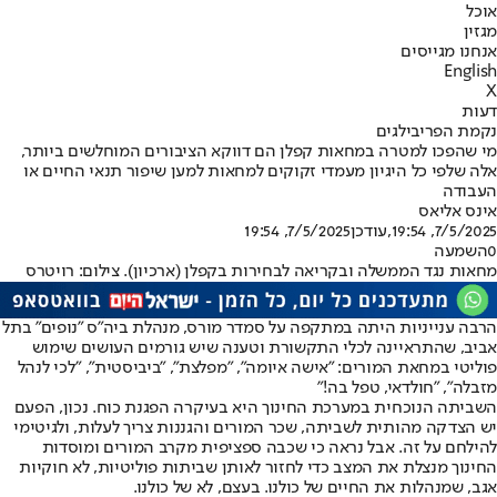
אוכל
מגזין
אנחנו מגייסים
English
X
דעות
נקמת הפריבילגים
מי שהפכו למטרה במחאות קפלן הם דווקא הציבורים המוחלשים ביותר,
אלה שלפי כל היגיון מעמדי זקוקים למחאות למען שיפור תנאי החיים או
העבודה
אינס אליאס
7/5/2025, 19:54
,עודכן
7/5/2025, 19:54
0
השמעה
מחאות נגד הממשלה ובקריאה לבחירות בקפלן (ארכיון). צילום: רויטרס
הרבה ענייניות היתה במתקפה על סמדר מורס, מנהלת ביה"ס "נופים" בתל
אביב, שהתראיינה לכלי התקשורת וטענה שיש גורמים העושים שימוש
פוליטי במחאת המורים: "אישה איומה", "מפלצת", "ביביסטית", "לכי לנהל
מזבלה", "חולדאי, טפל בה!"
השביתה הנוכחית במערכת החינוך היא בעיקרה הפגנת כוח. נכון, הפעם
יש הצדקה מהותית לשביתה, שכר המורים והגננות צריך לעלות, ולגיטימי
להילחם על זה. אבל נראה כי שכבה ספציפית מקרב המורים ומוסדות
החינוך מנצלת את המצב כדי לחזור לאותן שביתות פוליטיות, לא חוקיות
אגב, שמנהלות את החיים של כולנו. בעצם, לא של כולנו.