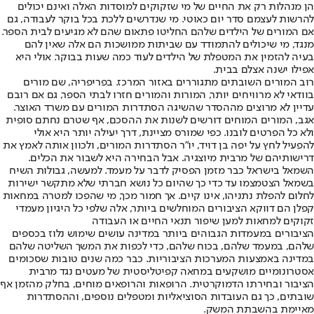
הן מנהלות רק את החיים של מי שזקוקים למוסדות האלה ואינם יכולים
להרשות לעצמם סדר יום כאוטי. מי שנדרשים ללכת בכל בוקר לעבודה, גם
אם המורים של הילדים שלהם החליטו פתאום שהם לא מגיעים לבית הספר.
מנגד, מי שיכולים להתמודד עם שביתות ממושכות הם אלה שאין להם
בעיה להזמין את המטפלת של הילדים לעוד כמה שעות בבוקר. אולי היא
אפילו ישנה אצלם בבית.
רוב המורים השובתים מתגוררים באזור המרכז. בפריפריה, שם מורים
בוודאי לא מרוויחים יותר, המורות והמורים חזרו לבתי הספר, גם אם רובם
עדיין לא מרוצים מההסדר שהשיגה הסתדרות המורים עם משרד האוצר.
אגב, המורים המוחים דורשים לשנות את ההסכם, אף שטרם נחתם סופית
ולא כל הפרטים לובנו. כפי שמורס מציינת, דרך יעילה יותר היא אולי
להפעיל לחץ על יפה בן דויד, יו"ר הסתדרות המורים, ולכוון אותה לאמץ את
דרישותיהם של מרבית מיוצגיה. אבל הבחירה היא לשבור את הכלים.
השמאל בישראל כבר מזמן הפסיק לדבר על מעמד. למעשה, גבולות השיח
בשמאל הצטמצמו עד כדי כך שהיום כל נושא חברתי שלא מתקשר ישירות
לחלום להפלת נתניהו, אינו קיים. אך חמור מכך, מי שהפכו למטרה במחאות
קפלן הם דווקא הציבורים המוחלשים ביותר, אלה שלפי כל היגיון מעמדי
זקוקים למחאות למען שיפור תנאי החיים או העבודה
הציבורים במעמדות הגבוהים ביותר במדינה עושים שימוש נלוז בכספים
שלהם, במעמד שלהם, בכוח שלהם, כדי לכפות את המשך השליטה שלהם
במדינה באמצעות המערכות הציבוריות. כבר כמה שנים טובות שסכומים
אסטרונומיים מושקעים במחאה קפיטליסטית של מעטים נגד מרבית
הציבור ובחירתו הדמוקרטית. הרופאות והרופאים מוחים, בחלק מהזמן אף
שובתים, כך גם העובדות הסוציאליות ומטפלים נוספים, וההסתדרות
מאיימת בהשבתת המשק.