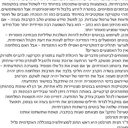
החברתיות, באמצעות בוטים שתוכנתו במיוחד כדי לשתול אותו במקומות
ובזמנים מסוימים, במטרה לזרוע בלבול ודיסאינפורמציה אצל המשתמשים.
זוהי טקטיקה אפקטיבית במיוחד במצבים כמו זה הנוכחי, מצבים של חוסר
ודאות ושל ערפול עובדות. כך, למשל, מידע שמגיע מלב הקרבות בעזה - אם
הוא מהימן ואם הוא כוזב - הוא בעל השפעה רבה ומיידית יותר מכל מידע
רשמי שמגיע מאוחר יותר.
נכון, לשימוש בבוטים יכולות להיות השלכות שליליות מבחינה מוסרית -
בוטים המופעלים בידי המדינה יכולים לעוות את דעת הקהל האמיתית,
לערער תהליכים דמוקרטיים ואפילו לדכא התנגדות - אבל האם במלחמה
אין כל האמצעים כשרים?
מומחים לביטחון מדברים על היכולת לנצח בתמרון הקרקעי, להביס ולפרוק
את האויב מנשקו, לייצר הרתעה ארוכת טווח ולהוביל לפתרון מדיני שיחזק
את ביטחון האזרחים. אך אם נשיג את כל אלו ונפסיד במערכה התודעתית -
הניצחון בשדה הקרב יהיה חלקי בלבד. את חורבות המלחמה ניתן יהיה
להקים מעפר, אבל את הדימוי של ישראל יהיה קשה לשקם. הנרטיב
שיירשם בדפי ההיסטוריה יהיה זה שיתקבל במישור התודעתי.
טקטיקות השימוש בבוטים מצטיירות כלא אתיות, אך הן לא שונות במהותן
מתמרונים קרקעיים. באותה המידה ניתן לומר שבידיים הנכונות הן
יאפשרו לנהל מאבק צודק על התודעה. דמיינו מה יהיו תוצאות המלחמה
אם במקביל לגדוד חיילים שמסכנים את חייהם בעזה או בצפון, תופעל
אוגדה שלמה של בוטים ברשתות החברתיות.
טעינו? נתקן! אם מצאתם טעות בכתבה, נשמח שתשתפו אותנו
חגית תורג'מן
ד"ר חגית תורג'מן היא ראש החוג לסוציולוגיהבמכללה האקדמית גליל
מערבי