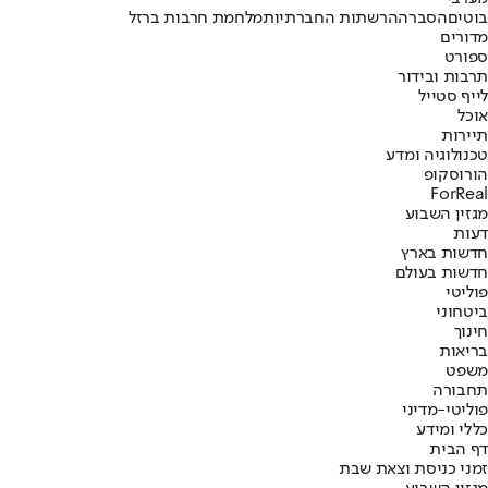
בוטים
הסברה
הרשתות החברתיות
מלחמת חרבות ברזל
מדורים
ספורט
תרבות ובידור
לייף סטייל
אוכל
תיירות
טכנולוגיה ומדע
הורוסקופ
ForReal
מגזין השבוע
דעות
חדשות בארץ
חדשות בעולם
פוליטי
ביטחוני
חינוך
בריאות
משפט
תחבורה
פוליטי-מדיני
כללי ומידע
דף הבית
זמני כניסת וצאת שבת