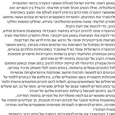
באופן רשמי, מדינת ישראל מנהלת מאמצי הסברה ברמה המקומית
והגלובלית, ואילו האויב מנהל תמרון תודעתי. ההבדל בין השניים הוא
שמאמצי הסברה מתרכזים בניסיון להציג לעולם את המצב בשקיפות
ולהסביר את המניעים, המטרות והאמצעים הכשרים שבהם נעשה שימוש.
תמרון תודעתי עושה שימוש מניפולטיבי במידע, שחלקו מאומת וחלקו
כוזב, כדי להטות את דעת הקהל.
ההסברה פונה להיגיון הבריא במישור העובדתי באמצעות טיעונים ומידע,
כדי להציג את המציאות באופן אובייקטיבי, ואילו התמרון התודעתי מציג
מציאות סובייקטיבית ופונה אל הרגש. אם נניח לרגע את הצדקנות
המוסרית ונסתכל על המציאות כפי שרואים אותה מבחוץ, בראש מאמצי
ההסברה הישראלית עומד גנרל שמסביר בסמכותיות מהלכים צבאיים,
בזמן שבתמרון התודעתי רצים ברשתות החברתיות סיפורים ותמונות
משדה הקרב של קורבנות בדמות ילדים ואזרחים.
היות שבעידן הדיגיטלי לא קיימת יכולת להגיב בזמן אמת ובאופן מותאם
לכל התכנים שעולים ברשתות, בוטים הפכו לכלי משחק מרכזי במרחב.
הבוטים הם למעשה תוכנות מחשב שמחקות אינטראקציות אנושיות
ומנהלות תקשורת בשם המפעילים שלהן. ביכולתם של הבוטים ללמוד על
פרופילים של משתמשים שונים, לשלוח להם תכנים מותאמים אישית ולפזר
בו־בזמן מסרים למספר עצום של קהלים ספציפיים. נוסף על כך, הם פועלים
24/7, ניתנים לשכפול ביעילות והפיתוח שלהם זול ומהיר.
בוטים מאפשרים גם לנפח פופולריות של מסרים בחסות המדינה,
באמצעות שיתוף מוגבר של תכנים ויצירת תגובות. כך מבליטים תמונה של
תמיכה, נותנים לגיטימציה לעמדות מסוימות ומאפשרים שליטה ואחיזה
בשיח הציבורי.
מאז 7 באוקטובר אנו עדים להתגברות בהפצה של מידע כוזב ברשתות