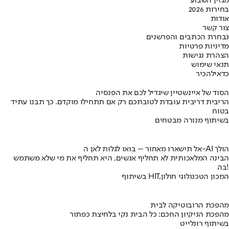
מגזין השבוע
בחירות 2026
אודות
צור קשר
נבחרת הכתבים והפרשנים
מדיניות פרטיות
הצהרת נגישות
תנאי שימוש
כדאי
להכיר
הסוד של איינשטיין שיגדיל לכם את הפנסיה
הריבית דריבית עובדת לטובתכם רק אם תתחילו מוקדם. כך תבנו עתיד
בטוח
בשיתוף מנורה מבטחים
אל תישארו מאחור – בואו לגלות לאן ה-AI הולך
הבינה המלאכותית לא תחליף אנשים, היא תחליף את מי שלא משתמש
בה!
בשיתוף HIT,המכון הטכנולוגי חולון
מהפכת הרובוטיקה לבית
מהפכת הניקיון החכם: כל הבית נקי בלחיצת כפתור
בשיתוף רונלייט