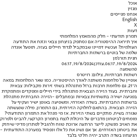
אוכל
מגזין
אנחנו מגייסים
English
X
דעות
תמרון תודעתי - חלק מהמאמץ המלחמתי
איך תיראה ההיסטוריה אם נסתפק בניצחון צבאי ונזנח את התודעה
העולמית? ועכשיו דמיינו שבמקביל לגדוד חיילים בעזה, תופעל אוגדה
שלמה של בוטים ברשתות החברתיות
חגית תורג'מן
19/8/2024, 06:17
,עודכן
19/8/2024, 06:17
0
השמעה
רשתות חברתיות, צילום: רויטרס
אופיין של מלחמות משתנה לאורך ההיסטוריה. כמו שאר המלחמות במאה
ה־21, גם מלחמת חרבות ברזל מתנהלת בשתי זירות מקבילות: צבאית
וחברתית. בעוד הזירה הצבאית מתנהלת בידי חיילים ומפקדים ומתמקדת
בפגיעה ישירה בתשתיות צבאיות ובמחבלים -
הזירה החברתית מתנהלת
ברשתות החברתיות
, בשדה האזרחי, ומשפיעה באופן ישיר ועקיף על
הזירה הצבאית. בהתאם לחלוקה הזירתית, גם התמרון, מילה שנעשתה
שגורה בשיח, מתקיים בשתי הזירות. אז מי מנהל את התמרון התודעתי?
מומחים לביטחון מדברים על היכולת לנצח בתמרון הקרקעי, להביס ולפרוק
את האויב מנשקו, לייצר הרתעה ארוכת טווח ולהוביל לפתרון מדיני שיחזק
את ביטחון האזרחים. אך אם נשיג את כל אלו ונפסיד במערכה התודעתית -
הניצחון בשדה הקרב יהיה חלקי בלבד