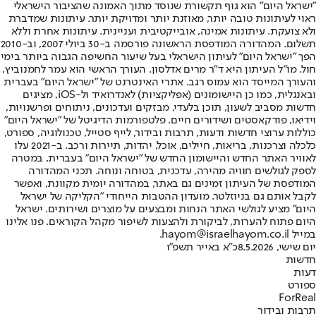
"ישראל היום" הוא גוף תקשורת שנוסד מתוך האמונה שהציבור הישראלי
ראוי לעיתונות טובה יותר, מאוזנת יותר ומדויקת יותר. עיתונות שמדברת
ולא צועקת. עיתונות אמינה, אובייקטיבית ועניינית. עיתונות אחרת וללא
תשלום. המהדורה המודפסת הראשונה פורסמה ב-30 ביולי 2007, וב-2010
הפך "ישראל היום" לעיתון הישראלי בעל שיעור החשיפה הגבוה ביותר בימי
חול. מו"ל העיתון היא ד"ר מרים אדלסון. העורך הראשי הוא עמר לחמנוביץ,
והעורך המייסד הוא עמוס רגב. אתרי האינטרנט של "ישראל היום" בעברית
ובאנגלית, כמו כן היישומונים (אפליקציות) לאנדרואיד ול-iOS, מציגים
חדשות מסביב לשעון, תוכן בלעדי, מבזקים ועדכונים, ניתוחים ופרשנויות,
וידיאו, פודקאסטים ושידורים חיים. פלטפורמות הדיגיטל של "ישראל היום"
כוללות ערוצי חדשות ודעות, תרבות ובידור, לייף סטייל, טכנולוגיה, ספורט,
כלכלה וצרכנות, בריאות, חיילים, אוכל, יהדות, תיירות ורכב. ב-2021 עלו
לאוויר האתר החדש והיישומון החדש של "ישראל היום" בעברית, במטרה
לספק לגולשים חוויה מהירה, עדכנית, בטוחה ונוחה. תכני המהדורה
המודפסת של העיתון זמינים גם באתר, במהדורה יומית מקוונת, ואפשר
לקבל אותם גם בניוזלטר. מועדון ההטבות הייחודי "הקליקה של ישראל
היום" מציע לגולשי האתר הנחות ומבצעים על מוצרים ושירותים. ישראל
היום פתוח להערות, לביקורת ולהצעות לשיפור מקהל הקוראים. פנו אלינו
במייל hayom@israelhayom.co.il.
יום שישי, 8.5.2026
כ"א באייר תשפ"ו
חדשות
דעות
ספורט
ForReal
תרבות ובידור