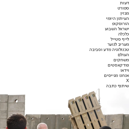
דעות
ספורט
מגזין
העיתון היומי
הורוסקופ
ישראל השבוע
כלכלה
לייף סטייל
מעריב לנוער
טכנולוגיה מדע וסביבה
העולם
משחקים
פודקאסטים
וידאו
אנחנו מגייסים
X
שיתוף כתבה