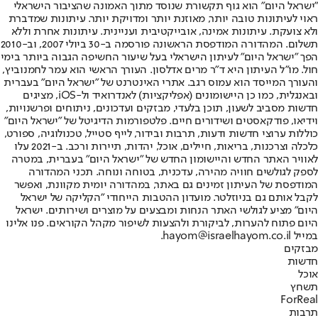
"ישראל היום" הוא גוף תקשורת שנוסד מתוך האמונה שהציבור הישראלי
ראוי לעיתונות טובה יותר, מאוזנת יותר ומדויקת יותר. עיתונות שמדברת
ולא צועקת. עיתונות אמינה, אובייקטיבית ועניינית. עיתונות אחרת וללא
תשלום. המהדורה המודפסת הראשונה פורסמה ב-30 ביולי 2007, וב-2010
הפך "ישראל היום" לעיתון הישראלי בעל שיעור החשיפה הגבוה ביותר בימי
חול. מו"ל העיתון היא ד"ר מרים אדלסון. העורך הראשי הוא עמר לחמנוביץ,
והעורך המייסד הוא עמוס רגב. אתרי האינטרנט של "ישראל היום" בעברית
ובאנגלית, כמו כן היישומונים (אפליקציות) לאנדרואיד ול-iOS, מציגים
חדשות מסביב לשעון, תוכן בלעדי, מבזקים ועדכונים, ניתוחים ופרשנויות,
וידיאו, פודקאסטים ושידורים חיים. פלטפורמות הדיגיטל של "ישראל היום"
כוללות ערוצי חדשות ודעות, תרבות ובידור, לייף סטייל, טכנולוגיה, ספורט,
כלכלה וצרכנות, בריאות, חיילים, אוכל, יהדות, תיירות ורכב. ב-2021 עלו
לאוויר האתר החדש והיישומון החדש של "ישראל היום" בעברית, במטרה
לספק לגולשים חוויה מהירה, עדכנית, בטוחה ונוחה. תכני המהדורה
המודפסת של העיתון זמינים גם באתר, במהדורה יומית מקוונת, ואפשר
לקבל אותם גם בניוזלטר. מועדון ההטבות הייחודי "הקליקה של ישראל
היום" מציע לגולשי האתר הנחות ומבצעים על מוצרים ושירותים. ישראל
היום פתוח להערות, לביקורת ולהצעות לשיפור מקהל הקוראים. פנו אלינו
במייל hayom@israelhayom.co.il.
מבזקים
חדשות
אוכל
תשחץ
ForReal
תרבות