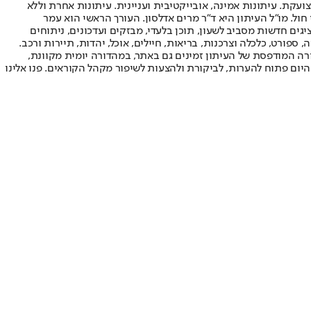
ועקת. עיתונות אמינה, אובייקטיבית ועניינית. עיתונות אחרת וללא
עור החשיפה הגבוה ביותר בימי חול. מו"ל העיתון היא ד"ר מרים אדלסון. העורך הראשי הוא עמר
 והעורך המייסד הוא עמוס רגב. אתרי האינטרנט של "ישראל היום" בעברית ובאנגלית, כמו כן היישומונים (אפליקציות) לאנדרואיד ול-iOS, מציגים חדשות מסביב לשעון, תוכן בלעדי, מבזקים ועדכונים, ניתוחים
, ספורט, כלכלה וצרכנות, בריאות, חיילים, אוכל, יהדות, תיירות ורכב.
דורה המודפסת של העיתון זמינים גם באתר, במהדורה יומית מקוונת,
היום פתוח להערות, לביקורת ולהצעות לשיפור מקהל הקוראים. פנו אלינו