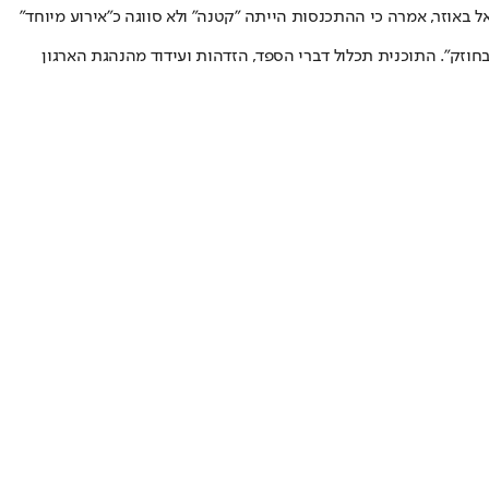
 באוזר, אמרה כי ההתכנסות הייתה "קטנה" ולא סווגה כ"אירוע מיוחד"
תחת הכותרת "מאוחדים באבל ובחוזק". התוכנית תכלול דברי הספד, הזדהות ועידוד מהנהגת הארגון