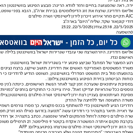
ארצות הברית
ירה, ראה שהפצועה בחיים וחזר לוודא הריגה: מבצע הפיגוע בוושינגטון ה
AJC תקיים מחר אירוע זיכרון לירון לישינסקי ושרה מילגרם
דודי קוגן
אור שקד, שליח "היום" בארה"ב
22/5/2025, 23:18
,עודכן
22/5/2025, 23:22
0
השמעה
אליאס רודריגז, היורה
שרצח שני עובדי שגרירות ישראל בוושינגטון בלילה שב
האישום נגדו.
רגע המעצר של המחבל שביצע פיגוע ירי בשגרירות ישראל בוושינגטון
משרד המשפטים האמריקני האשים את רודריגז, תושב שיקגו, ברצח נציגים זרי
בהופעתו מול בית המשפט הפדרלי בוושינגטון, השופט הודיע לרודריגז כי ה
כוחות הביטחון בזירת הפיגוע בוושינגטון,צילום: .
במסיבת עיתונאים שנערכה זמן קצר לאחר הגשת האישומים, כינתה ג'נין פיר
נוספים ככל שהראיות יצדיקו זאת". פירו ציינה כי החוקרים בוחנים "כמויו
מסיבת העיתונאים בעניין רצח ירון לישינסקי ושרה מילגרם בוושינגטון,צילום: 
משדה התעופה ועד ללחיצה על ההדק
רודריגז הגיע לוושינגטון כדי להשתתף בכנס מקצועי, כך מסרו גורמים רשמי
עד ראייה תיאר בתצהיר כי רודריגז עשה "תנועה בזרועו כאילו הוא זורק ח
שרה מילגרם ניסתה לזחול מהמקום לאחר שנפגעה, נכתב בתצהיר, אך רודריגז
בקרבת מקום איתרה המשטרה אקדח בקוטר 9 מילימטר, 21 תרמילים משומשים ומחסנית נשק.
בני הזוג ירון לישינסקי ושרה מילגרם שנרצחו בפיגוע,צילום: AFP
שאלת האבטחה: "התכנסות קטנה שלא הצריכה פריסה מיוחדת"