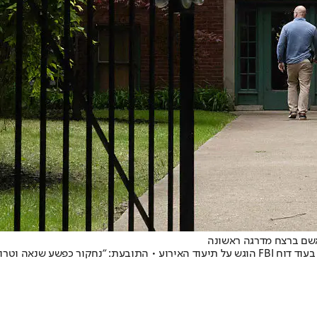
ואשם ברצח מדרגה ראשונה
אליאס רודריגז, שרצח את זוג הדיפלומטים בבירת ארה"ב, הובא בפני שופט, בעוד דוח FBI הוגש על תי