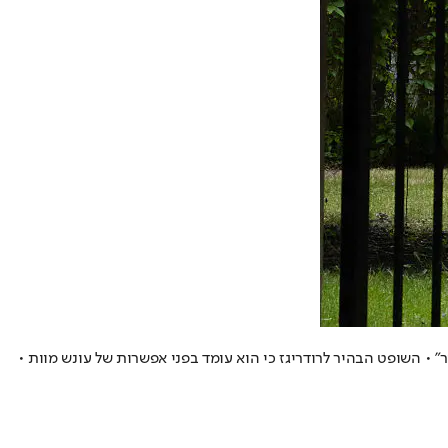
עוד האירוע • התובעת: "נחקור כפשע שנאה וטרור" • השופט הבהיר לרודריגז כי הוא עומד בפני אפשרות של עונש מוות •