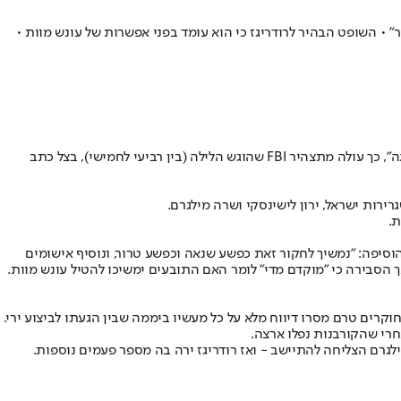
עוד האירוע • התובעת: "נחקור כפשע שנאה וטרור" • השופט הבהיר לרודריגז כי הוא עומד בפני אפשרות של עונש מוות •
(שעון ישראל), תועד במצלמת אבטחה כשהוא "מוודא הריגה", כך עולה מתצהיר FBI שהוגש הלילה (בין רביעי לחמישי), בצל כתב
ירות ישראל, ירון לישינסקי ושרה מילגרם.
ת.
הוסיפה: "נמשיך לחקור זאת כפשע שנאה וכפשע טרור, ונוסיף אישומים
אך הסבירה כי "מוקדם מדי" לומר האם התובעים ימשיכו להטיל עונש מוות.
וקרים טרם מסרו דיווח מלא על כל מעשיו ביממה שבין הגעתו לביצוע ירי.
חרי שהקורבנות נפלו ארצה.
לגרם הצליחה להתיישב - ואז רודריגז ירה בה מספר פעמים נוספות.