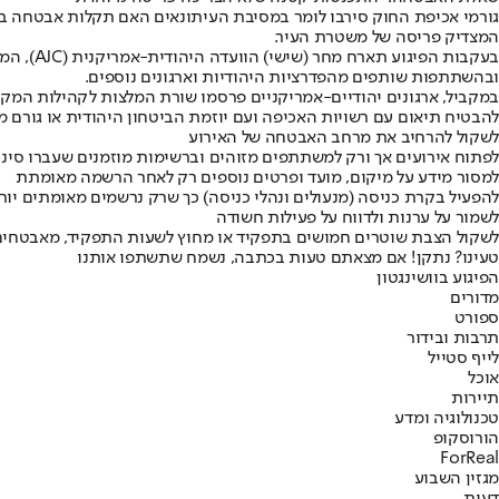
גורמי אכיפת החוק סירבו לומר במסיבת העיתונאים האם תקלות אבטחה במוזי
המצדיק פריסה של משטרת העיר.
בעקבות 
ובהשתתפות שותפים מהפדרציות היהודיות וארגונים נוספים.
במקביל, ארגונים יהודיים-אמריקניים פרסמו שורת המלצות לקהילות המקי
להבטיח תיאום עם רשויות האכיפה ועם יוזמת הביטחון היהודית או גורם מ
לשקול להרחיב את מרחב האבטחה של האירוע
לפתוח אירועים אך ורק למשתתפים מזוהים וברשימות מוזמנים שעברו סינון
למסור מידע על מיקום, מועד ופרטים נוספים רק לאחר הרשמה מאומתת
להפעיל בקרת כניסה (מנעולים ונהלי כניסה) כך שרק נרשמים מאומתים יור
לשמור על ערנות ולדווח על פעילות חשודה
לשקול הצבת שוטרים חמושים בתפקיד או מחוץ לשעות התפקיד, מאבטחים 
טעינו? נתקן! אם מצאתם טעות בכתבה, נשמח שתשתפו אותנו
הפיגוע בוושינגטון
מדורים
ספורט
תרבות ובידור
לייף סטייל
אוכל
תיירות
טכנולוגיה ומדע
הורוסקופ
ForReal
מגזין השבוע