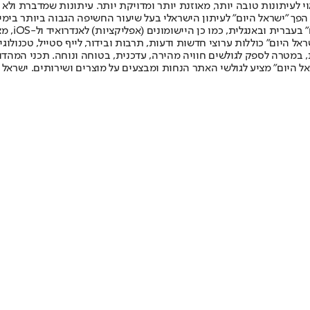
לעיתונות טובה יותר, מאוזנת יותר ומדויקת יותר. עיתונות שמדברת ולא צ
שלום. המהדורה המודפסת הראשונה פורסמה ב-30 ביולי 2007, וב-2010 הפך "ישראל היום" לעיתון הישראלי בעל שי
לחמנוביץ,
ל היום" כוללות ערוצי חדשות ודעות, תרבות ובידור, לייף סטייל, טכנולוגיה
ברית, במטרה לספק לגולשים חוויה מהירה, עדכנית, בטוחה ונוחה. תכני המה
ל היום" מציע לגולשי האתר הנחות ומבצעים על מוצרים ושירותים. ישראל 