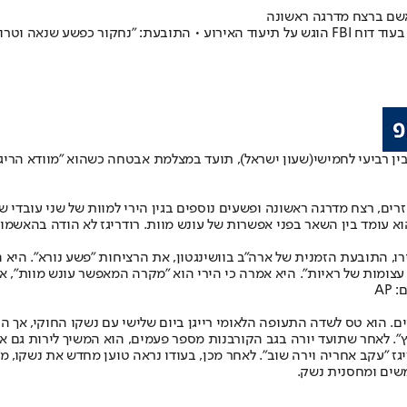
ואשם ברצח מדרגה ראשונה
אליאס רודריגז, שרצח את זוג הדיפלומטים בבירת ארה"ב, הובא בפני שופט, בעוד דוח FBI הוגש על תי
ין רביעי לחמישי
ם, רצח מדרגה ראשונה ופשעים נוספים בגין הירי למוות של שני עובדי שגר
וא עומד בין השאר בפני אפשרות של עונש מוות. רודריגז לא הודה בהאשמו
ו, התובעת הזמנית של ארה"ב בוושינגטון, את הרציחות "פשע נורא". היא 
ת עצומות של ראיות". היא אמרה כי הירי הוא "מקרה המאפשר עונש מוות", 
AP
ים. הוא טס לשדה התעופה הלאומי רייגן ביום שלישי עם נשקו החוקי, אך הח
פץ". לאחר שתועד יורה בגב הקורבנות מספר פעמים, הוא המשיך לירות גם א
 "עקב אחריה וירה שוב". לאחר מכן, בעודו נראה טוען מחדש את נשקו, מי