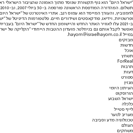
"ישראל היום" הוא גוף תקשורת שנוסד מתוך האמונה שהציבור הישראלי ראוי 
ת
ופרשנויות, וידיאו, פודקאסטים ושידורים חיים. פלטפורמות הדיגיטל של "ישרא
ב-2021 עלו לאוויר האתר החדש והיישומון החדש של "ישראל היום" בע
ואפשר לקבל אותם גם בניוזלטר. מועדון ההטבות הייחודי "הקליקה של ישרא
במייל hayom@israelhayom.co.il.
מבזקים
חדשות
אוכל
תשחץ
ForReal
תרבות
דעות
ספורט
מגזין
העיתון היומי
הורוסקופ
ישראל השבוע
כלכלה
לייף סטייל
מעריב לנוער
טכנולוגיה מדע וסביבה
העולם
משחקים