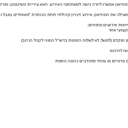
און אפשרו ליורה גישה למשתתפי האירוע. ראש עיריית וושינגטון, מוריאל
הפיגוע תארח מחר (שישי) הוועדה היהודית-אמריקנית (AJC), המפעילה את המוזיאון, אירוע זיכרון קהילתי 
ימות אירועים פתוחים:
קצועי אחר
 מוקדם (למשל, לא לשלוח הזמנות בדוא"ל המוני לקהל הרחב)
שו להיכנס
פרטיים או צוותי מתנדבים כהגנה נוספת