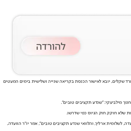
 2026, באיחור של שלושה חודשים. התקציב הגדול בתולדות המדינה, 699 מיליארד שקלים, יובא לאישור הכנסת בקריאה שנייה ושלישית בימים המעטים
חנוך מילביצקי
: "שנדע תקציבים טובים".
ת שלא חוקק חוק הגיוס כפי שדרשו.
ה, לשלומית ארליך, והלוואי שנדע תקציבים טובים", אמר יו"ר הוועדה,