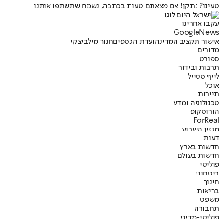
טעינו? נתקן! אם מצאתם טעות בכתבה, נשמח שתשתפו אותנו
עקבו אחרינו
G
o
o
g
l
e
News
אישור תקציב המדינה
ועדת הכספים
חנוך מילביצקי
מדורים
ספורט
תרבות ובידור
לייף סטייל
אוכל
תיירות
טכנולוגיה ומדע
הורוסקופ
ForReal
מגזין השבוע
דעות
חדשות בארץ
חדשות בעולם
פוליטי
ביטחוני
חינוך
בריאות
משפט
תחבורה
פוליטי-מדיני