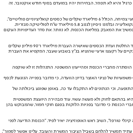
סת ואז הכנסת תצא לפגרה מה-2 באפריל עד ל-4 למאי. בהנחה שהכנסת תעבוד כרגיל והיא לא תפוזר, הבחירות יהיו במועדם בסוף חודש אוקטובר, זה
"במשך שבועות האופוזיציה בוועדת הכספים, בהובלת 'יש עתיד', נלחמה לילות כימים נגד תקציב הביזה של הקואליציה - תקציב ללא בשוורות, ללא מנועי צמיחה, הכולל 6 מיליארד שקלים של כספים קואליציוניים פוליטיים",
5. מיליארד ש"ח לפוליטיקה מגזרית.
נמשיך את המאבק במליאת הכנסת. לא נוותר. את סדר העדיפויות העקום
וחברי הכנסת מיש עתיד, ועתירת עמותת חדו״ש וח״כ נעמה לזימי נגד החלטת ועדת הכספים שאישרה העברת מיליארד ו־90 מיליון שקלים
קיים על רקע
צו ארעי שהוציא בג"ץ בשבוע שעבר
, המקפיא את העברת
 הוסתרה מחברי הכנסת ומהייעוץ המשפטי. התנהלות זו לא שוקפה
שמעיות של נציגי האוצר בדיון הוועדה, כי מדובר בפנייה הנוגעת לכסף
ופעה, וכי הנתונים לא התקבלו עד כה, באופן שפוגע ביכולתה של
היא בהתאם לחוק ולא מעשה עשוי. עוד מבהירה היועצת המשפטית
חברי הכנסת כי מדובר בפניות הלוקות בפגם חוקי חמור, שהמבוקש בהן
לי טורפז", השיב ראש האופוזיציה יאיר לפיד. "הכנסת הודיעה לפני
עתיד תמשיך להלחם בשביל הציבור המשרת והעובד. עלינו אפשר לסמוך".