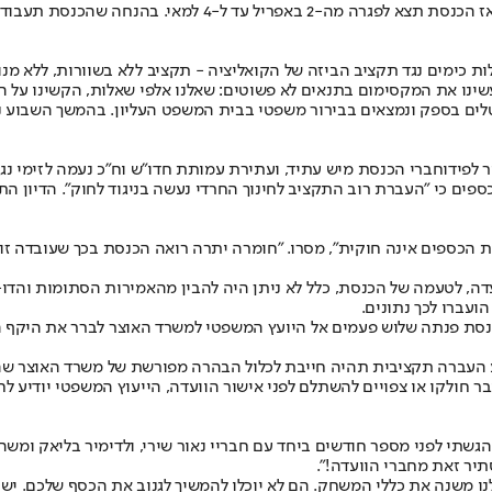
כפי שזה נראה כרגע, התקציב יעבור בתחילת שבוע הבא במליאת הכנ
ום בתנאים לא פשוטים: שאלנו אלפי שאלות, הקשינו על הקואליציה ובלמנו ניסיון לגנוב 8
וטלים בספק ונמצאים בבירור משפטי בבית המשפט העליון. בהמשך השבוע 
ר לפיד
פים כי "העברת רוב התקציב לחינוך החרדי נעשה בניגוד לחוק". הדיון הת
הכספים אינה חוקית", מסרו. "חומרה יתרה רואה הכנסת בכך שעובדה זו
עדה, לטעמה של הכנסת, כלל לא ניתן היה להבין מהאמירות הסתומות והדו-מ
עברו לכך נתונים.
כנסת פנתה שלוש פעמים אל היועץ המשפטי למשרד האוצר לברר את היקף הת
וע העברה תקציבית תהיה חייבת לכלול הבהרה מפורשת של משרד האוצר ש
ר חולקו או צפויים להשתלם לפני אישור הוועדה, הייעוץ המשפטי יודיע ל
 לפני מספר חודשים ביחד עם חבריי נאור שירי, ולדימיר בליאק ומשה קינ
יר זאת מחברי הוועדה!".
ו משנה את כללי המשחק. הם לא יוכלו להמשיך לגנוב את הכסף שלכם. יש 