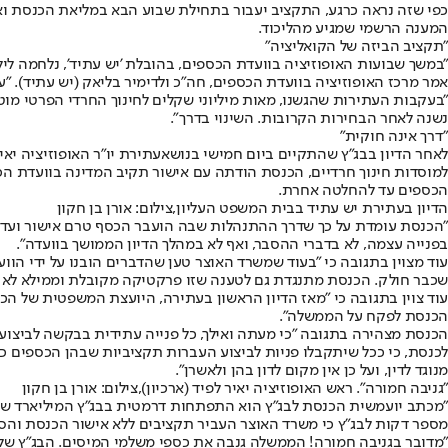
המענה הרשמי שמגיע מהליכוד.
"תקציב הביזה של הקואליציה"
אמר מרכז האופוזיציה בוועדת הכספים, חה"כ ולדימיר בליאק (יש עתיד). "עשינו את המקסימ
"בעקבות העתירות שהגשנו, מאות מיליוני שקלים לחינוך החרדי הפרטי מ
נשנה לאחר הבחירות הקרובות. השינוי בדרך".
"דרך אינה חוקית"
לאחר הדיון בבג"ץ שהתקיים ביום חמישי בנושא
עתירת יו"ר האופוזיציה יאי
למוסדות חינוך חרדיים, הכנסת הודתה עם אישור תקיב המדינה בוועדת הכס
הכספים עד להחלטה אחרת.
הדיון בעתירת יש עתיד בבית המשפט העליון,צילום: אורן בן חקון
"הכנסת עומדת על כך שדרך ההתנהלות שבה הועבר הכסף טרם אישור ועדת 
בפנייה עצמה, לא בדברי ההסבר, ואף לא במהלך הדיון הממושך בוועדה".
עוד מצוין בתגובה כי "בעוד שמשרד האוצר טען שהדברים הובנו על ידי הוו
שכבר חולק. הכנסת מתנגדת גם לטענה שזו פרקטיקה מקובלת וממילא לא הו
עוד צוין בתגובה כי "מאז הדיון הראשון בעתירה, היועצת המשפטית של ה
הכנסת לפקח על הממשלה".
הכנסת מצהירה בתגובה "כי מעתה ואילך, כל פנייה עתידית בבקשה לביצ
לכנסת, כי ככל שיתקבלו פניות לביצוע העברות תקציביות שבהן הכספים כב
מנוגד לדין, ועל כן אין מקום לדון בהן ולאשרן".
"גניבה חמורה". ראש האופוזיציה יאיר לפיד (ארכיון),צילום: אורן בן חקון
"מכתב יועמשית הכנסת לבג״ץ הוא התפתחות דרמטית בבג״ץ המיליארד שהגשתי
מספר דקות לבג״ץ כי משרד האוצר העביר תקציבים ללא אישור הכנסת והסת
"מדובר בגניבה חמורה! הממשלה גנבה את כספי משלמי המיסים. הבג״ץ שלנ