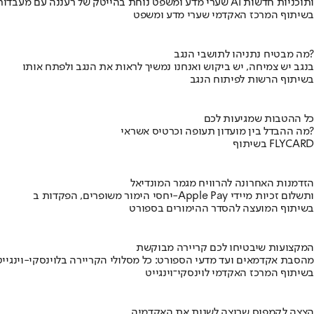
שערי מדע ומשפט נוחת בהייטק של רעננה עם מעבדות AI ותוכניות חדשות
בשיתוף המרכז האקדמי שערי מדע ומשפט
מה מבטיח נתניהו לתושבי הנגב?
בנגב יש צמיחה, יש ביקוש ואנחנו נמשיך לראות את הנגב ולפתח אותו
בשיתוף הרשות לפיתוח הנגב
כל ההטבות שמגיעות לכם
מה ההבדל בין מועדון תעופה וכרטיס אשראי?
בשיתוף FLYCARD
הזדמנות האחרונה להרוויח מגמר המונדיאל
יחסי הימור משופרים, הפקדות ב-Apple Pay ותשלום זכיות מיידי
בשיתוף המועצה להסדר ההימורים בספורט
המקצועות שיבטיחו לכם קריירה מבוקשת
מהסבת אקדמאים ועד מדעי הספורט: כל מסלולי הקריירה בלוינסקי-וינגייט
בשיתוף המרכז האקדמי לוינסקי־וינגייט
הצצה לקמפוס שרוצה לשנות את האקדמיה