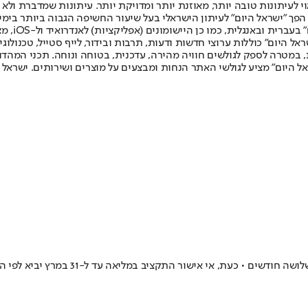
לעיתונות טובה יותר, מאוזנת יותר ומדויקת יותר. עיתונות שמדברת ולא צ
שלום. המהדורה המודפסת הראשונה פורסמה ב-30 ביולי 2007, וב-2010 הפך "ישראל היום" לעיתון הישראלי בעל שי
לחמנוביץ,
ל היום" כוללות ערוצי חדשות ודעות, תרבות ובידור, לייף סטייל, טכנולוגיה
ברית, במטרה לספק לגולשים חוויה מהירה, עדכנית, בטוחה ונוחה. תכני המה
ל היום" מציע לגולשי האתר הנחות ומבצעים על מוצרים ושירותים. ישראל 
התקציב הגדול במדינה, שעומד על 699 מילי