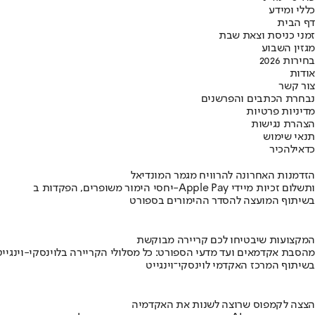
כללי ומידע
דף הבית
זמני כניסת וצאת שבת
מגזין השבוע
בחירות 2026
אודות
צור קשר
נבחרת הכתבים והפרשנים
מדיניות פרטיות
הצהרת נגישות
תנאי שימוש
כדאי
להכיר
הזדמנות האחרונה להרוויח מגמר המונדיאל
יחסי הימור משופרים, הפקדות ב-Apple Pay ותשלום זכיות מיידי
בשיתוף המועצה להסדר ההימורים בספורט
המקצועות שיבטיחו לכם קריירה מבוקשת
מהסבת אקדמאים ועד מדעי הספורט: כל מסלולי הקריירה בלוינסקי-וינגייט
בשיתוף המרכז האקדמי לוינסקי־וינגייט
הצצה לקמפוס שרוצה לשנות את האקדמיה