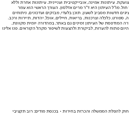
ועקת. עיתונות אמינה, אובייקטיבית ועניינית. עיתונות אחרת וללא
עור החשיפה הגבוה ביותר בימי חול. מו"ל העיתון היא ד"ר מרים אדלסון. העורך הראשי הוא עמר
 והעורך המייסד הוא עמוס רגב. אתרי האינטרנט של "ישראל היום" בעברית ובאנגלית, כמו כן היישומונים (אפליקציות) לאנדרואיד ול-iOS, מציגים חדשות מסביב לשעון, תוכן בלעדי, מבזקים ועדכונים, ניתוחים
, ספורט, כלכלה וצרכנות, בריאות, חיילים, אוכל, יהדות, תיירות ורכב.
דורה המודפסת של העיתון זמינים גם באתר, במהדורה יומית מקוונת,
היום פתוח להערות, לביקורת ולהצעות לשיפור מקהל הקוראים. פנו אלינו
ארד שקלים, אושר באיחור של שלושה חודשים • כעת, אי אישור התקציב במליאה עד ל-31 במרץ יביא לפי החוק להפלת הממשלה והכרזת בחירות • בכנסת מודים: רוב תקציבי