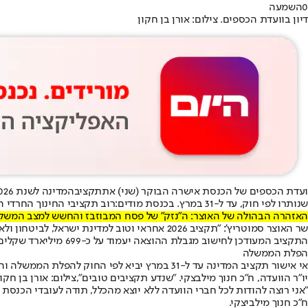
0
השמעה
דיון בוועדת הכספים. צילום: אורן בן חקון
ועדת הכספים של הכנסת אישרה הבוקר (שני) את
תקציב
שנותרו לפי חוק, עד ל-31 במרץ. בכנסת מודים:
רוב תקציבי החינוך החרדי הו
האזהרה הבהולה של האוצר: ה"נזק" של פסח המבוזבז והחשש למצב המשק
שר האוצר סמוטריץ': "תקציב 2026 אחראי וטוב למדינת ישראל, לביטחון ולאזרחי ישראל כולם" // דוברות משרד האוצר (ארכיון)
התקציב המעודכן לחישוב מגבלת ההוצאה יעמוד על כ-699 מיליארד שקלים, תקציב משרד הביטחון יעמוד על כ-142 מיליארד שקלים.
הפלת הממשלה
אי אישור תקציב המדינה עד ל-31 במרץ יביא לפי החוק להפלת הממשלה והכרזת בחירות, אולם ההערכות הן ש
יו"ר הוועדה, ח"כ חנוך מילבצקי. "שנדע תקציבים טובים",צילום: אורן בן חקון
"אני רוצה להודות לכל חברי הוועדה ללא יוצא מהכלל, תודה לעובדי הכנסת 
ח"כ חנוך מילביצקי.