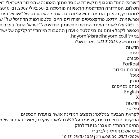
"ישראל היום" הוא גוף תקשורת שנוסד מתוך האמונה שהציבור הישראלי ראוי 
ת
ופרשנויות, וידיאו, פודקאסטים ושידורים חיים. פלטפורמות הדיגיטל של "ישרא
ב-2021 עלו לאוויר האתר החדש והיישומון החדש של "ישראל היום" בע
ואפשר לקבל אותם גם בניוזלטר. מועדון ההטבות הייחודי "הקליקה של ישרא
במייל hayom@israelhayom.co.il.
יום חמישי, 23.7.2026
ט' באב תשפ"ו
חדשות
דעות
ספורט
ForReal
תרבות ובידור
אוכל
מגזין
אנחנו מגייסים
English
X
חדשות
פוליטי
לקראת הצבעה במליאה: תקציב המדינה אושר בוועדת הכספים
החינוך החרדי הועברו בניגוד לחוק
ביני אשכנזי
אילי זילברברג
23/3/2026, 08:09
,עודכן
23/3/2026, 10:17