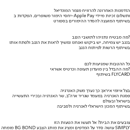
הזדמנות האחרונה להרוויח מגמר המונדיאל
יחסי הימור משופרים, הפקדות ב-Apple Pay ותשלום זכיות מיידי
בשיתוף המועצה להסדר ההימורים בספורט
מה מבטיח נתניהו לתושבי הנגב?
בנגב יש צמיחה, יש ביקוש ואנחנו נמשיך לראות את הנגב ולפתח אותו
בשיתוף הרשות לפיתוח הנגב
כל ההטבות שמגיעות לכם
מה ההבדל בין מועדון תעופה וכרטיס אשראי?
בשיתוף FLYCARD
בצל איומי איראן: כך נערך משק האנרגיה
פסגת האנרגיה במעמד שגריר ארה"ב, שר האנרגיה ובכירי התעשייה
בישראל ובעולם
בשיתוף המכון הישראלי לאנרגיה ולסביבה
צובעים את הבית? אל תעשו את הטעות הזו
מומחה BG BOND עושה סדר על המדפים ומציג את מותג הצבע SIMPLY