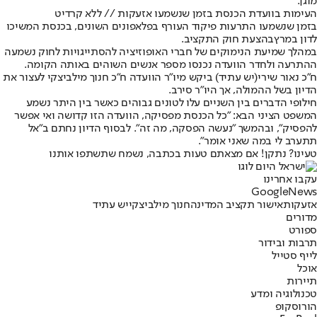
מוגן.
העימות בוועדת הכנסת בזמן שנשמעו אזעקות // ללא קרדיט
בזמן שנשמעו התרעות פיקוד העורף בפלאפונים השונים, בכנסת המשיכו
לדון במרץ
בהצעת חוק התקציב.
במהלך שמיעת הנימוקים של חברי האופוזיציה להסתייגויות לחוק נשמעה
ההתרעה ולחדר הוועדה נכנסו מספר אנשים השוהים באותה הקומה.
ח"כ נאור שירי
(יש עתיד) ביקש מיו״ר הוועדה ח״כ חנוך מילביצקי לעצור את
הדיון בשל ההמולה, אך היו״ר סירב.
חילופי הדברים בין השניים עלו לטונים גבוהים כאשר בין היתר נשמע
המשפט הציני הבא: "כל הכנסת מפסיקה, הוועדה הזו קדושה ואי אפשר
להפסיק", ובהמשך "נעשה הפסקה, מה זה". לבסוף הדיון נחתם ב"אל
תתערב לי במה שאני אומר".
טעינו? נתקן! אם מצאתם טעות בכתבה, נשמח שתשתפו אותנו
עקבו אחרינו
G
o
o
g
l
e
News
אזעקות
אישור תקציב המדינה
חנוך מילביצקי
יש עתיד
מדורים
ספורט
תרבות ובידור
לייף סטייל
אוכל
תיירות
טכנולוגיה ומדע
הורוסקופ