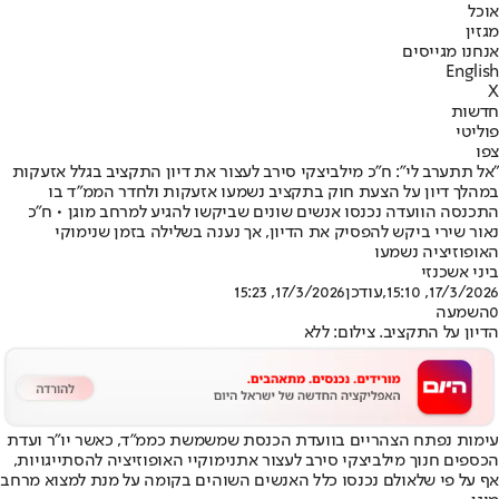
אוכל
מגזין
אנחנו מגייסים
English
X
חדשות
פוליטי
צפו
"אל תתערב לי": ח"כ מילביצקי סירב לעצור את דיון התקציב בגלל אזעקות
במהלך דיון על הצעת חוק בתקציב נשמעו אזעקות ולחדר הממ"ד בו
התכנסה הוועדה נכנסו אנשים שונים שביקשו להגיע למרחב מוגן • ח"כ
נאור שירי ביקש להפסיק את הדיון, אך נענה בשלילה בזמן שנימוקי
האופוזיציה נשמעו
ביני אשכנזי
17/3/2026, 15:10
,עודכן
17/3/2026, 15:23
0
השמעה
הדיון על התקציב. צילום: ללא
עימות נפתח הצהריים בוועדת הכנסת שמשמשת כממ"ד, כאשר יו״ר ועדת
הכספים חנוך מילביצקי סירב לעצור את
נימוקיי האופוזיציה להסתייגויות
,
אף על פי שלאולם נכנסו כלל האנשים השוהים בקומה על מנת למצוא מרחב