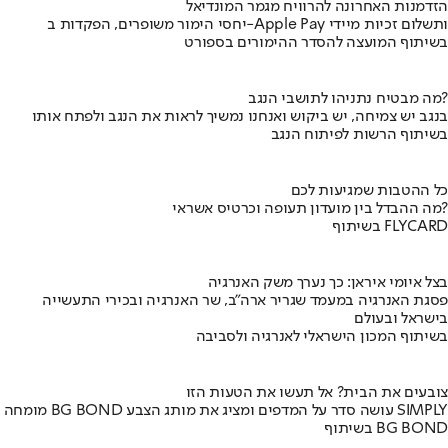
הזדמנות האחרונה להרוויח מגמר המונדיאל
יחסי הימור משופרים, הפקדות ב-Apple Pay ותשלום זכיות מיידי
בשיתוף המועצה להסדר ההימורים בספורט
מה מבטיח נתניהו לתושבי הנגב?
בנגב יש צמיחה, יש ביקוש ואנחנו נמשיך לראות את הנגב ולפתח אותו
בשיתוף הרשות לפיתוח הנגב
כל ההטבות שמגיעות לכם
מה ההבדל בין מועדון תעופה וכרטיס אשראי?
בשיתוף FLYCARD
בצל איומי איראן: כך נערך משק האנרגיה
פסגת האנרגיה במעמד שגריר ארה"ב, שר האנרגיה ובכירי התעשייה
בישראל ובעולם
בשיתוף המכון הישראלי לאנרגיה ולסביבה
צובעים את הבית? אל תעשו את הטעות הזו
מומחה BG BOND עושה סדר על המדפים ומציג את מותג הצבע SIMPLY
בשיתוף BG BOND