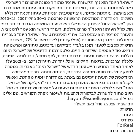
"ישראל היום" הוא גוף תקשורת שנוסד מתוך האמונה שהציבור הישראלי
ראוי לעיתונות טובה יותר, מאוזנת יותר ומדויקת יותר. עיתונות שמדברת
ולא צועקת. עיתונות אמינה, אובייקטיבית ועניינית. עיתונות אחרת וללא
תשלום. המהדורה המודפסת הראשונה פורסמה ב-30 ביולי 2007, וב-2010
הפך "ישראל היום" לעיתון הישראלי בעל שיעור החשיפה הגבוה ביותר בימי
חול. מו"ל העיתון היא ד"ר מרים אדלסון. העורך הראשי הוא עמר לחמנוביץ,
והעורך המייסד הוא עמוס רגב. אתרי האינטרנט של "ישראל היום" בעברית
ובאנגלית, כמו כן היישומונים (אפליקציות) לאנדרואיד ול-iOS, מציגים
חדשות מסביב לשעון, תוכן בלעדי, מבזקים ועדכונים, ניתוחים ופרשנויות,
וידיאו, פודקאסטים ושידורים חיים. פלטפורמות הדיגיטל של "ישראל היום"
כוללות ערוצי חדשות ודעות, תרבות ובידור, לייף סטייל, טכנולוגיה, ספורט,
כלכלה וצרכנות, בריאות, חיילים, אוכל, יהדות, תיירות ורכב. ב-2021 עלו
לאוויר האתר החדש והיישומון החדש של "ישראל היום" בעברית, במטרה
לספק לגולשים חוויה מהירה, עדכנית, בטוחה ונוחה. תכני המהדורה
המודפסת של העיתון זמינים גם באתר, במהדורה יומית מקוונת, ואפשר
לקבל אותם גם בניוזלטר. מועדון ההטבות הייחודי "הקליקה של ישראל
היום" מציע לגולשי האתר הנחות ומבצעים על מוצרים ושירותים. ישראל
היום פתוח להערות, לביקורת ולהצעות לשיפור מקהל הקוראים. פנו אלינו
במייל hayom@israelhayom.co.il.
יום שבת, 18.7.2026
ד' באב תשפ"ו
חדשות
דעות
ספורט
ForReal
תרבות ובידור