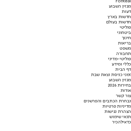
ForReal
מגזין השבוע
דעות
חדשות בארץ
חדשות בעולם
פוליטי
ביטחוני
חינוך
בריאות
משפט
תחבורה
פוליטי-מדיני
כללי ומידע
דף הבית
זמני כניסת וצאת שבת
מגזין השבוע
בחירות 2026
אודות
צור קשר
נבחרת הכתבים והפרשנים
מדיניות פרטיות
הצהרת נגישות
תנאי שימוש
כדאי
להכיר