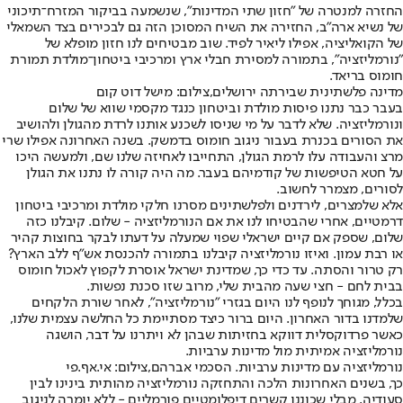
החזרה למנטרה של "חזון שתי המדינות", שנשמעה בביקור המזרח־תיכוני
של נשיא ארה"ב, החזירה את השיח המסוכן הזה גם לבכירים בצד השמאלי
של הקואליציה, אפילו ליאיר לפיד. שוב מבטיחים לנו חזון מופלא של
"נורמליזציה", בתמורה למסירת חבלי ארץ ומרכיבי ביטחון־מולדת תמורת
חומוס בריאד.
מדינה פלשתינית שבירתה ירושלים,צילום: מישל דוט קום
בעבר כבר נתנו פיסות מולדת וביטחון כנגד מקסמי שווא של שלום
ונורמליזציה. שלא לדבר על מי שניסו לשכנע אותנו לרדת מהגולן ולהושיב
את הסורים בכנרת בעבור ניגוב חומוס בדמשק. בשנה האחרונה אפילו שרי
מרצ והעבודה עלו לרמת הגולן, התחייבו לאחיזה שלנו שם, ולמעשה היכו
על חטא הטיפשות של קודמיהם בעבר. מה היה קורה לו נתנו את הגולן
לסורים, מצמרר לחשוב.
אלא שלמצרים, לירדנים ולפלשתינים מסרנו חלקי מולדת ומרכיבי ביטחון
דרמטיים, אחרי שהבטיחו לנו את אם הנורמליזציה - שלום. קיבלנו כזה
שלום, שספק אם קיים ישראלי שפוי שמעלה על דעתו לבקר בחוצות קהיר
או רבת עמון. ואיזו נורמליזציה קיבלנו בתמורה להכנסת אש"ף ללב הארץ?
רק טרור והסתה. עד כדי כך, שמדינת ישראל אוסרת לקפוץ לאכול חומוס
בבית לחם - חצי שעה מהבית שלי, מרוב שזו סכנת נפשות.
בכלל, מגוחך לנופף לנו היום בגזרי "נורמליזציה", לאחר שורת הלקחים
שלמדנו בדור האחרון. היום ברור כיצד מסתיימת כל החלשה עצמית שלנו,
כאשר פרדוקסלית דווקא בחזיתות שבהן לא ויתרנו על דבר, הושגה
נורמליזציה אמיתית מול מדינות ערביות.
נורמליזציה עם מדינות ערביות. הסכמי אברהם,צילום: אי.אף.פי
כך, בשנים האחרונות הלכה והתחזקה נורמליזציה מהותית בינינו לבין
סעודיה, מבלי שכוננו קשרים דיפלומטיים פורמליים - ללא יומרה לניגוב