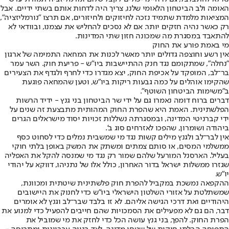
האומה ולב הביטחון הלאומי שלנו, צריך היה לדחות אותם בשתי ידיים. אבל
המציאות מלמדת שתמיד נזכה לחיזוקים ולחיזורים, אם תרצו "נורמליזציה",
רק כאשר נהיה חזקים יותר. אם לא נסכים להחליש את עצמנו, ובוודאי לא
להתאבד במסגרת מה שמכונה חזון שתי המדינות.
מי באמת פורע את החוק
אין רשע וחוצפה גדולים יותר מאשר לכנות את המחאה התמימה של ארגון
"נחלה", שמתקומם נגד חנק ההתיישבות ביו"ש - פריעת חוק. השר עמר
בר־לב, המופקד על אכיפת החוק, יצא מגדרו כדי לחרף ולגדף את הצעירים
שהקימו אוהלים על כמה גבעות ריקות ביו"ש, וטען שהמחאה פוגעת
ב"משימות הביטחון השוטף".
דברים ברוח דומה נאמרו גם על ידי שר הביטחון בני גנץ - ידיד הרשות
הפלשתינית. האמת היא שהפרת החוק המהותית מתבצעת זה שנים על
ידי קברניטי המדינה, ובמסגרתה נשללות זכויות יסוד מישראלים הגרים
ביהודה ושומרון, שהפכו לאזרחים סוג ב'.
אין לבר־לב ולגנץ מילים קשות נגד מי שמשבית נמלים כדי לסחוט כסף
ממשלמי המסים, או סותם צמתים ומשתק את המשק באופן בלתי חוקי
בעליל. הארסנל המורעל שלהם שמור רק נגד מי שמנסה להקל את האפליה
שגזרו ממשלות ישראל בדור האחרון, כולל אלו של נתניהו, דווקא על יהודי
יו"ש.
ההקפאה נמשכת במקביל להפרת חוק פלשתינית שיטתית ומכוונת,
שמשתלטת על אזורי השלטון הישראלי ביו"ש כדי לחנוק את היישובים
היהודיים ואת דרכי הגישה אליהם. לא זו בלבד שבר־לב וגנץ לא אומרים
דבר, הם גם לא מפעילים את הסמכויות שהם חייבים להפעיל כדי למנוע את
הפרת החוק. להפך, בני גנץ עושה הכל כדי לחזק את מי שמוביל את