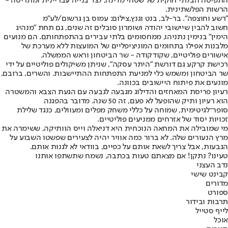
התפיסה הבלתי חוקית של שטחי מדינה, לצד בנייה עבריינית ומתריסה -
הרשות הפלשתינית.
"רשע וחוצפה". בר-לב, בנט וגנץ,צילום: עמוס בן גרשום/לע"מ
חשוב להבין שיישובי יהודה ושומרון סובלים זה שנים, גם תחת "מנהיג
הימין" בנימין נתניהו, ממחסומים בלתי עבירים בהתפתחותם. הם מנועים
מלבנות אפילו בתחומים המוניציפליים של המועצות ללא מערכת של
אישורים פוליטיים, שקודקודה - שר הביטחון וראש הממשלה.
רכישת קרקע גם דורשת "היתר עסקה", שניתן משיקולים פוליטיים על ידי
שר הביטחון ומשמש כלי למניעת התפתחות ההתיישבות. והשרים, ברובם,
מונעים את פיתוח היישובים בכוונה.
רעיון פריסת המאחזים והדילוג מגבעה לגבעה עם הגעת הצבא והמשטרה
הוא רעיון ותיק שהופעל לא פעם, זה 50 שנה. מדובר בהפגנה
סופר־לגיטימית, שמוחה על כללי משחק מפלים ומעוולים, כנגד שלילת
זכויות יסוד של אזרחים ממניעים פוליטיים.
מי שמובילה את המחאה הנוכחית היא דניאלה וייס הוותיקה, ששימרה את
מרץ הנעורים שלה. לא ברור כמה אוויר יהיה לצעירים שפשטו השבוע על
הגבעות, אבל צריך לשאת אותם על כפיים, בוודאי לא לגנות אותם.
טעינו? נתקן! אם מצאתם טעות בכתבה, נשמח שתשתפו אותנו
נדב העצני
קבינט שישי
מדורים
ספורט
תרבות ובידור
לייף סטייל
אוכל