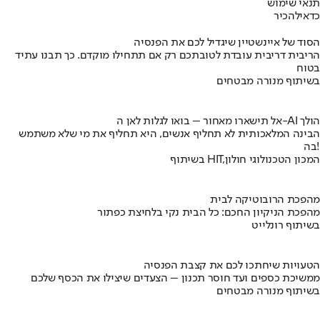
תנאי שימוש
כדאי
להכיר
הסוד של איינשטיין שיגדיל לכם את הפנסיה
הריבית דריבית עובדת לטובתכם רק אם תתחילו מוקדם. כך תבנו עתיד
בטוח
בשיתוף מנורה מבטחים
אל תישארו מאחור – בואו לגלות לאן ה-AI הולך
הבינה המלאכותית לא תחליף אנשים, היא תחליף את מי שלא משתמש
בה!
בשיתוף HIT,המכון הטכנולוגי חולון
מהפכת הרובוטיקה לבית
מהפכת הניקיון החכם: כל הבית נקי בלחיצת כפתור
בשיתוף רונלייט
הטעויות שיחתכו לכם את קצבת הפנסיה
ממשיכת כספים ועד חוסר תכנון – הצעדים שיצילו את הכסף שלכם
בשיתוף מנורה מבטחים