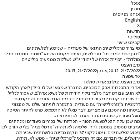
אוכל
מגזין
אנחנו מגייסים
English
X
חדשות
פוליטי
קבינט שישי
מי צריך נורמליזציה: התנאי של סעודיה - שניכנע לפלשתינים
"חזון שתי המדינות" חזר לשיח, ואיתו מקסם השווא "חומוס תמורת חבלי
מולדת" • זכויות אזרח של יהודי יו"ש נשללות ממניעים פוליטיים
נדב העצני
21/7/2022, 20:12
,עודכן
21/7/2022, 20:13
0
השמעה
נדב העצני, צילום: אריק סולטן
אחרי התפזרות אבק הכוכבים, התברר שמסעו של ג'ו ביידן לארץ הקודש
לא הניב עבורנו דבר, מלבד גילוי הידידות של נשיא ארה"ב, שאסור לזלזל
בחשיבותו. קודם לביקור הבטיחו לנו ברית הגנה אזורית והתקדמות
דרמטית ב"נורמליזציה" עם סעודיה, בתמורה לוויתור שלנו על מנגנוני
ביטחון מההסכם עם מצרים. דבר מאלו לא התממש, פרט להיתר הטיסה
מעל סעודיה, שנופח הרבה מעבר לפרופורציה.
מה שכן עלה הוא למעשה הפוך - הכרזות של בכירים סעודים ומנהיגים
ערבים נוספים בפסגת ג'דה, שלפיהן לא תהיה "נורמליזציה" בלי שקודם לכן
ניכנע לפלשתינים, ניסוג לקווי 67' ונקים מדינה פלשתינית שבירתה
ירושלים. אז חברים, אם זה התנאי ל"נורמליזציה" - ממש לא, תודה.