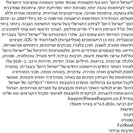
"ישראל היום" הוא גוף תקשורת שנוסד מתוך האמונה שהציבור הישראלי
ראוי לעיתונות טובה יותר, מאוזנת יותר ומדויקת יותר. עיתונות שמדברת
ולא צועקת. עיתונות אמינה, אובייקטיבית ועניינית. עיתונות אחרת וללא
תשלום. המהדורה המודפסת הראשונה פורסמה ב-30 ביולי 2007, וב-2010
הפך "ישראל היום" לעיתון הישראלי בעל שיעור החשיפה הגבוה ביותר בימי
חול. מו"ל העיתון היא ד"ר מרים אדלסון. העורך הראשי הוא עמר לחמנוביץ,
והעורך המייסד הוא עמוס רגב. אתרי האינטרנט של "ישראל היום" בעברית
ובאנגלית, כמו כן היישומונים (אפליקציות) לאנדרואיד ול-iOS, מציגים
חדשות מסביב לשעון, תוכן בלעדי, מבזקים ועדכונים, ניתוחים ופרשנויות,
וידיאו, פודקאסטים ושידורים חיים. פלטפורמות הדיגיטל של "ישראל היום"
כוללות ערוצי חדשות ודעות, תרבות ובידור, לייף סטייל, טכנולוגיה, ספורט,
כלכלה וצרכנות, בריאות, חיילים, אוכל, יהדות, תיירות ורכב. ב-2021 עלו
לאוויר האתר החדש והיישומון החדש של "ישראל היום" בעברית, במטרה
לספק לגולשים חוויה מהירה, עדכנית, בטוחה ונוחה. תכני המהדורה
המודפסת של העיתון זמינים גם באתר, במהדורה יומית מקוונת, ואפשר
לקבל אותם גם בניוזלטר. מועדון ההטבות הייחודי "הקליקה של ישראל
היום" מציע לגולשי האתר הנחות ומבצעים על מוצרים ושירותים. ישראל
היום פתוח להערות, לביקורת ולהצעות לשיפור מקהל הקוראים. פנו אלינו
במייל hayom@israelhayom.co.il.
יום רביעי, 6.5.2026
י"ט באייר תשפ"ו
חדשות
דעות
ספורט
ForReal
תרבות ובידור