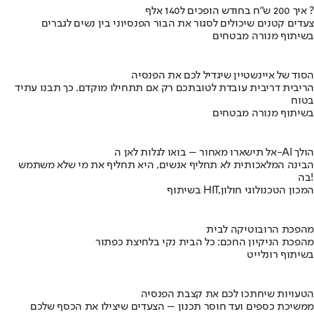
איך 200 ש"ח בחודש הופכים ל140 אלף ?
צעדים קטנים שיכולים לסגור את הבור הפנסיוני בין נשים לגברים
בשיתוף מנורה מבטחים
הסוד של איינשטיין שיגדיל לכם את הפנסיה
הריבית דריבית עובדת לטובתכם רק אם תתחילו מוקדם. כך תבנו עתיד
בטוח
בשיתוף מנורה מבטחים
אל תישארו מאחור – בואו לגלות לאן ה-AI הולך
הבינה המלאכותית לא תחליף אנשים, היא תחליף את מי שלא משתמש
בה!
בשיתוף HIT,המכון הטכנולוגי חולון
מהפכת הרובוטיקה לבית
מהפכת הניקיון החכם: כל הבית נקי בלחיצת כפתור
בשיתוף רונלייט
הטעויות שיחתכו לכם את קצבת הפנסיה
ממשיכת כספים ועד חוסר תכנון – הצעדים שיצילו את הכסף שלכם