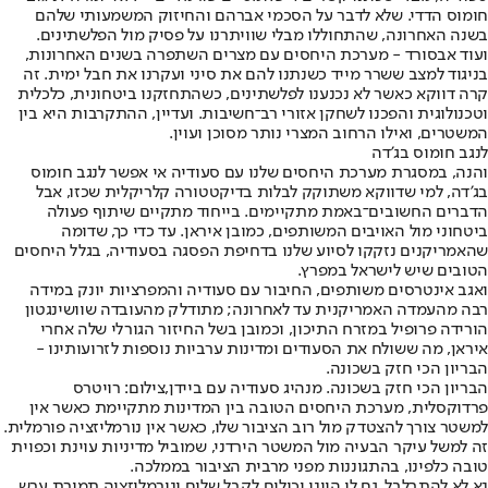
חומוס הדדי. שלא לדבר על הסכמי אברהם והחיזוק המשמעותי שלהם
בשנה האחרונה, שהתחוללו מבלי שוויתרנו על פסיק מול הפלשתינים.
ועוד אבסורד - מערכת היחסים עם מצרים השתפרה בשנים האחרונות,
בניגוד למצב ששרר מייד כשנתנו להם את סיני ועקרנו את חבל ימית. זה
קרה דווקא כאשר לא נכנענו לפלשתינים, כשהתחזקנו ביטחונית, כלכלית
וטכנולוגית והפכנו לשחקן אזורי רב־חשיבות. ועדיין, ההתקרבות היא בין
המשטרים, ואילו הרחוב המצרי נותר מסוכן ועוין.
לנגב חומוס בג'דה
והנה, במסגרת מערכת היחסים שלנו עם סעודיה אי אפשר לנגב חומוס
בג'דה, למי שדווקא משתוקק לבלות בדיקטטורה קלריקלית שכזו, אבל
הדברים החשובים־באמת מתקיימים. בייחוד מתקיים שיתוף פעולה
ביטחוני מול האויבים המשותפים, כמובן איראן. עד כדי כך, שדומה
שהאמריקנים נזקקו לסיוע שלנו בדחיפת הפסגה בסעודיה, בגלל היחסים
הטובים שיש לישראל במפרץ.
ואגב אינטרסים משותפים, החיבור עם סעודיה והמפרציות יונק במידה
רבה מהעמדה האמריקנית עד לאחרונה; מתודלק מהעובדה שוושינגטון
הורידה פרופיל במזרח התיכון, וכמובן בשל החיזור הגורלי שלה אחרי
איראן, מה ששולח את הסעודים ומדינות ערביות נוספות לזרועותינו -
הבריון הכי חזק בשכונה.
הבריון הכי חזק בשכונה. מנהיג סעודיה עם ביידן,צילום: רויטרס
פרדוקסלית, מערכת היחסים הטובה בין המדינות מתקיימת כאשר אין
למשטר צורך להצטדק מול רוב הציבור שלו, כאשר אין נורמליזציה פורמלית.
זה למשל עיקר הבעיה מול המשטר הירדני, שמוביל מדיניות עוינת וכפוית
טובה כלפינו, בהתגוננות מפני מרבית הציבור בממלכה.
נא לא להתבלבל, גם לו היינו יכולים לקבל שלום ונורמליזציה תמורת ערש