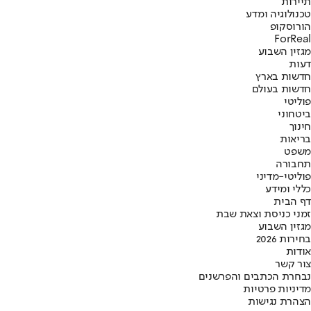
תיירות
טכנולוגיה ומדע
הורוסקופ
ForReal
מגזין השבוע
דעות
חדשות בארץ
חדשות בעולם
פוליטי
ביטחוני
חינוך
בריאות
משפט
תחבורה
פוליטי-מדיני
כללי ומידע
דף הבית
זמני כניסת וצאת שבת
מגזין השבוע
בחירות 2026
אודות
צור קשר
נבחרת הכתבים והפרשנים
מדיניות פרטיות
הצהרת נגישות