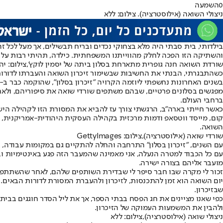
0
השמעה
ניצולי השואה (אילוסטרציה). צילום: ללא
בילדותי, בית סבתי היה מלא בצחוקי נכדים ובריח תבשילים, אך מעל לכל 
והשתיקה הזו הפכה לחלק מהווייתנו המשפחתית. כילדה, תהיתי רבות ע
שורדת השואה חנה גופרית מתארחת בסלון ביתה של יסמין לוקץ',צילום: יה
כשהתבגרתי, הבנתי את החשיבות שבשימור זיכרון השואה והעברתו לדורו
ברחבי העולם.
כאשר חייתי בארה"ב, הרגשתי צורך עז להביא את המסורת הזו לקהילה היש
קום, מייסד ווטסאפ ודמות מרכזית בקהילה העסקית היהודית-אמריקנית, נענ
השואה.
שורדי שואה (אילוסטרציה),צילום: GettyImages
עם השנים, "זיכרון בסלון" התרחבה והחלה להתקיים גם במקומות עבודה,
עם כל הכבוד למטרה הנעלה, אני מאמינה שהמעבר הזה פגע באינטימיות וב
מועבר אליהם בצורה ישירה.
זכור לי מקרה שבו חבר סיפר לי שבדירת השותפים שלהם, לאחר שהשתתפו במ
יום השואה הוא זמן להתכנסות, לזיכרון ולהעברת המסורת לדורות הבאים
שבזיכרון.
כפי שאנו מציינים את חג הפסח בבתי הספר, אך את ליל הסדר חוגגים בבית 
ולהבין את המשמעות העמוקה של הזיכרון.
ניצולי שואה (אילוסטרציה),צילום: ללא