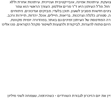
ועקת. עיתונות אמינה, אובייקטיבית ועניינית. עיתונות אחרת וללא
עור החשיפה הגבוה ביותר בימי חול. מו"ל העיתון היא ד"ר מרים אדלסון. העורך הראשי הוא עמר
 והעורך המייסד הוא עמוס רגב. אתרי האינטרנט של "ישראל היום" בעברית ובאנגלית, כמו כן היישומונים (אפליקציות) לאנדרואיד ול-iOS, מציגים חדשות מסביב לשעון, תוכן בלעדי, מבזקים ועדכונים, ניתוחים
, ספורט, כלכלה וצרכנות, בריאות, חיילים, אוכל, יהדות, תיירות ורכב.
דורה המודפסת של העיתון זמינים גם באתר, במהדורה יומית מקוונת,
היום פתוח להערות, לביקורת ולהצעות לשיפור מקהל הקוראים. פנו אלינו
צחת הסיפורים שלא סופרו • "זיכרון בסלון" הוקמה כבר ב-2011 והציעה דרך אינטימית לציין את יום הזיכרון לגבורת השורדים • כשהיוזמה, שצמחה לשני מיליון