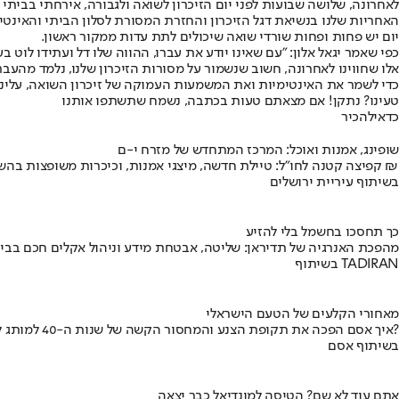
האחריות שלנו בנשיאת דגל הזיכרון והחזרת המסורת לסלון הביתי והאינטי
יום יש פחות ופחות שורדי שואה שיכולים לתת עדות ממקור ראשון.
כפי שאמר יגאל אלון: "עם שאינו יודע את עברו, ההווה שלו דל ועתידו לוט 
אלו שחווינו לאחרונה, חשוב שנשמור על מסורות הזיכרון שלנו, נלמד מהעב
כדי לשמר את האינטימיות ואת המשמעות העמוקה של זיכרון השואה, עלינו 
טעינו? נתקן! אם מצאתם טעות בכתבה, נשמח שתשתפו אותנו
כדאי
להכיר
שופינג, אמנות ואוכל: המרכז המתחדש של מזרח י-ם
קפיצה קטנה לחו"ל: טיילת חדשה, מיצגי אמנות, וכיכרות משופצות בהשקעה של 100 מיליון ₪
בשיתוף עיריית ירושלים
כך תחסכו בחשמל בלי להזיע
מהפכת האנרגיה של תדיראן: שליטה, אבטחת מידע וניהול אקלים חכם בבי
בשיתוף TADIRAN
מאחורי הקלעים של הטעם הישראלי
איך אסם הפכה את תקופת הצנע והמחסור הקשה של שנות ה-40 למותג לאומי?
בשיתוף אסם
אתם עוד לא שם? הטיסה למונדיאל כבר יצאה