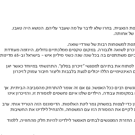
ת הנאצית, בחרו שלא לדבר על מה שעבר עליהם. הנושא היה טאבו,
של אחותה.
פת למשפחות רבות של שורדי שואה.
 דרך אינטימית ומשמעותית לציון יום הזיכרון לשואה ולגבורה. במקום טקסים ממלכתיים גדולים, היוזמה מעודדת
מפגשים בסלונים פרטיים, שבהם משתפים שורדי שואה את סיפוריהם, ולאחר מכן מתקיימים דיונים פתוחים בין המשתתפים. היוזמה צברה תאוצה, וכיום משתתפים בה בכל שנה שנה כשני מיליון איש - בישראל וב-65 מדינות
פתוח את בתיהם למפגשי "זיכרון בסלון". התרגשתי במיוחד כאשר יאן
ינטימיים הללו יכולים לגעת בלבבות וליצור חיבור עמוק לזיכרון
נשים רבים ככל האפשר, גם אם זה אומר להתרחק מהסביבה הביתית. אך
מות עבודה, הילדים שלנו אינם נחשפים למסורת זו, והזיכרון אינו
כדי לצפות במשחק גמר ליגת האלופות. הדיסוננס הזה הטריד אותי. ערב
לקיים את המסורת הזו עם המשפחה, ולהנחיל לילדינו את החשיבות
ו. החזרת המפגשים לבתים תאפשר לילדינו להיות חלק מהחוויה, ללמוד