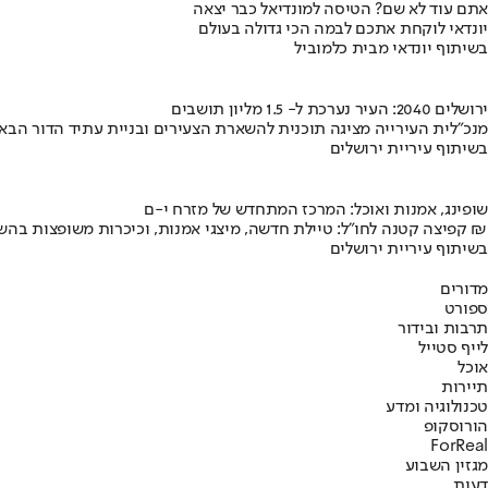
אתם עוד לא שם? הטיסה למונדיאל כבר יצאה
יונדאי לוקחת אתכם לבמה הכי גדולה בעולם
בשיתוף יונדאי מבית כלמוביל
ירושלים 2040: העיר נערכת ל- 1.5 מליון תושבים
מנכ"לית העירייה מציגה תוכנית להשארת הצעירים ובניית עתיד הדור הבא
בשיתוף עיריית ירושלים
שופינג, אמנות ואוכל: המרכז המתחדש של מזרח י-ם
קפיצה קטנה לחו"ל: טיילת חדשה, מיצגי אמנות, וכיכרות משופצות בהשקעה של 100 מיליון ₪
בשיתוף עיריית ירושלים
מדורים
ספורט
תרבות ובידור
לייף סטייל
אוכל
תיירות
טכנולוגיה ומדע
הורוסקופ
ForReal
מגזין השבוע
דעות