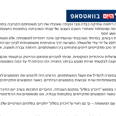
זה ריחפה שתיקה כבדה.
סבי וסבתי, שאיבדו את רוב משפחתם הקרובה בתופ
ל מה שמסתתר מאחורי המבט העצוב של סבתי כשהביטה בתמונות הישנות 
ושע יוסף
ת הבאים. במיוחד כשהבנתי שהשתיקה אינה ייחודית למשפחתי, אלא משות
בשנים האחרונות נחשפתי ליוזמה הקרויה "זיכרון בסלון", שהוקמה כבר ב-2011 על ידי עדי אלטשולר, המציעה
ראלית והיהודית המקומית. פניתי לחברים מתחום ההייטק וביקשתי מהם ל
ה לבקשתי ואירח מפגש בביתו. החוויה הזו הוכיחה לי עד כמה המפגשים הא
 במטרה להגדיל את מעגל המשתתפים. הרעיון היה להנגיש את המפגשים לא
משפחתיות שהיו טבועות במפגשים הביתיים. כאשר המפגשים מתקיימים במקו
פגש "זיכרון בסלון" במקום העבודה, החברים התכנסו בערב יום הזיכרון 
. כאשר המפגשים מתקיימים במקומות עבודה, אנו מפספסים את ההזדמנות 
עם המשפחה - כך גם ראוי ש"זיכרון בסלון" יתקיים בסלונים הפרטיים שלנ