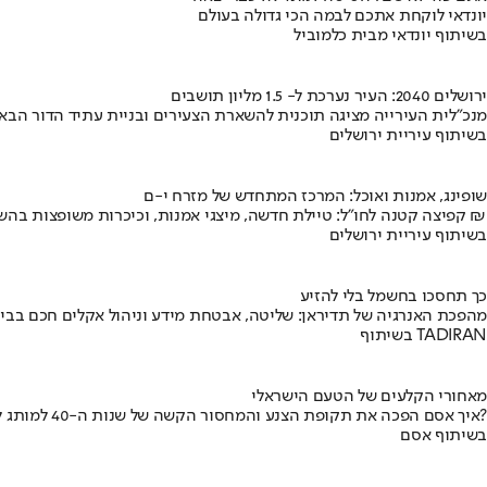
יונדאי לוקחת אתכם לבמה הכי גדולה בעולם
בשיתוף יונדאי מבית כלמוביל
ירושלים 2040: העיר נערכת ל- 1.5 מליון תושבים
מנכ"לית העירייה מציגה תוכנית להשארת הצעירים ובניית עתיד הדור הבא
בשיתוף עיריית ירושלים
שופינג, אמנות ואוכל: המרכז המתחדש של מזרח י-ם
קפיצה קטנה לחו"ל: טיילת חדשה, מיצגי אמנות, וכיכרות משופצות בהשקעה של 100 מיליון ₪
בשיתוף עיריית ירושלים
כך תחסכו בחשמל בלי להזיע
מהפכת האנרגיה של תדיראן: שליטה, אבטחת מידע וניהול אקלים חכם בבי
בשיתוף TADIRAN
מאחורי הקלעים של הטעם הישראלי
איך אסם הפכה את תקופת הצנע והמחסור הקשה של שנות ה-40 למותג לאומי?
בשיתוף אסם