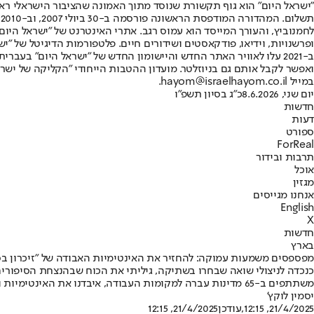
"ישראל היום" הוא גוף תקשורת שנוסד מתוך האמונה שהציבור הישראלי ראוי 
ת
ופרשנויות, וידיאו, פודקאסטים ושידורים חיים. פלטפורמות הדיגיטל של "ישרא
ב-2021 עלו לאוויר האתר החדש והיישומון החדש של "ישראל היום" בע
ואפשר לקבל אותם גם בניוזלטר. מועדון ההטבות הייחודי "הקליקה של ישרא
במייל hayom@israelhayom.co.il.
יום שני, 8.6.2026
כ"ג בסיון תשפ"ו
חדשות
דעות
ספורט
ForReal
תרבות ובידור
אוכל
מגזין
אנחנו מגייסים
English
X
חדשות
בארץ
מפספסים משמעות עמוקה: להחזיר את האינטימיות האבודה של "זיכרון בס
משתתפים ב-65 מדינות עברה למקומות העבודה, איבדנו את האינטימיות ואת ההזדמנות להעביר את המסורת לדור הבא
יסמין לוקץ'
21/4/2025, 12:15
,עודכן
21/4/2025, 12:15