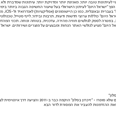
לעיתונות טובה יותר, מאוזנת יותר ומדויקת יותר. עיתונות שמדברת ולא צ
שלום. המהדורה המודפסת הראשונה פורסמה ב-30 ביולי 2007, וב-2010 הפך "ישראל היום" לעיתון הישראלי בעל שי
לחמנוביץ,
ל היום" כוללות ערוצי חדשות ודעות, תרבות ובידור, לייף סטייל, טכנולוגיה
ברית, במטרה לספק לגולשים חוויה מהירה, עדכנית, בטוחה ונוחה. תכני המה
ל היום" מציע לגולשי האתר הנחות ומבצעים על מוצרים ושירותים. ישראל 
לון"
כנכדה לניצולי שואה שבחרו בשתיקה, גיליתי את הכוח שבהנ