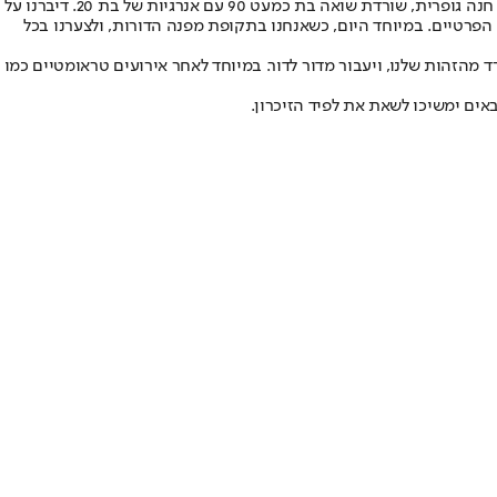
לאחרונה, שלושה שבועות לפני יום הזיכרון לשואה ולגבורה, אירחתי בביתי קבוצה של מנכ"לים ומנכ"ליות למפגש "זיכרון בסלון". שמענו את עדותה של חנה גופרית, שורדת שואה בת כמעט 90 עם אנרגיות של בת 20. דיברנו על
הפרטיים. במיוחד היום, כשאנחנו בתקופת מפנה הדורות, ולצערנו בכל
ד מהזהות שלנו, ויעבור מדור לדור. במיוחד לאחר אירועים טראומטיים כמו
אים ימשיכו לשאת את לפיד הזיכרון.