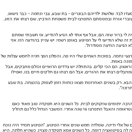
עם הם סעדו לבד. שלושת ילדיהם הבוגרים - בת שבע, צבי ונחמה - כבר נישאו,
ארבע, פצעו עוברי אורח ובמנוסתם התפרצו לבית משפחת הורביץ, שם רצחו את הזוג,
 בקריית ארבע והיה לי ברור שזה הם, אבל אף אחד לא הגיע להודיע, אז חשבתי שסתם
ה שלא הודיעו לי על הפיגוע באופן רשמי. יש עניין בהודעה הזו. אני
לא הגיעה הודעה מסודרת".
אפשר לחיות יותר מאמא? ויש גם רגעי נחמה. בסוכות האחים שלי היו פה, והסלון הפך חניה לחמש עגלות של
מונה באמת.
אשון, הם הכי קלים. בהתחלה יש צדדים הרואיים וכולם מחבקים, אבל
חבלים רצחו את ההורים, אבל הם רצחו גם חלקים חיים בנו, ואפילו
הבא. רק בשנים האחרונות מצאו כוחות וזמן לעסוק בהנצחה. בת שבע
רונה".
ו הרבה יתומים שזקוקים לבית. כל השנים היא תפקדה טוב מאוד כאם
וכגננת. אבל אז חלתה באנורקסיה קשה, נזקקה לאשפוז ממושך והוכרה כפוסט־טראומטית. אולי מכיוון שנאלצה לעסוק בהישרדות ובצמיחה קיומית, הטראומה והאבל התפרצו 16 שנה אחרי. המשבר הגדול כלל גם תהליך
, שהיא לא אוכלת ושאנשים מסביב דואגים לה", מספרת תהילה נחמן, בתה בת ה־15 של שולמית ונכדתם של אלי ודינה, שנולדה חמש שנים אחרי הפיגוע. "הפיגוע תמיד היה נוכח
ה לה בסיטואציה דומה. כל השנים אמא תפקדה מצוין. כשהיא חלתה, היא