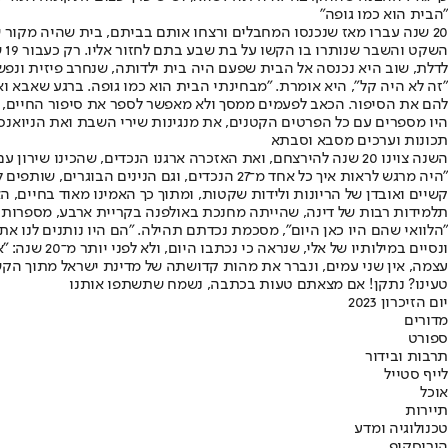
"הבית הוא כמו גופה"
20 שנה עברו מאז שנכנסו המחבלים ורצחו אותם בביתם, בית שהיה מקור ש
הש
לדלת, שוב היא נכנסה אל הבית שפעם היה בית ילדותה, שנחרב פיזית ונפש
"זה לא היה קל", היא אומרת. "מבחינתי הבית הוא כמו גופה. ברגע שאבא וא
להם את הסיפור. הכאב לפעמים ממסך ולא מאפשר לספר את סיפור החיים, 
היו מספרים עם כל הפרטים הקטנים, את מנגינות שירי השבת ואת הניואנסי
תכונות וערכים מסבא וסבתא
השנה צוינו 20 שנה להירצחם, ואת האזכרה ארגנו הנכדים, שהכינו שירון עם שירים שסבא וסבתא אהבו. הם הכינו יצירות אמנות שכולם היו שותפים להכנתן סביב תכונות וערכים שהם קיבלו מסבא ומסבתא.
"היה מרגש לראות איך כל אחד מ־27 הנכדים, וג
קשיים ואובדן של הריונות ולידות שקטות, ומתוך כך האמינו מאוד בחיים, הא
תלמידות רבות של דינה, שהייתה מחנכת באולפנה בקריית ארבע, מספרות ע
"הלוואי שהם היו כאן היום", מסכמת נכדתם תהילה. "הם היו נותנים לנו א
ונסיים במי
עצמה, אין שני עמים, ונברר את מהות קדושתה של מדינת ישראל מתוך הקש
טעינו? נתקן! אם מצאתם טעות בכתבה, נשמח שתשתפו אותנו
יום הזיכרון 2023
מדורים
ספורט
תרבות ובידור
לייף סטייל
אוכל
תיירות
טכנולוגיה ומדע
הורוסקופ