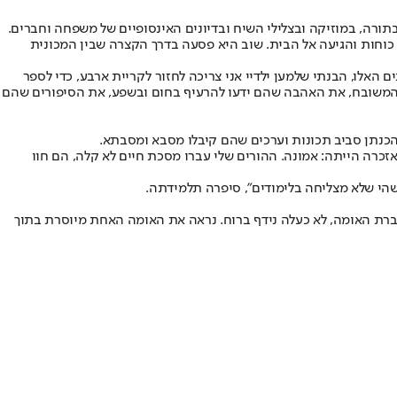
בתורה, במוזיקה ובצלילי השיח ובדיונים האינסופיים של משפחה וחברים.
 על שם אביה - אלנתן - היא מצאה כוחות והגיעה אל הבית. שוב היא פסעה בדרך הקצרה שבין המכונית
 האלו, הבנתי שלמען ילדיי אני צריכה לחזור לקריית ארבע, כדי לספר
ר המשובח, את האהבה שהם ידעו להרעיף בחום ובשפע, את הסיפורים שהם
 שוב ושוב באזכרה הייתה: אמונה. ההורים שלי עברו מסכת חיים לא קלה, הם חוו
שהי שלא מצליחה בלימודים", סיפרה תלמידתה.
וטוב לנו שנרגיש את הזעזועים שעוברת האומה, לא כעלה נידף ברוח. נראה את האומה האחת מיוסרת בתוך