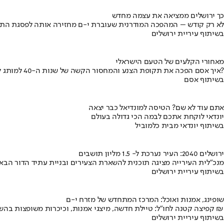
כך ירושלים ממציאה את עצמה מחדש
לא רק קודש – המהפכה המודרנית שעוברת י-ם מחזירה אותה לפסגת התי
בשיתוף עיריית ירושלים
מאחורי הקלעים של הטעם הישראלי
איך אסם הפכה את תקופת הצנע והמחסור הקשה של שנות ה-40 למותג לאומי?
בשיתוף אסם
אתם עוד לא שם? הטיסה למונדיאל כבר יצאה
יונדאי לוקחת אתכם לבמה הכי גדולה בעולם
בשיתוף יונדאי מבית כלמוביל
ירושלים 2040: העיר נערכת ל- 1.5 מליון תושבים
מנכ"לית העירייה מציגה תוכנית להשארת הצעירים ובניית עתיד הדור הבא
בשיתוף עיריית ירושלים
שופינג, אמנות ואוכל: המרכז המתחדש של מזרח י-ם
קפיצה קטנה לחו"ל: טיילת חדשה, מיצגי אמנות, וכיכרות משופצות בהשקעה של 100 מיליון ₪
בשיתוף עיריית ירושלים