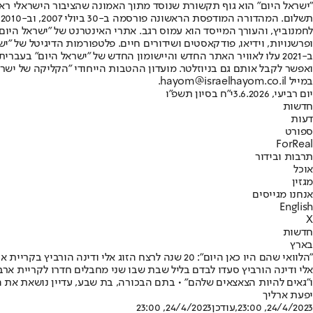
"ישראל היום" הוא גוף תקשורת שנוסד מתוך האמונה שהציבור הישראלי ראוי 
ת
ופרשנויות, וידיאו, פודקאסטים ושידורים חיים. פלטפורמות הדיגיטל של "ישרא
ב-2021 עלו לאוויר האתר החדש והיישומון החדש של "ישראל היום" בע
ואפשר לקבל אותם גם בניוזלטר. מועדון ההטבות הייחודי "הקליקה של ישרא
במייל hayom@israelhayom.co.il.
יום רביעי, 3.6.2026
י"ח בסיון תשפ"ו
חדשות
דעות
ספורט
ForReal
תרבות ובידור
אוכל
מגזין
אנחנו מגייסים
English
X
חדשות
בארץ
"הלוואי שהם היו כאן היום": 20 שנה לרצח הזוג אלי ודינה הורביץ בקריית ארבע
ו"גאים להיות הצאצאים שלהם" • בתם הבכורה, בת שבע, עדיין נושאת את ה
יפעת ארליך
24/4/2023, 23:00
,עודכן
24/4/2023, 23:00