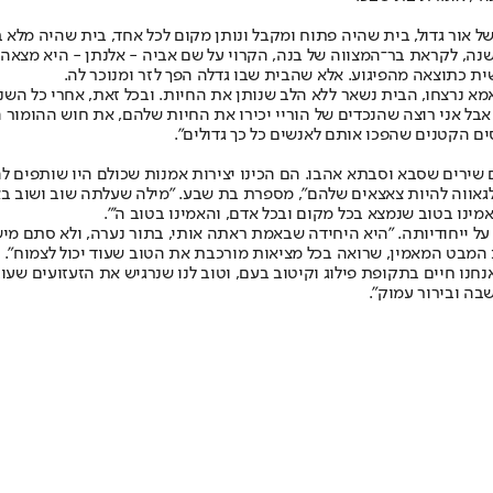
ל אור גדול, בית שהיה פתוח ומקבל ונותן מקום לכל אחד, בית שהיה מלא 
קט והשבר שנותרו בו הקשו על בת שבע בתם לחזור אליו. רק כעבור 19 שנה, לקראת בר־המצווה של בנה, הקרוי
ית כתוצאה מהפיגוע. אלא שהבית שבו גדלה הפך לזר ומנוכר לה.
מא נרצחו, הבית נשאר ללא הלב שנותן את החיות. ובכל זאת, אחרי כל השנים
אבל אני רוצה שהנכדים של הוריי יכירו את החיות שלהם, את חוש ההומו
ם הקטנים שהפכו אותם לאנשים כל כך גדולים".
ם הנינים הבוגרים, שותפים לגאווה להיות צאצאים שלהם", מספרת בת שבע. "מילה שעלתה
מינו בטוב שנמצא בכל מקום ובכל אדם, והאמינו בטוב ה'".
ל ייחודיותה. "היא היחידה שבאמת ראתה אותי, בתור נערה, ולא סתם מי
ת המבט המאמין, שרואה בכל מציאות מורכבת את הטוב שעוד יכול לצמוח".
לותיו של אלי, שנראה כי נכתבו היום, ולא לפני יותר מ־20 שנה: "אנחנו חיים בתקופת פילוג וקיטוב בעם, 
בה ובירור עמוק".