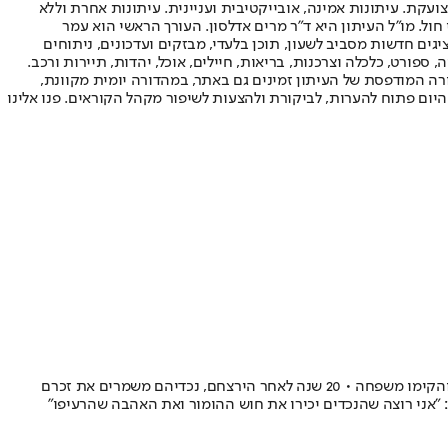
ועקת. עיתונות אמינה, אובייקטיבית ועניינית. עיתונות אחרת וללא
עור החשיפה הגבוה ביותר בימי חול. מו"ל העיתון היא ד"ר מרים אדלסון. העורך הראשי הוא עמר
 והעורך המייסד הוא עמוס רגב. אתרי האינטרנט של "ישראל היום" בעברית ובאנגלית, כמו כן היישומונים (אפליקציות) לאנדרואיד ול-iOS, מציגים חדשות מסביב לשעון, תוכן בלעדי, מבזקים ועדכונים, ניתוחים
, ספורט, כלכלה וצרכנות, בריאות, חיילים, אוכל, יהדות, תיירות ורכב.
דורה המודפסת של העיתון זמינים גם באתר, במהדורה יומית מקוונת,
היום פתוח להערות, לביקורת ולהצעות לשיפור מקהל הקוראים. פנו אלינו
אלי ודינה הורביץ סעדו לבדם בליל שבת שבו שני מחבלים חדרו לקריית ארבע • הם עלו מארה"ב וקשרו את גורלם עם המדינה, התקרבו לדת, התחתנו והקימו משפחה • 20 שנה לאחר הירצחם, נכדיהם משמרים את זכרם
 "אני רוצה שהנכדים יכירו את חוש ההומור ואת האהבה שהרעיפו"