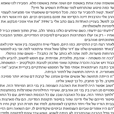
אושפזה שנה אחת באשפוז יום ושנה אחת באשפוז מלא. הסבירו לנו שאמא ע
עד כמה פיגוע שהתרחש לפני שנולדת השפיע על חייך?
"מאוד. קשה להסביר עד כמה. מכל הסיפורים ששמעתי אני ממציאה לעצמי זי
הרב אלי והרבנית דינה הקדימו את זמנם במובנים רבים. הם היו אנשי רוח ומחנכים, שכבר לפני יותר מ־20 שנה דנו בסוג
כך, למשל, בעניין האחדות בעם כתב
לימניות ולשמאלניות.
"וידעתי גם ידעתי, כשם שיודעים כולנו בסתר הלב, שרק מתוך מאמץ כביר
אחיו - רק אז יעלו הפתרונות הטבעיים לסיבוכינו המדיניים, ומתוך המבוכה 
מתווכחים ואוהבים
לאחר רצח רבין התקיימו, כמו היום, מעגלי שיח והקשבה בין אנשי ימין לאנ
"באחד המפגשים שלנו עם 'דור שלם' שאל אותי עיתונאי למה אני בא למפגש
הרוחות סוערות. למה אתה לא כותב על זה כתבה? - משום שזה נורמלי.
"ככה זה משפחה - אוהבת, מלוכדת, אמיתית. עם חופש לחשוב, להביע ולצעוק, 
כבוד ויש אהבה והכרה עמוקה שאני מתכוון לטובת הקולקטיב - המשפחה, ה
וכך כתבה העיתונאית אסתי סגל על המפגש שהתקיים בקריית ארבע: "ואז פגש
מאחוריה. זו הייתה תחושה של לחזור הביתה.
"זו הייתה תחושה של אנשים אחים אנחנו. של קרבת דם שהיא יותר סמיכה ו
מקרב, כל כך מחבק, כל כך קשוב אלינו.
"ושוב אפשר היה לראות את האהבה העצומה בין בני הזוג המיוחד הזה. את
סמויים מן העין בין בני זוג אוהבים, שעיניי החילוניות שמורגלות במוחצנ
"ולתוך החדר הזה, עם כל האהבה שבו, עם כל הכנסת האורחים, עם כל החוכ
סיפור חייהם של אלי ודינה שזור בסיפור תקומת המדינה. הם עלו מארצות 
בבית הוריו של אלי ויחד התקרבו לאמונתם, למדו את תורת הרב קוק וחיו 
"הם היו אומרים שביום העצמאות ובימים שקודמים לו, יום השואה ויום הז
כך גודל ההבנה שההקרבה לא היתה לשווא, ושיש ערך עצום לתקומה ולמדינ