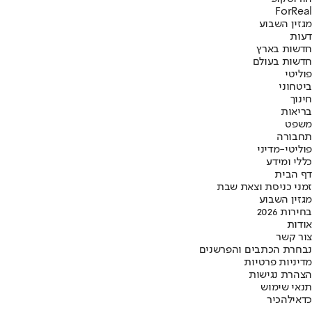
ForReal
מגזין השבוע
דעות
חדשות בארץ
חדשות בעולם
פוליטי
ביטחוני
חינוך
בריאות
משפט
תחבורה
פוליטי-מדיני
כללי ומידע
דף הבית
זמני כניסת וצאת שבת
מגזין השבוע
בחירות 2026
אודות
צור קשר
נבחרת הכתבים והפרשנים
מדיניות פרטיות
הצהרת נגישות
תנאי שימוש
כדאי
להכיר