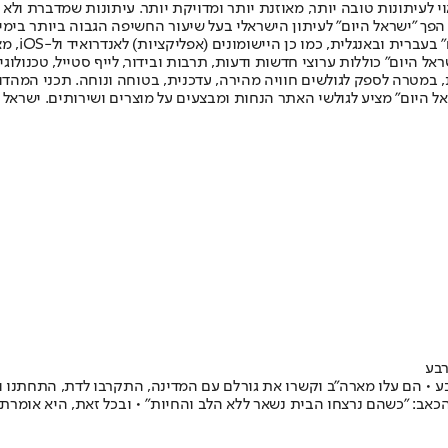
לעיתונות טובה יותר, מאוזנת יותר ומדויקת יותר. עיתונות שמדברת ולא צ
שלום. המהדורה המודפסת הראשונה פורסמה ב-30 ביולי 2007, וב-2010 הפך "ישראל היום" לעיתון הישראלי בעל שי
לחמנוביץ,
ל היום" כוללות ערוצי חדשות ודעות, תרבות ובידור, לייף סטייל, טכנולוגיה
ברית, במטרה לספק לגולשים חוויה מהירה, עדכנית, בטוחה ונוחה. תכני המה
ל היום" מציע לגולשי האתר הנחות ומבצעים על מוצרים ושירותים. ישראל 
כאב: "כשהם נרצחו הבית נשאר ללא הלב והחיות" • ובכל זאת, היא אומרת: