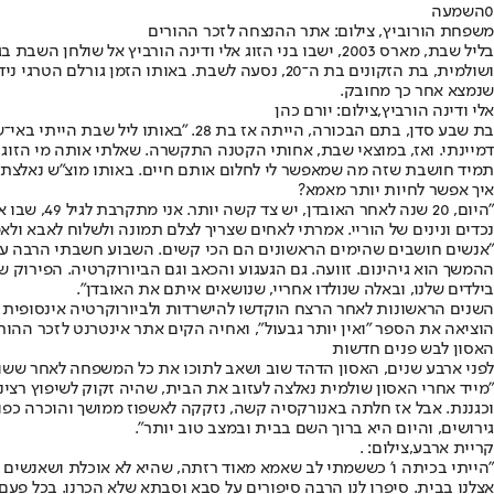
0
השמעה
משפחת הורוביץ, צילום: אתר ההנצחה לזכר ההורים
בליל שבת, מארס 2003, ישבו בני הזוג אלי ודינה הורביץ
ושולמית, בת הזקונים בת ה־20, נסעה לשבת. באות
שנמצא אחר כך מחובק.
אלי ודינה הורביץ,צילום: יורם כהן
בת שבע סדן, בתם הבכורה, הייתה אז 
דמיינתי. ואז, במוצאי שבת, אחותי הקטנה התקשרה. שאלתי אותה מי הזוג בקרי
תמיד חושבת שזה מה שמאפשר לי לחלום אותם חיים. באותו מוצ"ש נאלצתי ל
איך אפשר לחיות יותר מאמא?
"היום, 20
נכדים ונינים של הוריי. אמרתי לאחים שצריך לצלם תמונה ולשלוח לאבא ול
"אנשים חושבים שהימים הראשונים הם הכי קשים. השבוע חשבתי הרבה על מ
ההמשך הוא גיהינום. זוועה. גם הגעגוע והכאב וגם הביורוקרטיה. הפירוק
בילדים שלנו, ובאלה שנולדו אחריי, שנושאים איתם את האובדן".
השנים הראשונות לאחר הרצח הוקדשו להישרדות ולביורוקרטיה אינסופית כ
הוציאה את הספר "ואין יותר גבעול", ואחיה הקים אתר אינטרנט לזכר ההו
האסון לבש פנים חדשות
לפני ארבע שנים, האסון הדהד שוב ושאב לתוכו את כל המשפחה לאחר ששו
"מייד אחרי האסון שולמית נאלצה לעזוב את הבית, שהיה זקוק לשיפוץ רצינ
גירושים, והיום היא ברוך השם בבית ובמצב טוב יותר".
קריית ארבע,צילום: .
אצלנו בבית. סיפרו לנו הרבה סיפורים על סבא וסבתא שלא הכרנו. בכל פ