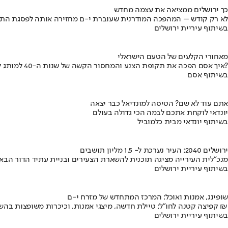
כך ירושלים ממציאה את עצמה מחדש
לא רק קודש – המהפכה המודרנית שעוברת י-ם מחזירה אותה לפסגת התי
בשיתוף עיריית ירושלים
מאחורי הקלעים של הטעם הישראלי
איך אסם הפכה את תקופת הצנע והמחסור הקשה של שנות ה-40 למותג לאומי?
בשיתוף אסם
אתם עוד לא שם? הטיסה למונדיאל כבר יצאה
יונדאי לוקחת אתכם לבמה הכי גדולה בעולם
בשיתוף יונדאי מבית כלמוביל
ירושלים 2040: העיר נערכת ל- 1.5 מליון תושבים
מנכ"לית העירייה מציגה תוכנית להשארת הצעירים ובניית עתיד הדור הבא
בשיתוף עיריית ירושלים
שופינג, אמנות ואוכל: המרכז המתחדש של מזרח י-ם
קפיצה קטנה לחו"ל: טיילת חדשה, מיצגי אמנות, וכיכרות משופצות בהשקעה של 100 מיליון ₪
בשיתוף עיריית ירושלים