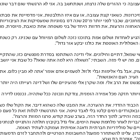
צובה כי ההורים שלה נרצחו, ושנתחשב בה. אני לא הרגשתי שום דבר שונה
כרונות. כשאני קצת עצובה, או עם איזו התלבטות, אני מדמיינת את סבתא 
יות שמעסיקות את הציבוריות הישראלית כיום.
 אלי ב־1994: "את אחי אנוכי מבקש, את האחווה והרעות, את חדוות היחד של בני משפחה אחת 
 להגיע לאחדות ושלום אמת בתוכנו נזכה לשלום המיוחל עם שכנינו. רק כ
האפלולית האופפת את כולנו יבקע אור גדול".
שי שמאל, דתיים וחילונים. אלי ודינה השתתפו בסדרת מפגשים כזו, שהתקיי
ים, מה יש לי מזה. השבתי: "השאלה היא למה אתה שואל? כל שבת אני יוש
אבל בלי אלימות ובלי זלזול. לפעמים אדם אומר 'אתה לא מבין כלום. אתה ש
עיר, העם והאנושות".
נו את הרב אלי. ומה שקרן אלי מהעיניים שלו ושל דינה רעייתו היה יותר
יותר חזקה מכל אמירה הומנית, צודקת ונכונה ככל שתהיה. נכנסנו לדירה
 הכבוד ההדדי, את ההערכה. את המבט שלה כשהוא דיבר, את הקול שלו כשצ
ות ובאקורדים רמים קלטו בלי לאבד טיפה. אני התרגשתי לגלות זאת כל פעם 
מה והידע; לתוך החדר הזה, בערב שבת קודש, פרצו המוות והרצח".
הברית לאחר מלחמת ששת הימים, אלי גדל בקיבוץ חולתה והתגייס לצנחנים 
חיים של סולידריות חברתית ודאגה אמיתית ועמוקה לעתיד האומה.
יכרון, עלינו להשתחרר ממעגל החשבונות הפרטיים ולהתחבר לזרם הדמעות,
ה", אומרת בת שבע.