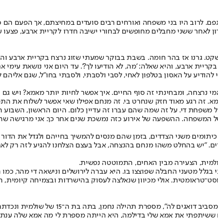
 אל שולחן השבת בגפם. לרוב היו בני משפחה ואורחים רבים סועדים במחיצתם, אך הפ
ו הזמן גורלם הטרגי נידון לאחר ששני מחבלים מחופשים לבחורי ישיבה חדרו לקריית 
בת 28. "באותו ליל שבת הייתי באי־שקט. גרנו אז בהר חומה. בשבת בבוקר שמעתי שזוג נרצח
ית ארבע, והיא שאלה: 'מה, לא הודיעו לך?'. עד היום אני נושאת עימי את ז
הודיע על האסון בטלפון לאחי, לסבי ולסבתי, ולסבתי בחו"ל, שגם אליהם 
 שנה לאחר האובדן, יש צד קשה יותר. אני מתקרבת לגיל 49, שבו אמי נרצחה, ומבחינתי זה סוף החיים. איך 
אמא. זה רגע מאוד חזק שנחרט בי. זה מנחם אפילו שאי אפשר לשלוח את הת
שפחת די. על זה שמה שהם עברו זה עדיין כלום. היום הראשון, השבוע הר
 של המשפחה. ההשפעה של אירוע כזה נמשכת שנים אחר כך. אני מרגישה שהמ
יתומים משני הצדדים, בזמן שהם מנסים להמשיך בחייהם ולגדל את הדור 
רים. "יש בהחלט משהו מנחם בהנצחה, אבל בעצם הצלחנו להגיע לזה רק לאח
למית, הצעירה מבין האחים, התמוטטה נפשית.
י בגלל מטעני החבלה שפוצצו בו. היא עברה לירושלים ונישאה די מהר, כמ
"הייתי בכיתה ו' כששמתי לב שאמא מאוד רזתה
עם ששיתפתי את אמא שלי בדילמה, היא הייתה מספרת לי מה אמא שלה ענת