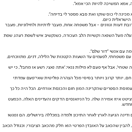
, אמא המשיכה להיות הכי אמא".
מכינה לי כוס שוקו ואת סבא מספר לי בדיחה".
כואבת, מיוסרת, מרובת דעות וגוונים - אבל משפחה אחת, מעבר לדתיות ולחילוניות, מעבר
שנתעלה מעל השנאה וקשיות הלב העכורה, כשנקשיב איש לשפת רעהו, שפת
מה עם אנשי "דור שלם".
ב עם משפחתי, לפעמים עד השעות הקטנות של הלילה, דנים, מתווכחים,
טחי', אבל אף פעם לא מילות גנאי: 'אתה נאצי, רשע או מחבל', כי יש
 חם, יותר קרוב ויותר בסיסי מכל הצהרה פוליטית שאי־פעם עמדתי
 עמוסת הספרים שהקרינה המון חום והכנסת אורחים. הכל היה כל כך
יטט איזו אמירה שלה. כל הניואנסים הדקים והעדינים האלה, הכמעט
מחדש.
ודינה הגיעה לארץ לאחר התיכון ולמדה במכללה בירושלים. הם נפגשו
 להבין שהכאב על האובדן הפרטי הוא חלק מהכאב הציבורי, וכגודל הכאב